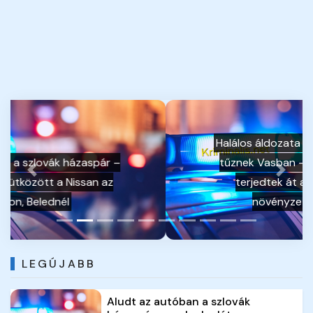
Halálos áldozata van az aljnövényzet-
tűznek Vasban – nyesedékégetésről
Previous
Next
terjedtek át a lángok a száraz
növényzetre Zsennyén
LEGÚJABB
Aludt az autóban a szlovák