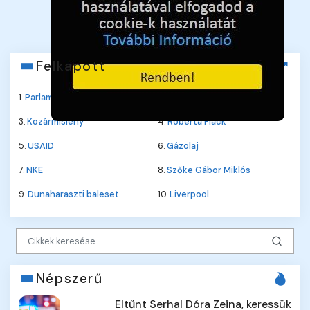
18472273-1-06 📋
(
Kattintson az adószámra a másoláshoz.
)
Felkapott
1.
Parlament
2.
Jane Fonda
3.
Kozármisleny
4.
Roberta Flack
5.
USAID
6.
Gázolaj
7.
NKE
8.
Szőke Gábor Miklós
9.
Dunaharaszti baleset
10.
Liverpool
Népszerű
Eltűnt Serhal Dóra Zeina, keressük