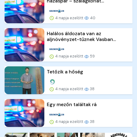
házaspár – szalagkorlát...
4 napja ezelőtt
40
Halálos áldozata van az
aljnövényzet-tűznek Vasban...
4 napja ezelőtt
59
Tetőzik a hőség
4 napja ezelőtt
38
Egy mezőn találtak rá
4 napja ezelőtt
38