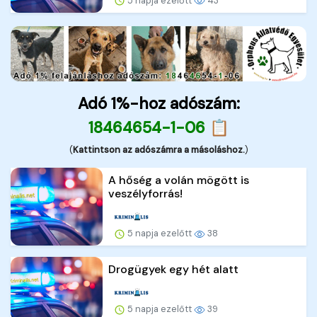
5 napja ezelőtt
43
Adó 1%-hoz adószám:
18464654-1-06 📋
(
Kattintson az adószámra a másoláshoz.
)
A hőség a volán mögött is
veszélyforrás!
5 napja ezelőtt
38
Drogügyek egy hét alatt
5 napja ezelőtt
39