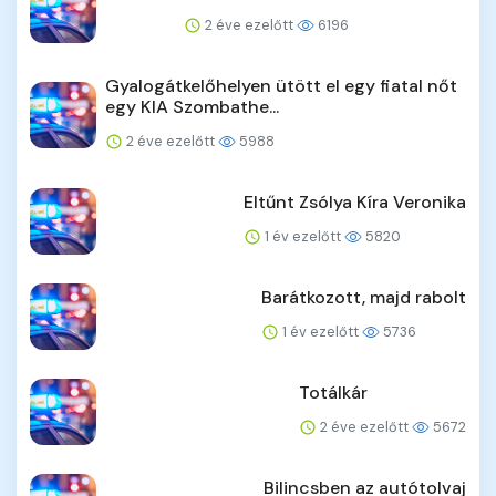
2 éve ezelőtt
6196
Gyalogátkelőhelyen ütött el egy fiatal nőt
egy KIA Szombathe...
2 éve ezelőtt
5988
Eltűnt Zsólya Kíra Veronika
1 év ezelőtt
5820
Barátkozott, majd rabolt
1 év ezelőtt
5736
Totálkár
2 éve ezelőtt
5672
Bilincsben az autótolvaj