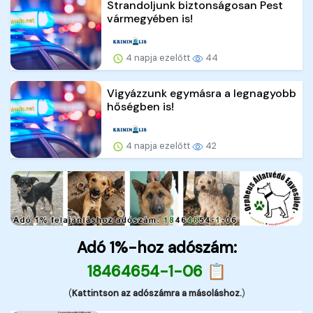
Strandoljunk biztonságosan Pest
vármegyében is!
4 napja ezelőtt
44
Vigyázzunk egymásra a legnagyobb
hőségben is!
4 napja ezelőtt
42
Adó 1%-hoz adószám:
18464654-1-06 📋
(
Kattintson az adószámra a másoláshoz.
)