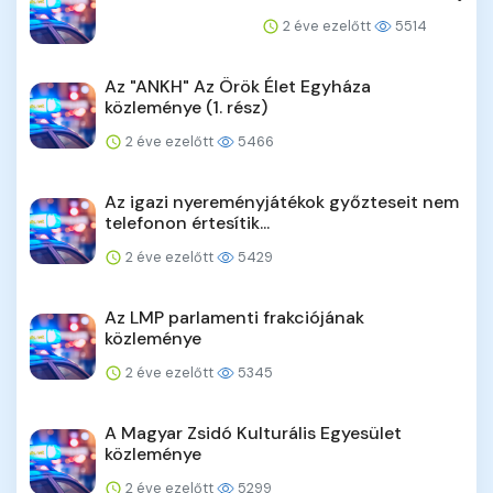
2 éve ezelőtt
5514
Az "ANKH" Az Örök Élet Egyháza
közleménye (1. rész)
2 éve ezelőtt
5466
Az igazi nyereményjátékok győzteseit nem
telefonon értesítik...
2 éve ezelőtt
5429
Az LMP parlamenti frakciójának
közleménye
2 éve ezelőtt
5345
A Magyar Zsidó Kulturális Egyesület
közleménye
2 éve ezelőtt
5299