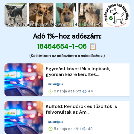
Adó 1%-hoz adószám:
18464654-1-06 📋
(
Kattintson az adószámra a másoláshoz.
)
Egymást követték a lopások,
gyorsan kézre kerültek...
5 napja ezelőtt
44
Külföld: Rendőrök és tűzoltók is
felvonultak az Am...
5 napja ezelőtt
45