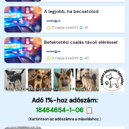
A legjobb, ha becsatolod
5 napja ezelőtt
41
Befektetési csalás távoli eléréssel
5 napja ezelőtt
42
Adó 1%-hoz adószám:
18464654-1-06 📋
(
Kattintson az adószámra a másoláshoz.
)