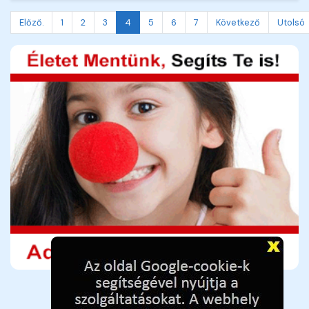
Előző.
1
2
3
4
5
6
7
Következő
Utolsó
Adó 1%-hoz adószám: