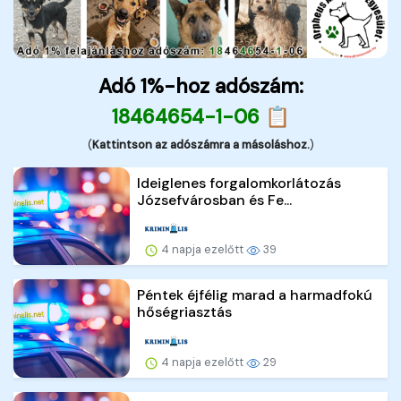
Adó 1%-hoz adószám:
18464654-1-06 📋
(
Kattintson az adószámra a másoláshoz.
)
Ideiglenes forgalomkorlátozás
Józsefvárosban és Fe...
4 napja ezelőtt
39
Péntek éjfélig marad a harmadfokú
hőségriasztás
4 napja ezelőtt
29