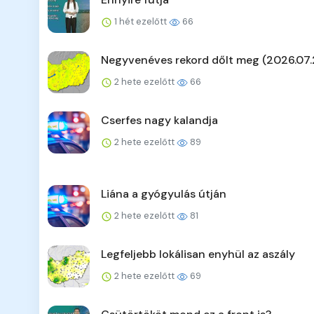
1 hét ezelőtt
66
Negyvenéves rekord dőlt meg (2026.07.
2 hete ezelőtt
66
Cserfes nagy kalandja
2 hete ezelőtt
89
Liána a gyógyulás útján
2 hete ezelőtt
81
Legfeljebb lokálisan enyhül az aszály
2 hete ezelőtt
69