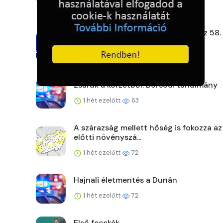
1 hét ezelőtt
64
Gyenge szélben, hőségben rajtol az 58.
Kékszalag
1 hét ezelőtt
61
Zsaruk a körzetből: Borsodi tanulmány
1 hét ezelőtt
63
A szárazság mellett hőség is fokozza az
előtti növényszá...
1 hét ezelőtt
72
Hajnali életmentés a Dunán
1 hét ezelőtt
72
Első fecskék