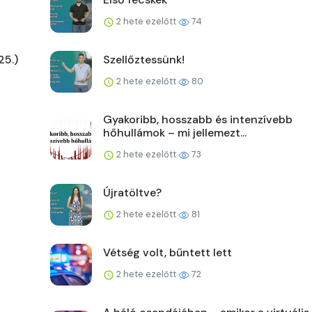
2 hete ezelőtt
74
25.)
Szellőztessünk!
2 hete ezelőtt
80
Gyakoribb, hosszabb és intenzívebb
hőhullámok – mi jellemezt...
2 hete ezelőtt
73
Újratöltve?
2 hete ezelőtt
81
Vétség volt, bűntett lett
2 hete ezelőtt
72