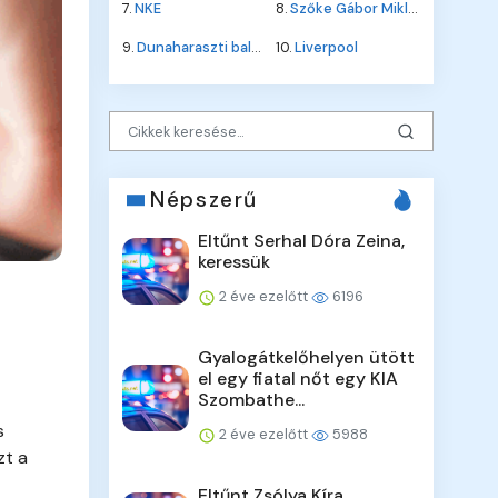
7.
NKE
8.
Szőke Gábor Miklós
9.
Dunaharaszti baleset
10.
Liverpool
Népszerű
Eltűnt Serhal Dóra Zeina,
keressük
2 éve ezelőtt
6196
Gyalogátkelőhelyen ütött
el egy fiatal nőt egy KIA
Szombathe...
s
2 éve ezelőtt
5988
zt a
Eltűnt Zsólya Kíra