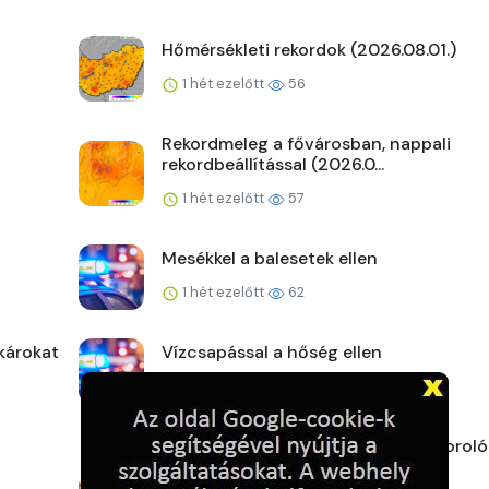
Hőmérsékleti rekordok (2026.08.01.)
1 hét ezelőtt
56
Rekordmeleg a fővárosban, nappali
rekordbeállítással (2026.0...
1 hét ezelőtt
57
Mesékkel a balesetek ellen
1 hét ezelőtt
62
károkat
Vízcsapással a hőség ellen
1 hét ezelőtt
55
2026. júliusi nemzetközi agrometeoroló
helyzetkép termés...