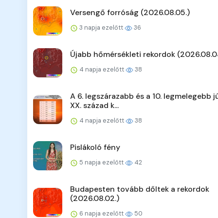
Versengő forróság (2026.08.05.)
3 napja ezelőtt
36
Újabb hőmérsékleti rekordok (2026.08.0
4 napja ezelőtt
38
A 6. legszárazabb és a 10. legmelegebb jú
XX. század k...
4 napja ezelőtt
38
Pislákoló fény
5 napja ezelőtt
42
Budapesten tovább dőltek a rekordok
(2026.08.02.)
6 napja ezelőtt
50