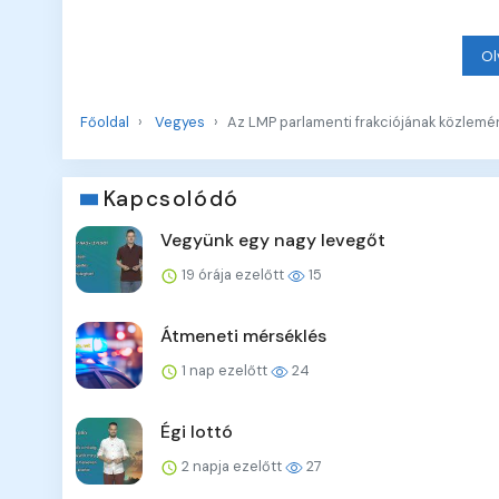
Ol
Főoldal
Vegyes
Az LMP parlamenti frakciójának közlemé
Kapcsolódó
Vegyünk egy nagy levegőt
19 órája ezelőtt
15
Átmeneti mérséklés
1 nap ezelőtt
24
Égi lottó
2 napja ezelőtt
27