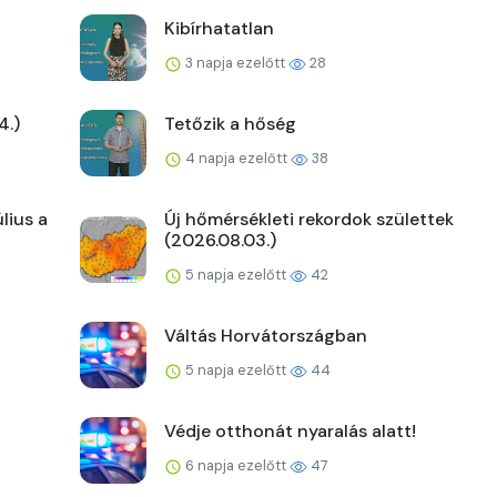
Kibírhatatlan
3 napja ezelőtt
28
4.)
Tetőzik a hőség
4 napja ezelőtt
38
lius a
Új hőmérsékleti rekordok születtek
(2026.08.03.)
5 napja ezelőtt
42
Váltás Horvátországban
5 napja ezelőtt
44
Védje otthonát nyaralás alatt!
6 napja ezelőtt
47