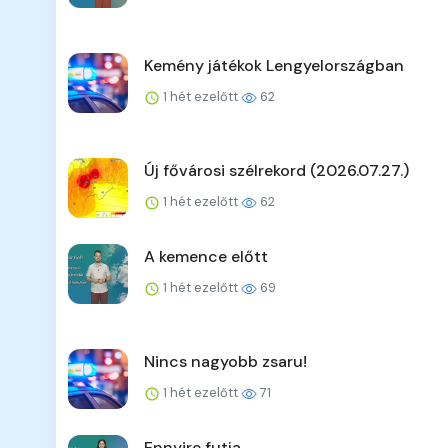
Kemény játékok Lengyelországban
1 hét ezelőtt
62
Új fővárosi szélrekord (2026.07.27.)
1 hét ezelőtt
62
A kemence előtt
1 hét ezelőtt
69
Nincs nagyobb zsaru!
1 hét ezelőtt
71
Ennyire futja