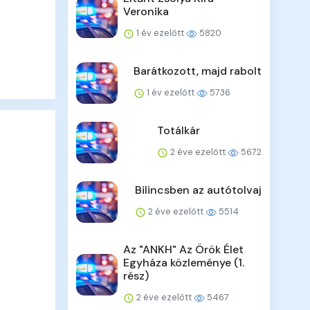
Veronika
1 év ezelőtt
5820
Barátkozott, majd rabolt
1 év ezelőtt
5736
Totálkár
2 éve ezelőtt
5672
Bilincsben az autótolvaj
2 éve ezelőtt
5514
Az "ANKH" Az Örök Élet
Egyháza közleménye (1.
rész)
2 éve ezelőtt
5467