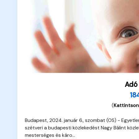
Adó
18
(
Kattintson
Budapest, 2024. január 6., szombat (OS) - Egyetle
szétveri a budapesti közlekedést Nagy Bálint közl
mesterséges és káro...