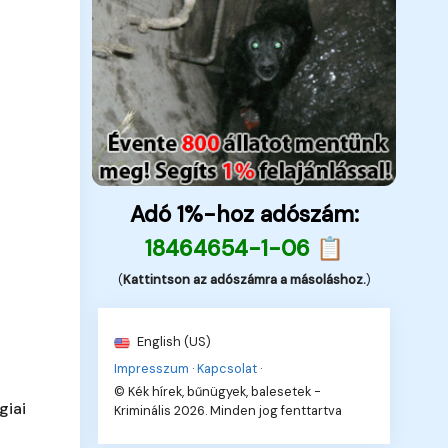
Adó 1%-hoz adószám:
18464654-1-06 📋
(
Kattintson az adószámra a másoláshoz.
)
English (US)
Impresszum
·
Kapcsolat
·
© Kék hírek, bűnügyek, balesetek -
giai
Kriminális 2026. Minden jog fenttartva