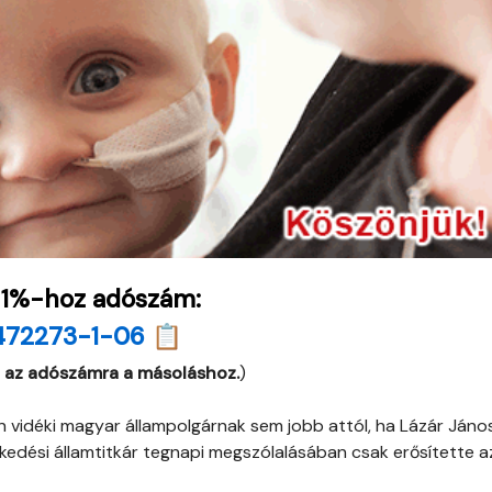
 1%-hoz adószám:
472273-1-06 📋
 az adószámra a másoláshoz.
)
n vidéki magyar állampolgárnak sem jobb attól, ha Lázár Jáno
ekedési államtitkár tegnapi megszólalásában csak erősítette a