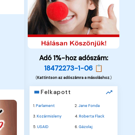
Adó 1%-hoz adószám:
18472273-1-06 📋
(
Kattintson az adószámra a másoláshoz.
)
Felkapott
1.
Parlament
2.
Jane Fonda
3.
Kozármisleny
4.
Roberta Flack
5.
USAID
6.
Gázolaj