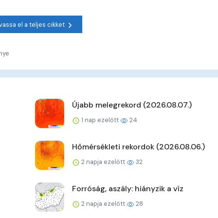
vassa el a teljes cikket
nye
Újabb melegrekord (2026.08.07.)
1 nap ezelőtt
24
Hőmérsékleti rekordok (2026.08.06.)
2 napja ezelőtt
32
Forróság, aszály: hiányzik a víz
2 napja ezelőtt
28