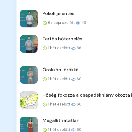
Pokoli jelentés
6 napja ezelőtt
49
Tartós hőterhelés
1 hét ezelőtt
56
Örökkön-örökké
1 hét ezelőtt
60
Hőség fokozza a csapadékhiány okozta 
1 hét ezelőtt
60
Megállíthatatlan
1 hét ezelőtt
60