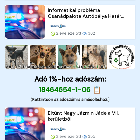
Informatikai probléma
Csanádpalota Autópálya Határ...
2 éve ezelőtt
362
Adó 1%-hoz adószám:
18464654-1-06 📋
(
Kattintson az adószámra a másoláshoz.
)
Eltűnt Nagy Jázmin Jáde a VII.
kerületből
2 éve ezelőtt
355