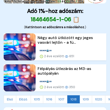
Adó 1%-hoz adószám:
18464654-1-06 📋
(
Kattintson az adószámra a másoláshoz.
)
Négy autó ütközött egy jeges
vasvári lejtőn - a fü...
2 éve ezelőtt
651
Félpályás útlezárás az M3-as
autópályán
2 éve ezelőtt
350
Első
Előző.
1015
1016
1017
1018
1019
1020
1