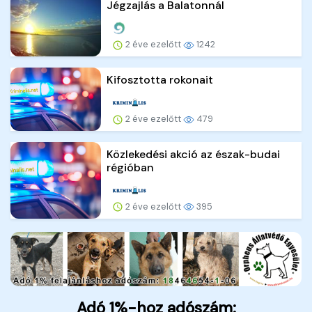
Jégzajlás a Balatonnál
2 éve ezelőtt
1242
Kifosztotta rokonait
2 éve ezelőtt
479
Közlekedési akció az észak-budai
régióban
2 éve ezelőtt
395
Adó 1%-hoz adószám: