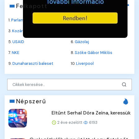
Felkapott
1.
Parlament
2.
Jane Fonda
3.
Kozármisleny
4.
Roberta Flack
5.
USAID
6.
Gázolaj
7.
NKE
8.
Szőke Gábor Miklós
9.
Dunaharaszti baleset
10.
Liverpool
Népszerű
Eltűnt Serhal Dóra Zeina, keressük
2 éve ezelőtt
6193