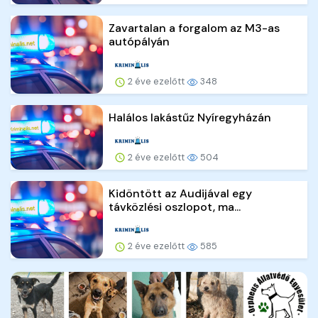
Zavartalan a forgalom az M3-as
autópályán
2 éve ezelőtt
348
Halálos lakástűz Nyíregyházán
2 éve ezelőtt
504
Kidöntött az Audijával egy
távközlési oszlopot, ma...
2 éve ezelőtt
585