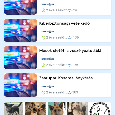
2 éve ezelőtt
520
Kiberbiztonsági vetélkedő
2 éve ezelőtt
489
Mások életét is veszélyeztették!
2 éve ezelőtt
976
Zsarupár: Kosaras lánykérés
2 éve ezelőtt
383