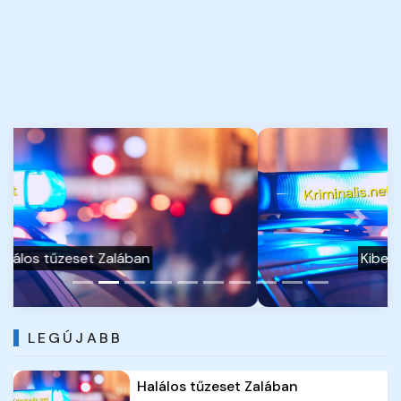
Previous
Next
Kiberbiztonsági vetélkedő
LEGÚJABB
Halálos tűzeset Zalában