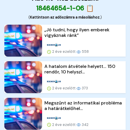
18464654-1-06 📋
(
Kattintson az adószámra a másoláshoz.
)
„Jó tudni, hogy ilyen emberek
vigyáznak ránk”
2 éve ezelőtt
558
A hatalom átvétele helyett… 150
rendőr, 10 helyszí...
2 éve ezelőtt
373
Megszűnt az informatikai probléma
a határátkelőhel...
2 éve ezelőtt
342