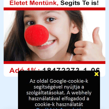
Adó 1%-hoz adószám:
18472273-1-06 📋
(
Kattintson az adószámra a másoláshoz.
)