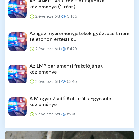
Az "ANKH" Az Örök Élet Egyháza
közleménye (1. rész)
2 éve ezelőtt
5465
Az igazi nyereményjátékok győzteseit nem
telefonon értesítik...
2 éve ezelőtt
5429
Az LMP parlamenti frakciójának
közleménye
2 éve ezelőtt
5345
A Magyar Zsidó Kulturális Egyesület
közleménye
2 éve ezelőtt
5299