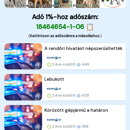
Adó 1%-hoz adószám:
18464654-1-06 📋
(
Kattintson az adószámra a másoláshoz.
)
A rendőri hivatást népszerűsítették
2 éve ezelőtt
446
Lebukott
2 éve ezelőtt
608
Körözött gépjármű a határon
2 éve ezelőtt
388