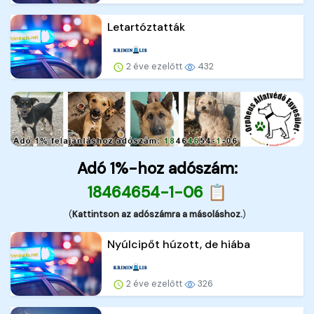
Letartóztatták
2 éve ezelőtt
432
Adó 1%-hoz adószám:
18464654-1-06 📋
(
Kattintson az adószámra a másoláshoz.
)
Nyúlcipőt húzott, de hiába
2 éve ezelőtt
326