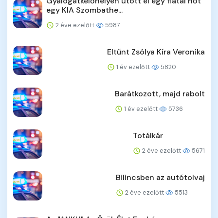
Gyalogátkelőhelyen ütött el egy fiatal nőt
egy KIA Szombathe...
2 éve ezelőtt
5987
Eltűnt Zsólya Kíra Veronika
1 év ezelőtt
5820
Barátkozott, majd rabolt
1 év ezelőtt
5736
Totálkár
2 éve ezelőtt
5671
Bilincsben az autótolvaj
2 éve ezelőtt
5513