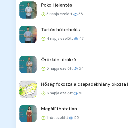
Pokoli jelentés
3 napja ezelőtt
38
Tartós hőterhelés
4 napja ezelőtt
47
Örökkön-örökké
5 napja ezelőtt
54
Hőség fokozza a csapadékhiány okozta 
6 napja ezelőtt
51
Megállíthatatlan
1 hét ezelőtt
55