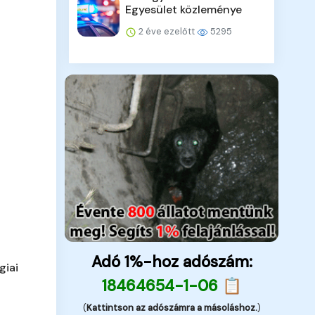
Egyesület közleménye
2 éve ezelőtt
5295
Adó 1%-hoz adószám:
giai
18464654-1-06 📋
(
Kattintson az adószámra a másoláshoz.
)