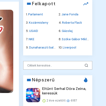
Felkapott
1.
Parlament
2.
Jane Fonda
3.
Kozármisleny
4.
Roberta Flack
5.
USAID
6.
Gázolaj
7.
NKE
8.
Szőke Gábor Miklós
9.
Dunaharaszti baleset
10.
Liverpool
Népszerű
Eltűnt Serhal Dóra Zeina,
keressük
2 éve ezelőtt
6187