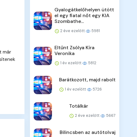
Gyalogátkelőhelyen ütött
el egy fiatal nőt egy KIA
Szombathe...
2 éve ezelőtt
5981
Eltűnt Zsólya Kíra
nt már
Veronika
sítenek
1 év ezelőtt
5812
Barátkozott, majd rabolt
1 év ezelőtt
5726
Totálkár
2 éve ezelőtt
5667
Bilincsben az autótolvaj