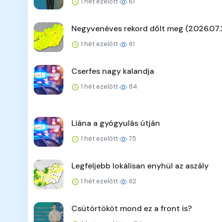
1 hét ezelőtt
61
Negyvenéves rekord dőlt meg (2026.07.
1 hét ezelőtt
61
Cserfes nagy kalandja
1 hét ezelőtt
84
Liána a gyógyulás útján
1 hét ezelőtt
75
Legfeljebb lokálisan enyhül az aszály
1 hét ezelőtt
62
Csütörtököt mond ez a front is?