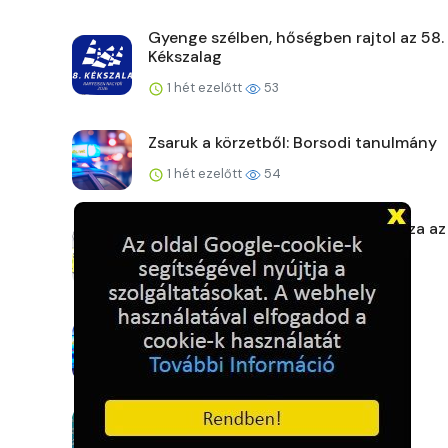
Gyenge szélben, hőségben rajtol az 58.
Kékszalag
1 hét ezelőtt
53
Zsaruk a körzetből: Borsodi tanulmány
1 hét ezelőtt
54
A szárazság mellett hőség is fokozza az
előtti növényszá...
1 hét ezelőtt
62
Hajnali életmentés a Dunán
1 hét ezelőtt
62
Első fecskék