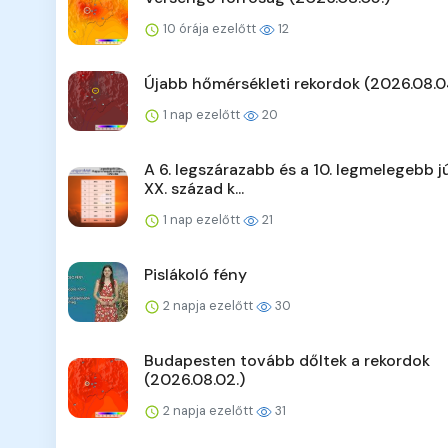
10 órája ezelőtt
12
Újabb hőmérsékleti rekordok (2026.08.0
1 nap ezelőtt
20
A 6. legszárazabb és a 10. legmelegebb jú
XX. század k...
1 nap ezelőtt
21
Pislákoló fény
2 napja ezelőtt
30
Budapesten tovább dőltek a rekordok
(2026.08.02.)
2 napja ezelőtt
31