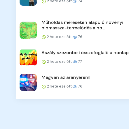
2 hete ezelőtt
74
Műholdas méréseken alapuló növényi
biomassza-termelődés a ho...
2 hete ezelőtt
76
Aszály szezonbeli összefoglaló a honla
2 hete ezelőtt
77
Megvan az aranyérem!
2 hete ezelőtt
76