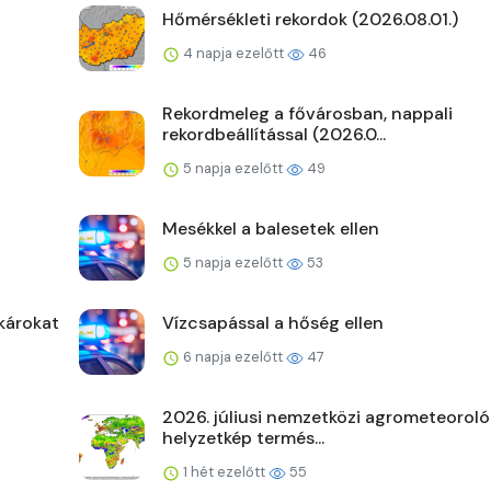
Hőmérsékleti rekordok (2026.08.01.)
4 napja ezelőtt
46
Rekordmeleg a fővárosban, nappali
rekordbeállítással (2026.0...
5 napja ezelőtt
49
Mesékkel a balesetek ellen
5 napja ezelőtt
53
károkat
Vízcsapással a hőség ellen
6 napja ezelőtt
47
2026. júliusi nemzetközi agrometeoroló
helyzetkép termés...
1 hét ezelőtt
55