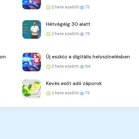
2 hete ezelőtt
73
Hétvégéig 30 alatt
2 hete ezelőtt
75
pon
Új eszköz a digitális helyszínelésben
2 hete ezelőtt
84
Kevés esőt adó záporok
2 hete ezelőtt
73