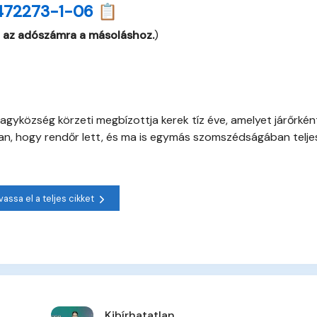
472273-1-06 📋
 az adószámra a másoláshoz.
)
 nagyközség körzeti megbízottja kerek tíz éve, amelyet járőrké
ban, hogy rendőr lett, és ma is egymás szomszédságában telje
vassa el a teljes cikket
Kibírhatatlan