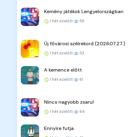
Kemény játékok Lengyelországban
1 hét ezelőtt
56
Új fővárosi szélrekord (2026.07.27.)
1 hét ezelőtt
53
A kemence előtt
1 hét ezelőtt
61
Nincs nagyobb zsaru!
1 hét ezelőtt
64
Ennyire futja