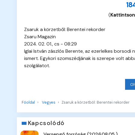
18
(
Kattintson
Zsaruk a körzetből: Berentei rekorder
Zsaru Magazin
2024. 02. 01., cs - 08:29
Iglai István zászlós Berente, az ezerlelkes borsodi
ismert. Egykori szomszédjának is szerepe volt ab
szolgálatot.
Ol
Főoldal
Vegyes
Zsaruk a körzetből: Berentei rekorder
Kapcsolódó
Versengő forróság (2026.08.05.)