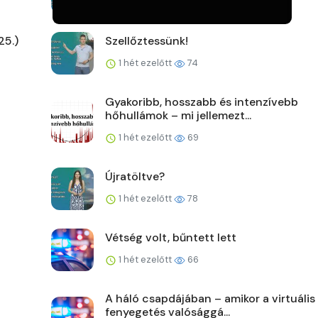
1 hét ezelőtt
66
25.)
Szellőztessünk!
1 hét ezelőtt
74
Gyakoribb, hosszabb és intenzívebb
hőhullámok – mi jellemezt...
1 hét ezelőtt
69
Újratöltve?
1 hét ezelőtt
78
Vétség volt, bűntett lett
1 hét ezelőtt
66
A háló csapdájában – amikor a virtuális
fenyegetés valósággá...