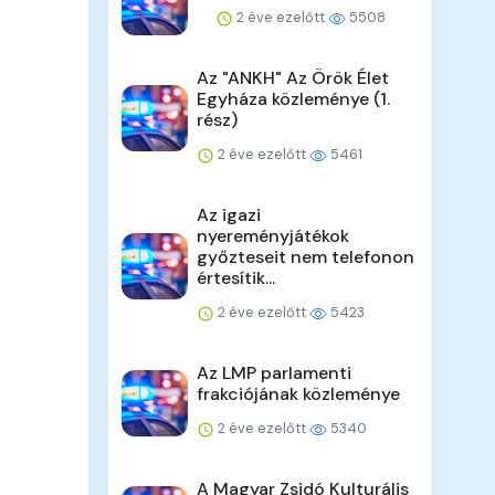
2 éve ezelőtt
5508
Az "ANKH" Az Örök Élet
Egyháza közleménye (1.
rész)
2 éve ezelőtt
5461
Az igazi
nyereményjátékok
győzteseit nem telefonon
értesítik...
2 éve ezelőtt
5423
Az LMP parlamenti
frakciójának közleménye
2 éve ezelőtt
5340
A Magyar Zsidó Kulturális