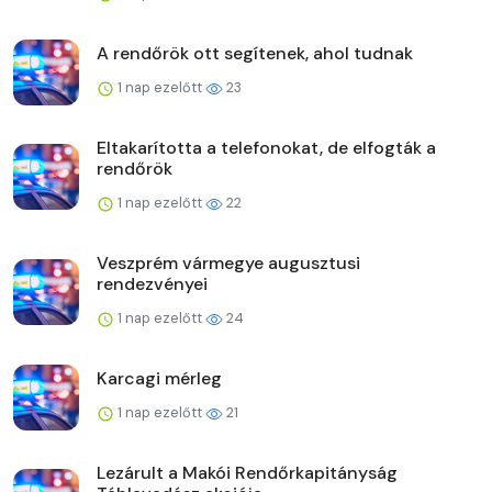
A rendőrök ott segítenek, ahol tudnak
1 nap ezelőtt
23
Eltakarította a telefonokat, de elfogták a
rendőrök
1 nap ezelőtt
22
Veszprém vármegye augusztusi
rendezvényei
1 nap ezelőtt
24
Karcagi mérleg
1 nap ezelőtt
21
Lezárult a Makói Rendőrkapitányság