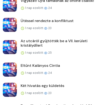
Vigyázat! Újra támadnak az online csalók!
1 nap ezelőtt
24
Ütéssel rendezte a konfliktust
1 nap ezelőtt
23
Az utcáról gyűjtötték be a VII. kerületi
kristálydílert
1 nap ezelőtt
25
Eltűnt Kalányos Cintia
1 nap ezelőtt
24
Két hivatás egy küldetés
1 nap ezelőtt
23