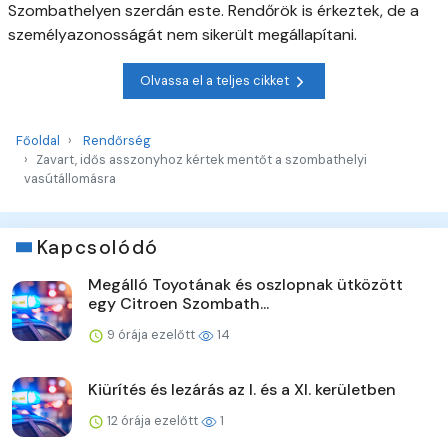
Szombathelyen szerdán este. Rendőrök is érkeztek, de a
személyazonosságát nem sikerült megállapítani.
Olvassa el a teljes cikket
Főoldal
Rendőrség
Zavart, idős asszonyhoz kértek mentőt a szombathelyi
vasútállomásra
Kapcsolódó
Megálló Toyotának és oszlopnak ütközött
egy Citroen Szombath...
9 órája ezelőtt
14
Kiürítés és lezárás az I. és a XI. kerületben
12 órája ezelőtt
1