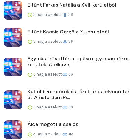
Eltűnt Farkas Natália a XVII. kerületből
3 napja ezelőtt
38
Eltűnt Kocsis Gergő a X. kerületből
3 napja ezelőtt
36
Egymást követték a lopások, gyorsan kézre
kerültek az elköve...
3 napja ezelőtt
36
Külföld: Rendőrök és tűzoltók is felvonultak
az Amsterdam Pr...
3 napja ezelőtt
38
Álca mögött a csalók
3 napja ezelőtt
43