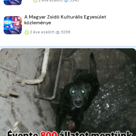
2 éve ezelőtt
5343
A Magyar Zsidó Kulturális Egyesület
közleménye
2 éve ezelőtt
5298