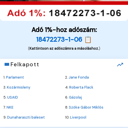
Adó 1%-hoz adószám:
18472273-1-06 📋
(
Kattintson az adószámra a másoláshoz.
)
Felkapott
1.
Parlament
2.
Jane Fonda
3.
Kozármisleny
4.
Roberta Flack
5.
USAID
6.
Gázolaj
7.
NKE
8.
Szőke Gábor Miklós
9.
Dunaharaszti baleset
10.
Liverpool