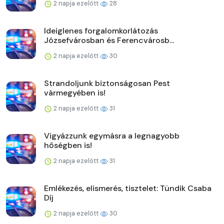
2 napja ezelőtt
28
Ideiglenes forgalomkorlátozás
Józsefvárosban és Ferencvárosb...
2 napja ezelőtt
30
Strandoljunk biztonságosan Pest
vármegyében is!
2 napja ezelőtt
31
Vigyázzunk egymásra a legnagyobb
hőségben is!
2 napja ezelőtt
31
Emlékezés, elismerés, tisztelet: Tündik Csaba
Díj
2 napja ezelőtt
30