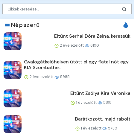
Népszerű
Eltűnt Serhal Dóra Zeina, keressük
2 éve ezelőtt
6190
Gyalogátkelőhelyen ütött el egy fiatal nőt egy
KIA Szombathe...
2 éve ezelőtt
5985
Eltűnt Zsólya Kíra Veronika
1 év ezelőtt
5818
Barátkozott, majd rabolt
1 év ezelőtt
5730