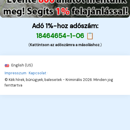
Adó 1%-hoz adószám:
18464654-1-06 📋
(
Kattintson az adószámra a másoláshoz.
)
English (US)
Impresszum
·
Kapcsolat
·
© Kék hírek, bűnügyek, balesetek - Kriminális 2026. Minden jog
fenttartva