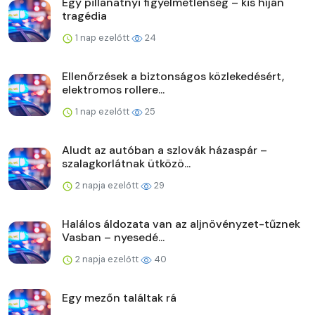
Egy pillanatnyi figyelmetlenség – kis híján
tragédia
1 nap ezelőtt
24
Ellenőrzések a biztonságos közlekedésért,
elektromos rollere...
1 nap ezelőtt
25
Aludt az autóban a szlovák házaspár –
szalagkorlátnak ütközö...
2 napja ezelőtt
29
Halálos áldozata van az aljnövényzet-tűznek
Vasban – nyesedé...
2 napja ezelőtt
40
Egy mezőn találtak rá