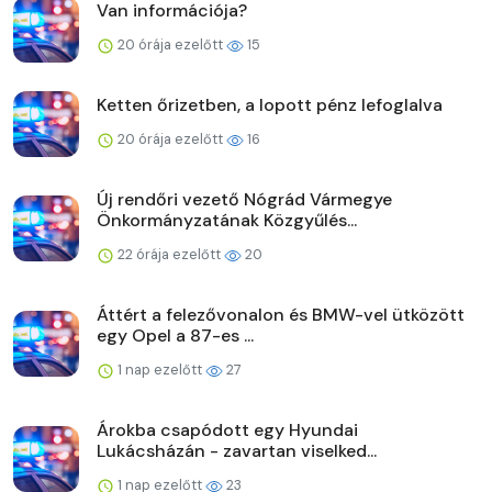
Van információja?
20 órája ezelőtt
15
Ketten őrizetben, a lopott pénz lefoglalva
20 órája ezelőtt
16
Új rendőri vezető Nógrád Vármegye
Önkormányzatának Közgyűlés...
22 órája ezelőtt
20
Áttért a felezővonalon és BMW-vel ütközött
egy Opel a 87-es ...
1 nap ezelőtt
27
Árokba csapódott egy Hyundai
Lukácsházán - zavartan viselked...
1 nap ezelőtt
23