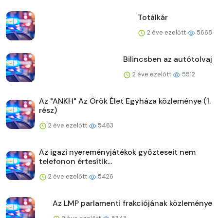
Totálkár
2 éve ezelőtt
5668
Bilincsben az autótolvaj
2 éve ezelőtt
5512
Az "ANKH" Az Örök Élet Egyháza közleménye (1.
rész)
2 éve ezelőtt
5463
Az igazi nyereményjátékok győzteseit nem
telefonon értesítik...
2 éve ezelőtt
5426
Az LMP parlamenti frakciójának közleménye