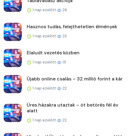
Táblavadász akciója
1 nap ezelőtt
26
Hasznos tudás, felejthetetlen élmények
1 nap ezelőtt
23
Elaludt vezetés közben
1 nap ezelőtt
19
Újabb online csalás – 32 millió forint a kár
1 nap ezelőtt
22
Üres házakra utaztak – öt betörés fél év
alatt
1 nap ezelőtt
22