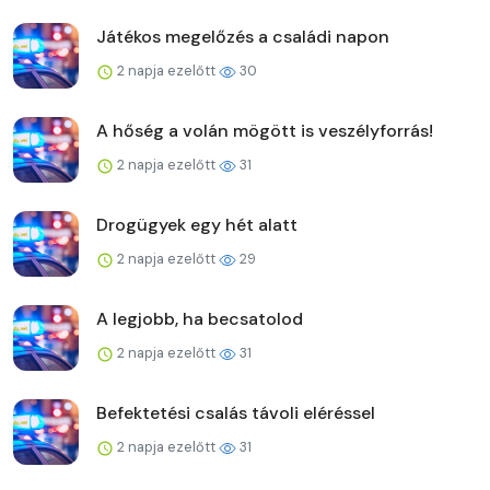
Játékos megelőzés a családi napon
2 napja ezelőtt
30
A hőség a volán mögött is veszélyforrás!
2 napja ezelőtt
31
Drogügyek egy hét alatt
2 napja ezelőtt
29
A legjobb, ha becsatolod
2 napja ezelőtt
31
Befektetési csalás távoli eléréssel
2 napja ezelőtt
31