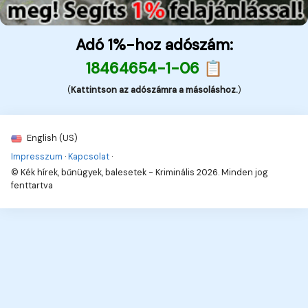
Adó 1%-hoz adószám:
18464654-1-06 📋
(
Kattintson az adószámra a másoláshoz.
)
English (US)
Impresszum
·
Kapcsolat
·
© Kék hírek, bűnügyek, balesetek - Kriminális 2026. Minden jog
fenttartva