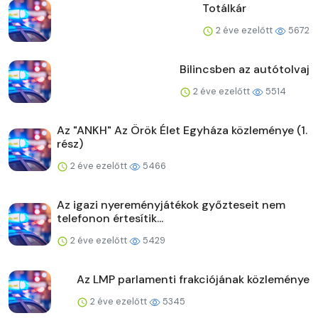
Totálkár
2 éve ezelőtt
5672
Bilincsben az autótolvaj
2 éve ezelőtt
5514
Az "ANKH" Az Örök Élet Egyháza közleménye (1.
rész)
2 éve ezelőtt
5466
Az igazi nyereményjátékok győzteseit nem
telefonon értesítik...
2 éve ezelőtt
5429
Az LMP parlamenti frakciójának közleménye
2 éve ezelőtt
5345