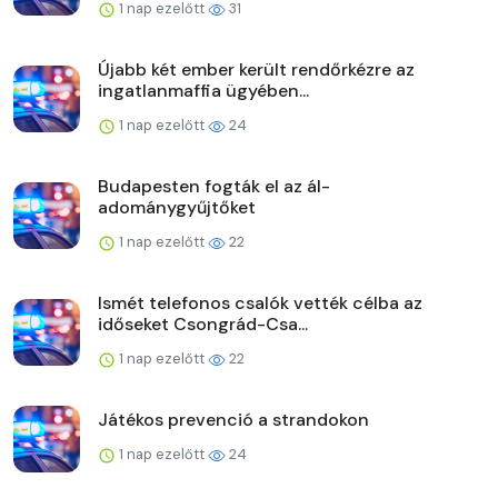
1 nap ezelőtt
31
Újabb két ember került rendőrkézre az
ingatlanmaffia ügyében...
1 nap ezelőtt
24
Budapesten fogták el az ál-
adománygyűjtőket
1 nap ezelőtt
22
Ismét telefonos csalók vették célba az
időseket Csongrád-Csa...
1 nap ezelőtt
22
Játékos prevenció a strandokon
1 nap ezelőtt
24