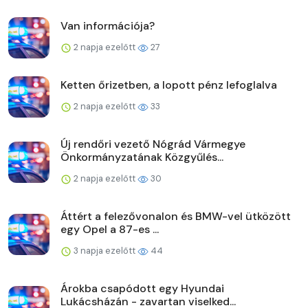
Van információja?
2 napja ezelőtt
27
Ketten őrizetben, a lopott pénz lefoglalva
2 napja ezelőtt
33
Új rendőri vezető Nógrád Vármegye
Önkormányzatának Közgyűlés...
2 napja ezelőtt
30
Áttért a felezővonalon és BMW-vel ütközött
egy Opel a 87-es ...
3 napja ezelőtt
44
Árokba csapódott egy Hyundai
Lukácsházán - zavartan viselked...