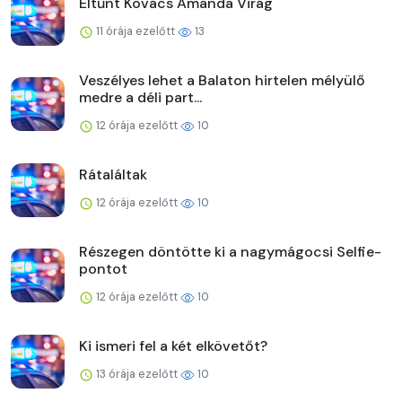
Eltűnt Kovács Amanda Virág
11 órája ezelőtt
13
Veszélyes lehet a Balaton hirtelen mélyülő
medre a déli part...
12 órája ezelőtt
10
Rátaláltak
12 órája ezelőtt
10
Részegen döntötte ki a nagymágocsi Selfie-
pontot
12 órája ezelőtt
10
Ki ismeri fel a két elkövetőt?
13 órája ezelőtt
10