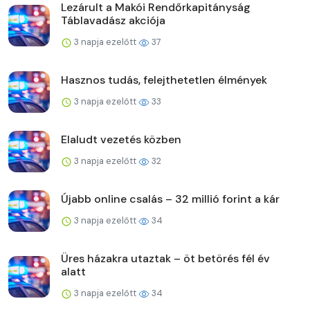
Lezárult a Makói Rendőrkapitányság
Táblavadász akciója
3 napja ezelőtt
37
Hasznos tudás, felejthetetlen élmények
3 napja ezelőtt
33
Elaludt vezetés közben
3 napja ezelőtt
32
Újabb online csalás – 32 millió forint a kár
3 napja ezelőtt
34
Üres házakra utaztak – öt betörés fél év
alatt
3 napja ezelőtt
34