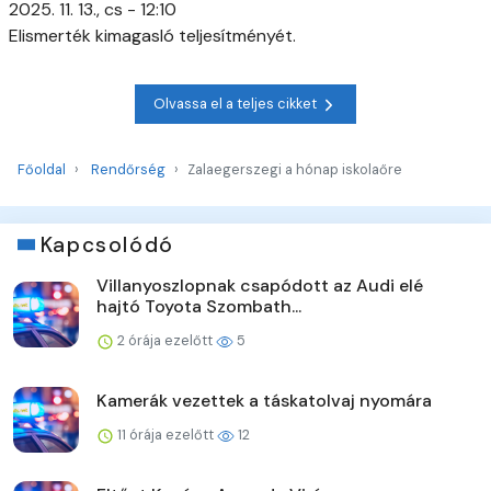
2025. 11. 13., cs - 12:10
Elismerték kimagasló teljesítményét.
Olvassa el a teljes cikket
Főoldal
Rendőrség
Zalaegerszegi a hónap iskolaőre
Kapcsolódó
Villanyoszlopnak csapódott az Audi elé
hajtó Toyota Szombath...
2 órája ezelőtt
5
Kamerák vezettek a táskatolvaj nyomára
11 órája ezelőtt
12