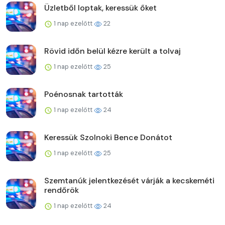
Üzletből loptak, keressük őket
1 nap ezelőtt
22
Rövid időn belül kézre került a tolvaj
1 nap ezelőtt
25
Poénosnak tartották
1 nap ezelőtt
24
Keressük Szolnoki Bence Donátot
1 nap ezelőtt
25
Szemtanúk jelentkezését várják a kecskeméti
rendőrök
1 nap ezelőtt
24