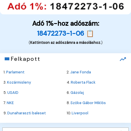
Adó 1%-hoz adószám:
18472273-1-06 📋
(
Kattintson az adószámra a másoláshoz.
)
Felkapott
1.
Parlament
2.
Jane Fonda
3.
Kozármisleny
4.
Roberta Flack
5.
USAID
6.
Gázolaj
7.
NKE
8.
Szőke Gábor Miklós
9.
Dunaharaszti baleset
10.
Liverpool