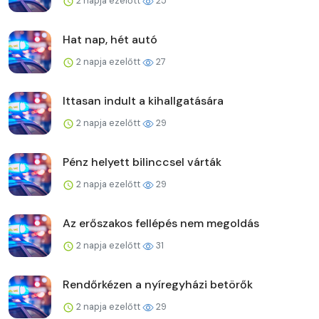
2 napja ezelőtt
25
Hat nap, hét autó
2 napja ezelőtt
27
Ittasan indult a kihallgatására
2 napja ezelőtt
29
Pénz helyett bilinccsel várták
2 napja ezelőtt
29
Az erőszakos fellépés nem megoldás
2 napja ezelőtt
31
Rendőrkézen a nyíregyházi betörők
2 napja ezelőtt
29