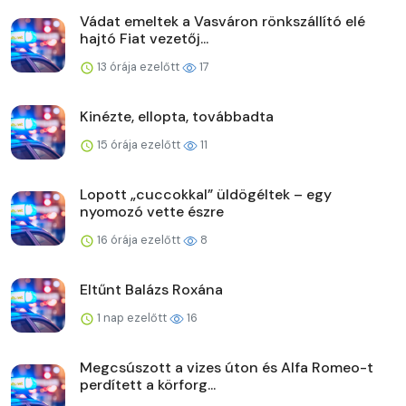
Vádat emeltek a Vasváron rönkszállító elé
hajtó Fiat vezetőj...
13 órája ezelőtt
17
Kinézte, ellopta, továbbadta
15 órája ezelőtt
11
Lopott „cuccokkal” üldögéltek – egy
nyomozó vette észre
16 órája ezelőtt
8
Eltűnt Balázs Roxána
1 nap ezelőtt
16
Megcsúszott a vizes úton és Alfa Romeo-t
perdített a körforg...