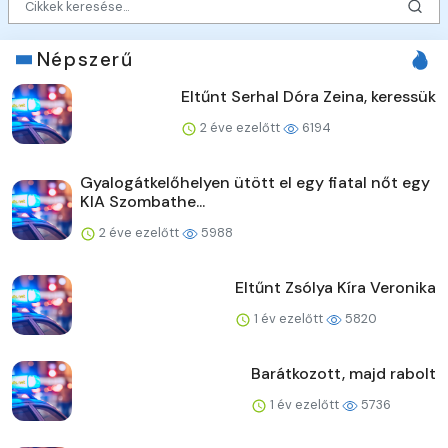
Népszerű
Eltűnt Serhal Dóra Zeina, keressük
2 éve ezelőtt
6194
Gyalogátkelőhelyen ütött el egy fiatal nőt egy
KIA Szombathe...
2 éve ezelőtt
5988
Eltűnt Zsólya Kíra Veronika
1 év ezelőtt
5820
Barátkozott, majd rabolt
1 év ezelőtt
5736