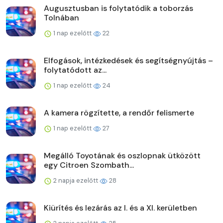
Augusztusban is folytatódik a toborzás
Tolnában
1 nap ezelőtt
22
Elfogások, intézkedések és segítségnyújtás –
folytatódott az...
1 nap ezelőtt
24
A kamera rögzítette, a rendőr felismerte
1 nap ezelőtt
27
Megálló Toyotának és oszlopnak ütközött
egy Citroen Szombath...
2 napja ezelőtt
28
Kiürítés és lezárás az I. és a XI. kerületben