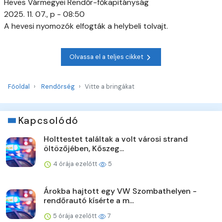
Heves Vármegyei Rendőr-főkapitányság
2025. 11. 07., p - 08:50
A hevesi nyomozók elfogták a helybeli tolvajt.
Olvassa el a teljes cikket
Főoldal
Rendőrség
Vitte a bringákat
Kapcsolódó
Holttestet találtak a volt városi strand
öltözőjében, Kőszeg...
4 órája ezelőtt
5
Árokba hajtott egy VW Szombathelyen -
rendőrautó kísérte a m...
5 órája ezelőtt
7