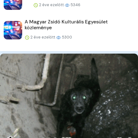
2 éve ezelőtt
5346
A Magyar Zsidó Kulturális Egyesület
közleménye
2 éve ezelőtt
5300