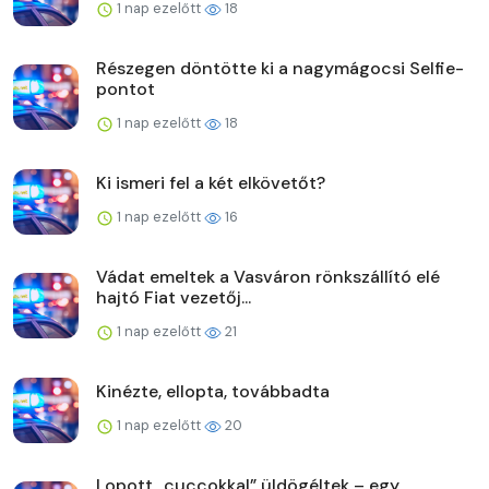
1 nap ezelőtt
18
Részegen döntötte ki a nagymágocsi Selfie-
pontot
1 nap ezelőtt
18
Ki ismeri fel a két elkövetőt?
1 nap ezelőtt
16
Vádat emeltek a Vasváron rönkszállító elé
hajtó Fiat vezetőj...
1 nap ezelőtt
21
Kinézte, ellopta, továbbadta
1 nap ezelőtt
20
Lopott „cuccokkal” üldögéltek – egy