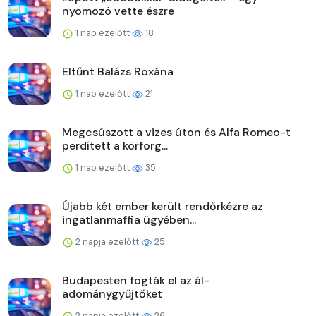
nyomozó vette észre
1 nap ezelőtt
18
Eltűnt Balázs Roxána
1 nap ezelőtt
21
Megcsúszott a vizes úton és Alfa Romeo-t
perdített a körforg...
1 nap ezelőtt
35
Újabb két ember került rendőrkézre az
ingatlanmaffia ügyében...
2 napja ezelőtt
25
Budapesten fogták el az ál-
adománygyűjtőket
2 napja ezelőtt
26