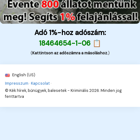
Adó 1%-hoz adószám:
18464654-1-06 📋
(
Kattintson az adószámra a másoláshoz.
)
English (US)
Impresszum
·
Kapcsolat
·
© Kék hírek, bűnügyek, balesetek - Kriminális 2026. Minden jog
fenttartva