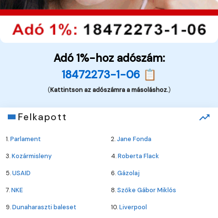
Adó 1%-hoz adószám:
18472273-1-06 📋
(
Kattintson az adószámra a másoláshoz.
)
Felkapott
1.
Parlament
2.
Jane Fonda
3.
Kozármisleny
4.
Roberta Flack
5.
USAID
6.
Gázolaj
7.
NKE
8.
Szőke Gábor Miklós
9.
Dunaharaszti baleset
10.
Liverpool