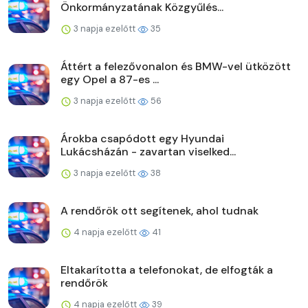
Önkormányzatának Közgyűlés...
3 napja ezelőtt
35
Áttért a felezővonalon és BMW-vel ütközött
egy Opel a 87-es ...
3 napja ezelőtt
56
Árokba csapódott egy Hyundai
Lukácsházán - zavartan viselked...
3 napja ezelőtt
38
A rendőrök ott segítenek, ahol tudnak
4 napja ezelőtt
41
Eltakarította a telefonokat, de elfogták a
rendőrök
4 napja ezelőtt
39