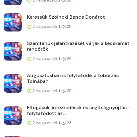
2 napja ezelőtt
26
Keressük Szolnoki Bence Donátot
2 napja ezelőtt
28
Szemtanúk jelentkezését várják a kecskeméti
rendőrök
2 napja ezelőtt
26
Augusztusban is folytatódik a toborzás
Tolnában
2 napja ezelőtt
25
Elfogások, intézkedések és segítségnyújtás –
folytatódott az...
2 napja ezelőtt
28