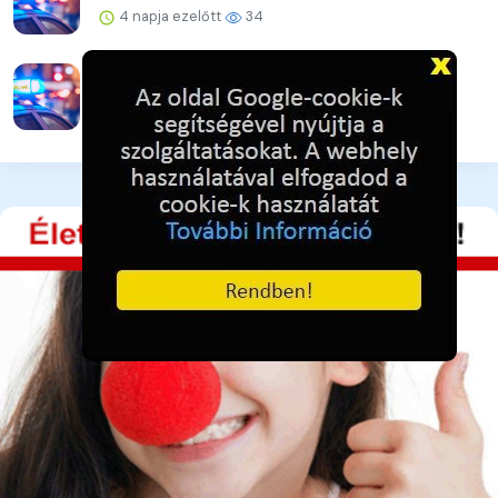
4 napja ezelőtt
34
Újabb online csalás – 32 millió forint a kár
4 napja ezelőtt
42