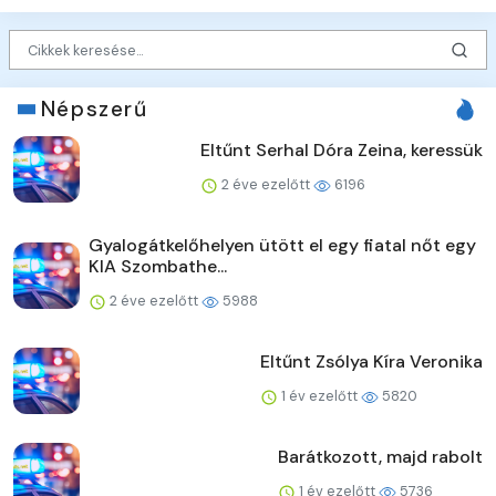
Népszerű
Eltűnt Serhal Dóra Zeina, keressük
2 éve ezelőtt
6196
Gyalogátkelőhelyen ütött el egy fiatal nőt egy
KIA Szombathe...
2 éve ezelőtt
5988
Eltűnt Zsólya Kíra Veronika
1 év ezelőtt
5820
Barátkozott, majd rabolt
1 év ezelőtt
5736