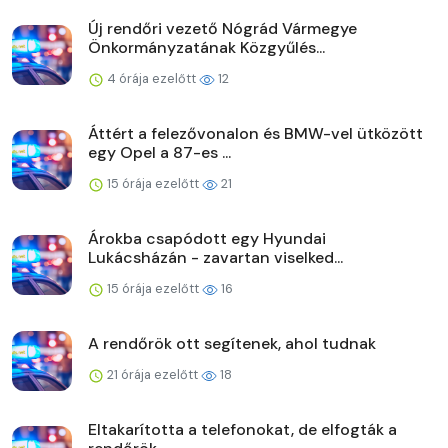
Új rendőri vezető Nógrád Vármegye
Önkormányzatának Közgyűlés...
4 órája ezelőtt
12
Áttért a felezővonalon és BMW-vel ütközött
egy Opel a 87-es ...
15 órája ezelőtt
21
Árokba csapódott egy Hyundai
Lukácsházán - zavartan viselked...
15 órája ezelőtt
16
A rendőrök ott segítenek, ahol tudnak
21 órája ezelőtt
18
Eltakarította a telefonokat, de elfogták a