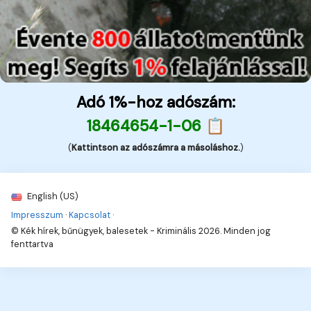
Adó 1%-hoz adószám:
18464654-1-06 📋
(
Kattintson az adószámra a másoláshoz.
)
English (US)
Impresszum
·
Kapcsolat
·
© Kék hírek, bűnügyek, balesetek - Kriminális 2026. Minden jog
fenttartva