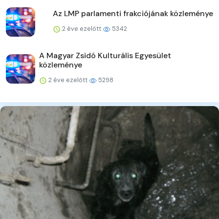
Az LMP parlamenti frakciójának közleménye
2 éve ezelőtt
5342
A Magyar Zsidó Kulturális Egyesület
közleménye
2 éve ezelőtt
5298