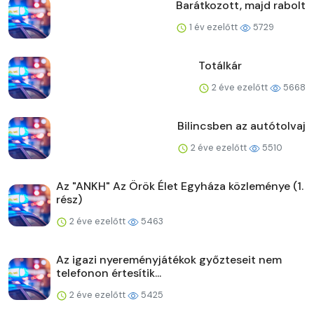
Barátkozott, majd rabolt
1 év ezelőtt
5729
Totálkár
2 éve ezelőtt
5668
Bilincsben az autótolvaj
2 éve ezelőtt
5510
Az "ANKH" Az Örök Élet Egyháza közleménye (1.
rész)
2 éve ezelőtt
5463
Az igazi nyereményjátékok győzteseit nem
telefonon értesítik...
2 éve ezelőtt
5425