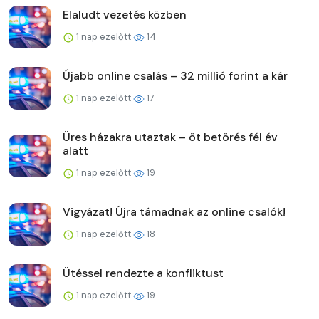
Elaludt vezetés közben
1 nap ezelőtt
14
Újabb online csalás – 32 millió forint a kár
1 nap ezelőtt
17
Üres házakra utaztak – öt betörés fél év
alatt
1 nap ezelőtt
19
Vigyázat! Újra támadnak az online csalók!
1 nap ezelőtt
18
Ütéssel rendezte a konfliktust
1 nap ezelőtt
19