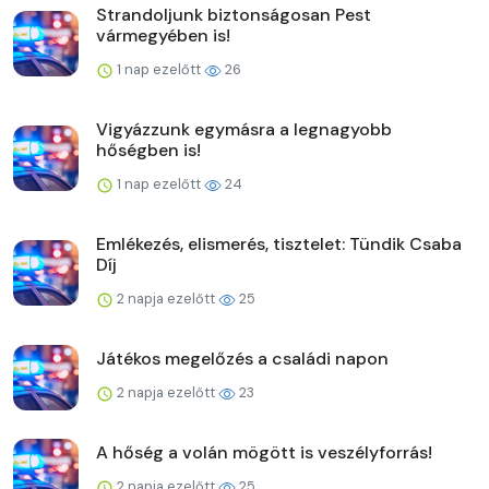
Strandoljunk biztonságosan Pest
vármegyében is!
1 nap ezelőtt
26
Vigyázzunk egymásra a legnagyobb
hőségben is!
1 nap ezelőtt
24
Emlékezés, elismerés, tisztelet: Tündik Csaba
Díj
2 napja ezelőtt
25
Játékos megelőzés a családi napon
2 napja ezelőtt
23
A hőség a volán mögött is veszélyforrás!
2 napja ezelőtt
25