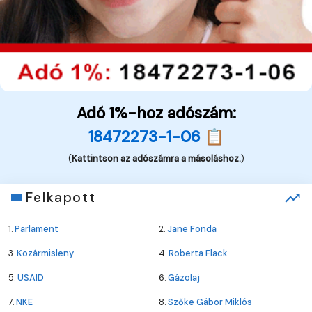
Adó 1%-hoz adószám:
18472273-1-06 📋
(
Kattintson az adószámra a másoláshoz.
)
Felkapott
1.
Parlament
2.
Jane Fonda
3.
Kozármisleny
4.
Roberta Flack
5.
USAID
6.
Gázolaj
7.
NKE
8.
Szőke Gábor Miklós