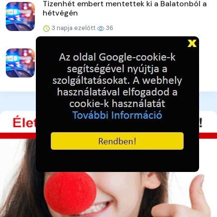
Tizenhét embert mentettek ki a Balatonból a
hétvégén
3 napja ezelőtt
36
Ötezer forintért raboltak
3 napja ezelőtt
37