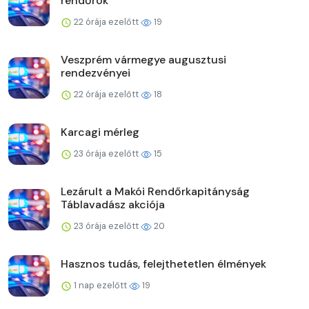
rendőrök
22 órája ezelőtt
19
Veszprém vármegye augusztusi
rendezvényei
22 órája ezelőtt
18
Karcagi mérleg
23 órája ezelőtt
15
Lezárult a Makói Rendőrkapitányság
Táblavadász akciója
23 órája ezelőtt
20
Hasznos tudás, felejthetetlen élmények
1 nap ezelőtt
19