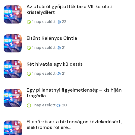
Az utcáról gyűjtötték be a VII. kerületi
kristálydílert
1 nap ezelőtt
22
Eltűnt Kalányos Cintia
1 nap ezelőtt
21
Két hivatás egy küldetés
1 nap ezelőtt
21
Egy pillanatnyi figyelmetlenség – kis híján
tragédia
1 nap ezelőtt
20
Ellenőrzések a biztonságos közlekedésért,
elektromos rollere...