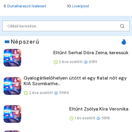
9.
Dunaharaszti baleset
10.
Liverpool
Népszerű
Eltűnt Serhal Dóra Zeina, keressük
2 éve ezelőtt
6189
Gyalogátkelőhelyen ütött el egy fiatal nőt egy
KIA Szombathe...
2 éve ezelőtt
5984
Eltűnt Zsólya Kíra Veronika
1 év ezelőtt
5816