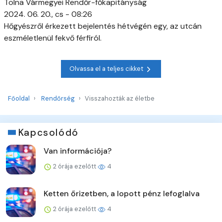
Tolna Vármegyei Rendőr-főkapitányság
2024. 06. 20., cs - 08:26
Hőgyészről érkezett bejelentés hétvégén egy, az utcán
eszméletlenül fekvő férfiról.
Olvassa el a teljes cikket
Főoldal
Rendőrség
Visszahozták az életbe
Kapcsolódó
Van információja?
2 órája ezelőtt
4
Ketten őrizetben, a lopott pénz lefoglalva
2 órája ezelőtt
4