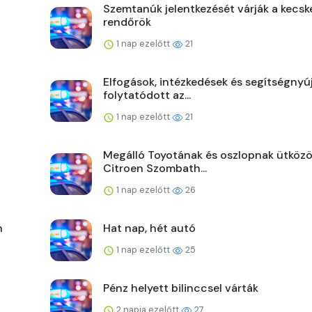
Szemtanúk jelentkezését várják a kecsk
rendőrök
1 nap ezelőtt
21
Elfogások, intézkedések és segítségnyú
folytatódott az...
1 nap ezelőtt
21
Megálló Toyotának és oszlopnak ütközö
Citroen Szombath...
1 nap ezelőtt
26
n
Hat nap, hét autó
1 nap ezelőtt
25
Pénz helyett bilinccsel várták
2 napja ezelőtt
27