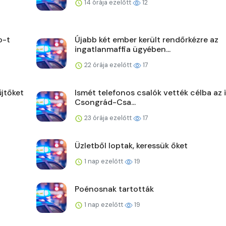
14 órája ezelőtt
12
o-t
Újabb két ember került rendőrkézre az
ingatlanmaffia ügyében...
22 órája ezelőtt
17
jtőket
Ismét telefonos csalók vették célba az 
Csongrád-Csa...
23 órája ezelőtt
17
Üzletből loptak, keressük őket
1 nap ezelőtt
19
Poénosnak tartották
1 nap ezelőtt
19