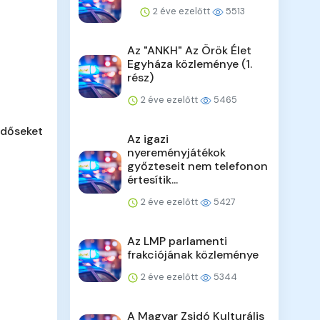
2 éve ezelőtt
5513
Az "ANKH" Az Örök Élet
Egyháza közleménye (1.
rész)
2 éve ezelőtt
5465
időseket
Az igazi
nyereményjátékok
győzteseit nem telefonon
értesítik...
2 éve ezelőtt
5427
Az LMP parlamenti
frakciójának közleménye
2 éve ezelőtt
5344
A Magyar Zsidó Kulturális