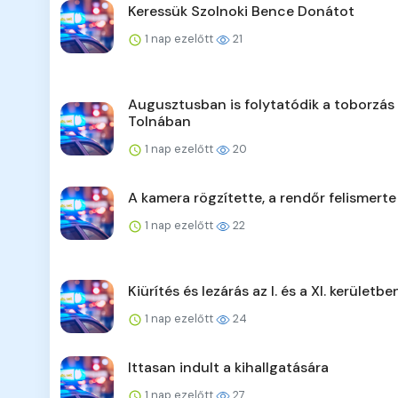
Keressük Szolnoki Bence Donátot
1 nap ezelőtt
21
Augusztusban is folytatódik a toborzás
Tolnában
1 nap ezelőtt
20
A kamera rögzítette, a rendőr felismerte
1 nap ezelőtt
22
Kiürítés és lezárás az I. és a XI. kerületbe
1 nap ezelőtt
24
Ittasan indult a kihallgatására
1 nap ezelőtt
27