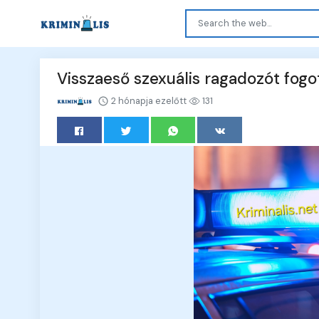
Visszaeső szexuális ragadozót fogot
2 hónapja ezelőtt
131