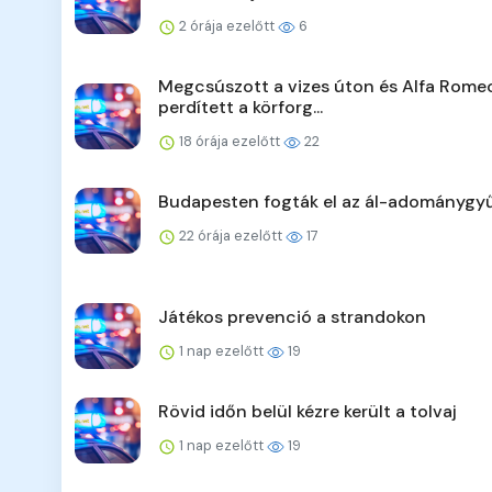
2 órája ezelőtt
6
Megcsúszott a vizes úton és Alfa Rome
perdített a körforg...
18 órája ezelőtt
22
Budapesten fogták el az ál-adománygyű
22 órája ezelőtt
17
Játékos prevenció a strandokon
1 nap ezelőtt
19
Rövid időn belül kézre került a tolvaj
1 nap ezelőtt
19