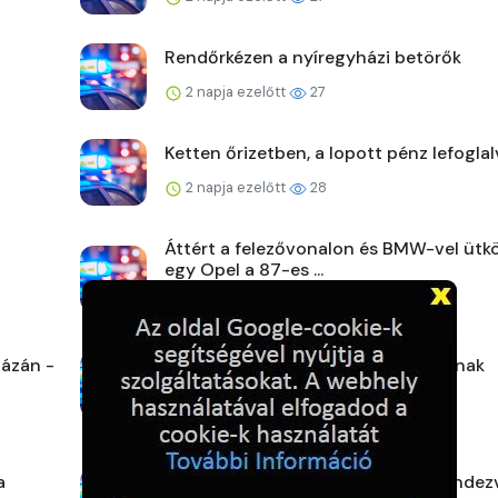
Rendőrkézen a nyíregyházi betörők
2 napja ezelőtt
27
Ketten őrizetben, a lopott pénz lefoglal
2 napja ezelőtt
28
Áttért a felezővonalon és BMW-vel ütk
egy Opel a 87-es ...
2 napja ezelőtt
43
ázán -
A rendőrök ott segítenek, ahol tudnak
2 napja ezelőtt
32
a
Veszprém vármegye augusztusi rendez