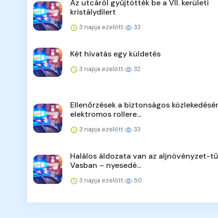
Az utcáról gyűjtötték be a VII. kerületi
kristálydílert
3 napja ezelőtt
33
Két hivatás egy küldetés
3 napja ezelőtt
32
Ellenőrzések a biztonságos közlekedésér
elektromos rollere...
3 napja ezelőtt
33
Halálos áldozata van az aljnövényzet-t
Vasban – nyesedé...
3 napja ezelőtt
50