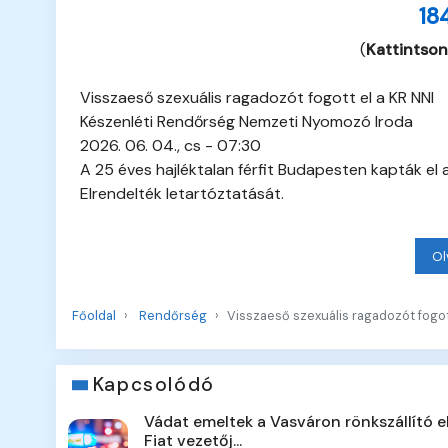
18
(
Kattintson
Visszaeső szexuális ragadozót fogott el a KR NNI
Készenléti Rendőrség Nemzeti Nyomozó Iroda
2026. 06. 04., cs - 07:30
A 25 éves hajléktalan férfit Budapesten kapták e
Elrendelték letartóztatását.
Ol
Főoldal
Rendőrség
Visszaeső szexuális ragadozót fogot
Kapcsolódó
Vádat emeltek a Vasváron rönkszállító e
Fiat vezetőj...