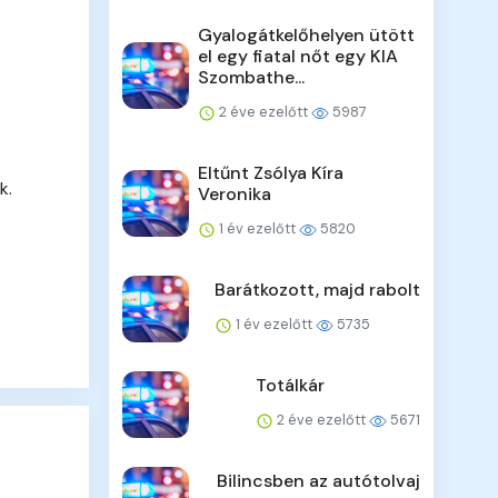
Gyalogátkelőhelyen ütött
el egy fiatal nőt egy KIA
Szombathe...
2 éve ezelőtt
5987
Eltűnt Zsólya Kíra
k.
Veronika
1 év ezelőtt
5820
Barátkozott, majd rabolt
1 év ezelőtt
5735
Totálkár
2 éve ezelőtt
5671
Bilincsben az autótolvaj