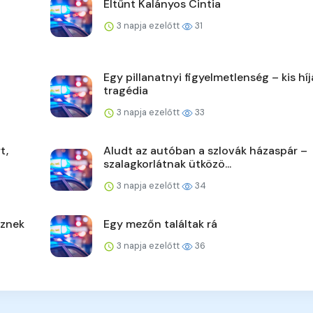
Eltűnt Kalányos Cintia
3 napja ezelőtt
31
Egy pillanatnyi figyelmetlenség – kis hí
tragédia
3 napja ezelőtt
33
t,
Aludt az autóban a szlovák házaspár –
szalagkorlátnak ütközö...
3 napja ezelőtt
34
űznek
Egy mezőn találtak rá
3 napja ezelőtt
36