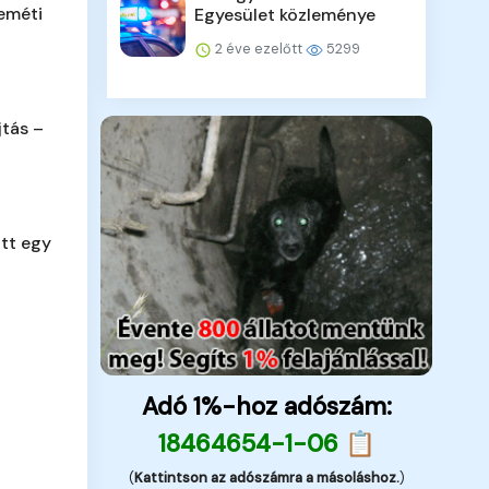
eméti
Egyesület közleménye
2 éve ezelőtt
5299
jtás –
tt egy
Adó 1%-hoz adószám:
18464654-1-06 📋
(
Kattintson az adószámra a másoláshoz.
)