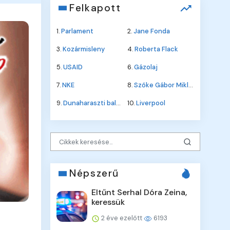
Felkapott
1.
Parlament
2.
Jane Fonda
3.
Kozármisleny
4.
Roberta Flack
5.
USAID
6.
Gázolaj
7.
NKE
8.
Szőke Gábor Miklós
9.
Dunaharaszti baleset
10.
Liverpool
Népszerű
Eltűnt Serhal Dóra Zeina,
keressük
2 éve ezelőtt
6193