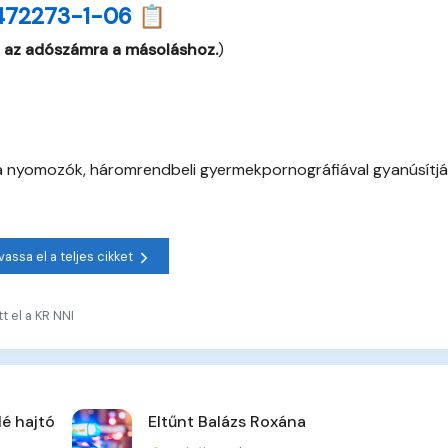
472273-1-06 📋
 az adószámra a másoláshoz.
)
l a nyomozók, háromrendbeli gyermekpornográfiával gyanúsítjá
vassa el a teljes cikket
t el a KR NNI
lé hajtó
Eltűnt Balázs Roxána