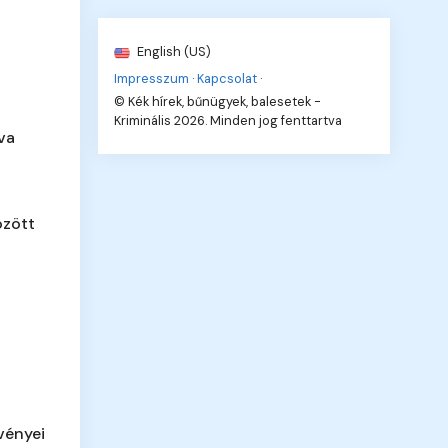
English (US)
Impresszum
·
Kapcsolat
·
© Kék hírek, bűnügyek, balesetek -
Kriminális 2026. Minden jog fenttartva
va
özött
vényei