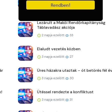
2 napja ezelőtt
32
Lezárult a Makói Rendőrkapitányság
Táblavadász akciója
2 napja ezelőtt
33
Elaludt vezetés közben
3 napja ezelőtt
27
ár
Üres házakra utaztak – öt betörés fél év
3 napja ezelőtt
30
k!
Ütéssel rendezte a konfliktust
3 napja ezelőtt
31