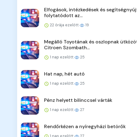
Elfogások, intézkedések és segítségnyúj
folytatódott az...
22 órája ezelőtt
19
Megálló Toyotának és oszlopnak ütközö
Citroen Szombath...
1 nap ezelőtt
25
Hat nap, hét autó
1 nap ezelőtt
25
Pénz helyett bilinccsel várták
1 nap ezelőtt
27
Rendőrkézen a nyíregyházi betörők
1 nap ezelőtt
27