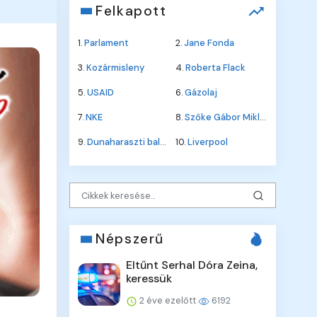
Felkapott
1.
Parlament
2.
Jane Fonda
3.
Kozármisleny
4.
Roberta Flack
5.
USAID
6.
Gázolaj
7.
NKE
8.
Szőke Gábor Miklós
9.
Dunaharaszti baleset
10.
Liverpool
Népszerű
Eltűnt Serhal Dóra Zeina,
keressük
2 éve ezelőtt
6192