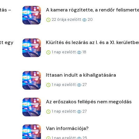
tás –
A kamera rögzítette, a rendőr felismert
22 órája ezelőtt
20
tt egy
Kiürítés és lezárás az I. és a XI. kerületb
1 nap ezelőtt
18
Ittasan indult a kihallgatására
1 nap ezelőtt
27
Az erőszakos fellépés nem megoldás
1 nap ezelőtt
27
Van információja?
1 nap ezelőtt
25