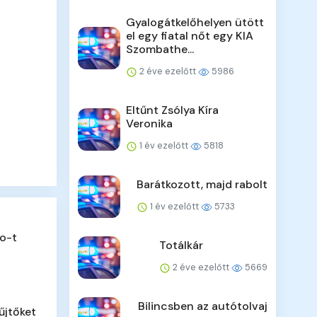
Gyalogátkelőhelyen ütött
el egy fiatal nőt egy KIA
Szombathe...
2 éve ezelőtt
5986
Eltűnt Zsólya Kíra
Veronika
1 év ezelőtt
5818
Barátkozott, majd rabolt
1 év ezelőtt
5733
o-t
Totálkár
2 éve ezelőtt
5669
Bilincsben az autótolvaj
űjtőket