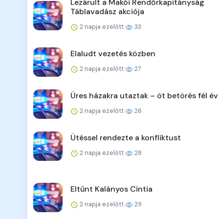
Lezárult a Makói Rendőrkapitányság
Táblavadász akciója
2 napja ezelőtt
33
Elaludt vezetés közben
2 napja ezelőtt
27
Üres házakra utaztak – öt betörés fél év
2 napja ezelőtt
26
Ütéssel rendezte a konfliktust
2 napja ezelőtt
28
Eltűnt Kalányos Cintia
2 napja ezelőtt
29