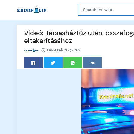
Videó: Társasháztűz utáni összefo
eltakarításához
1 év ezelőtt
262