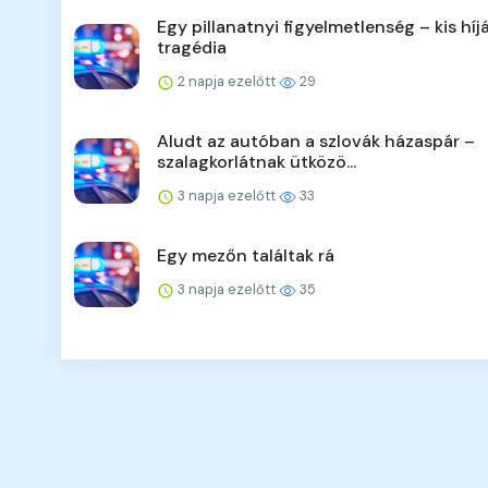
Egy pillanatnyi figyelmetlenség – kis híj
tragédia
2 napja ezelőtt
29
Aludt az autóban a szlovák házaspár –
szalagkorlátnak ütközö...
3 napja ezelőtt
33
Egy mezőn találtak rá
3 napja ezelőtt
35