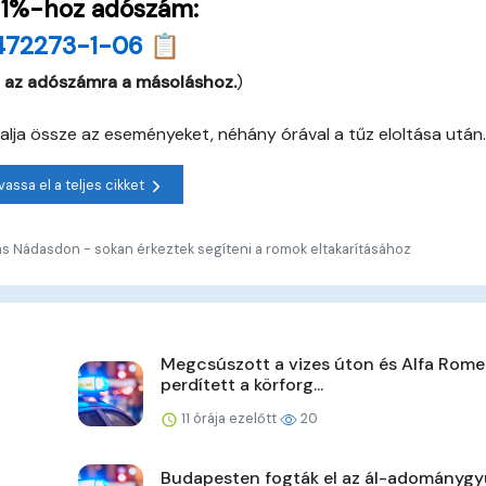
 1%-hoz adószám:
472273-1-06 📋
 az adószámra a másoláshoz.
)
alja össze az eseményeket, néhány órával a tűz eloltása után.
vassa el a teljes cikket
ás Nádasdon - sokan érkeztek segíteni a romok eltakarításához
Megcsúszott a vizes úton és Alfa Rome
perdített a körforg...
11 órája ezelőtt
20
Budapesten fogták el az ál-adománygy