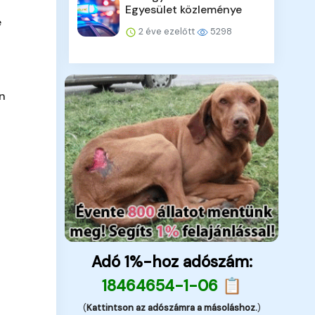
Egyesület közleménye
e
2 éve ezelőtt
5298
en
Adó 1%-hoz adószám:
18464654-1-06 📋
(
Kattintson az adószámra a másoláshoz.
)