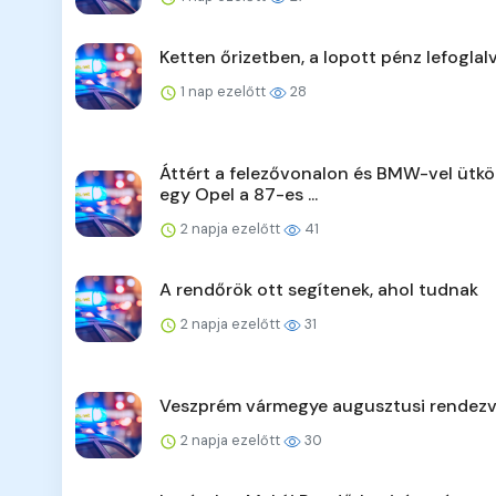
Ketten őrizetben, a lopott pénz lefoglal
1 nap ezelőtt
28
Áttért a felezővonalon és BMW-vel ütkö
egy Opel a 87-es ...
2 napja ezelőtt
41
A rendőrök ott segítenek, ahol tudnak
2 napja ezelőtt
31
Veszprém vármegye augusztusi rendezv
2 napja ezelőtt
30