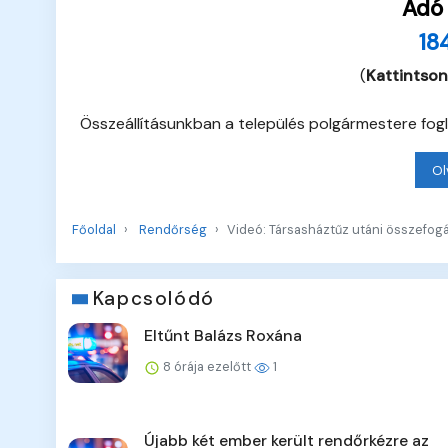
Adó
18
(
Kattintson
Összeállításunkban a település polgármestere fogl
Ol
Főoldal
Rendőrség
Videó: Társasháztűz utáni összefog
Kapcsolódó
Eltűnt Balázs Roxána
8 órája ezelőtt
1
Újabb két ember került rendőrkézre az