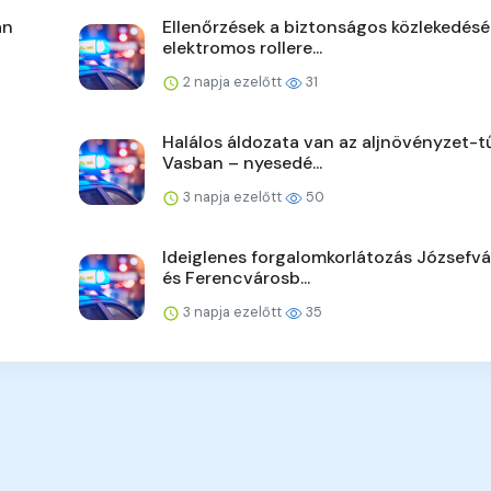
án
Ellenőrzések a biztonságos közlekedésé
elektromos rollere...
2 napja ezelőtt
31
Halálos áldozata van az aljnövényzet-t
Vasban – nyesedé...
3 napja ezelőtt
50
Ideiglenes forgalomkorlátozás Józsefv
és Ferencvárosb...
3 napja ezelőtt
35