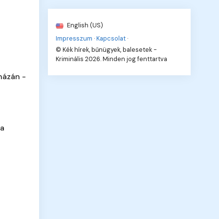
English (US)
Impresszum
·
Kapcsolat
·
© Kék hírek, bűnügyek, balesetek -
Kriminális 2026. Minden jog fenttartva
házán -
 a