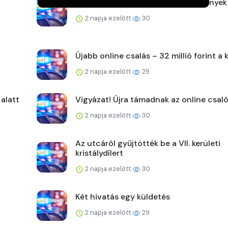
Hasznos tudás, felejthetetlen élmények
2 napja ezelőtt
30
Újabb online csalás – 32 millió forint a 
2 napja ezelőtt
29
 alatt
Vigyázat! Újra támadnak az online csaló
2 napja ezelőtt
30
Az utcáról gyűjtötték be a VII. kerületi
kristálydílert
2 napja ezelőtt
30
Két hivatás egy küldetés
2 napja ezelőtt
29