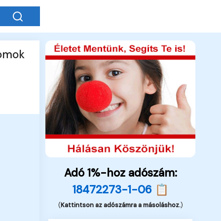
romok
Adó 1%-hoz adószám:
18472273-1-06 📋
(
Kattintson az adószámra a másoláshoz.
)