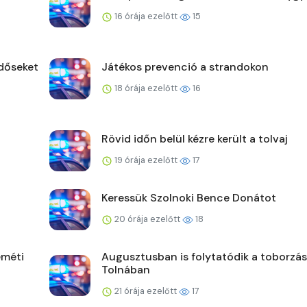
16 órája ezelőtt
15
időseket
Játékos prevenció a strandokon
18 órája ezelőtt
16
Rövid időn belül kézre került a tolvaj
19 órája ezelőtt
17
Keressük Szolnoki Bence Donátot
20 órája ezelőtt
18
eméti
Augusztusban is folytatódik a toborzás
Tolnában
21 órája ezelőtt
17