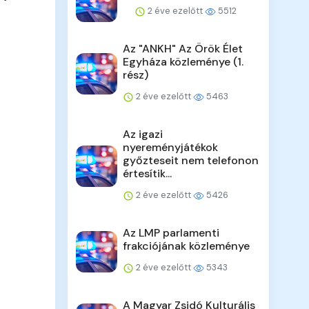
2 éve ezelőtt
5512
Az "ANKH" Az Örök Élet
Egyháza közleménye (1.
rész)
2 éve ezelőtt
5463
Az igazi
nyereményjátékok
győzteseit nem telefonon
értesítik...
2 éve ezelőtt
5426
Az LMP parlamenti
frakciójának közleménye
2 éve ezelőtt
5343
A Magyar Zsidó Kulturális