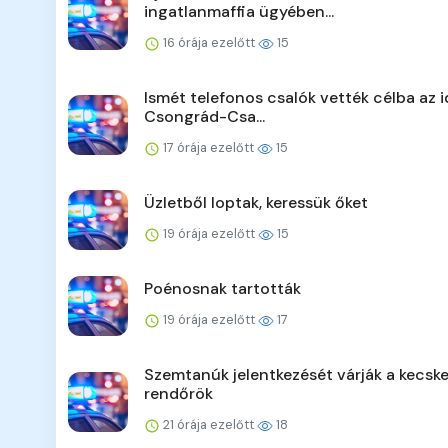
ingatlanmaffia ügyében...
16 órája ezelőtt
15
Ismét telefonos csalók vették célba az 
Csongrád-Csa...
17 órája ezelőtt
15
Üzletből loptak, keressük őket
19 órája ezelőtt
15
Poénosnak tartották
19 órája ezelőtt
17
Szemtanúk jelentkezését várják a kecsk
rendőrök
21 órája ezelőtt
18