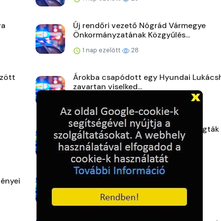
va
Új rendőri vezető Nógrád Vármegye
Önkormányzatának Közgyűlés...
1 nap ezelőtt
28
zött
Árokba csapódott egy Hyundai Lukács
zavartan viselked...
2 napja ezelőtt
30
Eltakarította a telefonokat, de elfogták
rendőrök
2 napja ezelőtt
31
ényei
Karcagi mérleg
2 napja ezelőtt
28