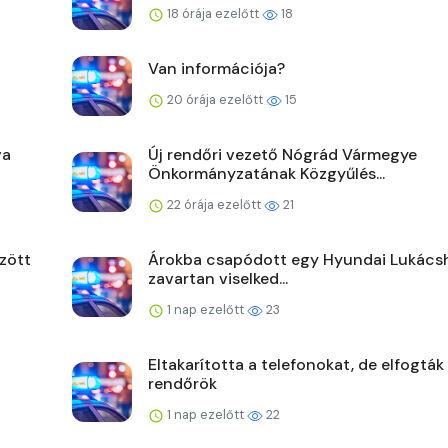
18 órája ezelőtt
18
Van információja?
20 órája ezelőtt
15
va
Új rendőri vezető Nógrád Vármegye
Önkormányzatának Közgyűlés...
22 órája ezelőtt
21
zött
Árokba csapódott egy Hyundai Lukács
zavartan viselked...
1 nap ezelőtt
23
Eltakarította a telefonokat, de elfogták
rendőrök
1 nap ezelőtt
22