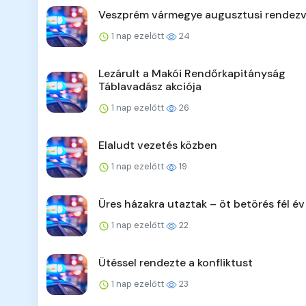
Veszprém vármegye augusztusi rendezv
1 nap ezelőtt
24
Lezárult a Makói Rendőrkapitányság
Táblavadász akciója
1 nap ezelőtt
26
Elaludt vezetés közben
1 nap ezelőtt
19
Üres házakra utaztak – öt betörés fél év
1 nap ezelőtt
22
Ütéssel rendezte a konfliktust
1 nap ezelőtt
23