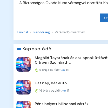
A Biztonságos Óvoda Kupa vármegyei döntőjét K
Ol
Főoldal
Rendőrség
Vetélkedő ovisoknak
Kapcsolódó
Megálló Toyotának és oszlopnak ütközö
Citroen Szombath...
9 órája ezelőtt
15
Hat nap, hét autó
16 órája ezelőtt
17
Pénz helyett bilinccsel várták