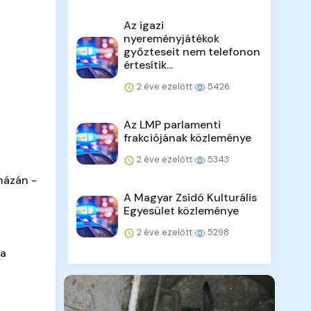
Az igazi
nyereményjátékok
győzteseit nem telefonon
értesítik...
2 éve ezelőtt
5426
Az LMP parlamenti
frakciójának közleménye
2 éve ezelőtt
5343
házán -
A Magyar Zsidó Kulturális
Egyesület közleménye
2 éve ezelőtt
5298
 a