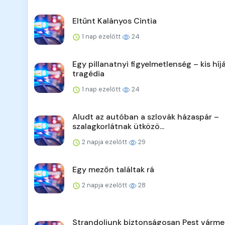
Eltűnt Kalányos Cintia
1 nap ezelőtt
24
Egy pillanatnyi figyelmetlenség – kis híj
tragédia
1 nap ezelőtt
24
Aludt az autóban a szlovák házaspár –
szalagkorlátnak ütközö...
2 napja ezelőtt
29
Egy mezőn találtak rá
2 napja ezelőtt
28
Strandoljunk biztonságosan Pest várm