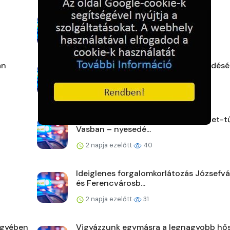
Két hivatás egy küldetés
1 nap ezelőtt
23
án
Ellenőrzések a biztonságos közlekedésé
elektromos rollere...
1 nap ezelőtt
25
Halálos áldozata van az aljnövényzet-t
Vasban – nyesedé...
2 napja ezelőtt
40
Ideiglenes forgalomkorlátozás Józsefv
és Ferencvárosb...
2 napja ezelőtt
31
egyében
Vigyázzunk egymásra a legnagyobb hő