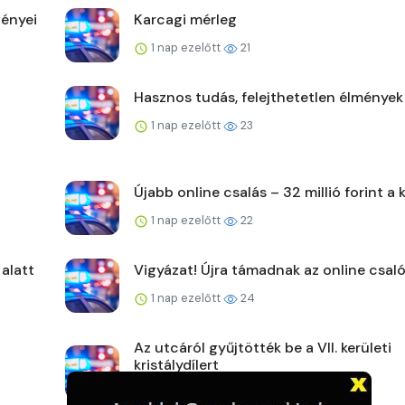
ényei
Karcagi mérleg
1 nap ezelőtt
21
Hasznos tudás, felejthetetlen élmények
1 nap ezelőtt
23
Újabb online csalás – 32 millió forint a 
1 nap ezelőtt
22
 alatt
Vigyázat! Újra támadnak az online csaló
1 nap ezelőtt
24
Az utcáról gyűjtötték be a VII. kerületi
kristálydílert
1 nap ezelőtt
25