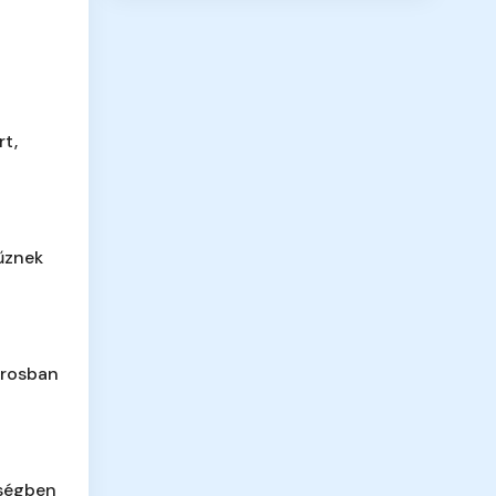
rt,
űznek
árosban
ségben