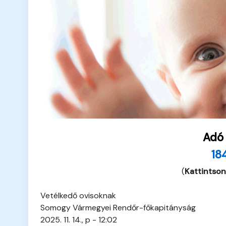
Adó
18
(
Kattintson
Vetélkedő ovisoknak
Somogy Vármegyei Rendőr-főkapitányság
2025. 11. 14., p - 12:02