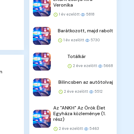
Veronika
1 év ezelőtt
5818
Barátkozott, majd rabolt
1 év ezelőtt
5730
Totálkár
2 éve ezelőtt
5668
en
Bilincsben az autótolvaj
2 éve ezelőtt
5512
Az "ANKH" Az Örök Élet
Egyháza közleménye (1.
rész)
2 éve ezelőtt
5463