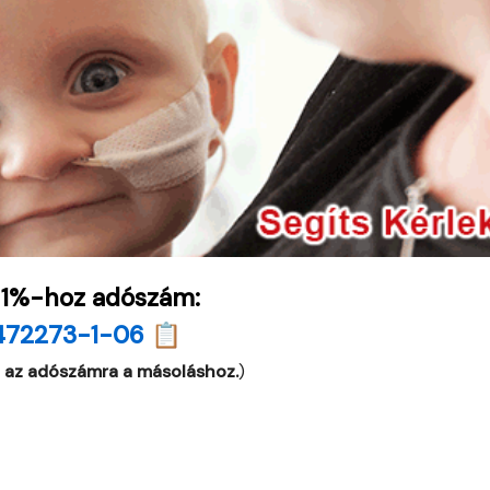
 1%-hoz adószám:
472273-1-06 📋
 az adószámra a másoláshoz.
)