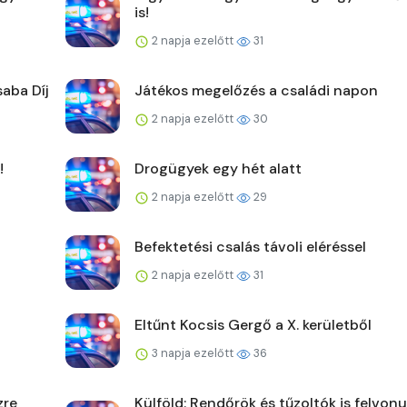
is!
2 napja ezelőtt
31
saba Díj
Játékos megelőzés a családi napon
2 napja ezelőtt
30
!
Drogügyek egy hét alatt
2 napja ezelőtt
29
Befektetési csalás távoli eléréssel
2 napja ezelőtt
31
Eltűnt Kocsis Gergő a X. kerületből
3 napja ezelőtt
36
zre
Külföld: Rendőrök és tűzoltók is felvonu