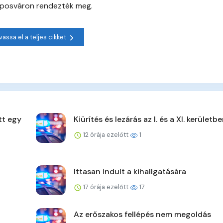
aposváron rendezték meg.
vassa el a teljes cikket
tt egy
Kiürítés és lezárás az I. és a XI. kerületb
12 órája ezelőtt
1
Ittasan indult a kihallgatására
17 órája ezelőtt
17
Az erőszakos fellépés nem megoldás