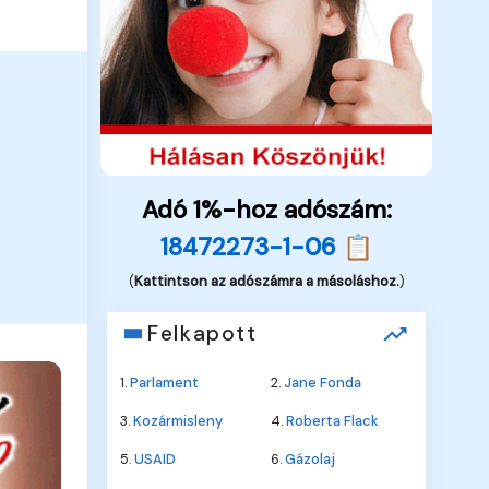
Adó 1%-hoz adószám:
18472273-1-06 📋
(
Kattintson az adószámra a másoláshoz.
)
Felkapott
1.
Parlament
2.
Jane Fonda
3.
Kozármisleny
4.
Roberta Flack
5.
USAID
6.
Gázolaj