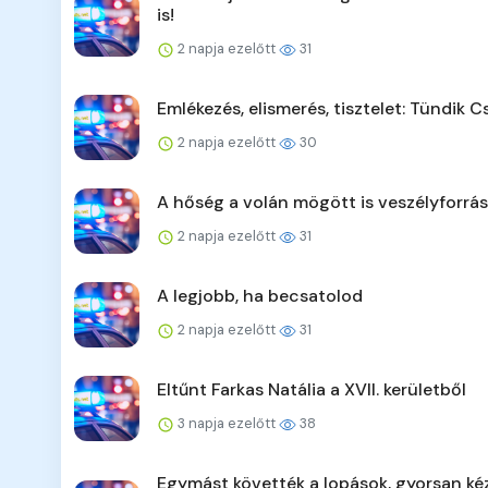
is!
2 napja ezelőtt
31
Emlékezés, elismerés, tisztelet: Tündik C
2 napja ezelőtt
30
A hőség a volán mögött is veszélyforrás
2 napja ezelőtt
31
A legjobb, ha becsatolod
2 napja ezelőtt
31
Eltűnt Farkas Natália a XVII. kerületből
3 napja ezelőtt
38
Egymást követték a lopások, gyorsan ké