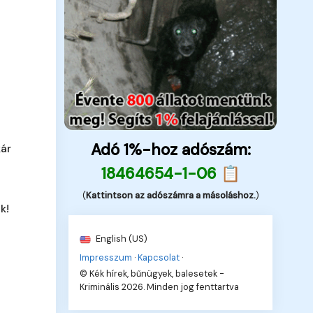
Adó 1%-hoz adószám:
kár
18464654-1-06 📋
(
Kattintson az adószámra a másoláshoz.
)
k!
English (US)
Impresszum
·
Kapcsolat
·
© Kék hírek, bűnügyek, balesetek -
Kriminális 2026. Minden jog fenttartva