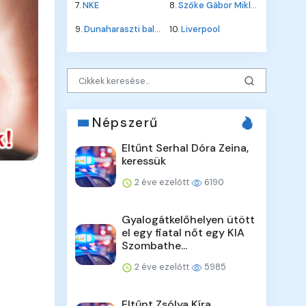
7.
NKE
8.
Szőke Gábor Miklós
9.
Dunaharaszti baleset
10.
Liverpool
Népszerű
Eltűnt Serhal Dóra Zeina,
keressük
2 éve ezelőtt
6190
Gyalogátkelőhelyen ütött
el egy fiatal nőt egy KIA
Szombathe...
2 éve ezelőtt
5985
Eltűnt Zsólya Kíra