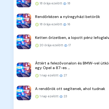
18 órája ezelőtt
18
Rendőrkézen a nyíregyházi betörők
18 órája ezelőtt
16
Ketten őrizetben, a lopott pénz lefoglal
20 órája ezelőtt
17
Áttért a felezővonalon és BMW-vel ütkö
egy Opel a 87-es ...
1 nap ezelőtt
27
A rendőrök ott segítenek, ahol tudnak
1 nap ezelőtt
23