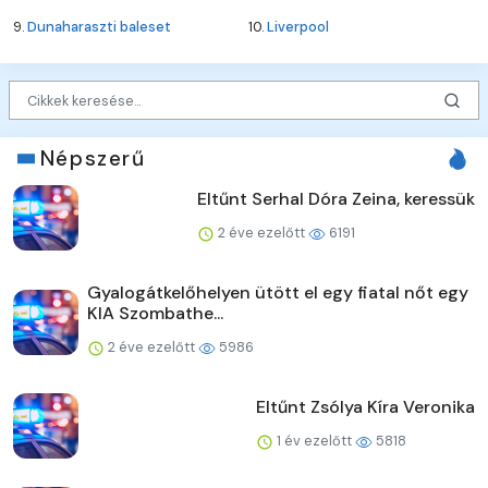
9.
Dunaharaszti baleset
10.
Liverpool
Népszerű
Eltűnt Serhal Dóra Zeina, keressük
2 éve ezelőtt
6191
Gyalogátkelőhelyen ütött el egy fiatal nőt egy
KIA Szombathe...
2 éve ezelőtt
5986
Eltűnt Zsólya Kíra Veronika
1 év ezelőtt
5818