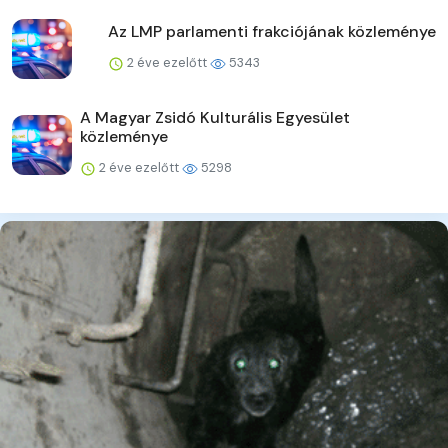
Az LMP parlamenti frakciójának közleménye
2 éve ezelőtt
5343
A Magyar Zsidó Kulturális Egyesület
közleménye
2 éve ezelőtt
5298