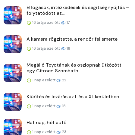
Elfogások, intézkedések és segítségnyújtás –
folytatódott az...
16 órája ezelőtt
17
A kamera rögzítette, a rendőr felismerte
16 órája ezelőtt
16
Megálló Toyotának és oszlopnak ütközött
egy Citroen Szombath...
1 nap ezelőtt
22
Kiürítés és lezárás az I. és a XI. kerületben
1 nap ezelőtt
15
Hat nap, hét autó
1 nap ezelőtt
23