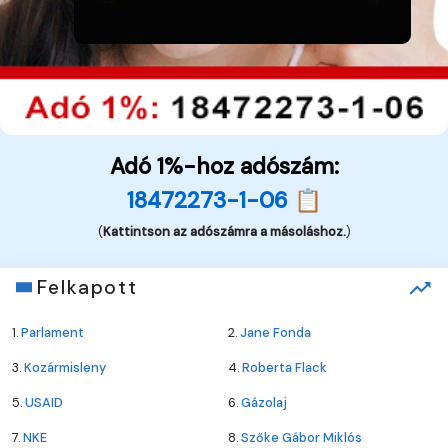
Adó 1%-hoz adószám:
18472273-1-06 📋
(
Kattintson az adószámra a másoláshoz.
)
Felkapott
1.
Parlament
2.
Jane Fonda
3.
Kozármisleny
4.
Roberta Flack
5.
USAID
6.
Gázolaj
7.
NKE
8.
Szőke Gábor Miklós