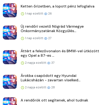
Ketten őrizetben, a lopott pénz lefoglalva
1 nap ezelőtt
26
Új rendőri vezető Nógrád Vármegye
Önkormányzatának Közgyűlés...
1 nap ezelőtt
27
Áttért a felezővonalon és BMW-vel ütközött
egy Opel a 87-es ...
2 napja ezelőtt
37
Árokba csapódott egy Hyundai
Lukácsházán - zavartan viselked...
2 napja ezelőtt
28
A rendőrök ott segítenek, ahol tudnak