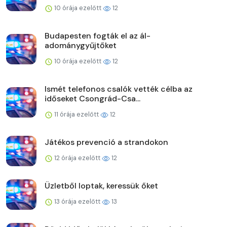
10 órája ezelőtt
12
Budapesten fogták el az ál-
adománygyűjtőket
10 órája ezelőtt
12
Ismét telefonos csalók vették célba az
időseket Csongrád-Csa...
11 órája ezelőtt
12
Játékos prevenció a strandokon
12 órája ezelőtt
12
Üzletből loptak, keressük őket
13 órája ezelőtt
13