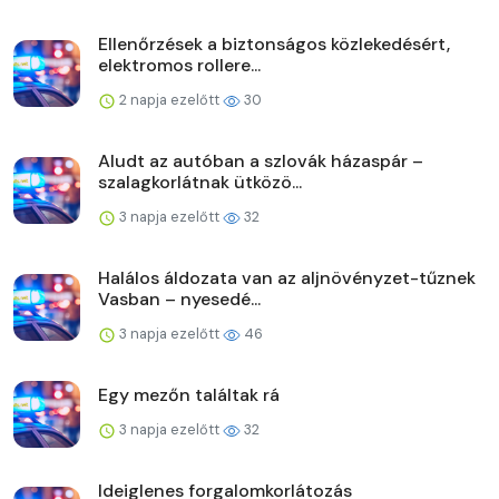
Ellenőrzések a biztonságos közlekedésért,
elektromos rollere...
2 napja ezelőtt
30
Aludt az autóban a szlovák házaspár –
szalagkorlátnak ütközö...
3 napja ezelőtt
32
Halálos áldozata van az aljnövényzet-tűznek
Vasban – nyesedé...
3 napja ezelőtt
46
Egy mezőn találtak rá
3 napja ezelőtt
32
Ideiglenes forgalomkorlátozás