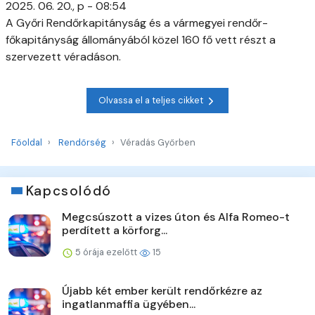
2025. 06. 20., p - 08:54
A Győri Rendőrkapitányság és a vármegyei rendőr-
főkapitányság állományából közel 160 fő vett részt a
szervezett véradáson.
Olvassa el a teljes cikket
Főoldal
Rendőrség
Véradás Győrben
Kapcsolódó
Megcsúszott a vizes úton és Alfa Romeo-t
perdített a körforg...
5 órája ezelőtt
15
Újabb két ember került rendőrkézre az
ingatlanmaffia ügyében...