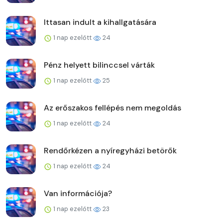
Ittasan indult a kihallgatására
1 nap ezelőtt
24
Pénz helyett bilinccsel várták
1 nap ezelőtt
25
Az erőszakos fellépés nem megoldás
1 nap ezelőtt
24
Rendőrkézen a nyíregyházi betörők
1 nap ezelőtt
24
Van információja?
1 nap ezelőtt
23