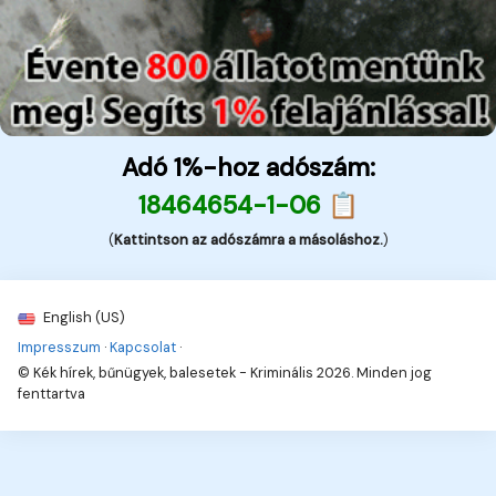
Adó 1%-hoz adószám:
18464654-1-06 📋
(
Kattintson az adószámra a másoláshoz.
)
English (US)
Impresszum
·
Kapcsolat
·
© Kék hírek, bűnügyek, balesetek - Kriminális 2026. Minden jog
fenttartva