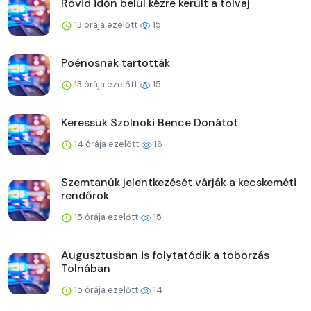
Rövid időn belül kézre került a tolvaj
13 órája ezelőtt
15
Poénosnak tartották
13 órája ezelőtt
15
Keressük Szolnoki Bence Donátot
14 órája ezelőtt
16
Szemtanúk jelentkezését várják a kecskeméti
rendőrök
15 órája ezelőtt
15
Augusztusban is folytatódik a toborzás
Tolnában
15 órája ezelőtt
14