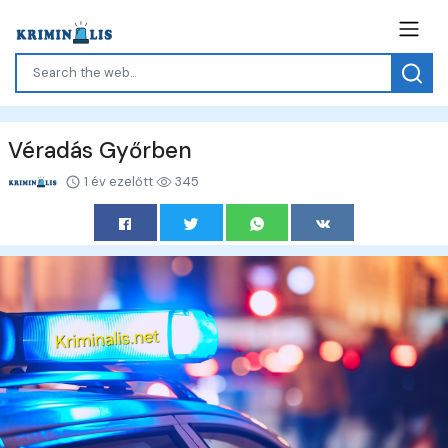
Véradás Győrben
1 év ezelőtt
345