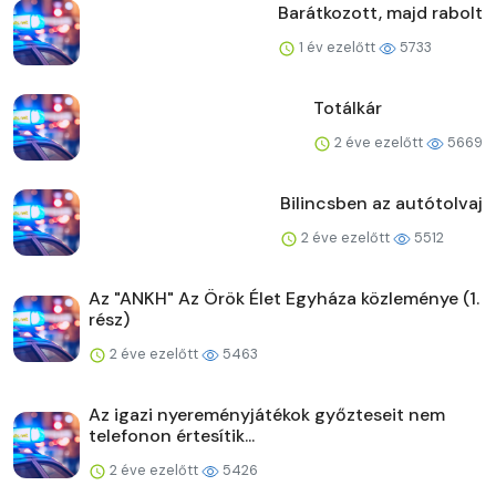
Barátkozott, majd rabolt
1 év ezelőtt
5733
Totálkár
2 éve ezelőtt
5669
Bilincsben az autótolvaj
2 éve ezelőtt
5512
Az "ANKH" Az Örök Élet Egyháza közleménye (1.
rész)
2 éve ezelőtt
5463
Az igazi nyereményjátékok győzteseit nem
telefonon értesítik...
2 éve ezelőtt
5426