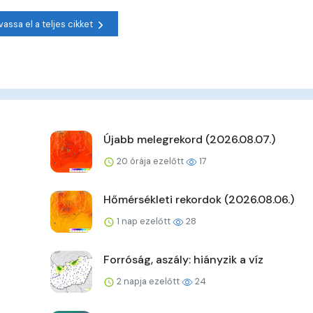
vassa el a teljes cikket
Újabb melegrekord (2026.08.07.)
20 órája ezelőtt
17
Hőmérsékleti rekordok (2026.08.06.)
1 nap ezelőtt
28
Forróság, aszály: hiányzik a víz
2 napja ezelőtt
24