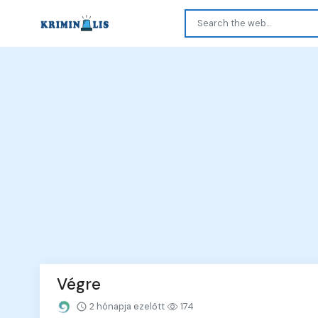
Végre
2 hónapja ezelőtt
174