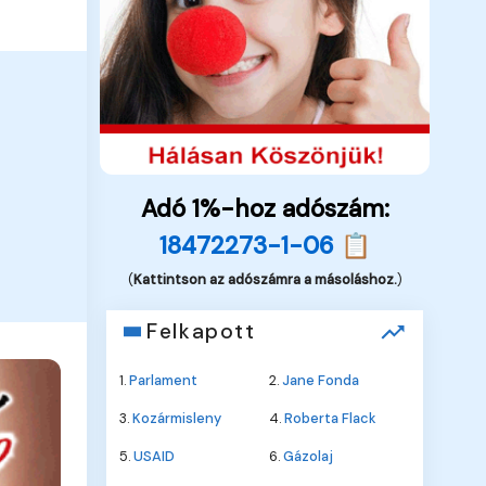
Adó 1%-hoz adószám:
18472273-1-06 📋
(
Kattintson az adószámra a másoláshoz.
)
Felkapott
1.
Parlament
2.
Jane Fonda
3.
Kozármisleny
4.
Roberta Flack
5.
USAID
6.
Gázolaj