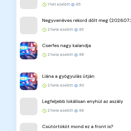
1 hét ezelőtt
65
Negyvenéves rekord dőlt meg (2026.07.
2 hete ezelőtt
65
Cserfes nagy kalandja
2 hete ezelőtt
88
Liána a gyógyulás útján
2 hete ezelőtt
80
Legfeljebb lokálisan enyhül az aszály
2 hete ezelőtt
66
Csütörtököt mond ez a front is?