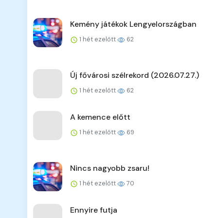
Kemény játékok Lengyelországban
1 hét ezelőtt
62
Új fővárosi szélrekord (2026.07.27.)
1 hét ezelőtt
62
A kemence előtt
1 hét ezelőtt
69
Nincs nagyobb zsaru!
1 hét ezelőtt
70
Ennyire futja