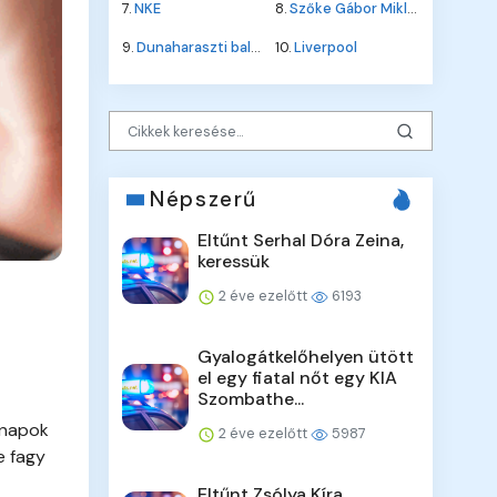
7.
NKE
8.
Szőke Gábor Miklós
9.
Dunaharaszti baleset
10.
Liverpool
Népszerű
Eltűnt Serhal Dóra Zeina,
keressük
2 éve ezelőtt
6193
Gyalogátkelőhelyen ütött
el egy fiatal nőt egy KIA
Szombathe...
 napok
2 éve ezelőtt
5987
e fagy
Eltűnt Zsólya Kíra