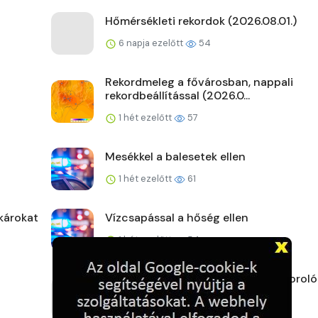
Hőmérsékleti rekordok (2026.08.01.)
6 napja ezelőtt
54
Rekordmeleg a fővárosban, nappali
rekordbeállítással (2026.0...
1 hét ezelőtt
57
Mesékkel a balesetek ellen
1 hét ezelőtt
61
károkat
Vízcsapással a hőség ellen
1 hét ezelőtt
54
2026. júliusi nemzetközi agrometeoroló
helyzetkép termés...
1 hét ezelőtt
64