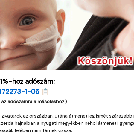
 1%-hoz adószám:
472273-1-06 📋
 az adószámra a másoláshoz.
)
 zivatarok az országban, utána átmenetileg ismét szárazabb
t szerda hajnalban a nyugati megyékben néhol átmeneti, gyeng
második felében nem térnek vissza.