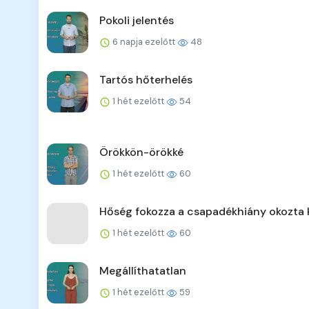
Pokoli jelentés
6 napja ezelőtt
48
Tartós hőterhelés
1 hét ezelőtt
54
Örökkön-örökké
1 hét ezelőtt
60
Hőség fokozza a csapadékhiány okozta 
1 hét ezelőtt
60
Megállíthatatlan
1 hét ezelőtt
59