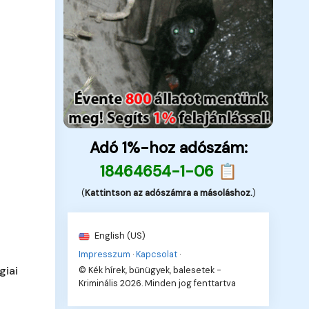
Adó 1%-hoz adószám:
18464654-1-06 📋
(
Kattintson az adószámra a másoláshoz.
)
English (US)
Impresszum
·
Kapcsolat
·
giai
© Kék hírek, bűnügyek, balesetek -
Kriminális 2026. Minden jog fenttartva