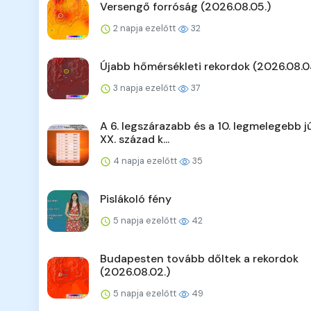
Versengő forróság (2026.08.05.)
2 napja ezelőtt
32
Újabb hőmérsékleti rekordok (2026.08.0
3 napja ezelőtt
37
A 6. legszárazabb és a 10. legmelegebb jú
XX. század k...
4 napja ezelőtt
35
Pislákoló fény
5 napja ezelőtt
42
Budapesten tovább dőltek a rekordok
(2026.08.02.)
5 napja ezelőtt
49