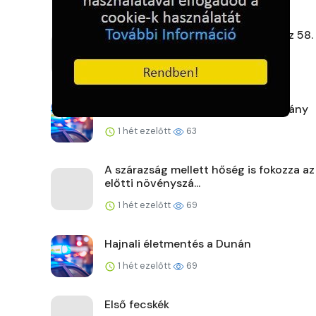
Gyenge szélben, hőségben rajtol az 58.
Kékszalag
1 hét ezelőtt
61
Zsaruk a körzetből: Borsodi tanulmány
1 hét ezelőtt
63
A szárazság mellett hőség is fokozza az
előtti növényszá...
1 hét ezelőtt
69
Hajnali életmentés a Dunán
1 hét ezelőtt
69
Első fecskék