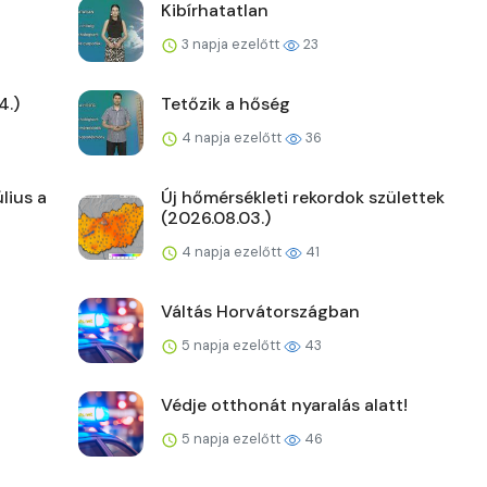
Kibírhatatlan
3 napja ezelőtt
23
4.)
Tetőzik a hőség
4 napja ezelőtt
36
lius a
Új hőmérsékleti rekordok születtek
(2026.08.03.)
4 napja ezelőtt
41
Váltás Horvátországban
5 napja ezelőtt
43
Védje otthonát nyaralás alatt!
5 napja ezelőtt
46