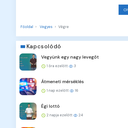
Ol
Főoldal
Vegyes
Végre
Kapcsolódó
Vegyünk egy nagy levegőt
1 óra ezelőtt
3
Átmeneti mérséklés
1 nap ezelőtt
16
Égi lottó
2 napja ezelőtt
24