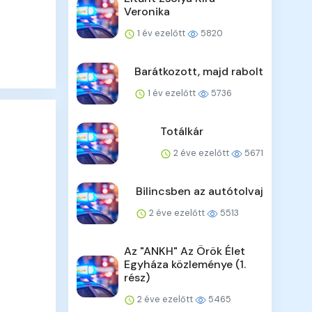
Veronika
1 év ezelőtt
5820
Barátkozott, majd rabolt
1 év ezelőtt
5736
Totálkár
2 éve ezelőtt
5671
Bilincsben az autótolvaj
2 éve ezelőtt
5513
Az "ANKH" Az Örök Élet
Egyháza közleménye (1.
rész)
2 éve ezelőtt
5465