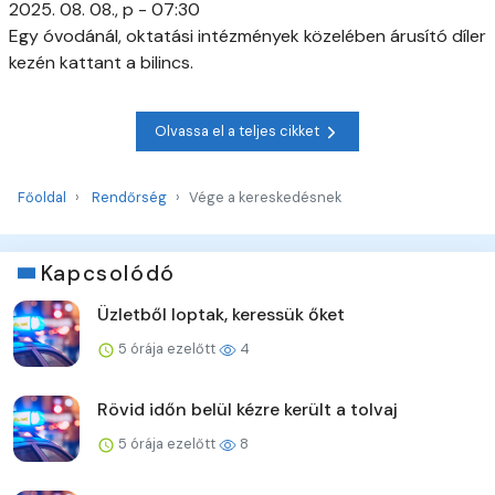
2025. 08. 08., p - 07:30
Egy óvodánál, oktatási intézmények közelében árusító díler
kezén kattant a bilincs.
Olvassa el a teljes cikket
Főoldal
Rendőrség
Vége a kereskedésnek
Kapcsolódó
Üzletből loptak, keressük őket
5 órája ezelőtt
4
Rövid időn belül kézre került a tolvaj
5 órája ezelőtt
8