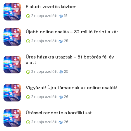
Elaludt vezetés közben
2 napja ezelőtt
19
Újabb online csalás – 32 millió forint a kár
2 napja ezelőtt
25
Üres házakra utaztak – öt betörés fél év
alatt
2 napja ezelőtt
25
Vigyázat! Újra támadnak az online csalók!
2 napja ezelőtt
26
Ütéssel rendezte a konfliktust
2 napja ezelőtt
26