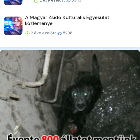
2 éve ezelőtt
5343
A Magyar Zsidó Kulturális Egyesület
közleménye
2 éve ezelőtt
5298