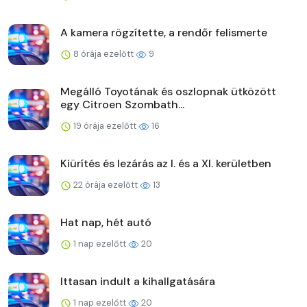
A kamera rögzítette, a rendőr felismerte
8 órája ezelőtt
9
Megálló Toyotának és oszlopnak ütközött
egy Citroen Szombath...
19 órája ezelőtt
16
Kiürítés és lezárás az I. és a XI. kerületben
22 órája ezelőtt
13
Hat nap, hét autó
1 nap ezelőtt
20
Ittasan indult a kihallgatására
1 nap ezelőtt
20