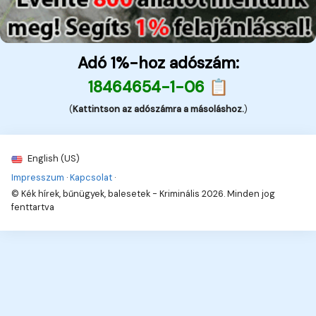
Adó 1%-hoz adószám:
18464654-1-06 📋
(
Kattintson az adószámra a másoláshoz.
)
English (US)
Impresszum
·
Kapcsolat
·
© Kék hírek, bűnügyek, balesetek - Kriminális 2026. Minden jog
fenttartva