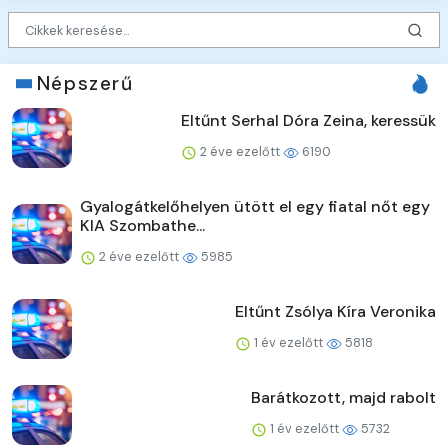
Népszerű
Eltűnt Serhal Dóra Zeina, keressük
2 éve ezelőtt
6190
Gyalogátkelőhelyen ütött el egy fiatal nőt egy
KIA Szombathe...
2 éve ezelőtt
5985
Eltűnt Zsólya Kíra Veronika
1 év ezelőtt
5818
Barátkozott, majd rabolt
1 év ezelőtt
5732