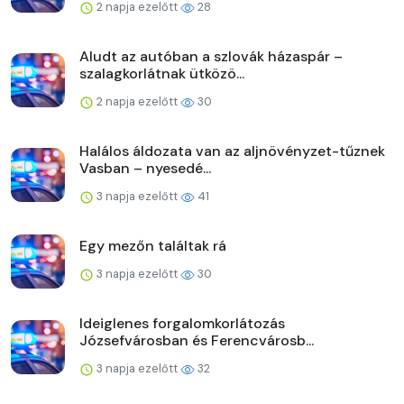
2 napja ezelőtt
28
Aludt az autóban a szlovák házaspár –
szalagkorlátnak ütközö...
2 napja ezelőtt
30
Halálos áldozata van az aljnövényzet-tűznek
Vasban – nyesedé...
3 napja ezelőtt
41
Egy mezőn találtak rá
3 napja ezelőtt
30
Ideiglenes forgalomkorlátozás
Józsefvárosban és Ferencvárosb...
3 napja ezelőtt
32