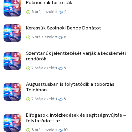
Poénosnak tartották
6 órája ezelőtt
4
Keressük Szolnoki Bence Donátot
6 órája ezelőtt
8
Szemtanúk jelentkezését várják a kecskeméti
rendőrök
7 órája ezelőtt
8
Augusztusban is folytatódik a toborzás
Tolnában
7 órája ezelőtt
8
Elfogások, intézkedések és segítségnyújtás –
folytatódott az...
8 órája ezelőtt
10