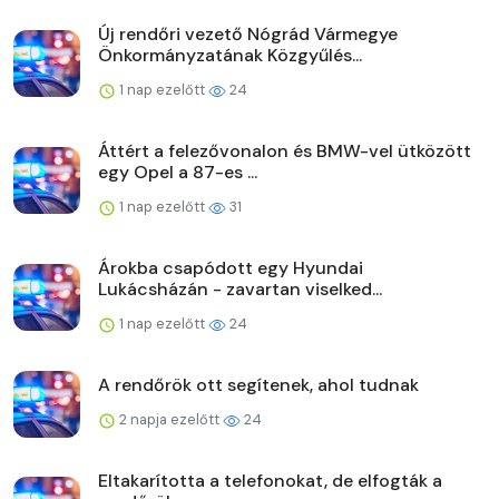
Új rendőri vezető Nógrád Vármegye
Önkormányzatának Közgyűlés...
1 nap ezelőtt
24
Áttért a felezővonalon és BMW-vel ütközött
egy Opel a 87-es ...
1 nap ezelőtt
31
Árokba csapódott egy Hyundai
Lukácsházán - zavartan viselked...
1 nap ezelőtt
24
A rendőrök ott segítenek, ahol tudnak
2 napja ezelőtt
24
Eltakarította a telefonokat, de elfogták a