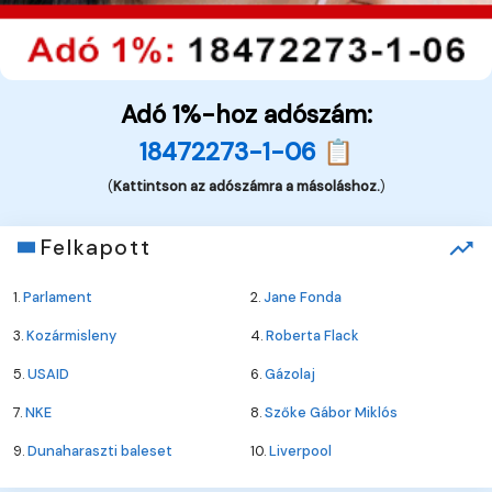
Adó 1%-hoz adószám:
18472273-1-06 📋
(
Kattintson az adószámra a másoláshoz.
)
Felkapott
1.
Parlament
2.
Jane Fonda
3.
Kozármisleny
4.
Roberta Flack
5.
USAID
6.
Gázolaj
7.
NKE
8.
Szőke Gábor Miklós
9.
Dunaharaszti baleset
10.
Liverpool