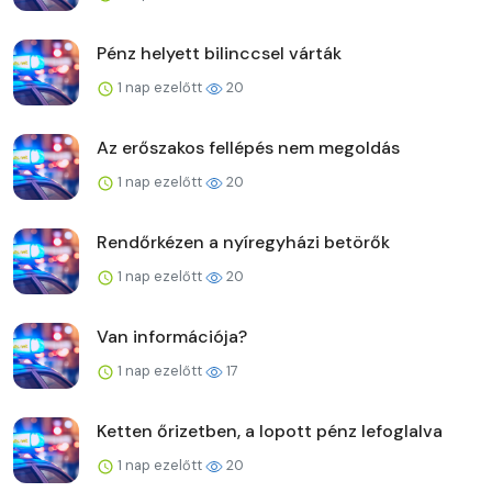
Pénz helyett bilinccsel várták
1 nap ezelőtt
20
Az erőszakos fellépés nem megoldás
1 nap ezelőtt
20
Rendőrkézen a nyíregyházi betörők
1 nap ezelőtt
20
Van információja?
1 nap ezelőtt
17
Ketten őrizetben, a lopott pénz lefoglalva
1 nap ezelőtt
20