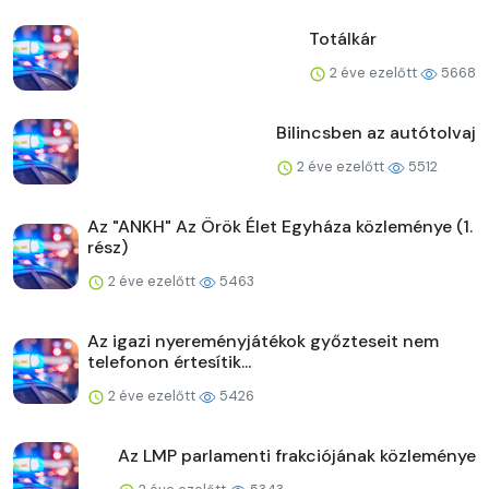
Totálkár
2 éve ezelőtt
5668
Bilincsben az autótolvaj
2 éve ezelőtt
5512
Az "ANKH" Az Örök Élet Egyháza közleménye (1.
rész)
2 éve ezelőtt
5463
Az igazi nyereményjátékok győzteseit nem
telefonon értesítik...
2 éve ezelőtt
5426
Az LMP parlamenti frakciójának közleménye