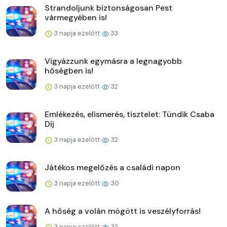
Strandoljunk biztonságosan Pest
vármegyében is!
3 napja ezelőtt
33
Vigyázzunk egymásra a legnagyobb
hőségben is!
3 napja ezelőtt
32
Emlékezés, elismerés, tisztelet: Tündik Csaba
Díj
3 napja ezelőtt
32
Játékos megelőzés a családi napon
3 napja ezelőtt
30
A hőség a volán mögött is veszélyforrás!
3 napja ezelőtt
32