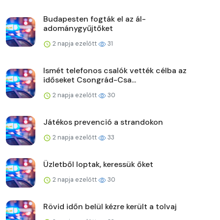
Budapesten fogták el az ál-
adománygyűjtőket
2 napja ezelőtt
31
Ismét telefonos csalók vették célba az
időseket Csongrád-Csa...
2 napja ezelőtt
30
Játékos prevenció a strandokon
2 napja ezelőtt
33
Üzletből loptak, keressük őket
2 napja ezelőtt
30
Rövid időn belül kézre került a tolvaj