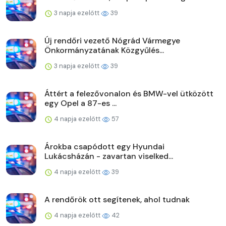
3 napja ezelőtt
39
Új rendőri vezető Nógrád Vármegye
Önkormányzatának Közgyűlés...
3 napja ezelőtt
39
Áttért a felezővonalon és BMW-vel ütközött
egy Opel a 87-es ...
4 napja ezelőtt
57
Árokba csapódott egy Hyundai
Lukácsházán - zavartan viselked...
4 napja ezelőtt
39
A rendőrök ott segítenek, ahol tudnak
4 napja ezelőtt
42