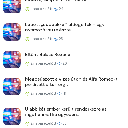
1 nap ezelőtt
24
Lopott „cuccokkal” üldögéltek – egy
nyomozó vette észre
1 nap ezelőtt
23
Eltűnt Balázs Roxána
2 napja ezelőtt
26
Megcsúszott a vizes úton és Alfa Romeo-t
perdített a körforg...
2 napja ezelőtt
41
Újabb két ember került rendőrkézre az
ingatlanmaffia ügyében...
2 napja ezelőtt
33