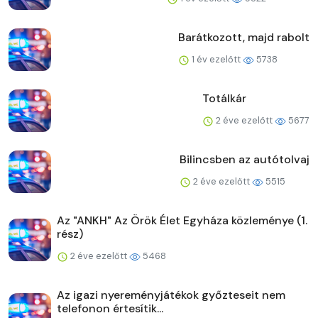
Barátkozott, majd rabolt
1 év ezelőtt
5738
Totálkár
2 éve ezelőtt
5677
Bilincsben az autótolvaj
2 éve ezelőtt
5515
Az "ANKH" Az Örök Élet Egyháza közleménye (1.
rész)
2 éve ezelőtt
5468
Az igazi nyereményjátékok győzteseit nem
telefonon értesítik...