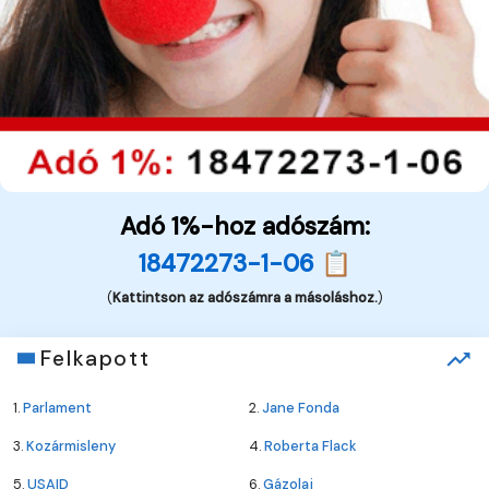
Adó 1%-hoz adószám:
18472273-1-06 📋
(
Kattintson az adószámra a másoláshoz.
)
Felkapott
1.
Parlament
2.
Jane Fonda
3.
Kozármisleny
4.
Roberta Flack
5.
USAID
6.
Gázolaj