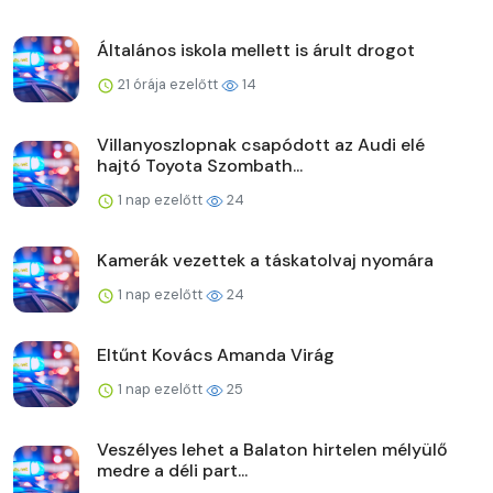
Általános iskola mellett is árult drogot
21 órája ezelőtt
14
Villanyoszlopnak csapódott az Audi elé
hajtó Toyota Szombath...
1 nap ezelőtt
24
Kamerák vezettek a táskatolvaj nyomára
1 nap ezelőtt
24
Eltűnt Kovács Amanda Virág
1 nap ezelőtt
25
Veszélyes lehet a Balaton hirtelen mélyülő
medre a déli part...