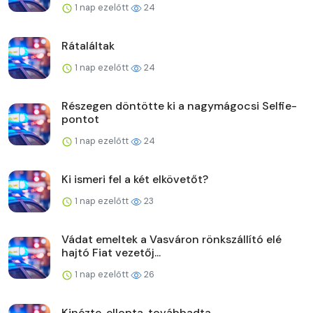
1 nap ezelőtt
24
Rátaláltak
1 nap ezelőtt
24
Részegen döntötte ki a nagymágocsi Selfie-
pontot
1 nap ezelőtt
24
Ki ismeri fel a két elkövetőt?
1 nap ezelőtt
23
Vádat emeltek a Vasváron rönkszállító elé
hajtó Fiat vezetőj...
1 nap ezelőtt
26
Kinézte, ellopta, továbbadta