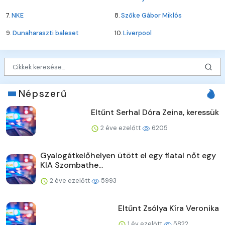
7.
NKE
8.
Szőke Gábor Miklós
9.
Dunaharaszti baleset
10.
Liverpool
Népszerű
Eltűnt Serhal Dóra Zeina, keressük
2 éve ezelőtt
6205
Gyalogátkelőhelyen ütött el egy fiatal nőt egy
KIA Szombathe...
2 éve ezelőtt
5993
Eltűnt Zsólya Kíra Veronika
1 év ezelőtt
5822