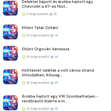
Defektet kapott és árokba hajtott egy
Chevrolet a 87-es főút...
11 órája ezelőtt
15
Eltűnt Tatár Zoltán!
13 órája ezelőtt
14
Eltűnt Orgován Vanessza
16 órája ezelőtt
14
Holttestet találtak a volt városi strand
öltözőjében, Kőszeg...
18 órája ezelőtt
15
Árokba hajtott egy VW Szombathelyen -
rendőrautó kísérte a m...
19 órája ezelőtt
16