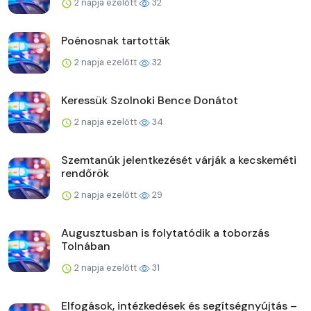
2 napja ezelőtt
32
Poénosnak tartották
2 napja ezelőtt
32
Keressük Szolnoki Bence Donátot
2 napja ezelőtt
34
Szemtanúk jelentkezését várják a kecskeméti
rendőrök
2 napja ezelőtt
29
Augusztusban is folytatódik a toborzás
Tolnában
2 napja ezelőtt
31
Elfogások, intézkedések és segítségnyújtás –