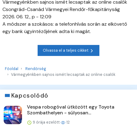
Vármegyénkben sajnos ismét lecsaptak az online csalók
Csongrád-Csanád Vármegyei Rendőr-főkapitányság
2026. 06. 12., p - 12:09
A módszer a szokásos: a telefonhívás során az elkövető
egy bank ügyintézőjének adta ki magát.
Olvassa el a teljes cikket
Főoldal
Rendőrség
Vármegyénkben sajnos ismét lecsaptak az online csalók
Kapcsolódó
Vespa robogóval ütközött egy Toyota
Szombathelyen - súlyosan...
9 órája ezelőtt
12