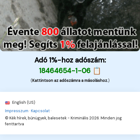
Adó 1%-hoz adószám:
18464654-1-06 📋
(
Kattintson az adószámra a másoláshoz.
)
English (US)
Impresszum
·
Kapcsolat
·
© Kék hírek, bűnügyek, balesetek - Kriminális 2026. Minden jog
fenttartva