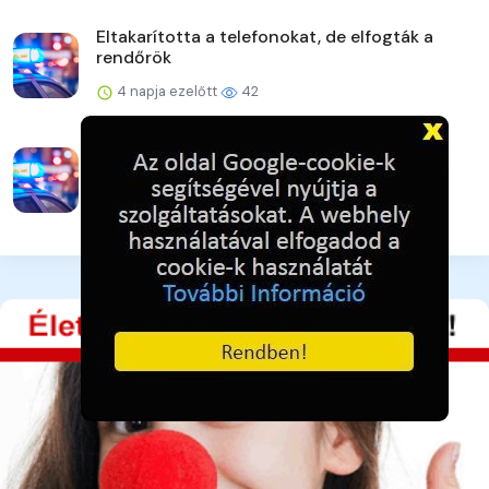
Eltakarította a telefonokat, de elfogták a
rendőrök
4 napja ezelőtt
42
Veszprém vármegye augusztusi
rendezvényei
4 napja ezelőtt
43