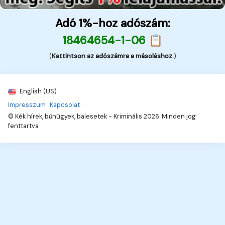
Adó 1%-hoz adószám:
18464654-1-06 📋
(
Kattintson az adószámra a másoláshoz.
)
English (US)
Impresszum
·
Kapcsolat
·
© Kék hírek, bűnügyek, balesetek - Kriminális 2026. Minden jog
fenttartva