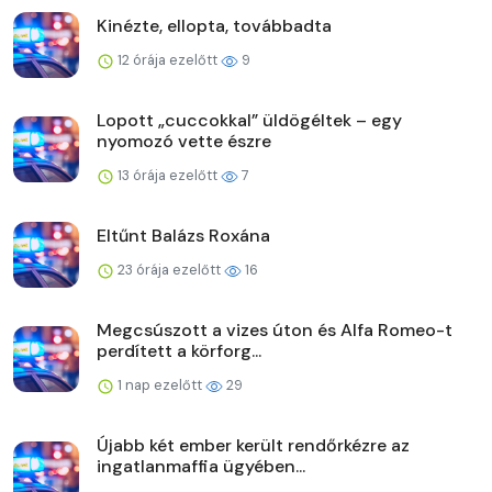
Kinézte, ellopta, továbbadta
12 órája ezelőtt
9
Lopott „cuccokkal” üldögéltek – egy
nyomozó vette észre
13 órája ezelőtt
7
Eltűnt Balázs Roxána
23 órája ezelőtt
16
Megcsúszott a vizes úton és Alfa Romeo-t
perdített a körforg...
1 nap ezelőtt
29
Újabb két ember került rendőrkézre az
ingatlanmaffia ügyében...