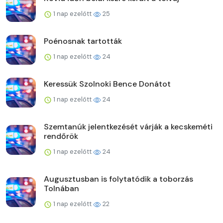
1 nap ezelőtt
25
Poénosnak tartották
1 nap ezelőtt
24
Keressük Szolnoki Bence Donátot
1 nap ezelőtt
24
Szemtanúk jelentkezését várják a kecskeméti
rendőrök
1 nap ezelőtt
24
Augusztusban is folytatódik a toborzás
Tolnában
1 nap ezelőtt
22