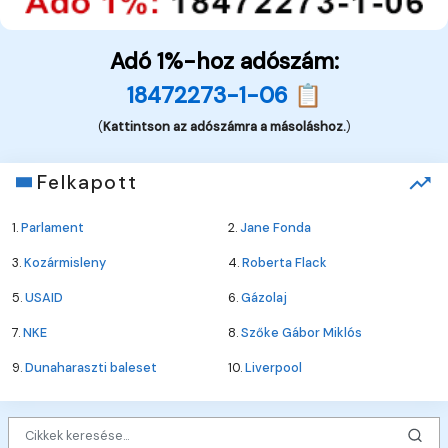
Adó 1%-hoz adószám:
18472273-1-06 📋
(
Kattintson az adószámra a másoláshoz.
)
Felkapott
1.
Parlament
2.
Jane Fonda
3.
Kozármisleny
4.
Roberta Flack
5.
USAID
6.
Gázolaj
7.
NKE
8.
Szőke Gábor Miklós
9.
Dunaharaszti baleset
10.
Liverpool