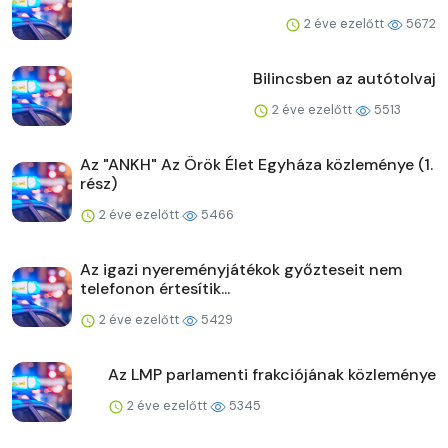
2 éve ezelőtt
5672
Bilincsben az autótolvaj
2 éve ezelőtt
5513
Az "ANKH" Az Örök Élet Egyháza közleménye (1.
rész)
2 éve ezelőtt
5466
Az igazi nyereményjátékok győzteseit nem
telefonon értesítik...
2 éve ezelőtt
5429
Az LMP parlamenti frakciójának közleménye
2 éve ezelőtt
5345