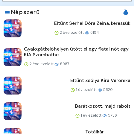
Népszerű
Eltűnt Serhal Dóra Zeina, keressük
2 éve ezelőtt
6194
Gyalogátkelőhelyen ütött el egy fiatal nőt egy
KIA Szombathe...
2 éve ezelőtt
5987
Eltűnt Zsólya Kíra Veronika
1 év ezelőtt
5820
Barátkozott, majd rabolt
1 év ezelőtt
5736
Totálkár