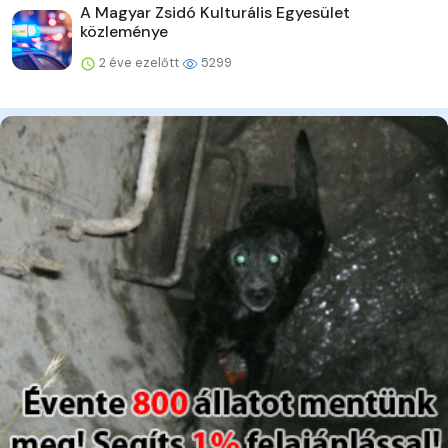
A Magyar Zsidó Kulturális Egyesület
közleménye
2 éve ezelőtt
5299