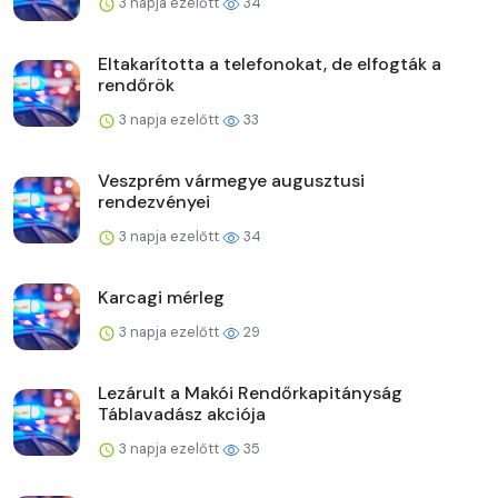
3 napja ezelőtt
34
Eltakarította a telefonokat, de elfogták a
rendőrök
3 napja ezelőtt
33
Veszprém vármegye augusztusi
rendezvényei
3 napja ezelőtt
34
Karcagi mérleg
3 napja ezelőtt
29
Lezárult a Makói Rendőrkapitányság
Táblavadász akciója
3 napja ezelőtt
35