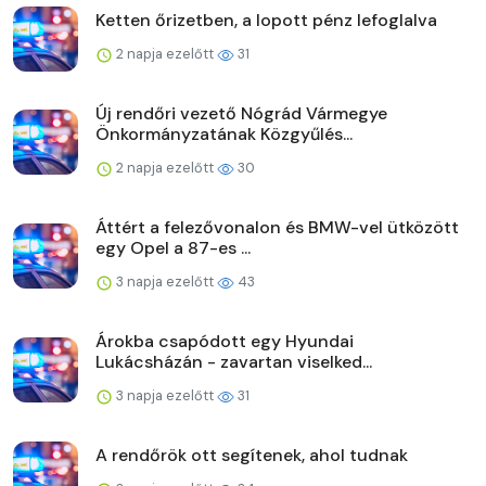
Ketten őrizetben, a lopott pénz lefoglalva
2 napja ezelőtt
31
Új rendőri vezető Nógrád Vármegye
Önkormányzatának Közgyűlés...
2 napja ezelőtt
30
Áttért a felezővonalon és BMW-vel ütközött
egy Opel a 87-es ...
3 napja ezelőtt
43
Árokba csapódott egy Hyundai
Lukácsházán - zavartan viselked...
3 napja ezelőtt
31
A rendőrök ott segítenek, ahol tudnak