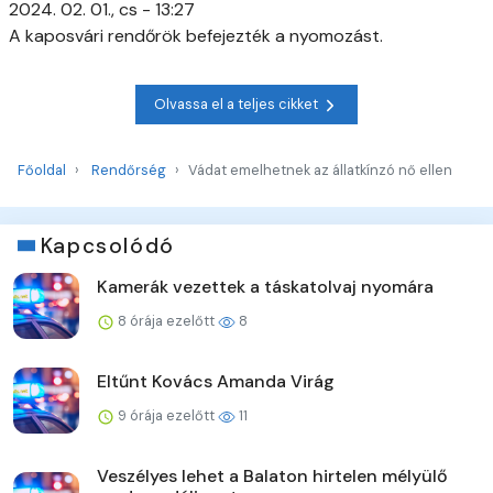
2024. 02. 01., cs - 13:27
A kaposvári rendőrök befejezték a nyomozást.
Olvassa el a teljes cikket
Főoldal
Rendőrség
Vádat emelhetnek az állatkínzó nő ellen
Kapcsolódó
Kamerák vezettek a táskatolvaj nyomára
8 órája ezelőtt
8
Eltűnt Kovács Amanda Virág
9 órája ezelőtt
11
Veszélyes lehet a Balaton hirtelen mélyülő