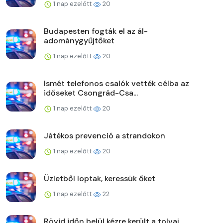
1 nap ezelőtt
20
Budapesten fogták el az ál-
adománygyűjtőket
1 nap ezelőtt
20
Ismét telefonos csalók vették célba az
időseket Csongrád-Csa...
1 nap ezelőtt
20
Játékos prevenció a strandokon
1 nap ezelőtt
20
Üzletből loptak, keressük őket
1 nap ezelőtt
22
Rövid időn belül kézre került a tolvaj