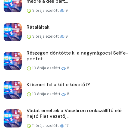
medre a déli part...
9 órája ezelőtt
9
Rátaláltak
9 órája ezelőtt
9
Részegen döntötte ki a nagymágocsi Selfie-
pontot
10 órája ezelőtt
8
Ki ismeri fel a két elkövetőt?
10 órája ezelőtt
8
Vádat emeltek a Vasváron rönkszállító elé
hajtó Fiat vezetőj...
11 órája ezelőtt
17