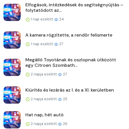
Elfogások, intézkedések és segítségnyújtás –
folytatódott az...
1 nap ezelőtt
24
A kamera rögzítette, a rendőr felismerte
1 nap ezelőtt
27
Megálló Toyotának és oszlopnak ütközött
egy Citroen Szombath...
2 napja ezelőtt
27
Kiürítés és lezárás az I. és a XI. kerületben
2 napja ezelőtt
25
Hat nap, hét autó
2 napja ezelőtt
26