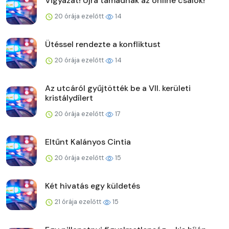
Vigyázat! Újra támadnak az online csalók!
20 órája ezelőtt
14
Ütéssel rendezte a konfliktust
20 órája ezelőtt
14
Az utcáról gyűjtötték be a VII. kerületi
kristálydílert
20 órája ezelőtt
17
Eltűnt Kalányos Cintia
20 órája ezelőtt
15
Két hivatás egy küldetés
21 órája ezelőtt
15