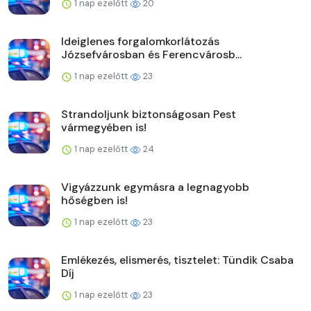
1 nap ezelőtt
20
Ideiglenes forgalomkorlátozás
Józsefvárosban és Ferencvárosb...
1 nap ezelőtt
23
Strandoljunk biztonságosan Pest
vármegyében is!
1 nap ezelőtt
24
Vigyázzunk egymásra a legnagyobb
hőségben is!
1 nap ezelőtt
23
Emlékezés, elismerés, tisztelet: Tündik Csaba
Díj
1 nap ezelőtt
23