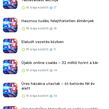
16 órája ezelőtt
17
Hasznos tudás, felejthetetlen élmények
18 órája ezelőtt
16
Elaludt vezetés közben
18 órája ezelőtt
11
Újabb online csalás – 32 millió forint a kár
19 órája ezelőtt
14
Üres házakra utaztak – öt betörés fél év
alatt
19 órája ezelőtt
14