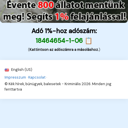
Adó 1%-hoz adószám:
18464654-1-06 📋
(
Kattintson az adószámra a másoláshoz.
)
English (US)
Impresszum
·
Kapcsolat
·
© Kék hírek, bűnügyek, balesetek - Kriminális 2026. Minden jog
fenttartva