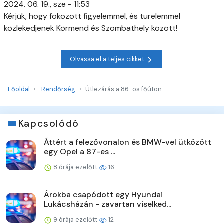
2024. 06. 19., sze - 11:53
Kérjük, hogy fokozott figyelemmel, és türelemmel
közlekedjenek Körmend és Szombathely között!
Olvassa el a teljes cikket
Főoldal
Rendőrség
Útlezárás a 86-os főúton
Kapcsolódó
Áttért a felezővonalon és BMW-vel ütközött
egy Opel a 87-es ...
8 órája ezelőtt
16
Árokba csapódott egy Hyundai
Lukácsházán - zavartan viselked...
9 órája ezelőtt
12