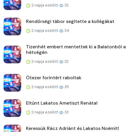
2 napja ezelőtt
32
Rendőrségi tábor segítette a kollégákat
2 napja ezelőtt
34
Tizenhét embert mentettek ki a Balatonból a
hétvégén
2 napja ezelőtt
32
Ötezer forintért raboltak
2 napja ezelőtt
35
Eltűnt Lakatos Ametiszt Renáta!
2 napja ezelőtt
33
Keressük Rácz Adriánt és Lakatos Noémit!