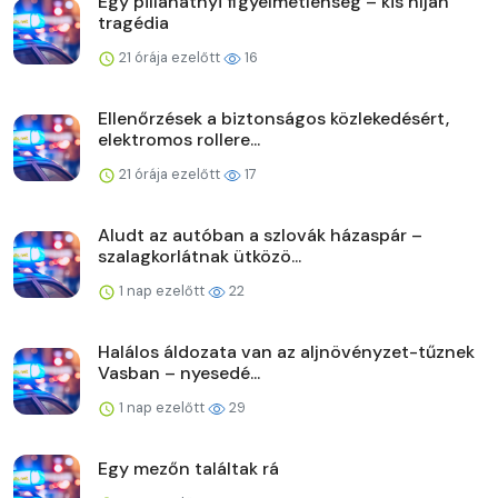
Egy pillanatnyi figyelmetlenség – kis híján
tragédia
21 órája ezelőtt
16
Ellenőrzések a biztonságos közlekedésért,
elektromos rollere...
21 órája ezelőtt
17
Aludt az autóban a szlovák házaspár –
szalagkorlátnak ütközö...
1 nap ezelőtt
22
Halálos áldozata van az aljnövényzet-tűznek
Vasban – nyesedé...
1 nap ezelőtt
29
Egy mezőn találtak rá