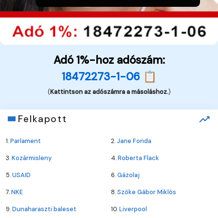
Adó 1%-hoz adószám:
18472273-1-06 📋
(
Kattintson az adószámra a másoláshoz.
)
Felkapott
1.
Parlament
2.
Jane Fonda
3.
Kozármisleny
4.
Roberta Flack
5.
USAID
6.
Gázolaj
7.
NKE
8.
Szőke Gábor Miklós
9.
Dunaharaszti baleset
10.
Liverpool