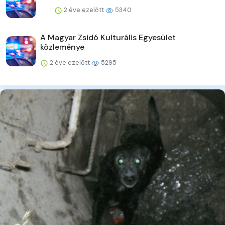
2 éve ezelőtt
5340
A Magyar Zsidó Kulturális Egyesület
közleménye
2 éve ezelőtt
5295