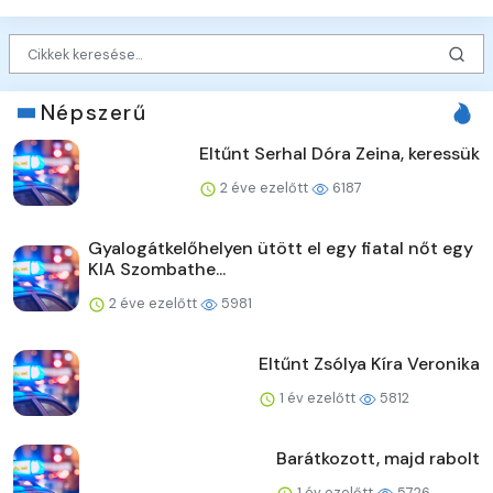
Népszerű
Eltűnt Serhal Dóra Zeina, keressük
2 éve ezelőtt
6187
Gyalogátkelőhelyen ütött el egy fiatal nőt egy
KIA Szombathe...
2 éve ezelőtt
5981
Eltűnt Zsólya Kíra Veronika
1 év ezelőtt
5812
Barátkozott, majd rabolt
1 év ezelőtt
5726