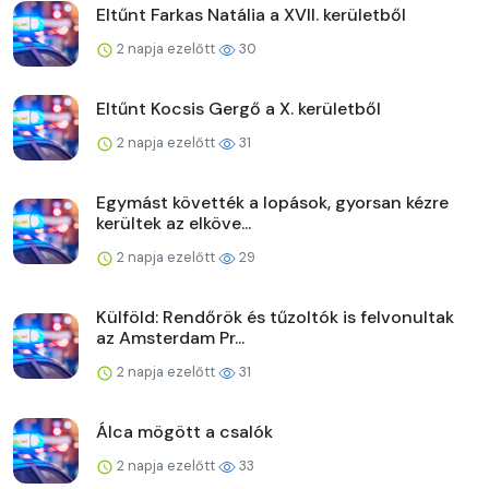
Eltűnt Farkas Natália a XVII. kerületből
2 napja ezelőtt
30
Eltűnt Kocsis Gergő a X. kerületből
2 napja ezelőtt
31
Egymást követték a lopások, gyorsan kézre
kerültek az elköve...
2 napja ezelőtt
29
Külföld: Rendőrök és tűzoltók is felvonultak
az Amsterdam Pr...
2 napja ezelőtt
31
Álca mögött a csalók
2 napja ezelőtt
33