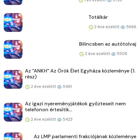
Totálkár
2 éve ezelőtt
5666
Bilincsben az autótolvaj
2 éve ezelőtt
5508
Az "ANKH" Az Örök Élet Egyháza közleménye (1.
rész)
2 éve ezelőtt
5461
Az igazi nyereményjátékok győzteseit nem
telefonon értesítik...
2 éve ezelőtt
5423
Az LMP parlamenti frakciójának közleménye