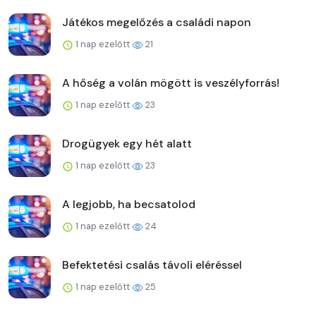
Játékos megelőzés a családi napon
1 nap ezelőtt
21
A hőség a volán mögött is veszélyforrás!
1 nap ezelőtt
23
Drogügyek egy hét alatt
1 nap ezelőtt
23
A legjobb, ha becsatolod
1 nap ezelőtt
24
Befektetési csalás távoli eléréssel
1 nap ezelőtt
25