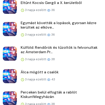
Eltűnt Kocsis Gergő a X. kerületből
3 napja ezelőtt
36
Egymást követték a lopások, gyorsan kézre
kerültek az elköve...
3 napja ezelőtt
36
Külföld: Rendőrök és tűzoltók is felvonultak
az Amsterdam Pr...
3 napja ezelőtt
38
Álca mögött a csalók
3 napja ezelőtt
43
Perceken belül elfogták a rablót
Kiskunfélegyházán
3 napja ezelőtt
38