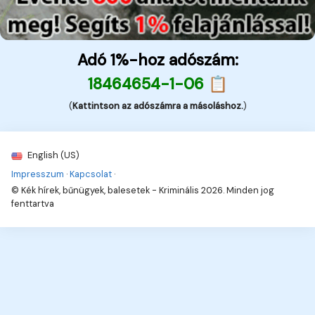
Adó 1%-hoz adószám:
18464654-1-06 📋
(
Kattintson az adószámra a másoláshoz.
)
English (US)
Impresszum
·
Kapcsolat
·
© Kék hírek, bűnügyek, balesetek - Kriminális 2026. Minden jog
fenttartva