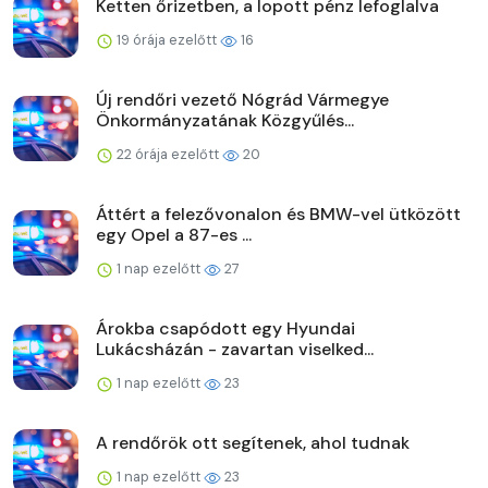
Ketten őrizetben, a lopott pénz lefoglalva
19 órája ezelőtt
16
Új rendőri vezető Nógrád Vármegye
Önkormányzatának Közgyűlés...
22 órája ezelőtt
20
Áttért a felezővonalon és BMW-vel ütközött
egy Opel a 87-es ...
1 nap ezelőtt
27
Árokba csapódott egy Hyundai
Lukácsházán - zavartan viselked...
1 nap ezelőtt
23
A rendőrök ott segítenek, ahol tudnak
1 nap ezelőtt
23