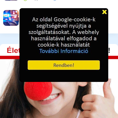
A lakat nem állta útját
3 napja ezelőtt
41