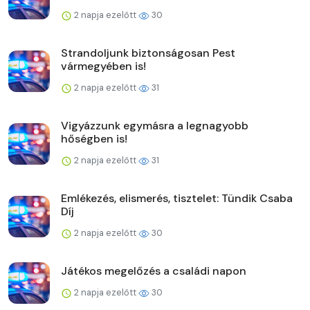
2 napja ezelőtt
30
Strandoljunk biztonságosan Pest
vármegyében is!
2 napja ezelőtt
31
Vigyázzunk egymásra a legnagyobb
hőségben is!
2 napja ezelőtt
31
Emlékezés, elismerés, tisztelet: Tündik Csaba
Díj
2 napja ezelőtt
30
Játékos megelőzés a családi napon
2 napja ezelőtt
30