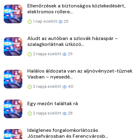
Ellenőrzések a biztonságos közlekedésért,
elektromos rollere...
1 nap ezelőtt
25
Aludt az autóban a szlovák házaspár –
szalagkorlátnak ütközö...
2 napja ezelőtt
29
Halálos áldozata van az aljnövényzet-tűznek
Vasban – nyesedé...
2 napja ezelőtt
40
Egy mezőn találtak rá
2 napja ezelőtt
28
Ideiglenes forgalomkorlátozás
Józsefvárosban és Ferencvárosb...