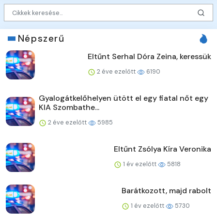
Népszerű
Eltűnt Serhal Dóra Zeina, keressük
2 éve ezelőtt
6190
Gyalogátkelőhelyen ütött el egy fiatal nőt egy
KIA Szombathe...
2 éve ezelőtt
5985
Eltűnt Zsólya Kíra Veronika
1 év ezelőtt
5818
Barátkozott, majd rabolt
1 év ezelőtt
5730