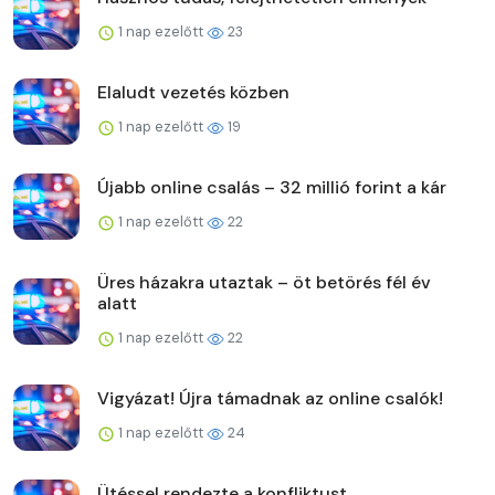
1 nap ezelőtt
23
Elaludt vezetés közben
1 nap ezelőtt
19
Újabb online csalás – 32 millió forint a kár
1 nap ezelőtt
22
Üres házakra utaztak – öt betörés fél év
alatt
1 nap ezelőtt
22
Vigyázat! Újra támadnak az online csalók!
1 nap ezelőtt
24
Ütéssel rendezte a konfliktust