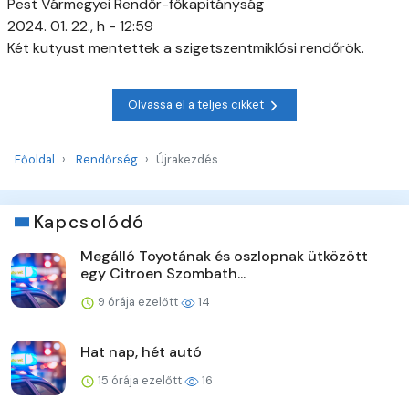
Pest Vármegyei Rendőr-főkapitányság
2024. 01. 22., h - 12:59
Két kutyust mentettek a szigetszentmiklósi rendőrök.
Olvassa el a teljes cikket
Főoldal
Rendőrség
Újrakezdés
Kapcsolódó
Megálló Toyotának és oszlopnak ütközött
egy Citroen Szombath...
9 órája ezelőtt
14
Hat nap, hét autó
15 órája ezelőtt
16