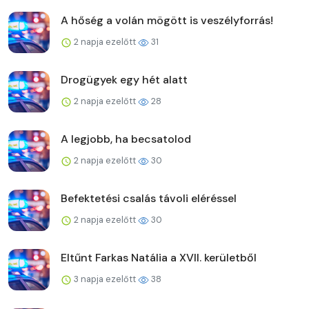
A hőség a volán mögött is veszélyforrás!
2 napja ezelőtt
31
Drogügyek egy hét alatt
2 napja ezelőtt
28
A legjobb, ha becsatolod
2 napja ezelőtt
30
Befektetési csalás távoli eléréssel
2 napja ezelőtt
30
Eltűnt Farkas Natália a XVII. kerületből
3 napja ezelőtt
38