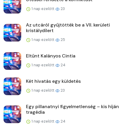
1 nap ezelőtt
23
Az utcáról gyűjtötték be a VII. kerületi
kristálydílert
1 nap ezelőtt
25
Eltűnt Kalányos Cintia
1 nap ezelőtt
24
Két hivatás egy küldetés
1 nap ezelőtt
23
Egy pillanatnyi figyelmetlenség – kis híján
tragédia
1 nap ezelőtt
24