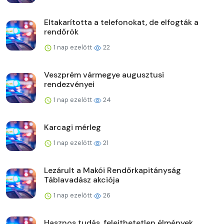
Eltakarította a telefonokat, de elfogták a
rendőrök
1 nap ezelőtt
22
Veszprém vármegye augusztusi
rendezvényei
1 nap ezelőtt
24
Karcagi mérleg
1 nap ezelőtt
21
Lezárult a Makói Rendőrkapitányság
Táblavadász akciója
1 nap ezelőtt
26
Hasznos tudás, felejthetetlen élmények