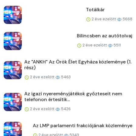
Totálkár
2 éve ezelőtt
5668
Bilincsben az autótolvaj
2 éve ezelőtt
5511
Az "ANKH" Az Örök Élet Egyháza közleménye (1.
rész)
2 éve ezelőtt
5463
Az igazi nyereményjátékok győzteseit nem
telefonon értesítik...
2 éve ezelőtt
5426
Az LMP parlamenti frakciójának közleménye
2 éve ezelőtt
5343