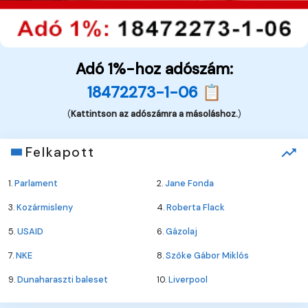
Adó 1%-hoz adószám:
18472273-1-06 📋
(
Kattintson az adószámra a másoláshoz.
)
Felkapott
1.
Parlament
2.
Jane Fonda
3.
Kozármisleny
4.
Roberta Flack
5.
USAID
6.
Gázolaj
7.
NKE
8.
Szőke Gábor Miklós
9.
Dunaharaszti baleset
10.
Liverpool