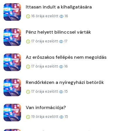
Ittasan indult a kihallgatására
16 órája ezelőtt
16
Pénz helyett bilinccsel várták
17 órája ezelőtt
17
Az erőszakos fellépés nem megoldás
17 órája ezelőtt
16
Rendőrkézen a nyíregyházi betörők
17 órája ezelőtt
15
Van információja?
19 órája ezelőtt
15