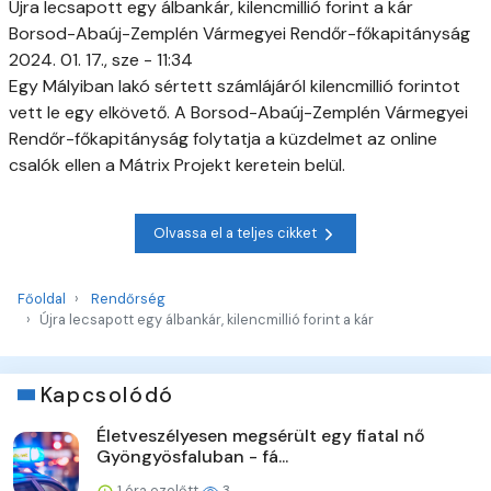
Újra lecsapott egy álbankár, kilencmillió forint a kár
Borsod-Abaúj-Zemplén Vármegyei Rendőr-főkapitányság
2024. 01. 17., sze - 11:34
Egy Mályiban lakó sértett számlájáról kilencmillió forintot
vett le egy elkövető. A Borsod-Abaúj-Zemplén Vármegyei
Rendőr-főkapitányság folytatja a küzdelmet az online
csalók ellen a Mátrix Projekt keretein belül.
Olvassa el a teljes cikket
Főoldal
Rendőrség
Újra lecsapott egy álbankár, kilencmillió forint a kár
Kapcsolódó
Életveszélyesen megsérült egy fiatal nő
Gyöngyösfaluban - fá...
1 óra ezelőtt
3