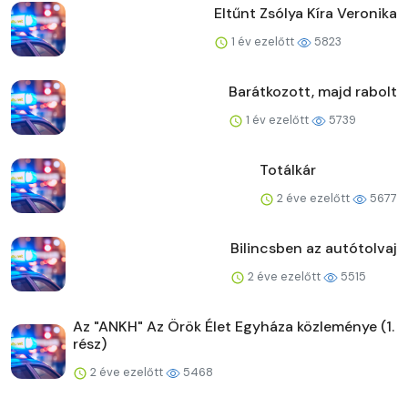
Eltűnt Zsólya Kíra Veronika
1 év ezelőtt
5823
Barátkozott, majd rabolt
1 év ezelőtt
5739
Totálkár
2 éve ezelőtt
5677
Bilincsben az autótolvaj
2 éve ezelőtt
5515
Az "ANKH" Az Örök Élet Egyháza közleménye (1.
rész)
2 éve ezelőtt
5468