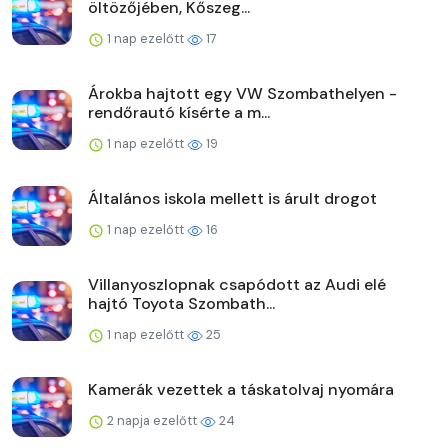
öltözőjében, Kőszeg...
1 nap ezelőtt
17
Árokba hajtott egy VW Szombathelyen -
rendőrautó kísérte a m...
1 nap ezelőtt
19
Általános iskola mellett is árult drogot
1 nap ezelőtt
16
Villanyoszlopnak csapódott az Audi elé
hajtó Toyota Szombath...
1 nap ezelőtt
25
Kamerák vezettek a táskatolvaj nyomára
2 napja ezelőtt
24