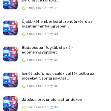
perdített a körforg...
2 napja ezelőtt
45
Újabb két ember került rendőrkézre az
ingatlanmaffia ügyében...
3 napja ezelőtt
34
Budapesten fogták el az ál-
adománygyűjtőket
3 napja ezelőtt
32
Ismét telefonos csalók vették célba az
időseket Csongrád-Csa...
3 napja ezelőtt
31
Játékos prevenció a strandokon
3 napja ezelőtt
33