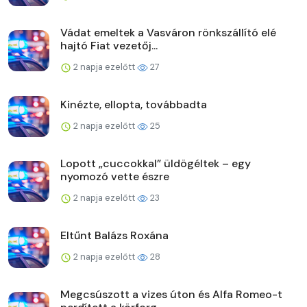
Vádat emeltek a Vasváron rönkszállító elé
hajtó Fiat vezetőj...
2 napja ezelőtt
27
Kinézte, ellopta, továbbadta
2 napja ezelőtt
25
Lopott „cuccokkal” üldögéltek – egy
nyomozó vette észre
2 napja ezelőtt
23
Eltűnt Balázs Roxána
2 napja ezelőtt
28
Megcsúszott a vizes úton és Alfa Romeo-t