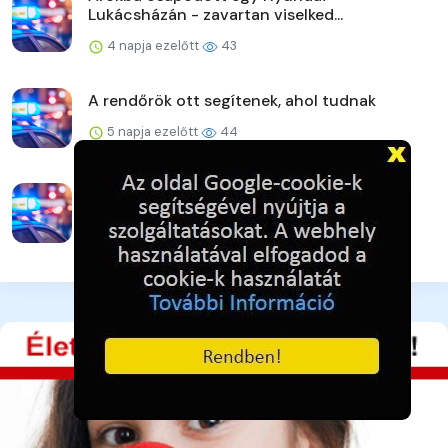
Lukácsházán - zavartan viselked...
4 napja ezelőtt
43
A rendőrök ott segítenek, ahol tudnak
5 napja ezelőtt
44
Eltakarította a telefonokat, de elfogták a
rendőrök
5 napja ezelőtt
44