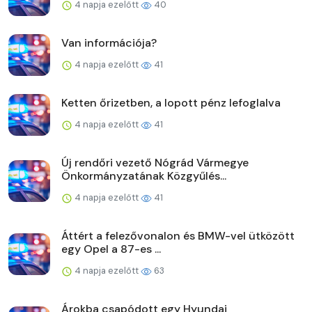
4 napja ezelőtt
40
Van információja?
4 napja ezelőtt
41
Ketten őrizetben, a lopott pénz lefoglalva
4 napja ezelőtt
41
Új rendőri vezető Nógrád Vármegye
Önkormányzatának Közgyűlés...
4 napja ezelőtt
41
Áttért a felezővonalon és BMW-vel ütközött
egy Opel a 87-es ...
4 napja ezelőtt
63
Árokba csapódott egy Hyundai