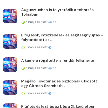
Augusztusban is folytatódik a toborzás
Tolnában
3 napja ezelőtt
34
Elfogások, intézkedések és segítségnyújtás –
folytatódott az...
3 napja ezelőtt
38
A kamera rögzítette, a rendőr felismerte
3 napja ezelőtt
38
Megálló Toyotának és oszlopnak ütközött
egy Citroen Szombath...
3 napja ezelőtt
39
Kiürítés és lezárás az I. és a XI. kerületben