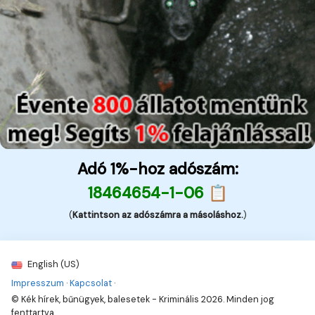
Adó 1%-hoz adószám:
18464654-1-06 📋
(
Kattintson az adószámra a másoláshoz.
)
English (US)
Impresszum
·
Kapcsolat
·
© Kék hírek, bűnügyek, balesetek - Kriminális 2026. Minden jog
fenttartva