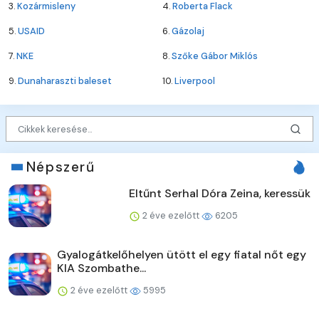
3.
Kozármisleny
4.
Roberta Flack
5.
USAID
6.
Gázolaj
7.
NKE
8.
Szőke Gábor Miklós
9.
Dunaharaszti baleset
10.
Liverpool
Népszerű
Eltűnt Serhal Dóra Zeina, keressük
2 éve ezelőtt
6205
Gyalogátkelőhelyen ütött el egy fiatal nőt egy
KIA Szombathe...
2 éve ezelőtt
5995