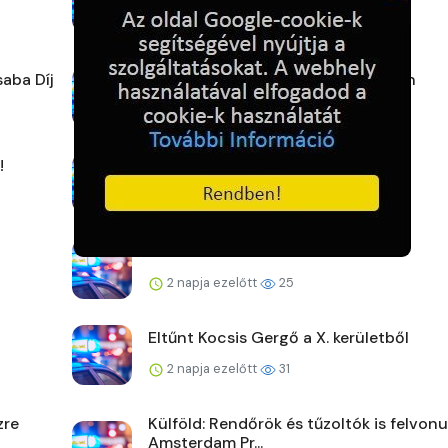
1 nap ezelőtt
23
saba Díj
Játékos megelőzés a családi napon
1 nap ezelőtt
22
!
Drogügyek egy hét alatt
1 nap ezelőtt
23
Befektetési csalás távoli eléréssel
2 napja ezelőtt
25
Eltűnt Kocsis Gergő a X. kerületből
2 napja ezelőtt
31
zre
Külföld: Rendőrök és tűzoltók is felvonu
Amsterdam Pr...