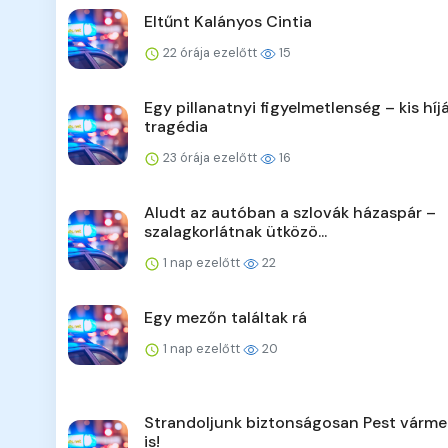
Eltűnt Kalányos Cintia
22 órája ezelőtt
15
Egy pillanatnyi figyelmetlenség – kis híj
tragédia
23 órája ezelőtt
16
Aludt az autóban a szlovák házaspár –
szalagkorlátnak ütközö...
1 nap ezelőtt
22
Egy mezőn találtak rá
1 nap ezelőtt
20
Strandoljunk biztonságosan Pest várm
is!