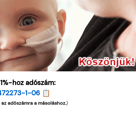
 1%-hoz adószám:
472273-1-06 📋
 az adószámra a másoláshoz.
)