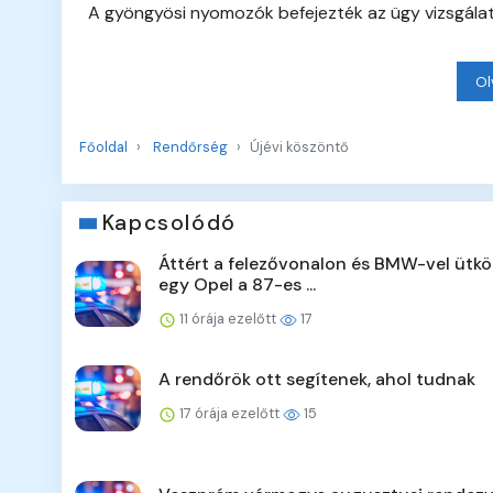
A gyöngyösi nyomozók befejezték az ügy vizsgálat
Ol
Főoldal
Rendőrség
Újévi köszöntő
Kapcsolódó
Áttért a felezővonalon és BMW-vel ütkö
egy Opel a 87-es ...
11 órája ezelőtt
17
A rendőrök ott segítenek, ahol tudnak
17 órája ezelőtt
15