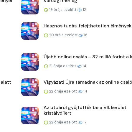
ényei
Karcagi mérleg
19 órája ezelőtt
12
Hasznos tudás, felejthetetlen élmények
20 órája ezelőtt
16
Újabb online csalás – 32 millió forint a 
21 órája ezelőtt
14
 alatt
Vigyázat! Újra támadnak az online csaló
22 órája ezelőtt
14
Az utcáról gyűjtötték be a VII. kerületi
kristálydílert
22 órája ezelőtt
17