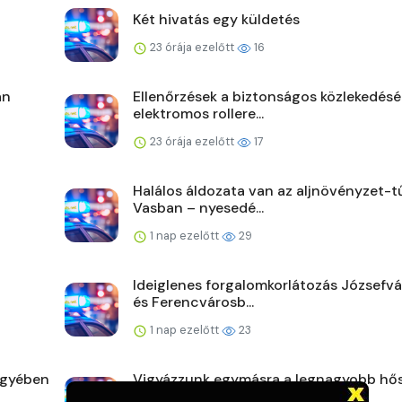
Két hivatás egy küldetés
23 órája ezelőtt
16
án
Ellenőrzések a biztonságos közlekedésé
elektromos rollere...
23 órája ezelőtt
17
Halálos áldozata van az aljnövényzet-t
Vasban – nyesedé...
1 nap ezelőtt
29
Ideiglenes forgalomkorlátozás Józsefv
és Ferencvárosb...
1 nap ezelőtt
23
egyében
Vigyázzunk egymásra a legnagyobb hő
is!