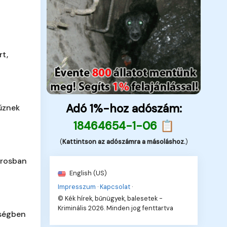
rt,
Adó 1%-hoz adószám:
űznek
18464654-1-06 📋
(
Kattintson az adószámra a másoláshoz.
)
árosban
English (US)
Impresszum
·
Kapcsolat
·
© Kék hírek, bűnügyek, balesetek -
Kriminális 2026. Minden jog fenttartva
ségben