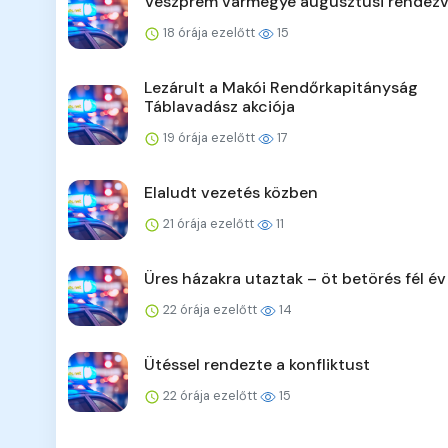
Veszprém vármegye augusztusi rendezv
18 órája ezelőtt
15
Lezárult a Makói Rendőrkapitányság
Táblavadász akciója
19 órája ezelőtt
17
Elaludt vezetés közben
21 órája ezelőtt
11
Üres házakra utaztak – öt betörés fél év
22 órája ezelőtt
14
Ütéssel rendezte a konfliktust
22 órája ezelőtt
15