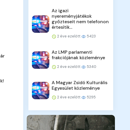
Az igazi
nyereményjátékok
győzteseit nem telefonon
értesítik...
2 éve ezelőtt
5423
Az LMP parlamenti
kár
frakciójának közleménye
2 éve ezelőtt
5340
k!
A Magyar Zsidó Kulturális
Egyesület közleménye
2 éve ezelőtt
5295