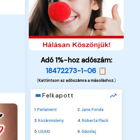
Adó 1%-hoz adószám:
18472273-1-06 📋
(
Kattintson az adószámra a másoláshoz.
)
Felkapott
1.
Parlament
2.
Jane Fonda
3.
Kozármisleny
4.
Roberta Flack
5.
USAID
6.
Gázolaj