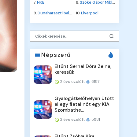
7.
NKE
8.
Szőke Gábor Miklós
9.
Dunaharaszti baleset
10.
Liverpool
Népszerű
Eltűnt Serhal Dóra Zeina,
keressük
2 éve ezelőtt
6187
Gyalogátkelőhelyen ütött
el egy fiatal nőt egy KIA
Szombathe...
2 éve ezelőtt
5981
Eltűnt Zsólya Kíra