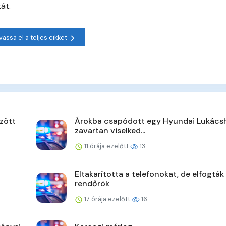
át.
vassa el a teljes cikket
zött
Árokba csapódott egy Hyundai Lukács
zavartan viselked...
11 órája ezelőtt
13
Eltakarította a telefonokat, de elfogták
rendőrök
17 órája ezelőtt
16