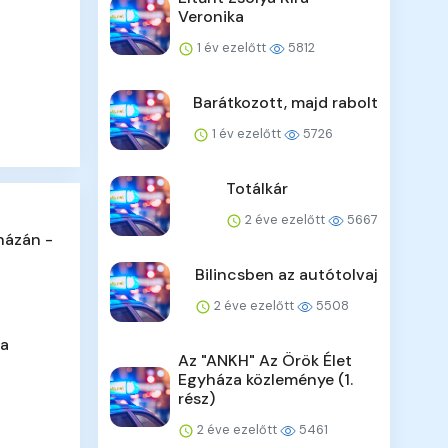
Veronika
1 év ezelőtt
5812
Barátkozott, majd rabolt
1 év ezelőtt
5726
Totálkár
2 éve ezelőtt
5667
házán -
Bilincsben az autótolvaj
2 éve ezelőtt
5508
 a
Az "ANKH" Az Örök Élet
Egyháza közleménye (1.
rész)
2 éve ezelőtt
5461