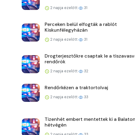
2 napja ezelőtt
31
Perceken belül elfogták a rablót
Kiskunfélegyházán
2 napja ezelőtt
31
Drogterjesztőkre csaptak le a tiszavasv
rendőrök
2 napja ezelőtt
32
Rendőrkézen a traktortolvaj
2 napja ezelőtt
33
Tizenhét embert mentettek ki a Balaton
hétvégén
2 napja ezelőtt
33