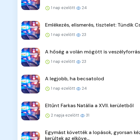
1 nap ezelőtt
24
Emlékezés, elismerés, tisztelet: Tündik C
1 nap ezelőtt
23
A hőség a volán mögött is veszélyforrás
1 nap ezelőtt
23
A legjobb, ha becsatolod
1 nap ezelőtt
24
Eltűnt Farkas Natália a XVII. kerületből
2 napja ezelőtt
31
Egymást követték a lopások, gyorsan ké
kerültek az elköve...