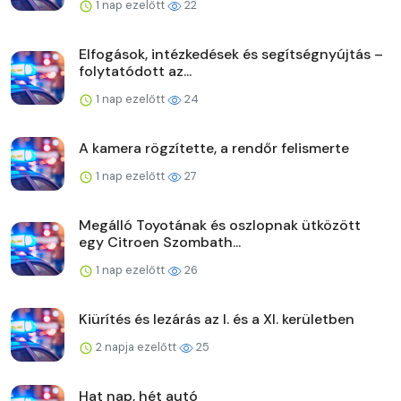
1 nap ezelőtt
22
Elfogások, intézkedések és segítségnyújtás –
folytatódott az...
1 nap ezelőtt
24
A kamera rögzítette, a rendőr felismerte
1 nap ezelőtt
27
Megálló Toyotának és oszlopnak ütközött
egy Citroen Szombath...
1 nap ezelőtt
26
Kiürítés és lezárás az I. és a XI. kerületben
2 napja ezelőtt
25
Hat nap, hét autó