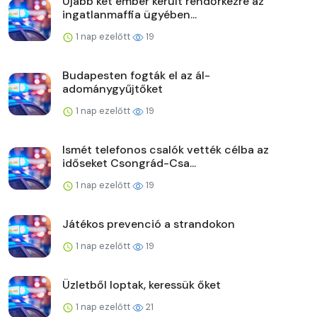
Újabb két ember került rendőrkézre az
ingatlanmaffia ügyében...
1 nap ezelőtt
19
Budapesten fogták el az ál-
adománygyűjtőket
1 nap ezelőtt
19
Ismét telefonos csalók vették célba az
időseket Csongrád-Csa...
1 nap ezelőtt
19
Játékos prevenció a strandokon
1 nap ezelőtt
19
Üzletből loptak, keressük őket
1 nap ezelőtt
21