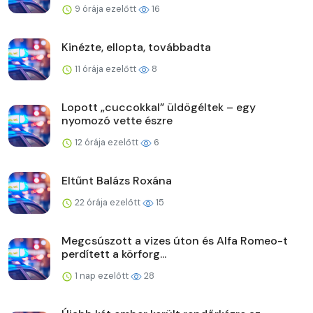
9 órája ezelőtt
16
Kinézte, ellopta, továbbadta
11 órája ezelőtt
8
Lopott „cuccokkal” üldögéltek – egy
nyomozó vette észre
12 órája ezelőtt
6
Eltűnt Balázs Roxána
22 órája ezelőtt
15
Megcsúszott a vizes úton és Alfa Romeo-t
perdített a körforg...
1 nap ezelőtt
28