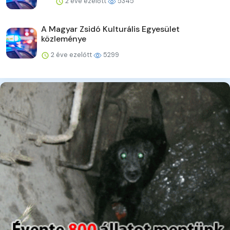
2 éve ezelőtt
5345
A Magyar Zsidó Kulturális Egyesület
közleménye
2 éve ezelőtt
5299