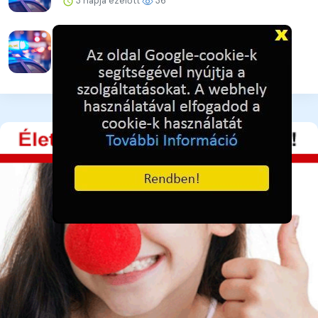
3 napja ezelőtt
36
Ütéssel rendezte a konfliktust
3 napja ezelőtt
34