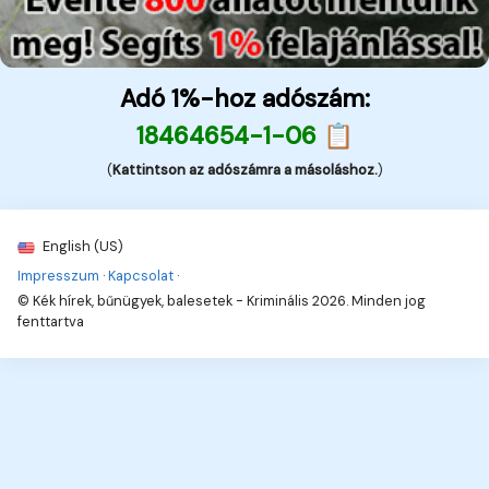
Adó 1%-hoz adószám:
18464654-1-06 📋
(
Kattintson az adószámra a másoláshoz.
)
English (US)
Impresszum
·
Kapcsolat
·
© Kék hírek, bűnügyek, balesetek - Kriminális 2026. Minden jog
fenttartva