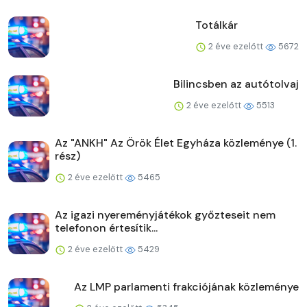
Totálkár
2 éve ezelőtt
5672
Bilincsben az autótolvaj
2 éve ezelőtt
5513
Az "ANKH" Az Örök Élet Egyháza közleménye (1.
rész)
2 éve ezelőtt
5465
Az igazi nyereményjátékok győzteseit nem
telefonon értesítik...
2 éve ezelőtt
5429
Az LMP parlamenti frakciójának közleménye