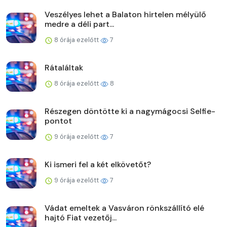
Veszélyes lehet a Balaton hirtelen mélyülő
medre a déli part...
8 órája ezelőtt
7
Rátaláltak
8 órája ezelőtt
8
Részegen döntötte ki a nagymágocsi Selfie-
pontot
9 órája ezelőtt
7
Ki ismeri fel a két elkövetőt?
9 órája ezelőtt
7
Vádat emeltek a Vasváron rönkszállító elé
hajtó Fiat vezetőj...