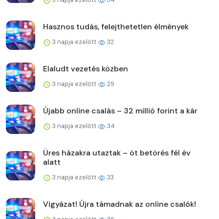
Hasznos tudás, felejthetetlen élmények
3 napja ezelőtt
32
Elaludt vezetés közben
3 napja ezelőtt
29
Újabb online csalás – 32 millió forint a kár
3 napja ezelőtt
34
Üres házakra utaztak – öt betörés fél év
alatt
3 napja ezelőtt
33
Vigyázat! Újra támadnak az online csalók!