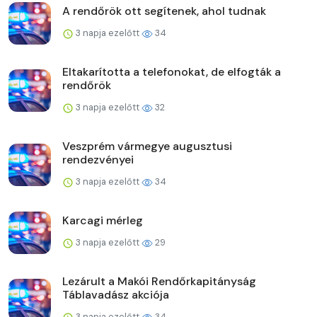
A rendőrök ott segítenek, ahol tudnak
3 napja ezelőtt
34
Eltakarította a telefonokat, de elfogták a
rendőrök
3 napja ezelőtt
32
Veszprém vármegye augusztusi
rendezvényei
3 napja ezelőtt
34
Karcagi mérleg
3 napja ezelőtt
29
Lezárult a Makói Rendőrkapitányság
Táblavadász akciója
3 napja ezelőtt
34