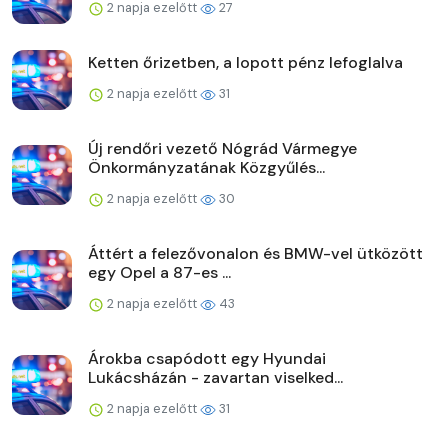
2 napja ezelőtt
27
Ketten őrizetben, a lopott pénz lefoglalva
2 napja ezelőtt
31
Új rendőri vezető Nógrád Vármegye
Önkormányzatának Közgyűlés...
2 napja ezelőtt
30
Áttért a felezővonalon és BMW-vel ütközött
egy Opel a 87-es ...
2 napja ezelőtt
43
Árokba csapódott egy Hyundai
Lukácsházán - zavartan viselked...
2 napja ezelőtt
31