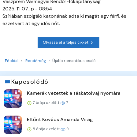
Veszprém Vármegyei Rendőr-főkapitányság
2025. 11. 07., p - 08:54
Szíriában szolgáló katonának adta ki magát egy férfi, és
ezzel vert át egy idős nőt.
Olvassa el a teljes cikket
Főoldal
Rendőrség
Újabb romantikus csaló
Kapcsolódó
Kamerák vezettek a táskatolvaj nyomára
7 órája ezelőtt
7
Eltűnt Kovács Amanda Virág
8 órája ezelőtt
9