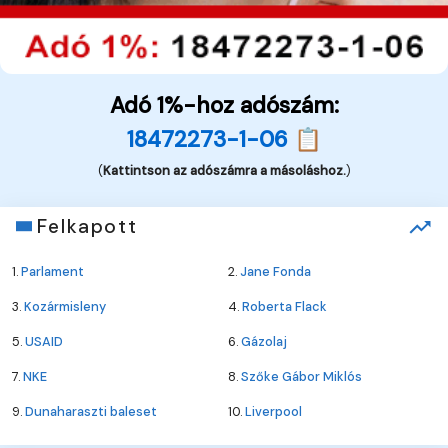
Adó 1%-hoz adószám:
18472273-1-06 📋
(
Kattintson az adószámra a másoláshoz.
)
Felkapott
1.
Parlament
2.
Jane Fonda
3.
Kozármisleny
4.
Roberta Flack
5.
USAID
6.
Gázolaj
7.
NKE
8.
Szőke Gábor Miklós
9.
Dunaharaszti baleset
10.
Liverpool