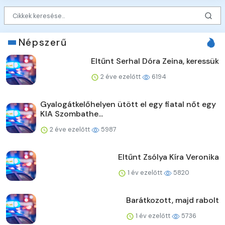
Népszerű
Eltűnt Serhal Dóra Zeina, keressük
2 éve ezelőtt
6194
Gyalogátkelőhelyen ütött el egy fiatal nőt egy
KIA Szombathe...
2 éve ezelőtt
5987
Eltűnt Zsólya Kíra Veronika
1 év ezelőtt
5820
Barátkozott, majd rabolt
1 év ezelőtt
5736