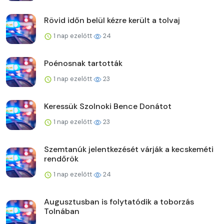
Rövid időn belül kézre került a tolvaj
1 nap ezelőtt
24
Poénosnak tartották
1 nap ezelőtt
23
Keressük Szolnoki Bence Donátot
1 nap ezelőtt
23
Szemtanúk jelentkezését várják a kecskeméti
rendőrök
1 nap ezelőtt
24
Augusztusban is folytatódik a toborzás
Tolnában