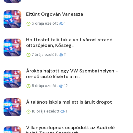
Eltűnt Orgován Vanessza
5 órája ezelőtt
1
Holttestet találtak a volt városi strand
öltözőjében, Kőszeg...
7 órája ezelőtt
11
Árokba hajtott egy VW Szombathelyen -
rendőrautó kísérte a m...
8 órája ezelőtt
12
Általános iskola mellett is árult drogot
10 órája ezelőtt
1
Villanyoszlopnak csapódott az Audi elé