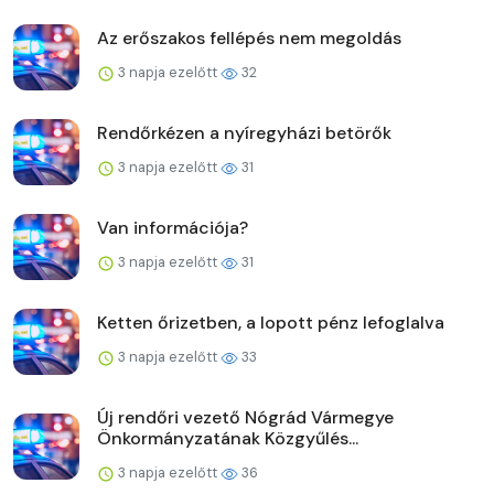
Az erőszakos fellépés nem megoldás
3 napja ezelőtt
32
Rendőrkézen a nyíregyházi betörők
3 napja ezelőtt
31
Van információja?
3 napja ezelőtt
31
Ketten őrizetben, a lopott pénz lefoglalva
3 napja ezelőtt
33
Új rendőri vezető Nógrád Vármegye
Önkormányzatának Közgyűlés...
3 napja ezelőtt
36