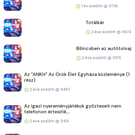
1 év ezelőtt
5736
Totálkár
2 éve ezelőtt
5674
Bilincsben az autótolvaj
2 éve ezelőtt
5515
Az "ANKH" Az Örök Élet Egyháza közleménye (1.
rész)
2 éve ezelőtt
5467
Az igazi nyereményjátékok győzteseit nem
telefonon értesítik...
2 éve ezelőtt
5431