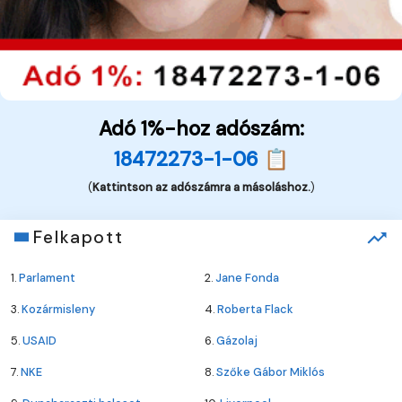
Adó 1%-hoz adószám:
18472273-1-06 📋
(
Kattintson az adószámra a másoláshoz.
)
Felkapott
1.
Parlament
2.
Jane Fonda
3.
Kozármisleny
4.
Roberta Flack
5.
USAID
6.
Gázolaj
7.
NKE
8.
Szőke Gábor Miklós