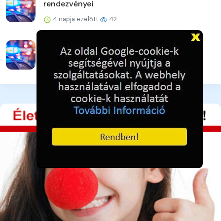
rendezvényei
4 napja ezelőtt
42
Karcagi mérleg
4 napja ezelőtt
37