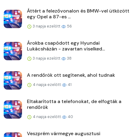
Áttért a felezővonalon és BMW-vel ütközött
egy Opel a 87-es ...
3 napja ezelőtt
56
Árokba csapódott egy Hyundai
Lukácsházán - zavartan viselked...
3 napja ezelőtt
38
A rendőrök ott segítenek, ahol tudnak
4 napja ezelőtt
41
Eltakarította a telefonokat, de elfogták a
rendőrök
4 napja ezelőtt
40
Veszprém vármegye augusztusi