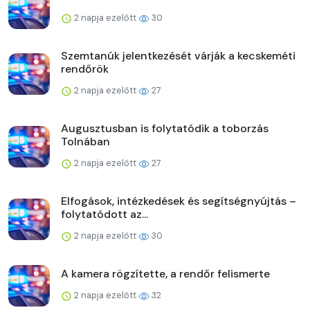
2 napja ezelőtt
30
Szemtanúk jelentkezését várják a kecskeméti
rendőrök
2 napja ezelőtt
27
Augusztusban is folytatódik a toborzás
Tolnában
2 napja ezelőtt
27
Elfogások, intézkedések és segítségnyújtás –
folytatódott az...
2 napja ezelőtt
30
A kamera rögzítette, a rendőr felismerte
2 napja ezelőtt
32