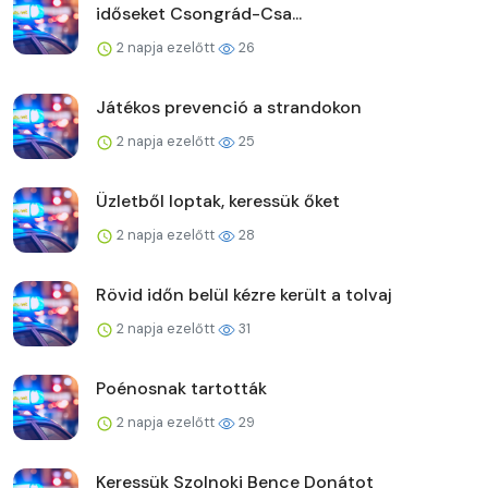
időseket Csongrád-Csa...
2 napja ezelőtt
26
Játékos prevenció a strandokon
2 napja ezelőtt
25
Üzletből loptak, keressük őket
2 napja ezelőtt
28
Rövid időn belül kézre került a tolvaj
2 napja ezelőtt
31
Poénosnak tartották
2 napja ezelőtt
29
Keressük Szolnoki Bence Donátot