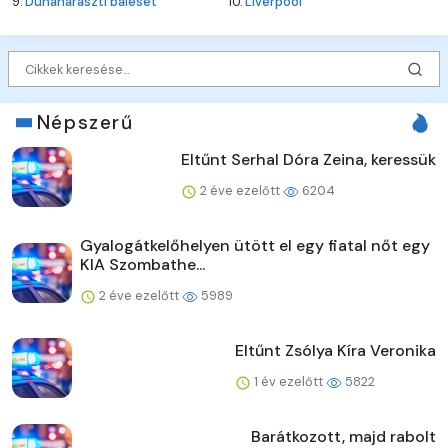
9.
Dunaharaszti baleset
10.
Liverpool
Népszerű
Eltűnt Serhal Dóra Zeina, keressük
2 éve ezelőtt
6204
Gyalogátkelőhelyen ütött el egy fiatal nőt egy
KIA Szombathe...
2 éve ezelőtt
5989
Eltűnt Zsólya Kíra Veronika
1 év ezelőtt
5822
Barátkozott, majd rabolt