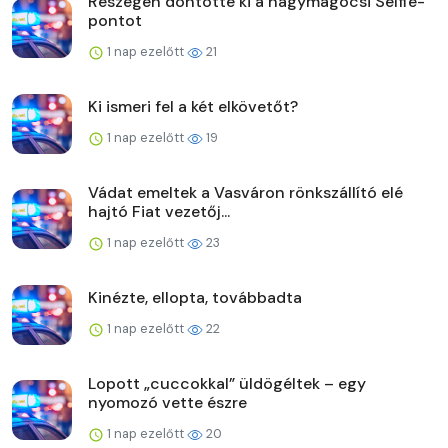
Részegen döntötte ki a nagymágocsi Selfie-
pontot
1 nap ezelőtt
21
Ki ismeri fel a két elkövetőt?
1 nap ezelőtt
19
Vádat emeltek a Vasváron rönkszállító elé
hajtó Fiat vezetőj...
1 nap ezelőtt
23
Kinézte, ellopta, továbbadta
1 nap ezelőtt
22
Lopott „cuccokkal” üldögéltek – egy
nyomozó vette észre
1 nap ezelőtt
20