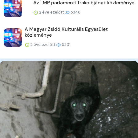
Az LMP parlamenti frakciójának közleménye
2 éve ezelőtt
5346
A Magyar Zsidó Kulturális Egyesület
közleménye
2 éve ezelőtt
5301