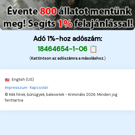
Adó 1%-hoz adószám:
18464654-1-06 📋
(
Kattintson az adószámra a másoláshoz.
)
English (US)
Impresszum
·
Kapcsolat
·
© Kék hírek, bűnügyek, balesetek - Kriminális 2026. Minden jog
fenttartva