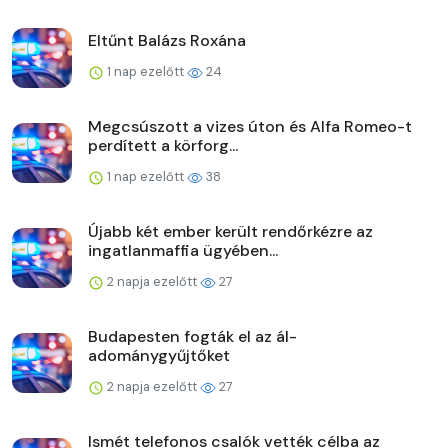
Eltűnt Balázs Roxána
1 nap ezelőtt
24
Megcsúszott a vizes úton és Alfa Romeo-t
perdített a körforg...
1 nap ezelőtt
38
Újabb két ember került rendőrkézre az
ingatlanmaffia ügyében...
2 napja ezelőtt
27
Budapesten fogták el az ál-
adománygyűjtőket
2 napja ezelőtt
27
Ismét telefonos csalók vették célba az