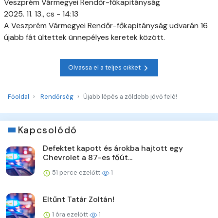
Veszprém Vármegyei Rendőr-főkapitányság
2025. 11. 13., cs - 14:13
A Veszprém Vármegyei Rendőr-főkapitányság udvarán 16
újabb fát ültettek ünnepélyes keretek között.
Olvassa el a teljes cikket
Főoldal
Rendőrség
Újabb lépés a zöldebb jövő felé!
Kapcsolódó
Defektet kapott és árokba hajtott egy
Chevrolet a 87-es főút...
51 perce ezelőtt
1
Eltűnt Tatár Zoltán!
1 óra ezelőtt
1