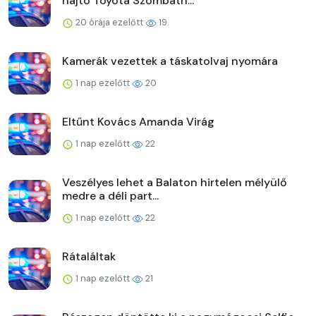
hajtó Toyota Szombath...
20 órája ezelőtt
19
Kamerák vezettek a táskatolvaj nyomára
1 nap ezelőtt
20
Eltűnt Kovács Amanda Virág
1 nap ezelőtt
22
Veszélyes lehet a Balaton hirtelen mélyülő
medre a déli part...
1 nap ezelőtt
22
Rátaláltak
1 nap ezelőtt
21