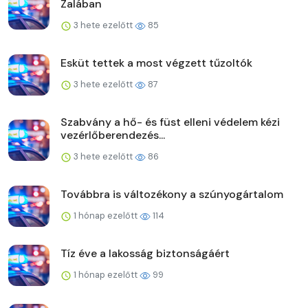
Zalában
3 hete ezelőtt
85
Esküt tettek a most végzett tűzoltók
3 hete ezelőtt
87
Szabvány a hő- és füst elleni védelem kézi
vezérlőberendezés...
3 hete ezelőtt
86
Továbbra is változékony a szúnyogártalom
1 hónap ezelőtt
114
Tíz éve a lakosság biztonságáért
1 hónap ezelőtt
99