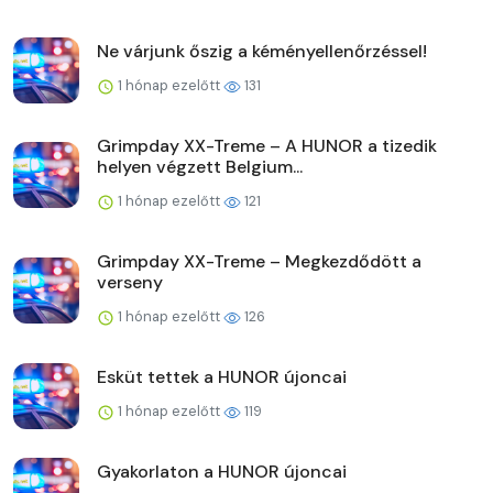
Ne várjunk őszig a kéményellenőrzéssel!
1 hónap ezelőtt
131
Grimpday XX-Treme – A HUNOR a tizedik
helyen végzett Belgium...
1 hónap ezelőtt
121
Grimpday XX-Treme – Megkezdődött a
verseny
1 hónap ezelőtt
126
Esküt tettek a HUNOR újoncai
1 hónap ezelőtt
119
Gyakorlaton a HUNOR újoncai