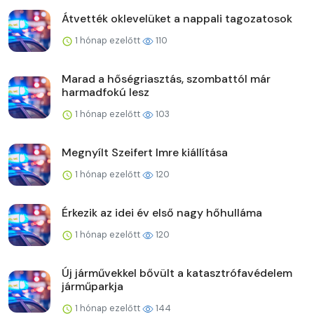
Átvették oklevelüket a nappali tagozatosok
1 hónap ezelőtt
110
Marad a hőségriasztás, szombattól már
harmadfokú lesz
1 hónap ezelőtt
103
Megnyílt Szeifert Imre kiállítása
1 hónap ezelőtt
120
Érkezik az idei év első nagy hőhulláma
1 hónap ezelőtt
120
Új járművekkel bővült a katasztrófavédelem
járműparkja
1 hónap ezelőtt
144