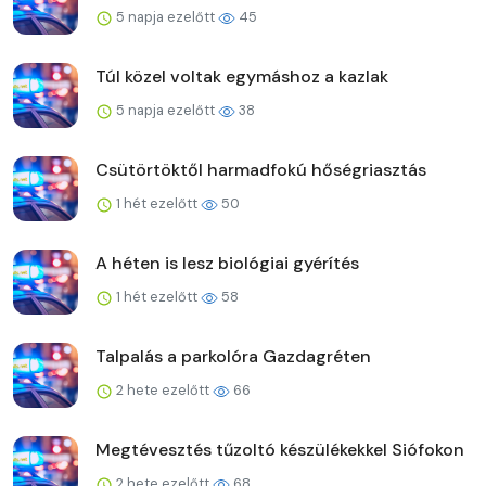
5 napja ezelőtt
45
Túl közel voltak egymáshoz a kazlak
5 napja ezelőtt
38
Csütörtöktől harmadfokú hőségriasztás
1 hét ezelőtt
50
A héten is lesz biológiai gyérítés
1 hét ezelőtt
58
Talpalás a parkolóra Gazdagréten
2 hete ezelőtt
66
Megtévesztés tűzoltó készülékekkel Siófokon
2 hete ezelőtt
68