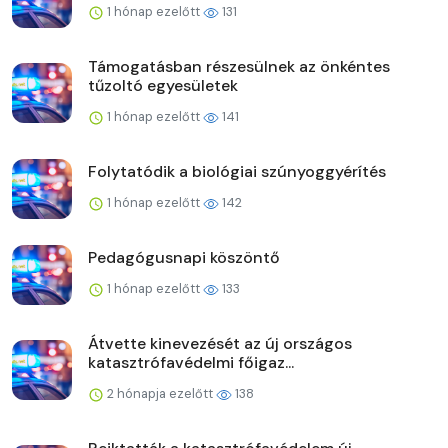
1 hónap ezelőtt
131
Támogatásban részesülnek az önkéntes
tűzoltó egyesületek
1 hónap ezelőtt
141
Folytatódik a biológiai szúnyoggyérítés
1 hónap ezelőtt
142
Pedagógusnapi köszöntő
1 hónap ezelőtt
133
Átvette kinevezését az új országos
katasztrófavédelmi főigaz...
2 hónapja ezelőtt
138