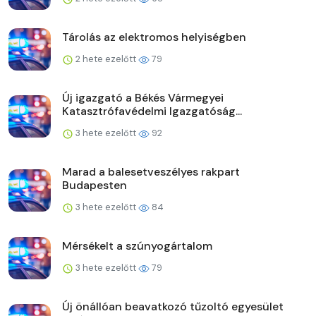
Tárolás az elektromos helyiségben
2 hete ezelőtt
79
Új igazgató a Békés Vármegyei
Katasztrófavédelmi Igazgatóság...
3 hete ezelőtt
92
Marad a balesetveszélyes rakpart
Budapesten
3 hete ezelőtt
84
Mérsékelt a szúnyogártalom
3 hete ezelőtt
79
Új önállóan beavatkozó tűzoltó egyesület