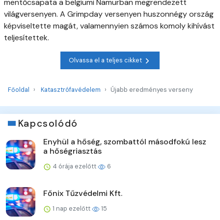
mentőcsapata a belgiumi Namurban megrendezett
világversenyen. A Grimpday versenyen huszonnégy ország
képviseltette magát, valamennyien számos komoly kihívást
teljesítettek.
Olvassa el a teljes cikket
Főoldal
Katasztrófavédelem
Újabb eredményes verseny
Kapcsolódó
Enyhül a hőség, szombattól másodfokú lesz
a hőségriasztás
4 órája ezelőtt
6
Főnix Tűzvédelmi Kft.
1 nap ezelőtt
15