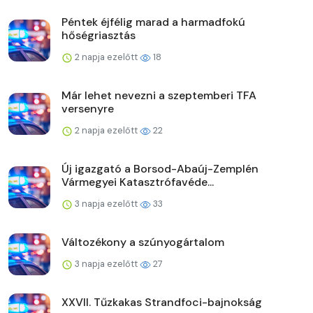
Péntek éjfélig marad a harmadfokú
hőségriasztás
2 napja ezelőtt
18
Már lehet nevezni a szeptemberi TFA
versenyre
2 napja ezelőtt
22
Új igazgató a Borsod-Abaúj-Zemplén
Vármegyei Katasztrófavéde...
3 napja ezelőtt
33
Változékony a szúnyogártalom
3 napja ezelőtt
27
XXVII. Tűzkakas Strandfoci-bajnokság