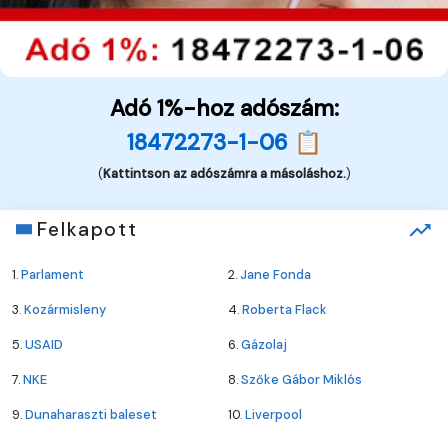
Adó 1%-hoz adószám:
18472273-1-06 📋
(
Kattintson az adószámra a másoláshoz.
)
Felkapott
1.
Parlament
2.
Jane Fonda
3.
Kozármisleny
4.
Roberta Flack
5.
USAID
6.
Gázolaj
7.
NKE
8.
Szőke Gábor Miklós
9.
Dunaharaszti baleset
10.
Liverpool