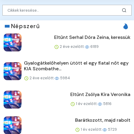
Népszerű
Eltűnt Serhal Dóra Zeina, keressük
2 éve ezelőtt
6189
Gyalogátkelőhelyen ütött el egy fiatal nőt egy
KIA Szombathe...
2 éve ezelőtt
5984
Eltűnt Zsólya Kíra Veronika
1 év ezelőtt
5816
Barátkozott, majd rabolt
1 év ezelőtt
5729