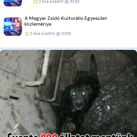
2 éve ezelőtt
5342
A Magyar Zsidó Kulturális Egyesület
közleménye
2 éve ezelőtt
5298