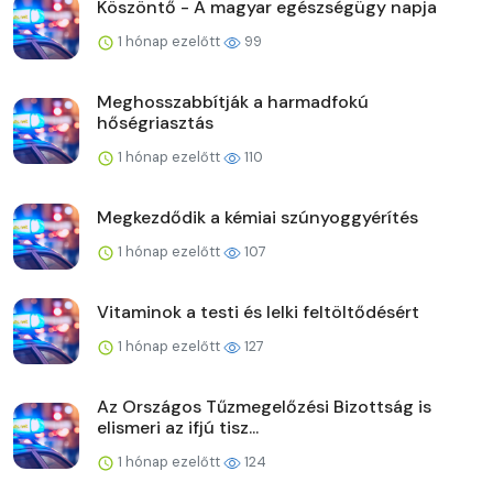
Köszöntő - A magyar egészségügy napja
1 hónap ezelőtt
99
Meghosszabbítják a harmadfokú
hőségriasztás
1 hónap ezelőtt
110
Megkezdődik a kémiai szúnyoggyérítés
1 hónap ezelőtt
107
Vitaminok a testi és lelki feltöltődésért
1 hónap ezelőtt
127
Az Országos Tűzmegelőzési Bizottság is
elismeri az ifjú tisz...
1 hónap ezelőtt
124