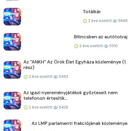
Totálkár
2 éve ezelőtt
5668
Bilincsben az autótolvaj
2 éve ezelőtt
5510
Az "ANKH" Az Örök Élet Egyháza közleménye (1.
rész)
2 éve ezelőtt
5463
Az igazi nyereményjátékok győzteseit nem
telefonon értesítik...
2 éve ezelőtt
5426
Az LMP parlamenti frakciójának közleménye