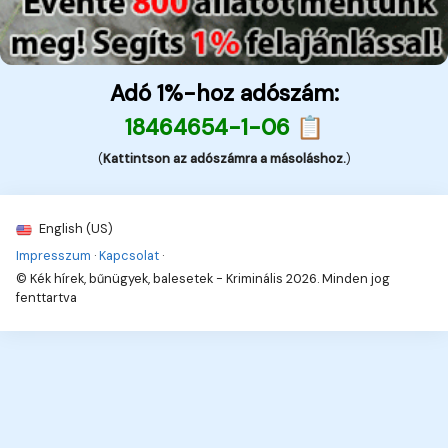
Adó 1%-hoz adószám:
18464654-1-06 📋
(
Kattintson az adószámra a másoláshoz.
)
English (US)
Impresszum
·
Kapcsolat
·
© Kék hírek, bűnügyek, balesetek - Kriminális 2026. Minden jog
fenttartva