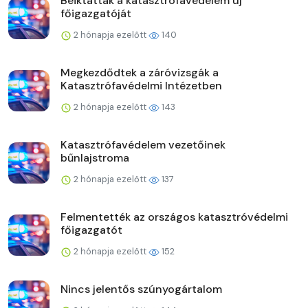
Beiktatták a katasztrófavédelem új
főigazgatóját
2 hónapja ezelőtt
140
Megkezdődtek a záróvizsgák a
Katasztrófavédelmi Intézetben
2 hónapja ezelőtt
143
Katasztrófavédelem vezetőinek
bűnlajstroma
2 hónapja ezelőtt
137
Felmentették az országos katasztróvédelmi
főigazgatót
2 hónapja ezelőtt
152
Nincs jelentős szúnyogártalom