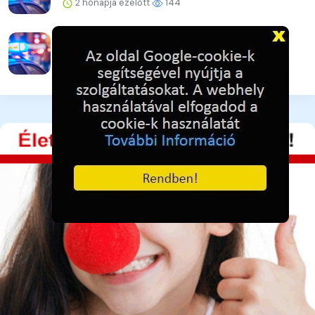
2 hónapja ezelőtt
144
Konferencia a tűzvédelmi kockázatokról
2 hónapja ezelőtt
140