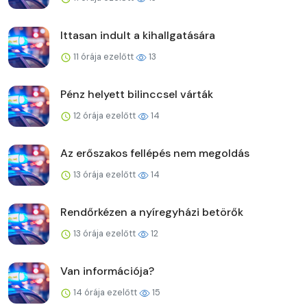
Ittasan indult a kihallgatására
11 órája ezelőtt
13
Pénz helyett bilinccsel várták
12 órája ezelőtt
14
Az erőszakos fellépés nem megoldás
13 órája ezelőtt
14
Rendőrkézen a nyíregyházi betörők
13 órája ezelőtt
12
Van információja?
14 órája ezelőtt
15