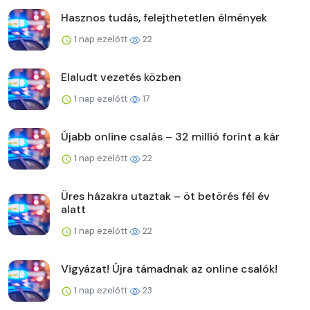
Hasznos tudás, felejthetetlen élmények
1 nap ezelőtt
22
Elaludt vezetés közben
1 nap ezelőtt
17
Újabb online csalás – 32 millió forint a kár
1 nap ezelőtt
22
Üres házakra utaztak – öt betörés fél év
alatt
1 nap ezelőtt
22
Vigyázat! Újra támadnak az online csalók!
1 nap ezelőtt
23