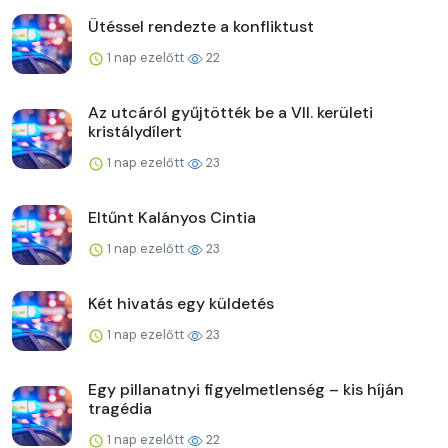
Ütéssel rendezte a konfliktust
1 nap ezelőtt
22
Az utcáról gyűjtötték be a VII. kerületi
kristálydílert
1 nap ezelőtt
23
Eltűnt Kalányos Cintia
1 nap ezelőtt
23
Két hivatás egy küldetés
1 nap ezelőtt
23
Egy pillanatnyi figyelmetlenség – kis híján
tragédia
1 nap ezelőtt
22