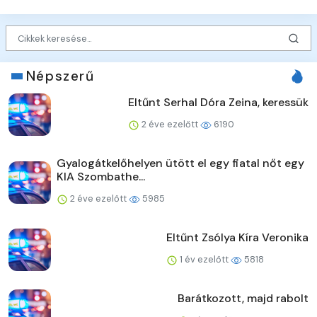
Népszerű
Eltűnt Serhal Dóra Zeina, keressük
2 éve ezelőtt
6190
Gyalogátkelőhelyen ütött el egy fiatal nőt egy
KIA Szombathe...
2 éve ezelőtt
5985
Eltűnt Zsólya Kíra Veronika
1 év ezelőtt
5818
Barátkozott, majd rabolt