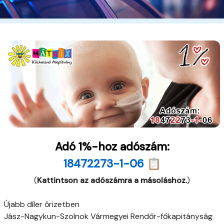
Adó 1%-hoz adószám:
18472273-1-06 📋
(
Kattintson az adószámra a másoláshoz.
)
Újabb díler őrizetben
Jász-Nagykun-Szolnok Vármegyei Rendőr-főkapitányság