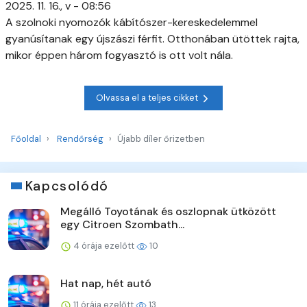
2025. 11. 16., v - 08:56
A szolnoki nyomozók kábítószer-kereskedelemmel
gyanúsítanak egy újszászi férfit. Otthonában ütöttek rajta,
mikor éppen három fogyasztó is ott volt nála.
Olvassa el a teljes cikket
Főoldal
Rendőrség
Újabb díler őrizetben
Kapcsolódó
Megálló Toyotának és oszlopnak ütközött
egy Citroen Szombath...
4 órája ezelőtt
10
Hat nap, hét autó
11 órája ezelőtt
13