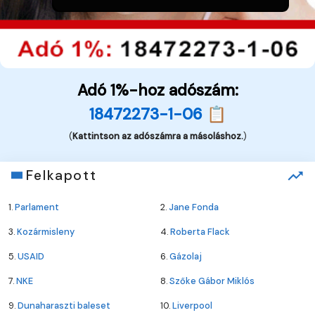
Adó 1%-hoz adószám:
18472273-1-06 📋
(
Kattintson az adószámra a másoláshoz.
)
Felkapott
1.
Parlament
2.
Jane Fonda
3.
Kozármisleny
4.
Roberta Flack
5.
USAID
6.
Gázolaj
7.
NKE
8.
Szőke Gábor Miklós
9.
Dunaharaszti baleset
10.
Liverpool