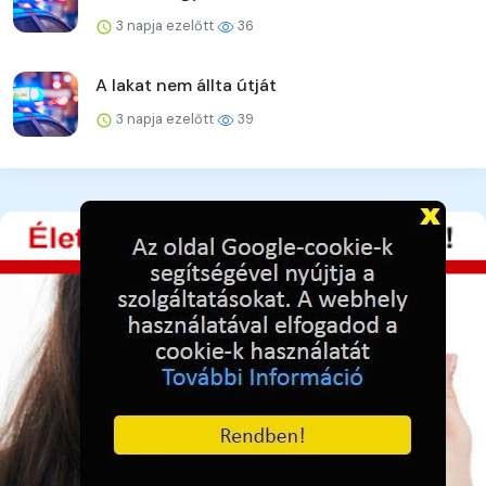
3 napja ezelőtt
36
A lakat nem állta útját
3 napja ezelőtt
39