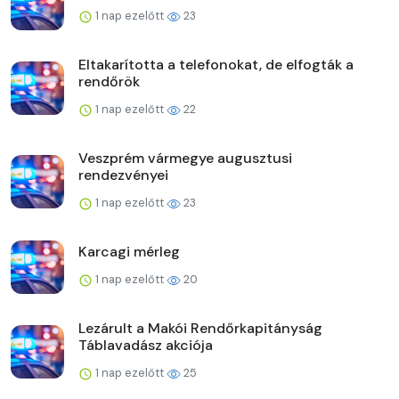
1 nap ezelőtt
23
Eltakarította a telefonokat, de elfogták a
rendőrök
1 nap ezelőtt
22
Veszprém vármegye augusztusi
rendezvényei
1 nap ezelőtt
23
Karcagi mérleg
1 nap ezelőtt
20
Lezárult a Makói Rendőrkapitányság
Táblavadász akciója
1 nap ezelőtt
25