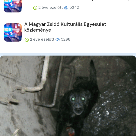
2 éve ezelőtt
5342
A Magyar Zsidó Kulturális Egyesület
közleménye
2 éve ezelőtt
5298