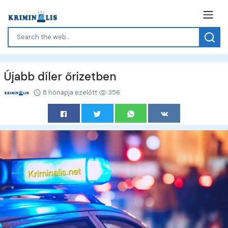
Újabb díler őrizetben
8 hónapja ezelőtt
356