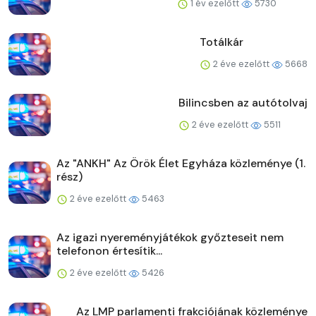
1 év ezelőtt
5730
Totálkár
2 éve ezelőtt
5668
Bilincsben az autótolvaj
2 éve ezelőtt
5511
Az "ANKH" Az Örök Élet Egyháza közleménye (1.
rész)
2 éve ezelőtt
5463
Az igazi nyereményjátékok győzteseit nem
telefonon értesítik...
2 éve ezelőtt
5426
Az LMP parlamenti frakciójának közleménye