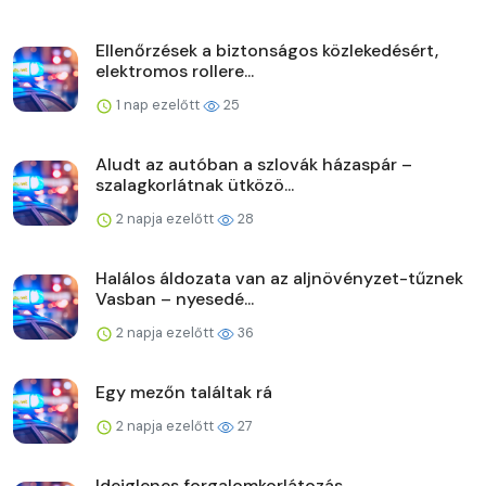
Ellenőrzések a biztonságos közlekedésért,
elektromos rollere...
1 nap ezelőtt
25
Aludt az autóban a szlovák házaspár –
szalagkorlátnak ütközö...
2 napja ezelőtt
28
Halálos áldozata van az aljnövényzet-tűznek
Vasban – nyesedé...
2 napja ezelőtt
36
Egy mezőn találtak rá
2 napja ezelőtt
27
Ideiglenes forgalomkorlátozás