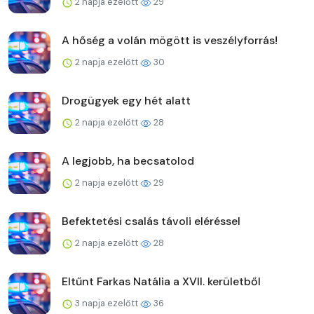
2 napja ezelőtt
29
A hőség a volán mögött is veszélyforrás!
2 napja ezelőtt
30
Drogügyek egy hét alatt
2 napja ezelőtt
28
A legjobb, ha becsatolod
2 napja ezelőtt
29
Befektetési csalás távoli eléréssel
2 napja ezelőtt
28
Eltűnt Farkas Natália a XVII. kerületből
3 napja ezelőtt
36