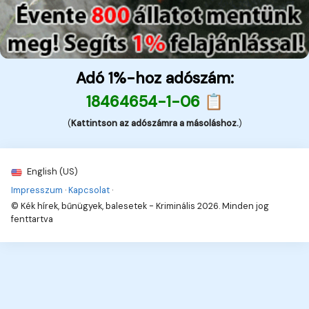
Adó 1%-hoz adószám:
18464654-1-06 📋
(
Kattintson az adószámra a másoláshoz.
)
English (US)
Impresszum
·
Kapcsolat
·
© Kék hírek, bűnügyek, balesetek - Kriminális 2026. Minden jog
fenttartva