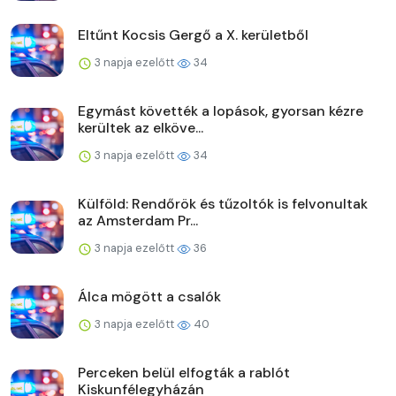
Eltűnt Kocsis Gergő a X. kerületből
3 napja ezelőtt
34
Egymást követték a lopások, gyorsan kézre
kerültek az elköve...
3 napja ezelőtt
34
Külföld: Rendőrök és tűzoltók is felvonultak
az Amsterdam Pr...
3 napja ezelőtt
36
Álca mögött a csalók
3 napja ezelőtt
40
Perceken belül elfogták a rablót
Kiskunfélegyházán