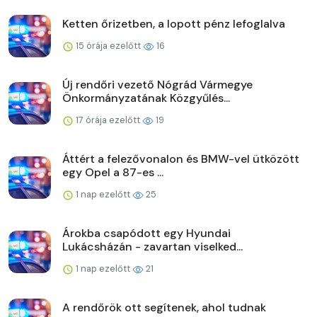
Ketten őrizetben, a lopott pénz lefoglalva
15 órája ezelőtt
16
Új rendőri vezető Nógrád Vármegye
Önkormányzatának Közgyűlés...
17 órája ezelőtt
19
Áttért a felezővonalon és BMW-vel ütközött
egy Opel a 87-es ...
1 nap ezelőtt
25
Árokba csapódott egy Hyundai
Lukácsházán - zavartan viselked...
1 nap ezelőtt
21
A rendőrök ott segítenek, ahol tudnak