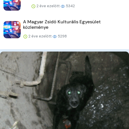
2 éve ezelőtt
5342
A Magyar Zsidó Kulturális Egyesület
közleménye
2 éve ezelőtt
5298