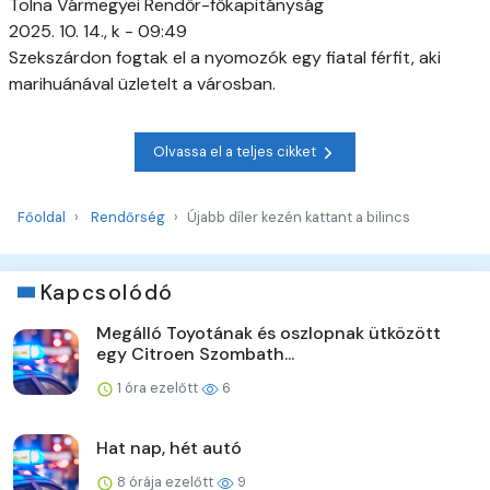
Tolna Vármegyei Rendőr-főkapitányság
2025. 10. 14., k - 09:49
Szekszárdon fogtak el a nyomozók egy fiatal férfit, aki
marihuánával üzletelt a városban.
Olvassa el a teljes cikket
Főoldal
Rendőrség
Újabb díler kezén kattant a bilincs
Kapcsolódó
Megálló Toyotának és oszlopnak ütközött
egy Citroen Szombath...
1 óra ezelőtt
6
Hat nap, hét autó
8 órája ezelőtt
9