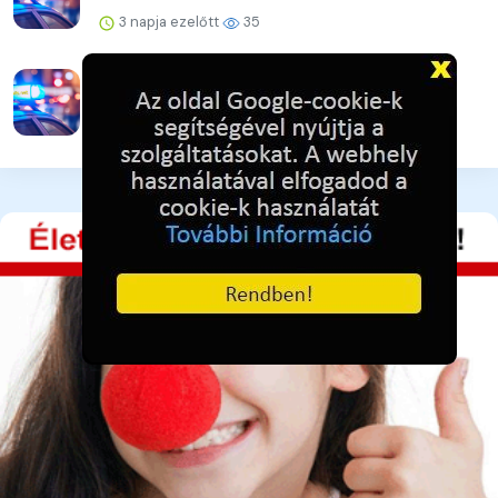
3 napja ezelőtt
35
A lakat nem állta útját
3 napja ezelőtt
38