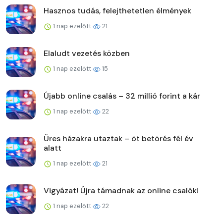
Hasznos tudás, felejthetetlen élmények
1 nap ezelőtt
21
Elaludt vezetés közben
1 nap ezelőtt
15
Újabb online csalás – 32 millió forint a kár
1 nap ezelőtt
22
Üres házakra utaztak – öt betörés fél év
alatt
1 nap ezelőtt
21
Vigyázat! Újra támadnak az online csalók!
1 nap ezelőtt
22