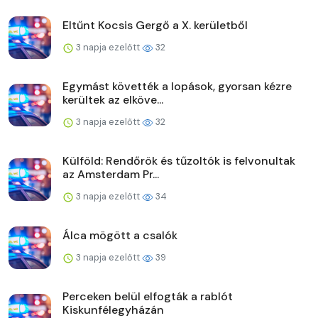
Eltűnt Kocsis Gergő a X. kerületből
3 napja ezelőtt
32
Egymást követték a lopások, gyorsan kézre
kerültek az elköve...
3 napja ezelőtt
32
Külföld: Rendőrök és tűzoltók is felvonultak
az Amsterdam Pr...
3 napja ezelőtt
34
Álca mögött a csalók
3 napja ezelőtt
39
Perceken belül elfogták a rablót
Kiskunfélegyházán