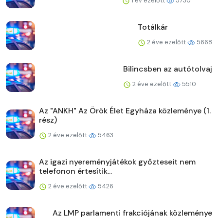
1 év ezelőtt
5730
Totálkár
2 éve ezelőtt
5668
Bilincsben az autótolvaj
2 éve ezelőtt
5510
Az "ANKH" Az Örök Élet Egyháza közleménye (1.
rész)
2 éve ezelőtt
5463
Az igazi nyereményjátékok győzteseit nem
telefonon értesítik...
2 éve ezelőtt
5426
Az LMP parlamenti frakciójának közleménye