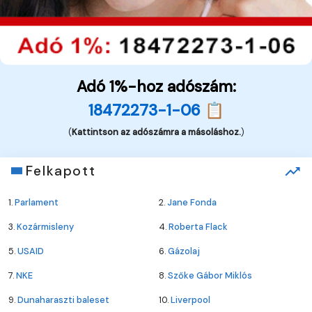
Adó 1%-hoz adószám:
18472273-1-06 📋
(
Kattintson az adószámra a másoláshoz.
)
Felkapott
1.
Parlament
2.
Jane Fonda
3.
Kozármisleny
4.
Roberta Flack
5.
USAID
6.
Gázolaj
7.
NKE
8.
Szőke Gábor Miklós
9.
Dunaharaszti baleset
10.
Liverpool