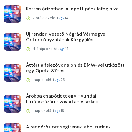
Ketten őrizetben, a lopott pénz lefoglalva
12 órája ezelőtt
14
Új rendőri vezető Nógrád Vármegye
Önkormányzatának Közgyűlés...
14 órája ezelőtt
17
Áttért a felezővonalon és BMW-vel ütközött
egy Opel a 87-es ...
1 nap ezelőtt
23
Árokba csapódott egy Hyundai
Lukácsházán - zavartan viselked...
1 nap ezelőtt
19
A rendőrök ott segítenek, ahol tudnak