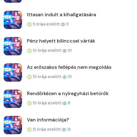
Ittasan indult a kihallgatására
9 órája ezelőtt
9
Pénz helyett bilinccsel várták
10 órája ezelőtt
10
Az erőszakos fellépés nem megoldás
10 órája ezelőtt
10
Rendőrkézen a nyíregyházi betörők
10 órája ezelőtt
8
Van információja?
12 órája ezelőtt
13