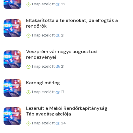
1 nap ezelőtt
22
Eltakarította a telefonokat, de elfogták a
rendőrök
1 nap ezelőtt
21
Veszprém vármegye augusztusi
rendezvényei
1 nap ezelőtt
21
Karcagi mérleg
1 nap ezelőtt
17
Lezárult a Makói Rendőrkapitányság
Táblavadász akciója
1 nap ezelőtt
24