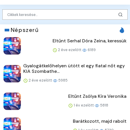
Népszerű
Eltűnt Serhal Dóra Zeina, keressük
2 éve ezelőtt
6189
Gyalogátkelőhelyen ütött el egy fiatal nőt egy
KIA Szombathe...
2 éve ezelőtt
5985
Eltűnt Zsólya Kíra Veronika
1 év ezelőtt
5818
Barátkozott, majd rabolt