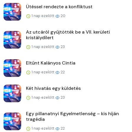
Ütéssel rendezte a konfliktust
1 nap ezelőtt
20
Az utcáról gyűjtötték be a VII. kerületi
kristálydílert
1 nap ezelőtt
23
Eltűnt Kalányos Cintia
1 nap ezelőtt
22
Két hivatás egy küldetés
1 nap ezelőtt
23
Egy pillanatnyi figyelmetlenség – kis híján
tragédia
1 nap ezelőtt
22