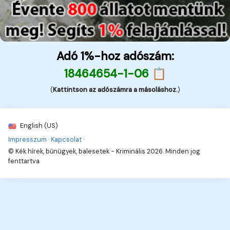
Adó 1%-hoz adószám:
18464654-1-06 📋
(
Kattintson az adószámra a másoláshoz.
)
English (US)
Impresszum
·
Kapcsolat
·
© Kék hírek, bűnügyek, balesetek - Kriminális 2026. Minden jog
fenttartva