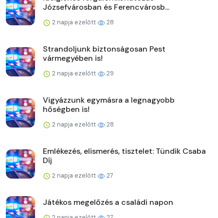
Józsefvárosban és Ferencvárosb...
2 napja ezelőtt
28
Strandoljunk biztonságosan Pest
vármegyében is!
2 napja ezelőtt
29
Vigyázzunk egymásra a legnagyobb
hőségben is!
2 napja ezelőtt
28
Emlékezés, elismerés, tisztelet: Tündik Csaba
Díj
2 napja ezelőtt
27
Játékos megelőzés a családi napon
2 napja ezelőtt
27