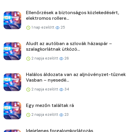
Ellenőrzések a biztonságos közlekedésért,
elektromos rollere...
1 nap ezelőtt
25
Aludt az autóban a szlovák házaspár –
szalagkorlátnak ütközö...
2 napja ezelőtt
26
Halálos áldozata van az aljnövényzet-tűznek
Vasban – nyesedé...
2 napja ezelőtt
34
Egy mezőn találtak rá
2 napja ezelőtt
23
Ideiglenes forgalomkorlátozás