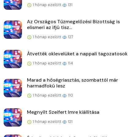
1 hónap ezelőtt
131
Az Országos Tűzmegelőzési Bizottság is
elismeri az ifjú tisz...
1 hónap ezelőtt
127
Átvették oklevelüket a nappali tagozatosok
1 hónap ezelőtt
114
Marad a hőségriasztás, szombattól már
harmadfokú lesz
1 hónap ezelőtt
110
Megnyílt Szeifert Imre kiállítása
1 hónap ezelőtt
121