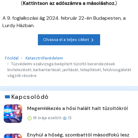
(
Kattintson az adószámra a másoláshoz.
)
A 9. foglalkozási ág 2024. február 22-én Budapesten, a
Lurdy Házban.
Olvassa el a teljes cikket
Főoldal
Katasztrófavédelem
Tűzvédelmi szakvizsga beépített tűzoltó berendezések
kivitelezését, karbantartását, javítását, telepítését, felülvizsgálatát
végzők részére
Kapcsolódó
Megemlékezés a hősi halált halt tűzoltókról
18 órája ezelőtt
13
Enyhül a hőség, szombattól másodfokú lesz