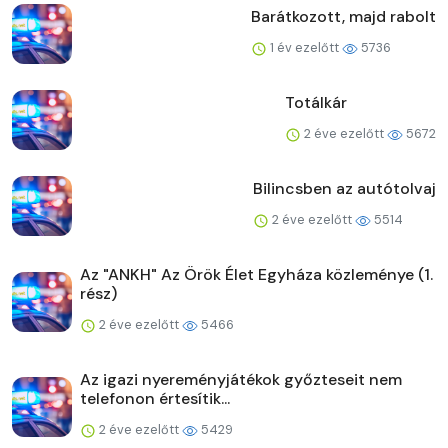
Barátkozott, majd rabolt
1 év ezelőtt
5736
Totálkár
2 éve ezelőtt
5672
Bilincsben az autótolvaj
2 éve ezelőtt
5514
Az "ANKH" Az Örök Élet Egyháza közleménye (1.
rész)
2 éve ezelőtt
5466
Az igazi nyereményjátékok győzteseit nem
telefonon értesítik...
2 éve ezelőtt
5429