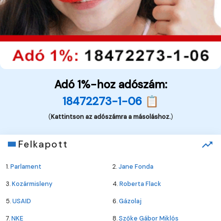
Adó 1%-hoz adószám:
18472273-1-06 📋
(
Kattintson az adószámra a másoláshoz.
)
Felkapott
1.
Parlament
2.
Jane Fonda
3.
Kozármisleny
4.
Roberta Flack
5.
USAID
6.
Gázolaj
7.
NKE
8.
Szőke Gábor Miklós