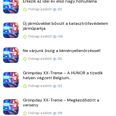
Érkezik az idei év első nagy hőhulláma
1 hónap ezelőtt
122
Új járművekkel bővült a katasztrófavédelem
járműparkja
1 hónap ezelőtt
146
Ne várjunk őszig a kéményellenőrzéssel!
1 hónap ezelőtt
132
Grimpday XX-Treme – A HUNOR a tizedik
helyen végzett Belgium...
1 hónap ezelőtt
123
Grimpday XX-Treme – Megkezdődött a
verseny
1 hónap ezelőtt
128