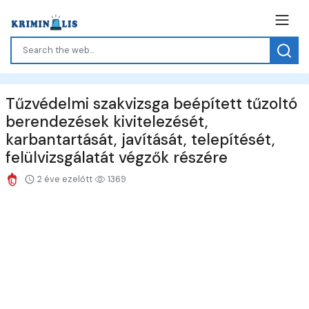
Tűzvédelmi szakvizsga beépített tűzoltó
berendezések kivitelezését,
karbantartását, javítását, telepítését,
felülvizsgálatát végzők részére
2 éve ezelőtt
1369