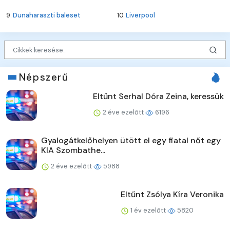
9.
Dunaharaszti baleset
10.
Liverpool
Népszerű
Eltűnt Serhal Dóra Zeina, keressük
2 éve ezelőtt
6196
Gyalogátkelőhelyen ütött el egy fiatal nőt egy
KIA Szombathe...
2 éve ezelőtt
5988
Eltűnt Zsólya Kíra Veronika
1 év ezelőtt
5820