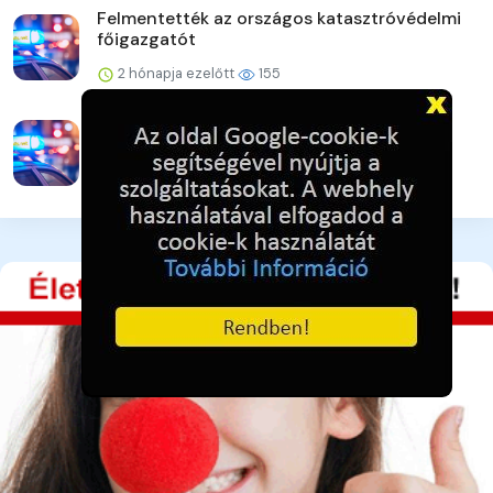
Felmentették az országos katasztróvédelmi
főigazgatót
2 hónapja ezelőtt
155
Nincs jelentős szúnyogártalom
2 hónapja ezelőtt
146