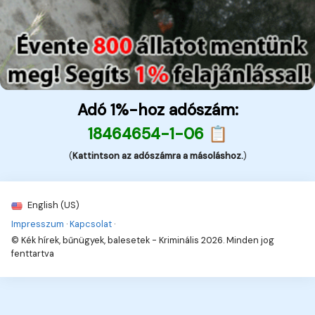
Adó 1%-hoz adószám:
18464654-1-06 📋
(
Kattintson az adószámra a másoláshoz.
)
English (US)
Impresszum
·
Kapcsolat
·
© Kék hírek, bűnügyek, balesetek - Kriminális 2026. Minden jog
fenttartva