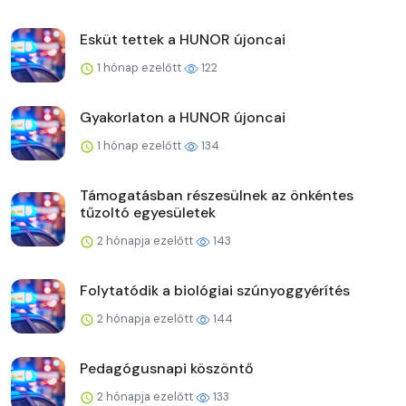
Esküt tettek a HUNOR újoncai
1 hónap ezelőtt
122
Gyakorlaton a HUNOR újoncai
1 hónap ezelőtt
134
Támogatásban részesülnek az önkéntes
tűzoltó egyesületek
2 hónapja ezelőtt
143
Folytatódik a biológiai szúnyoggyérítés
2 hónapja ezelőtt
144
Pedagógusnapi köszöntő
2 hónapja ezelőtt
133