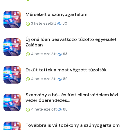
Mérsékelt a szúnyogártalom
3 hete ezelőtt
80
Új önállóan beavatkozó tűzoltó egyesület
Zalában
4 hete ezelőtt
93
Esküt tettek a most végzett tűzoltók
4 hete ezelőtt
89
Szabvány a hő- és füst elleni védelem kézi
vezérlőberendezés...
4 hete ezelőtt
88
Továbbra is változékony a szúnyogártalom