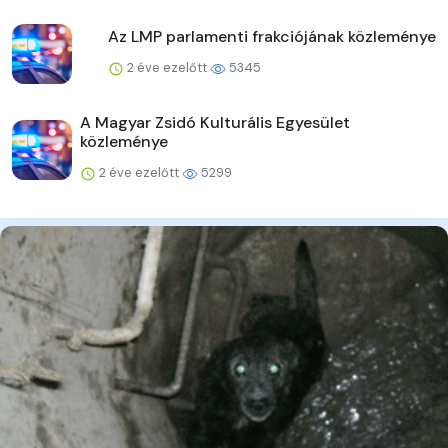
Az LMP parlamenti frakciójának közleménye
2 éve ezelőtt
5345
A Magyar Zsidó Kulturális Egyesület
közleménye
2 éve ezelőtt
5299