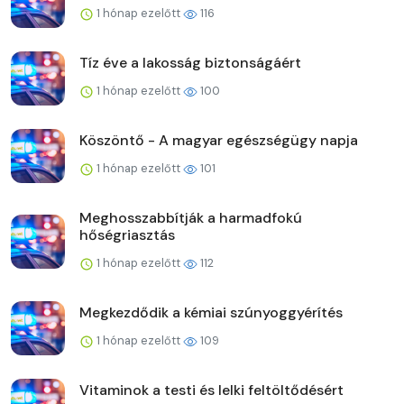
1 hónap ezelőtt
116
Tíz éve a lakosság biztonságáért
1 hónap ezelőtt
100
Köszöntő - A magyar egészségügy napja
1 hónap ezelőtt
101
Meghosszabbítják a harmadfokú
hőségriasztás
1 hónap ezelőtt
112
Megkezdődik a kémiai szúnyoggyérítés
1 hónap ezelőtt
109
Vitaminok a testi és lelki feltöltődésért