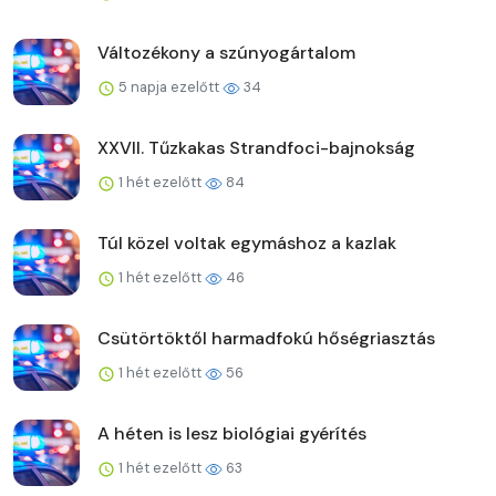
Változékony a szúnyogártalom
5 napja ezelőtt
34
XXVII. Tűzkakas Strandfoci-bajnokság
1 hét ezelőtt
84
Túl közel voltak egymáshoz a kazlak
1 hét ezelőtt
46
Csütörtöktől harmadfokú hőségriasztás
1 hét ezelőtt
56
A héten is lesz biológiai gyérítés
1 hét ezelőtt
63