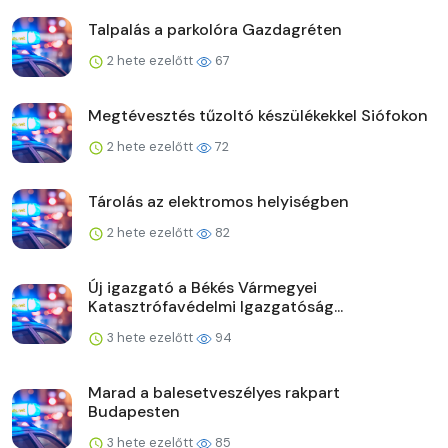
Talpalás a parkolóra Gazdagréten
2 hete ezelőtt
67
Megtévesztés tűzoltó készülékekkel Siófokon
2 hete ezelőtt
72
Tárolás az elektromos helyiségben
2 hete ezelőtt
82
Új igazgató a Békés Vármegyei
Katasztrófavédelmi Igazgatóság...
3 hete ezelőtt
94
Marad a balesetveszélyes rakpart
Budapesten
3 hete ezelőtt
85