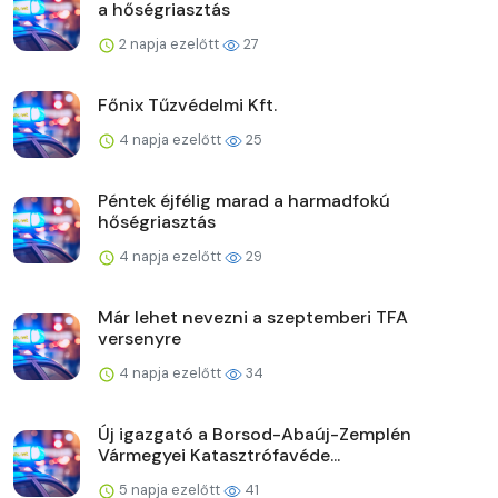
a hőségriasztás
2 napja ezelőtt
27
Főnix Tűzvédelmi Kft.
4 napja ezelőtt
25
Péntek éjfélig marad a harmadfokú
hőségriasztás
4 napja ezelőtt
29
Már lehet nevezni a szeptemberi TFA
versenyre
4 napja ezelőtt
34
Új igazgató a Borsod-Abaúj-Zemplén
Vármegyei Katasztrófavéde...
5 napja ezelőtt
41