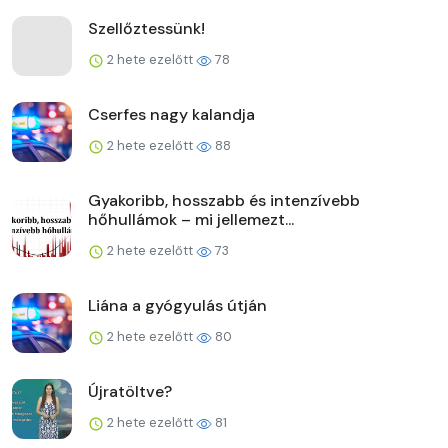
Szellőztessünk!
2 hete ezelőtt
78
Cserfes nagy kalandja
2 hete ezelőtt
88
Gyakoribb, hosszabb és intenzívebb
hőhullámok – mi jellemezt...
2 hete ezelőtt
73
Liána a gyógyulás útján
2 hete ezelőtt
80
Újratöltve?
2 hete ezelőtt
81