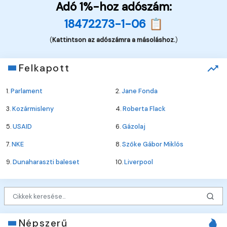
Adó 1%-hoz adószám:
18472273-1-06 📋
(
Kattintson az adószámra a másoláshoz.
)
Felkapott
1.
Parlament
2.
Jane Fonda
3.
Kozármisleny
4.
Roberta Flack
5.
USAID
6.
Gázolaj
7.
NKE
8.
Szőke Gábor Miklós
9.
Dunaharaszti baleset
10.
Liverpool
Népszerű