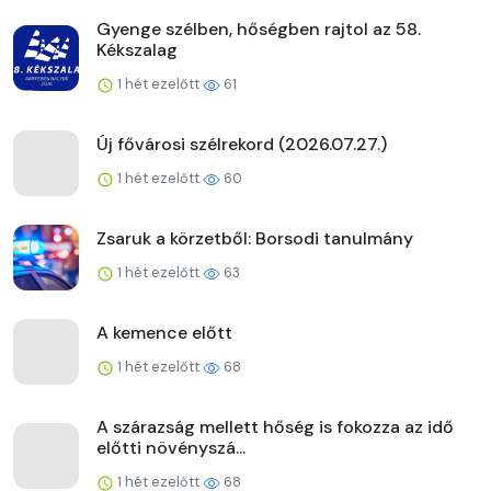
Gyenge szélben, hőségben rajtol az 58.
Kékszalag
1 hét ezelőtt
61
Új fővárosi szélrekord (2026.07.27.)
1 hét ezelőtt
60
Zsaruk a körzetből: Borsodi tanulmány
1 hét ezelőtt
63
A kemence előtt
1 hét ezelőtt
68
A szárazság mellett hőség is fokozza az idő
előtti növényszá...
1 hét ezelőtt
68