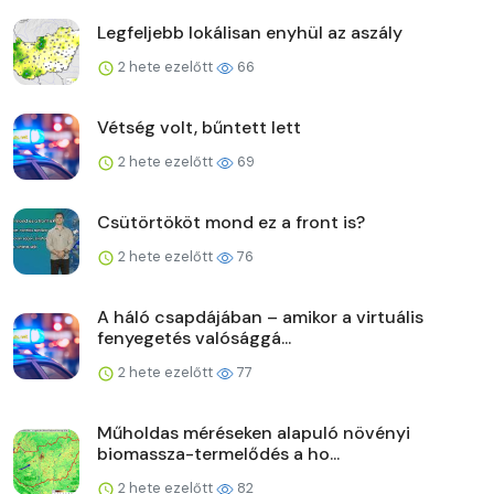
Legfeljebb lokálisan enyhül az aszály
2 hete ezelőtt
66
Vétség volt, bűntett lett
2 hete ezelőtt
69
Csütörtököt mond ez a front is?
2 hete ezelőtt
76
A háló csapdájában – amikor a virtuális
fenyegetés valósággá...
2 hete ezelőtt
77
Műholdas méréseken alapuló növényi
biomassza-termelődés a ho...
2 hete ezelőtt
82