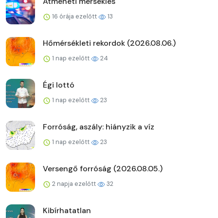
Átmeneti mérséklés
16 órája ezelőtt
13
Hőmérsékleti rekordok (2026.08.06.)
1 nap ezelőtt
24
Égi lottó
1 nap ezelőtt
23
Forróság, aszály: hiányzik a víz
1 nap ezelőtt
23
Versengő forróság (2026.08.05.)
2 napja ezelőtt
32
Kibírhatatlan