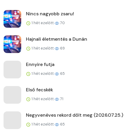
Nincs nagyobb zsaru!
1 hét ezelőtt
70
Hajnali életmentés a Dunán
1 hét ezelőtt
69
Ennyire futja
1 hét ezelőtt
65
Első fecskék
1 hét ezelőtt
71
Negyvenéves rekord dőlt meg (2026.07.25.)
1 hét ezelőtt
65