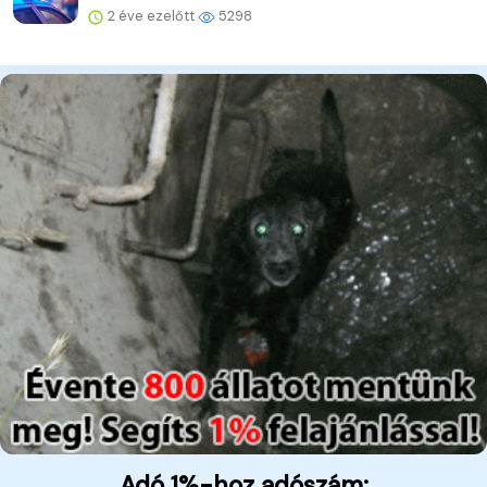
2 éve ezelőtt
5298
Adó 1%-hoz adószám: