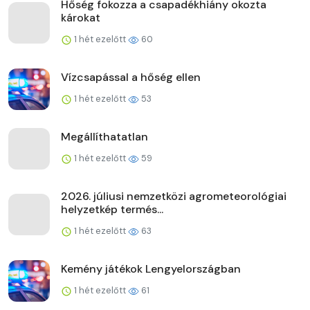
Hőség fokozza a csapadékhiány okozta
károkat
1 hét ezelőtt
60
Vízcsapással a hőség ellen
1 hét ezelőtt
53
Megállíthatatlan
1 hét ezelőtt
59
2026. júliusi nemzetközi agrometeorológiai
helyzetkép termés...
1 hét ezelőtt
63
Kemény játékok Lengyelországban
1 hét ezelőtt
61