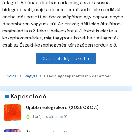
átlagot. A hónap első harmada még a szokásosnál
hidegebb volt, majd a december második fele rendkívül
enyhe időt hozott és összességében egy nagyon enyhe
decemberen vagyunk túl. Az ország déli felén általában
meghaladta a 3 fokot, helyenként a 4 fokot is elérte a
középhőmérséklet, míg fagypont közeli havi átlagérték
csak az Északi-középhegység térségében fordult elő.
Olvassa el a teljes cikket
Főoldal
Vegyes
Tizedik legcsapadékosabb december
Kapcsolódó
Újabb melegrekord (2026.08.07.)
11 órája ezelőtt
10