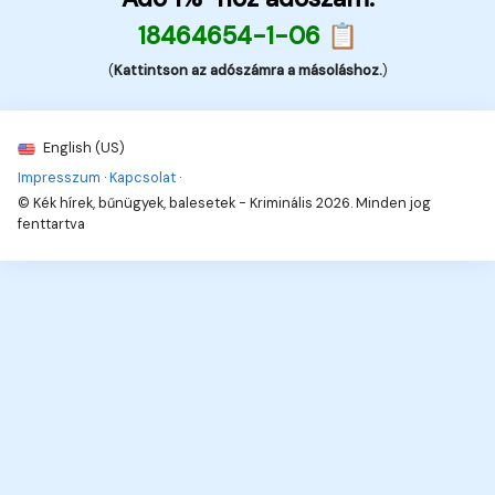
18464654-1-06 📋
(
Kattintson az adószámra a másoláshoz.
)
English (US)
Impresszum
·
Kapcsolat
·
© Kék hírek, bűnügyek, balesetek - Kriminális 2026. Minden jog
fenttartva
6
Hírek, információk, naprakészen!
Hírek, érdekességek,
Neked!