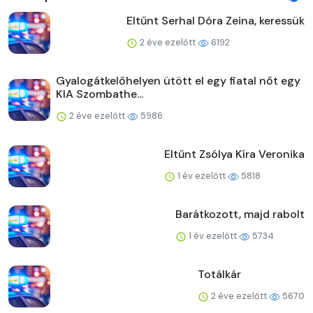
Eltűnt Serhal Dóra Zeina, keressük
2 éve ezelőtt
6192
Gyalogátkelőhelyen ütött el egy fiatal nőt egy
KIA Szombathe...
2 éve ezelőtt
5986
Eltűnt Zsólya Kíra Veronika
1 év ezelőtt
5818
Barátkozott, majd rabolt
1 év ezelőtt
5734
Totálkár
2 éve ezelőtt
5670