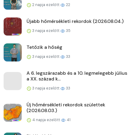
2 napja ezelőtt
22
Újabb hőmérsékleti rekordok (2026.08.04.)
3 napja ezelőtt
35
Tetőzik a hőség
3 napja ezelőtt
33
A 6. legszárazabb és a 10. legmelegebb július
a XX. század k...
3 napja ezelőtt
33
Új hőmérsékleti rekordok születtek
(2026.08.03.)
4 napja ezelőtt
41