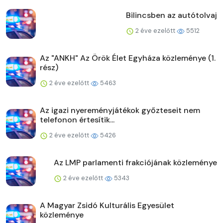
Bilincsben az autótolvaj
2 éve ezelőtt
5512
Az "ANKH" Az Örök Élet Egyháza közleménye (1.
rész)
2 éve ezelőtt
5463
Az igazi nyereményjátékok győzteseit nem
telefonon értesítik...
2 éve ezelőtt
5426
Az LMP parlamenti frakciójának közleménye
2 éve ezelőtt
5343
A Magyar Zsidó Kulturális Egyesület
közleménye