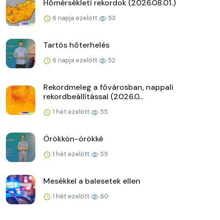
Hőmérsékleti rekordok (2026.08.01.)
6 napja ezelőtt
53
Tartós hőterhelés
6 napja ezelőtt
52
Rekordmeleg a fővárosban, nappali
rekordbeállítással (2026.0...
1 hét ezelőtt
55
Örökkön-örökké
1 hét ezelőtt
59
Mesékkel a balesetek ellen
1 hét ezelőtt
60