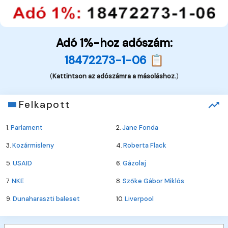
Adó 1%-hoz adószám:
18472273-1-06 📋
(
Kattintson az adószámra a másoláshoz.
)
Felkapott
1.
Parlament
2.
Jane Fonda
3.
Kozármisleny
4.
Roberta Flack
5.
USAID
6.
Gázolaj
7.
NKE
8.
Szőke Gábor Miklós
9.
Dunaharaszti baleset
10.
Liverpool