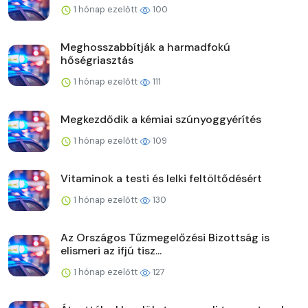
1 hónap ezelőtt
100
Meghosszabbítják a harmadfokú
hőségriasztás
1 hónap ezelőtt
111
Megkezdődik a kémiai szúnyoggyérítés
1 hónap ezelőtt
109
Vitaminok a testi és lelki feltöltődésért
1 hónap ezelőtt
130
Az Országos Tűzmegelőzési Bizottság is
elismeri az ifjú tisz...
1 hónap ezelőtt
127