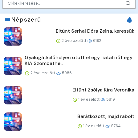
Népszerű
Eltűnt Serhal Dóra Zeina, keressük
2 éve ezelőtt
6192
Gyalogátkelőhelyen ütött el egy fiatal nőt egy
KIA Szombathe...
2 éve ezelőtt
5986
Eltűnt Zsólya Kíra Veronika
1 év ezelőtt
5819
Barátkozott, majd rabolt
1 év ezelőtt
5734