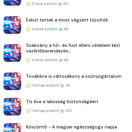
3 hete ezelőtt
90
Esküt tettek a most végzett tűzoltók
4 hete ezelőtt
88
Szabvány a hő- és füst elleni védelem kézi
vezérlőberendezés...
4 hete ezelőtt
86
Továbbra is változékony a szúnyogártalom
1 hónap ezelőtt
116
Tíz éve a lakosság biztonságáért
1 hónap ezelőtt
100
Köszöntő - A magyar egészségügy napja