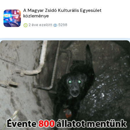
A Magyar Zsidó Kulturális Egyesület
közleménye
2 éve ezelőtt
5298