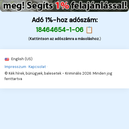
Adó 1%-hoz adószám:
18464654-1-06 📋
(
Kattintson az adószámra a másoláshoz.
)
English (US)
Impresszum
·
Kapcsolat
·
© Kék hírek, bűnügyek, balesetek - Kriminális 2026. Minden jog
fenttartva