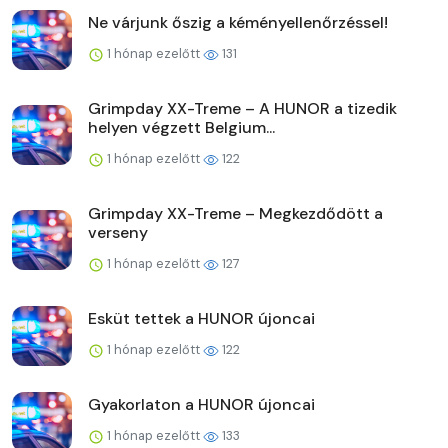
Ne várjunk őszig a kéményellenőrzéssel!
1 hónap ezelőtt
131
Grimpday XX-Treme – A HUNOR a tizedik
helyen végzett Belgium...
1 hónap ezelőtt
122
Grimpday XX-Treme – Megkezdődött a
verseny
1 hónap ezelőtt
127
Esküt tettek a HUNOR újoncai
1 hónap ezelőtt
122
Gyakorlaton a HUNOR újoncai
1 hónap ezelőtt
133