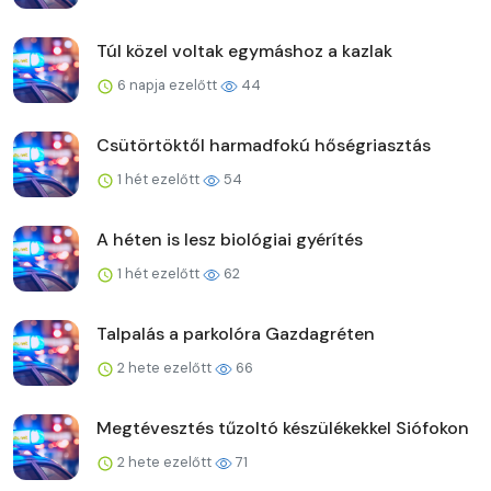
Túl közel voltak egymáshoz a kazlak
6 napja ezelőtt
44
Csütörtöktől harmadfokú hőségriasztás
1 hét ezelőtt
54
A héten is lesz biológiai gyérítés
1 hét ezelőtt
62
Talpalás a parkolóra Gazdagréten
2 hete ezelőtt
66
Megtévesztés tűzoltó készülékekkel Siófokon
2 hete ezelőtt
71