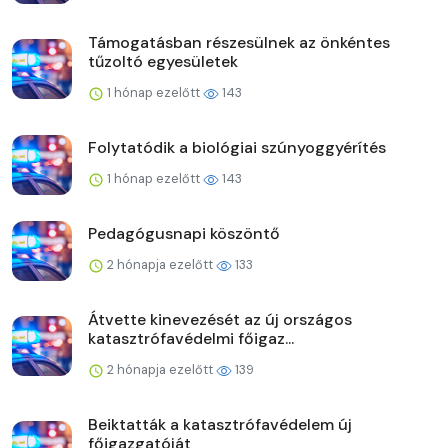
Támogatásban részesülnek az önkéntes
tűzoltó egyesületek
1 hónap ezelőtt
143
Folytatódik a biológiai szúnyoggyérítés
1 hónap ezelőtt
143
Pedagógusnapi köszöntő
2 hónapja ezelőtt
133
Átvette kinevezését az új országos
katasztrófavédelmi főigaz...
2 hónapja ezelőtt
139
Beiktatták a katasztrófavédelem új
főigazgatóját