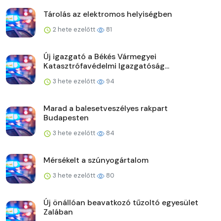
Tárolás az elektromos helyiségben
2 hete ezelőtt
81
Új igazgató a Békés Vármegyei
Katasztrófavédelmi Igazgatóság...
3 hete ezelőtt
94
Marad a balesetveszélyes rakpart
Budapesten
3 hete ezelőtt
84
Mérsékelt a szúnyogártalom
3 hete ezelőtt
80
Új önállóan beavatkozó tűzoltó egyesület
Zalában