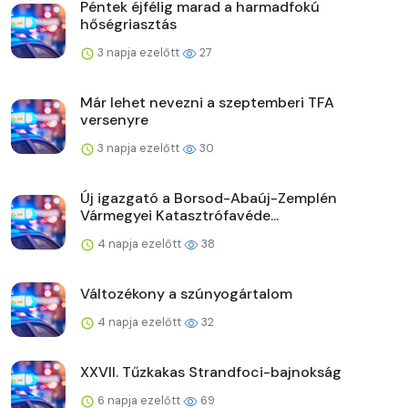
Péntek éjfélig marad a harmadfokú
hőségriasztás
3 napja ezelőtt
27
Már lehet nevezni a szeptemberi TFA
versenyre
3 napja ezelőtt
30
Új igazgató a Borsod-Abaúj-Zemplén
Vármegyei Katasztrófavéde...
4 napja ezelőtt
38
Változékony a szúnyogártalom
4 napja ezelőtt
32
XXVII. Tűzkakas Strandfoci-bajnokság
6 napja ezelőtt
69