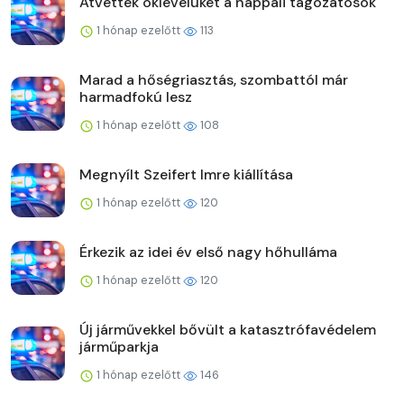
Átvették oklevelüket a nappali tagozatosok
1 hónap ezelőtt
113
Marad a hőségriasztás, szombattól már
harmadfokú lesz
1 hónap ezelőtt
108
Megnyílt Szeifert Imre kiállítása
1 hónap ezelőtt
120
Érkezik az idei év első nagy hőhulláma
1 hónap ezelőtt
120
Új járművekkel bővült a katasztrófavédelem
járműparkja
1 hónap ezelőtt
146