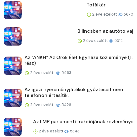
Totálkár
2 éve ezelőtt
5670
Bilincsben az autótolvaj
2 éve ezelőtt
5512
Az "ANKH" Az Örök Élet Egyháza közleménye (1.
rész)
2 éve ezelőtt
5463
Az igazi nyereményjátékok győzteseit nem
telefonon értesítik...
2 éve ezelőtt
5426
Az LMP parlamenti frakciójának közleménye
2 éve ezelőtt
5343