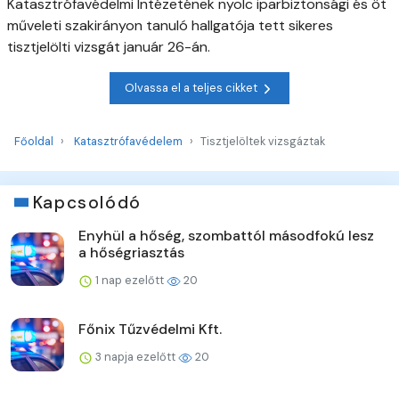
Katasztrófavédelmi Intézetének nyolc iparbiztonsági és öt
műveleti szakirányon tanuló hallgatója tett sikeres
tisztjelölti vizsgát január 26-án.
Olvassa el a teljes cikket
Főoldal
Katasztrófavédelem
Tisztjelöltek vizsgáztak
Kapcsolódó
Enyhül a hőség, szombattól másodfokú lesz
a hőségriasztás
1 nap ezelőtt
20
Főnix Tűzvédelmi Kft.
3 napja ezelőtt
20