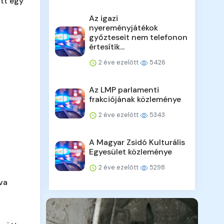
tt egy
Az igazi
nyereményjátékok
győzteseit nem telefonon
értesítik...
2 éve ezelőtt
5426
Az LMP parlamenti
frakciójának közleménye
2 éve ezelőtt
5343
A Magyar Zsidó Kulturális
Egyesület közleménye
2 éve ezelőtt
5298
va