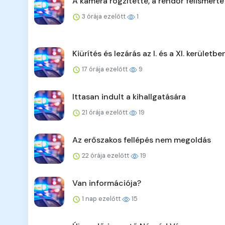
A kamera rögzítette, a rendőr felismerte
3 órája ezelőtt
1
Kiürítés és lezárás az I. és a XI. kerületbe
17 órája ezelőtt
9
Ittasan indult a kihallgatására
21 órája ezelőtt
19
Az erőszakos fellépés nem megoldás
22 órája ezelőtt
19
Van információja?
1 nap ezelőtt
15