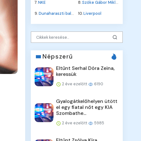
7.
NKE
8.
Szőke Gábor Miklós
9.
Dunaharaszti baleset
10.
Liverpool
Népszerű
Eltűnt Serhal Dóra Zeina,
keressük
2 éve ezelőtt
6190
Gyalogátkelőhelyen ütött
el egy fiatal nőt egy KIA
Szombathe...
2 éve ezelőtt
5985
Eltűnt Zsólya Kíra