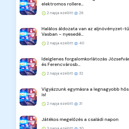
elektromos rollere...
2 napja ezelőtt
26
Halálos áldozata van az aljnövényzet-t
Vasban – nyesedé...
2 napja ezelőtt
40
Ideiglenes forgalomkorlátozás Józsefv
és Ferencvárosb...
2 napja ezelőtt
32
Vigyázzunk egymásra a legnagyobb hő
is!
2 napja ezelőtt
31
Játékos megelőzés a családi napon
3 napja ezelőtt
30