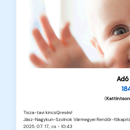
Adó
18
(
Kattintson
Tisza-tavi kincsQresés!
Jász-Nagykun-Szolnok Vármegyei Rendőr-főkapit
2025. 07. 17., cs - 10:43