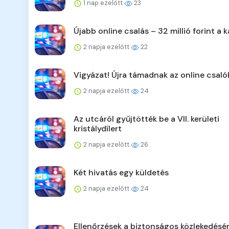
1 nap ezelőtt
23
Újabb online csalás – 32 millió forint a k
2 napja ezelőtt
22
Vigyázat! Újra támadnak az online csaló
2 napja ezelőtt
24
Az utcáról gyűjtötték be a VII. kerületi
kristálydílert
2 napja ezelőtt
26
Két hivatás egy küldetés
2 napja ezelőtt
24
Ellenőrzések a biztonságos közlekedésér