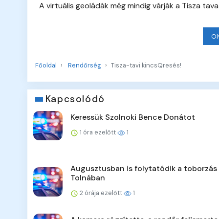
A virtuális geoládák még mindig várják a Tisza ta
Ol
Főoldal
Rendőrség
Tisza-tavi kincsQresés!
Kapcsolódó
Keressük Szolnoki Bence Donátot
1 óra ezelőtt
1
Augusztusban is folytatódik a toborzás
Tolnában
2 órája ezelőtt
1