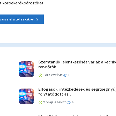
vat körbekerékpározókat.
vassa el a teljes cikket
Szemtanúk jelentkezését várják a kecsk
rendőrök
1 óra ezelőtt
1
Elfogások, intézkedések és segítségnyú
folytatódott az...
2 órája ezelőtt
4