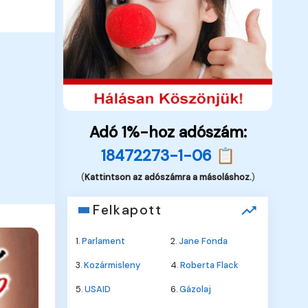
Adó 1%-hoz adószám:
18472273-1-06 📋
(
Kattintson az adószámra a másoláshoz.
)
Felkapott
1.
Parlament
2.
Jane Fonda
3.
Kozármisleny
4.
Roberta Flack
5.
USAID
6.
Gázolaj