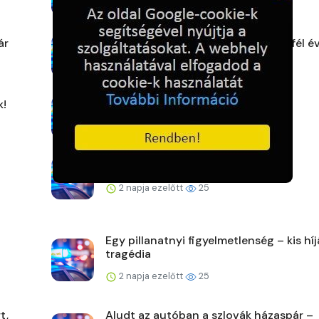
1 nap ezelőtt
19
ár
Üres házakra utaztak – öt betörés fél év
2 napja ezelőtt
23
k!
Ütéssel rendezte a konfliktust
2 napja ezelőtt
24
Eltűnt Kalányos Cintia
2 napja ezelőtt
25
Egy pillanatnyi figyelmetlenség – kis hí
tragédia
2 napja ezelőtt
25
t,
Aludt az autóban a szlovák házaspár –