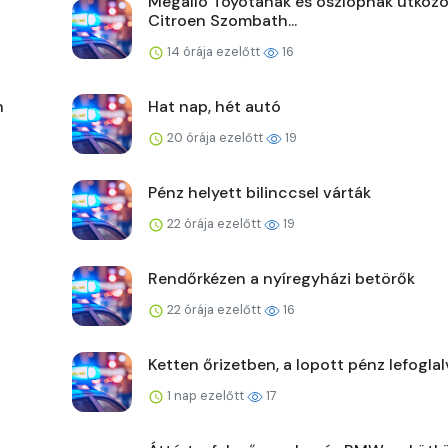
Megálló Toyotának és oszlopnak ütközö
Citroen Szombath...
14 órája ezelőtt
16
n
Hat nap, hét autó
20 órája ezelőtt
19
Pénz helyett bilinccsel várták
22 órája ezelőtt
19
Rendőrkézen a nyíregyházi betörők
22 órája ezelőtt
16
Ketten őrizetben, a lopott pénz lefoglal
1 nap ezelőtt
17