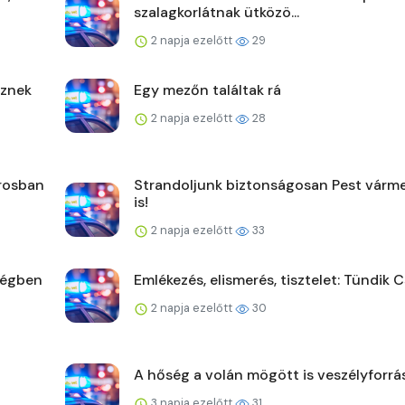
szalagkorlátnak ütközö...
2 napja ezelőtt
29
űznek
Egy mezőn találtak rá
2 napja ezelőtt
28
árosban
Strandoljunk biztonságosan Pest vár
is!
2 napja ezelőtt
33
ségben
Emlékezés, elismerés, tisztelet: Tündik C
2 napja ezelőtt
30
A hőség a volán mögött is veszélyforrá
3 napja ezelőtt
31