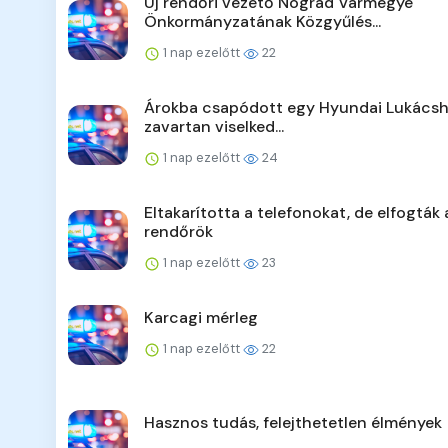
Új rendőri vezető Nógrád Vármegye
Önkormányzatának Közgyűlés...
1 nap ezelőtt
22
Árokba csapódott egy Hyundai Lukácsh
zavartan viselked...
1 nap ezelőtt
24
Eltakarította a telefonokat, de elfogták 
rendőrök
1 nap ezelőtt
23
Karcagi mérleg
1 nap ezelőtt
22
Hasznos tudás, felejthetetlen élmények