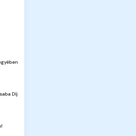
megyében
saba Díj
s!