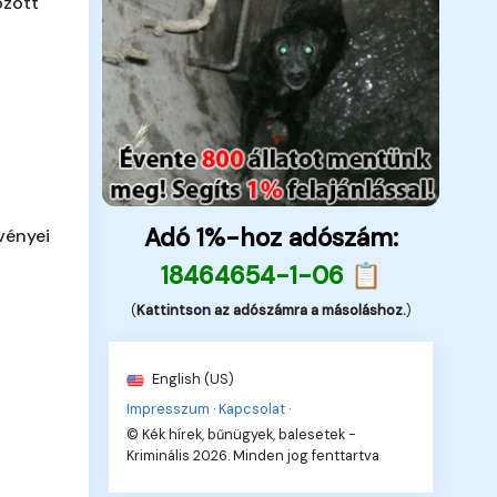
özött
Adó 1%-hoz adószám:
vényei
18464654-1-06 📋
(
Kattintson az adószámra a másoláshoz.
)
English (US)
Impresszum
·
Kapcsolat
·
© Kék hírek, bűnügyek, balesetek -
Kriminális 2026. Minden jog fenttartva