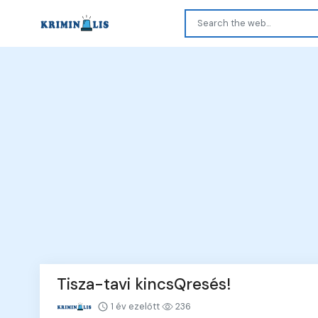
Tisza-tavi kincsQresés!
1 év ezelőtt
236