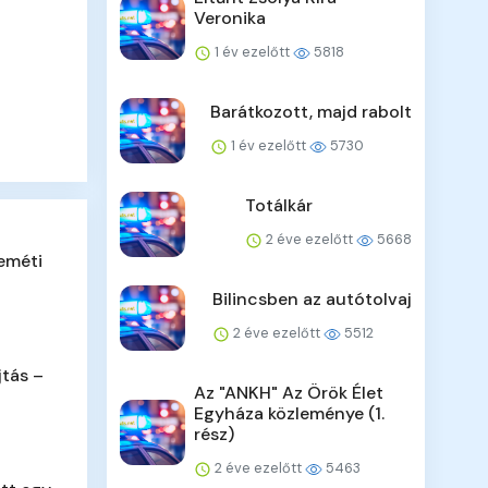
Veronika
1 év ezelőtt
5818
Barátkozott, majd rabolt
1 év ezelőtt
5730
Totálkár
2 éve ezelőtt
5668
eméti
Bilincsben az autótolvaj
2 éve ezelőtt
5512
jtás –
Az "ANKH" Az Örök Élet
Egyháza közleménye (1.
rész)
2 éve ezelőtt
5463