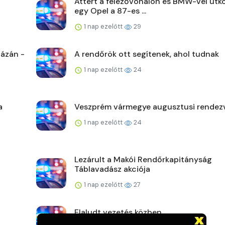
Áttért a felezővonalon és BMW-vel ütk
egy Opel a 87-es ...
1 nap ezelőtt
29
ázán -
A rendőrök ott segítenek, ahol tudnak
1 nap ezelőtt
24
a
Veszprém vármegye augusztusi rendez
1 nap ezelőtt
24
Lezárult a Makói Rendőrkapitányság
Táblavadász akciója
1 nap ezelőtt
27
Elaludt vezetés közben