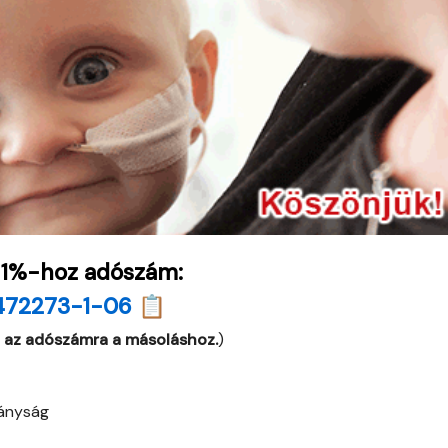
 1%-hoz adószám:
472273-1-06 📋
 az adószámra a másoláshoz.
)
ányság