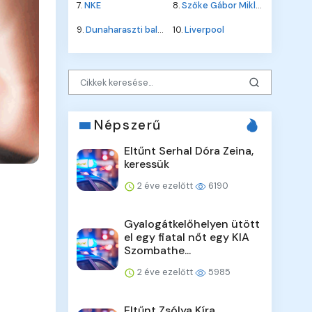
7.
NKE
8.
Szőke Gábor Miklós
9.
Dunaharaszti baleset
10.
Liverpool
Népszerű
Eltűnt Serhal Dóra Zeina,
keressük
2 éve ezelőtt
6190
Gyalogátkelőhelyen ütött
el egy fiatal nőt egy KIA
Szombathe...
2 éve ezelőtt
5985
Eltűnt Zsólya Kíra