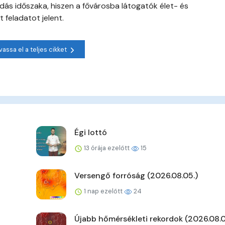
ás időszaka, hiszen a fővárosba látogatók élet- és
 feladatot jelent.
vassa el a teljes cikket
Égi lottó
13 órája ezelőtt
15
Versengő forróság (2026.08.05.)
1 nap ezelőtt
24
Újabb hőmérsékleti rekordok (2026.08.0