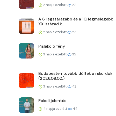
2 napja ezelőtt
27
A 6. legszárazabb és a 10. legmelegebb j
XX. század k...
2 napja ezelőtt
27
Pislákoló fény
3 napja ezelőtt
35
Budapesten tovább dőltek a rekordok
(2026.08.02.)
3 napja ezelőtt
42
Pokoli jelentés
4 napja ezelőtt
44