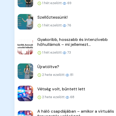
1 hét ezelőtt
69
Szellőztessünk!
1 hét ezelőtt
76
Gyakoribb, hosszabb és intenzívebb
hőhullámok – mi jellemezt...
1 hét ezelőtt
73
Újratöltve?
2 hete ezelőtt
81
Vétség volt, bűntett lett
2 hete ezelőtt
68
A háló csapdájában – amikor a virtuális