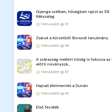
Gyenge szélben, hőségben rajtol az 58.
Kékszalag
1 hét ezelőtt
57
Zsaruk a körzetből: Borsodi tanulmány
1 hét ezelőtt
58
A szárazság mellett hőség is fokozza az 
előtti növényszá...
1 hét ezelőtt
67
Hajnali életmentés a Dunán
1 hét ezelőtt
65
Első fecskék