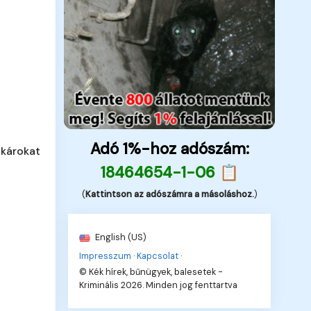
Adó 1%-hoz adószám:
 károkat
18464654-1-06 📋
(
Kattintson az adószámra a másoláshoz.
)
English (US)
Impresszum
·
Kapcsolat
·
© Kék hírek, bűnügyek, balesetek -
Kriminális 2026. Minden jog fenttartva