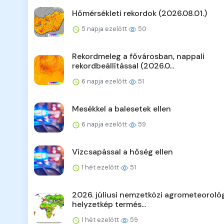
Hőmérsékleti rekordok (2026.08.01.)
5 napja ezelőtt
50
Rekordmeleg a fővárosban, nappali
rekordbeállítással (2026.0...
6 napja ezelőtt
51
Mesékkel a balesetek ellen
6 napja ezelőtt
59
Vízcsapással a hőség ellen
1 hét ezelőtt
51
2026. júliusi nemzetközi agrometeorológ
helyzetkép termés...
1 hét ezelőtt
59