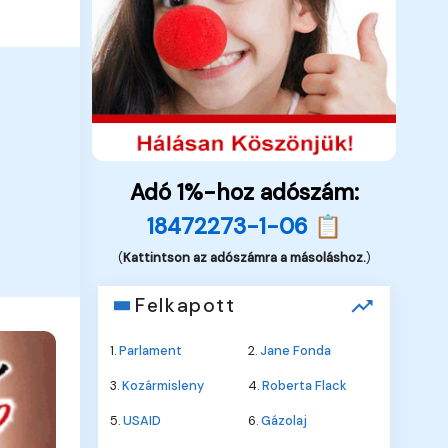
Adó 1%-hoz adószám:
18472273-1-06 📋
(
Kattintson az adószámra a másoláshoz.
)
Felkapott
1.
Parlament
2.
Jane Fonda
3.
Kozármisleny
4.
Roberta Flack
5.
USAID
6.
Gázolaj