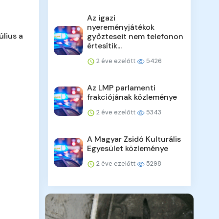
Az igazi
nyereményjátékok
úlius a
győzteseit nem telefonon
értesítik...
2 éve ezelőtt
5426
Az LMP parlamenti
frakciójának közleménye
2 éve ezelőtt
5343
A Magyar Zsidó Kulturális
Egyesület közleménye
2 éve ezelőtt
5298