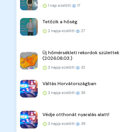
1 nap ezelőtt
17
Tetőzik a hőség
2 napja ezelőtt
27
Új hőmérsékleti rekordok születtek
(2026.08.03.)
3 napja ezelőtt
32
Váltás Horvátországban
3 napja ezelőtt
36
Védje otthonát nyaralás alatt!
3 napja ezelőtt
38