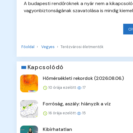
A budapesti rendőröknek a nyár nem a kikapcsolód
vagyonbiztonságának szavatolása is mindig kiemelt
Ol
Főoldal
Vegyes
Terézvárosi életmentők
Kapcsolódó
Hőmérsékleti rekordok (2026.08.06.)
10 órája ezelőtt
17
Forróság, aszály: hiányzik a víz
16 órája ezelőtt
15
Kibírhatatlan