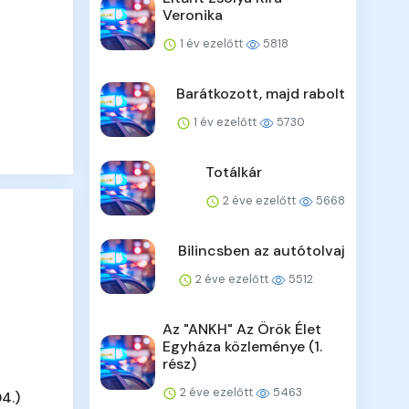
Veronika
1 év ezelőtt
5818
Barátkozott, majd rabolt
1 év ezelőtt
5730
Totálkár
2 éve ezelőtt
5668
Bilincsben az autótolvaj
2 éve ezelőtt
5512
Az "ANKH" Az Örök Élet
Egyháza közleménye (1.
rész)
2 éve ezelőtt
5463
4.)