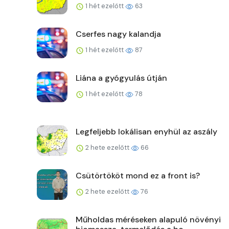
1 hét ezelőtt
63
Cserfes nagy kalandja
1 hét ezelőtt
87
Liána a gyógyulás útján
1 hét ezelőtt
78
Legfeljebb lokálisan enyhül az aszály
2 hete ezelőtt
66
Csütörtököt mond ez a front is?
2 hete ezelőtt
76
Műholdas méréseken alapuló növényi