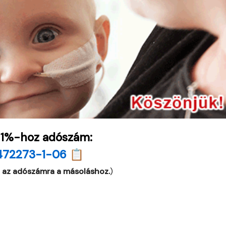
 1%-hoz adószám:
472273-1-06 📋
 az adószámra a másoláshoz.
)