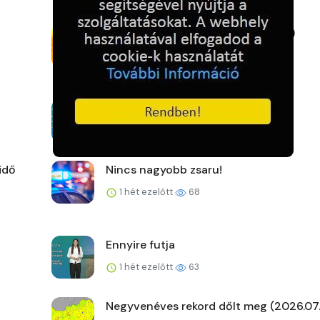
Új fővárosi szélrekord (2026.07.27.)
1 hét ezelőtt
59
A kemence előtt
1 hét ezelőtt
64
idő
Nincs nagyobb zsaru!
1 hét ezelőtt
68
Ennyire futja
1 hét ezelőtt
63
Negyvenéves rekord dőlt meg (2026.07.