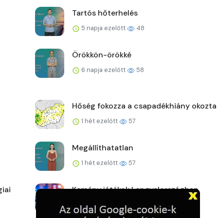
Tartós hőterhelés
5 napja ezelőtt
48
Örökkön-örökké
6 napja ezelőtt
58
Hőség fokozza a csapadékhiány okozta
1 hét ezelőtt
57
Megállíthatatlan
1 hét ezelőtt
57
iai
Kemény játékok Lengyelországban
1 hét ezelőtt
59