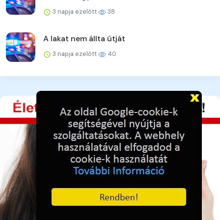
3 napja ezelőtt
38
A lakat nem állta útját
3 napja ezelőtt
40