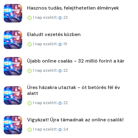
Hasznos tudás, felejthetetlen élmények
1 nap ezelőtt
23
Elaludt vezetés közben
1 nap ezelőtt
19
Újabb online csalás – 32 millió forint a kár
1 nap ezelőtt
22
Üres házakra utaztak – öt betörés fél év
alatt
1 nap ezelőtt
22
Vigyázat! Újra támadnak az online csalók!
1 nap ezelőtt
24