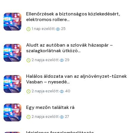
Ellenőrzések a biztonságos közlekedésért,
elektromos rollere...
1 nap ezelőtt
25
Aludt az autóban a szlovák házaspár –
szalagkorlátnak ütközö...
2 napja ezelőtt
29
Halálos áldozata van az aljnövényzet-tűznek
Vasban – nyesedé...
2 napja ezelőtt
40
Egy mezőn találtak rá
2 napja ezelőtt
27
Ideiglenes forgalomkorlátozás