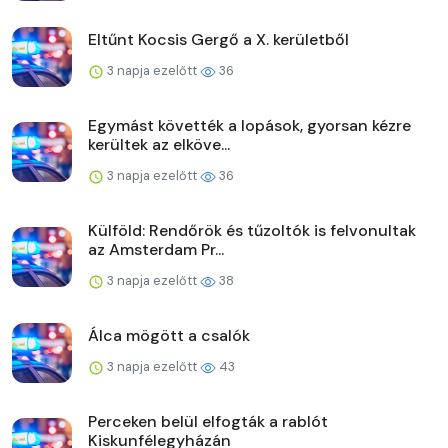
Eltűnt Kocsis Gergő a X. kerületből
3 napja ezelőtt
36
Egymást követték a lopások, gyorsan kézre
kerültek az elköve...
3 napja ezelőtt
36
Külföld: Rendőrök és tűzoltók is felvonultak
az Amsterdam Pr...
3 napja ezelőtt
38
Álca mögött a csalók
3 napja ezelőtt
43
Perceken belül elfogták a rablót
Kiskunfélegyházán