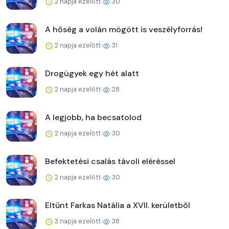
2 napja ezelőtt
30
A hőség a volán mögött is veszélyforrás!
2 napja ezelőtt
31
Drogügyek egy hét alatt
2 napja ezelőtt
28
A legjobb, ha becsatolod
2 napja ezelőtt
30
Befektetési csalás távoli eléréssel
2 napja ezelőtt
30
Eltűnt Farkas Natália a XVII. kerületből
3 napja ezelőtt
38