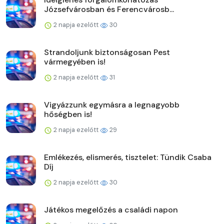
Józsefvárosban és Ferencvárosb...
2 napja ezelőtt
30
Strandoljunk biztonságosan Pest
vármegyében is!
2 napja ezelőtt
31
Vigyázzunk egymásra a legnagyobb
hőségben is!
2 napja ezelőtt
29
Emlékezés, elismerés, tisztelet: Tündik Csaba
Díj
2 napja ezelőtt
30
Játékos megelőzés a családi napon