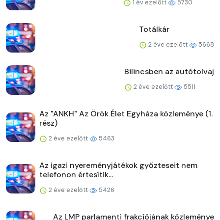
1 év ezelőtt
5730
Totálkár
2 éve ezelőtt
5668
Bilincsben az autótolvaj
2 éve ezelőtt
5511
Az "ANKH" Az Örök Élet Egyháza közleménye (1.
rész)
2 éve ezelőtt
5463
Az igazi nyereményjátékok győzteseit nem
telefonon értesítik...
2 éve ezelőtt
5426
Az LMP parlamenti frakciójának közleménye