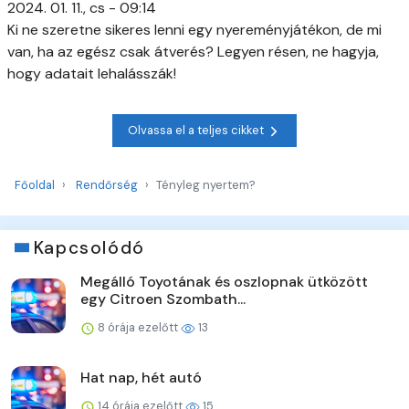
2024. 01. 11., cs - 09:14
Ki ne szeretne sikeres lenni egy nyereményjátékon, de mi
van, ha az egész csak átverés? Legyen résen, ne hagyja,
hogy adatait lehalásszák!
Olvassa el a teljes cikket
Főoldal
Rendőrség
Tényleg nyertem?
Kapcsolódó
Megálló Toyotának és oszlopnak ütközött
egy Citroen Szombath...
8 órája ezelőtt
13
Hat nap, hét autó
14 órája ezelőtt
15