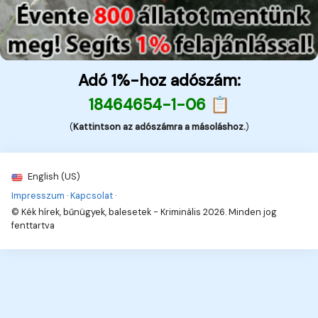
Adó 1%-hoz adószám:
18464654-1-06 📋
(
Kattintson az adószámra a másoláshoz.
)
English (US)
Impresszum
·
Kapcsolat
·
© Kék hírek, bűnügyek, balesetek - Kriminális 2026. Minden jog
fenttartva