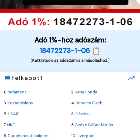
Adó 1%-hoz adószám:
18472273-1-06 📋
(
Kattintson az adószámra a másoláshoz.
)
Felkapott
1.
Parlament
2.
Jane Fonda
3.
Kozármisleny
4.
Roberta Flack
5.
USAID
6.
Gázolaj
7.
NKE
8.
Szőke Gábor Miklós
9.
Dunaharaszti baleset
10.
Liverpool