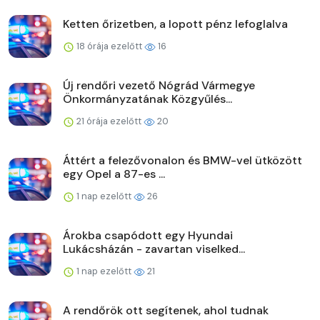
Ketten őrizetben, a lopott pénz lefoglalva
18 órája ezelőtt
16
Új rendőri vezető Nógrád Vármegye
Önkormányzatának Közgyűlés...
21 órája ezelőtt
20
Áttért a felezővonalon és BMW-vel ütközött
egy Opel a 87-es ...
1 nap ezelőtt
26
Árokba csapódott egy Hyundai
Lukácsházán - zavartan viselked...
1 nap ezelőtt
21
A rendőrök ott segítenek, ahol tudnak