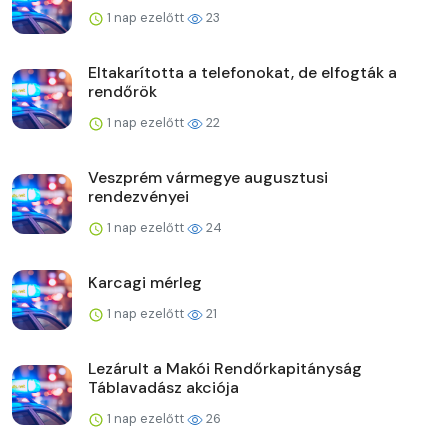
1 nap ezelőtt
23
Eltakarította a telefonokat, de elfogták a
rendőrök
1 nap ezelőtt
22
Veszprém vármegye augusztusi
rendezvényei
1 nap ezelőtt
24
Karcagi mérleg
1 nap ezelőtt
21
Lezárult a Makói Rendőrkapitányság
Táblavadász akciója
1 nap ezelőtt
26