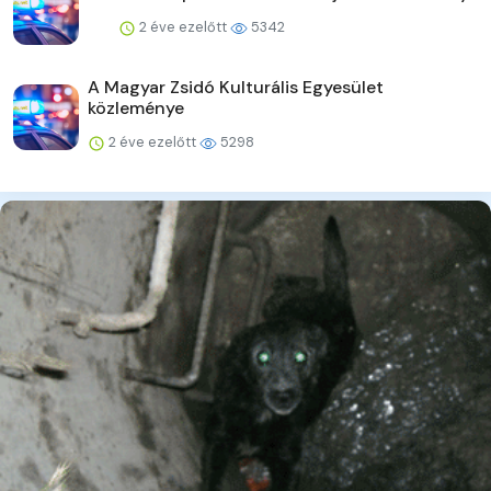
2 éve ezelőtt
5342
A Magyar Zsidó Kulturális Egyesület
közleménye
2 éve ezelőtt
5298