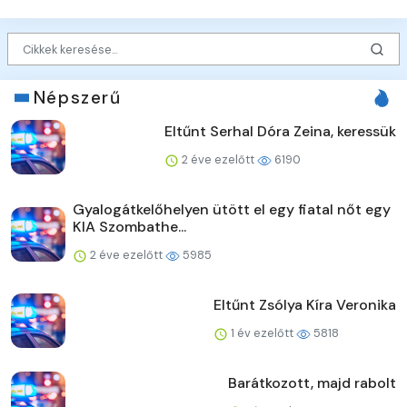
Népszerű
Eltűnt Serhal Dóra Zeina, keressük
2 éve ezelőtt
6190
Gyalogátkelőhelyen ütött el egy fiatal nőt egy
KIA Szombathe...
2 éve ezelőtt
5985
Eltűnt Zsólya Kíra Veronika
1 év ezelőtt
5818
Barátkozott, majd rabolt