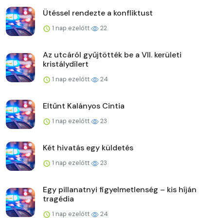
Ütéssel rendezte a konfliktust
1 nap ezelőtt
22
Az utcáról gyűjtötték be a VII. kerületi
kristálydílert
1 nap ezelőtt
24
Eltűnt Kalányos Cintia
1 nap ezelőtt
23
Két hivatás egy küldetés
1 nap ezelőtt
23
Egy pillanatnyi figyelmetlenség – kis híján
tragédia
1 nap ezelőtt
24