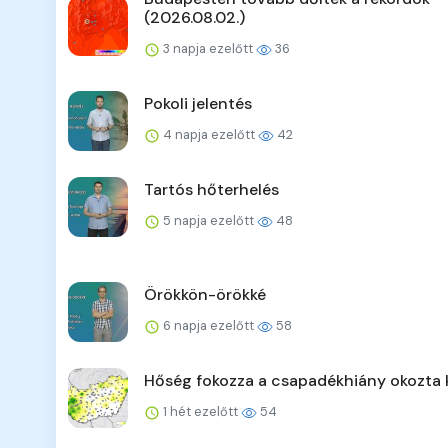
(2026.08.02.)
3 napja ezelőtt
36
Pokoli jelentés
4 napja ezelőtt
42
Tartós hőterhelés
5 napja ezelőtt
48
Örökkön-örökké
6 napja ezelőtt
58
Hőség fokozza a csapadékhiány okozta 
1 hét ezelőtt
54