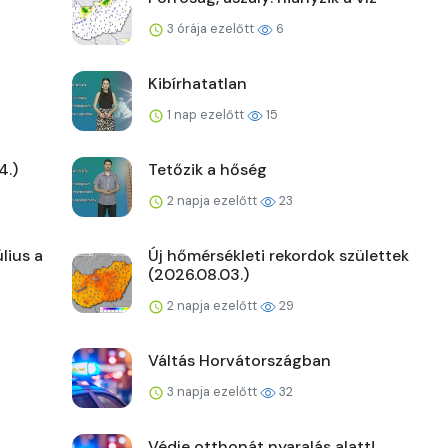
3 órája ezelőtt
6
Kibírhatatlan
1 nap ezelőtt
15
4.)
Tetőzik a hőség
2 napja ezelőtt
23
lius a
Új hőmérsékleti rekordok születtek
(2026.08.03.)
2 napja ezelőtt
29
Váltás Horvátországban
3 napja ezelőtt
32
Védje otthonát nyaralás alatt!