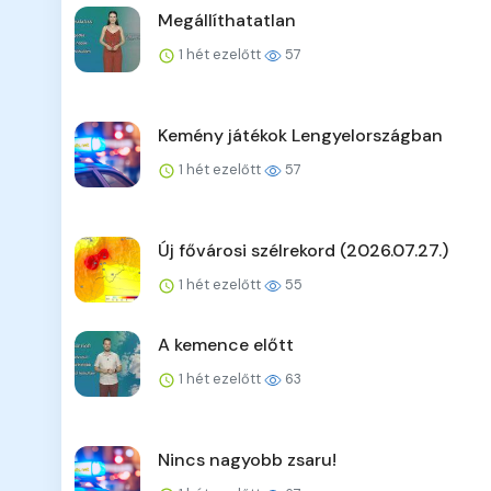
Megállíthatatlan
1 hét ezelőtt
57
Kemény játékok Lengyelországban
1 hét ezelőtt
57
Új fővárosi szélrekord (2026.07.27.)
1 hét ezelőtt
55
A kemence előtt
1 hét ezelőtt
63
Nincs nagyobb zsaru!