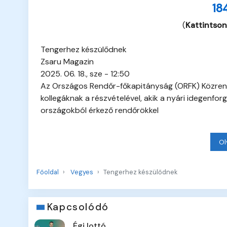
18
(
Kattintson
Tengerhez készülődnek
Zsaru Magazin
2025. 06. 18., sze - 12:50
Az Országos Rendőr-főkapitányság (ORFK) Közrendv
kollegáknak a részvételével, akik a nyári idegenf
országokból érkező rendőrökkel
Ol
Főoldal
Vegyes
Tengerhez készülődnek
Kapcsolódó
Égi lottó