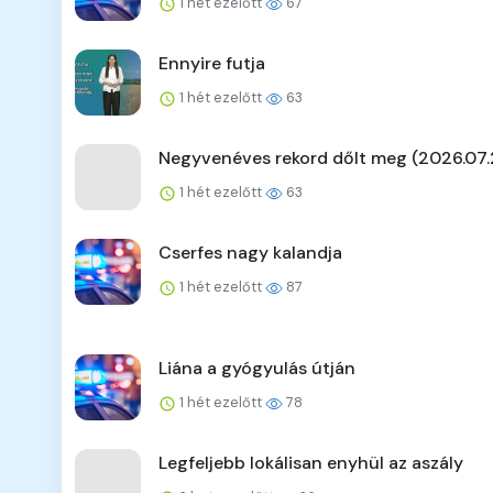
1 hét ezelőtt
67
Ennyire futja
1 hét ezelőtt
63
Negyvenéves rekord dőlt meg (2026.07.
1 hét ezelőtt
63
Cserfes nagy kalandja
1 hét ezelőtt
87
Liána a gyógyulás útján
1 hét ezelőtt
78
Legfeljebb lokálisan enyhül az aszály