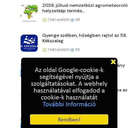
2026. júliusi nemzetközi agrometeoroló
helyzetkép termés...
1 hét ezelőtt
58
Gyenge szélben, hőségben rajtol az 58.
Kékszalag
1 hét ezelőtt
56
Zsaruk a körzetből: Borsodi tanulmány
1 hét ezelőtt
56
A szárazság mellett hőség is fokozza az
előtti növényszá...
1 hét ezelőtt
64
Hajnali életmentés a Dunán