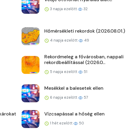
3 napja ezelőtt
32
Hőmérsékleti rekordok (2026.08.01.)
4 napja ezelőtt
49
Rekordmeleg a fővárosban, nappali
rekordbeállítással (2026.0...
5 napja ezelőtt
51
Mesékkel a balesetek ellen
6 napja ezelőtt
57
károkat
Vízcsapással a hőség ellen
1 hét ezelőtt
50