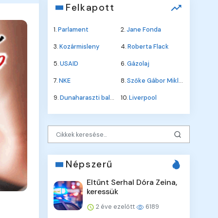
Felkapott
1.
Parlament
2.
Jane Fonda
3.
Kozármisleny
4.
Roberta Flack
5.
USAID
6.
Gázolaj
7.
NKE
8.
Szőke Gábor Miklós
9.
Dunaharaszti baleset
10.
Liverpool
Népszerű
Eltűnt Serhal Dóra Zeina,
keressük
2 éve ezelőtt
6189