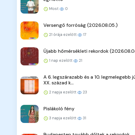
Most
0
Versengő forróság (2026.08.05.)
21 órája ezelőtt
17
Újabb hőmérsékleti rekordok (2026.08.0
1 nap ezelőtt
21
A 6. legszárazabb és a 10. legmelegebb jú
XX. század k...
2 napja ezelőtt
23
Pislákoló fény
3 napja ezelőtt
31
Budapesten tovább dőltek a rekordok