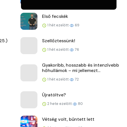
1 hét ezelőtt
64
Első fecskék
1 hét ezelőtt
69
25.)
Szellőztessünk!
1 hét ezelőtt
76
Gyakoribb, hosszabb és intenzívebb
hőhullámok – mi jellemezt...
1 hét ezelőtt
72
Újratöltve?
2 hete ezelőtt
80
Vétség volt, bűntett lett