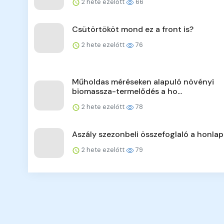
2 hete ezelőtt
66
Csütörtököt mond ez a front is?
2 hete ezelőtt
76
Műholdas méréseken alapuló növényi
biomassza-termelődés a ho...
2 hete ezelőtt
78
Aszály szezonbeli összefoglaló a honla
2 hete ezelőtt
79