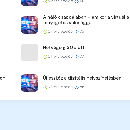
2 hete ezelőtt
68
A háló csapdájában – amikor a virtuális
fenyegetés valósággá...
2 hete ezelőtt
75
Hétvégéig 30 alatt
2 hete ezelőtt
77
pon
Új eszköz a digitális helyszínelésben
2 hete ezelőtt
86