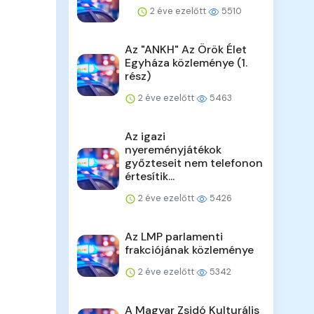
2 éve ezelőtt
5510
Az "ANKH" Az Örök Élet
Egyháza közleménye (1.
rész)
2 éve ezelőtt
5463
Az igazi
nyereményjátékok
győzteseit nem telefonon
értesítik...
2 éve ezelőtt
5426
Az LMP parlamenti
frakciójának közleménye
2 éve ezelőtt
5342
A Magyar Zsidó Kulturális