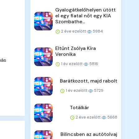
Gyalogátkelőhelyen ütött
el egy fiatal nőt egy KIA
Szombathe...
2 éve ezelőtt
5984
Eltűnt Zsólya Kíra
Veronika
más
1 év ezelőtt
5816
Barátkozott, majd rabolt
1 év ezelőtt
5729
Totálkár
2 éve ezelőtt
5668
Bilincsben az autótolvaj