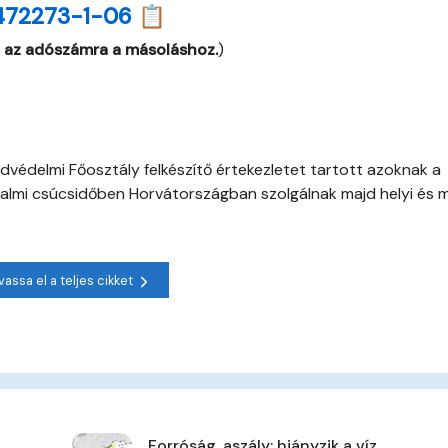
472273-1-06 📋
 az adószámra a másoláshoz.
)
édelmi Főosztály felkészítő értekezletet tartott azoknak a
orgalmi csúcsidőben Horvátországban szolgálnak majd helyi és 
vassa el a teljes cikket
Forróság, aszály: hiányzik a víz