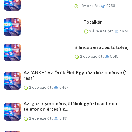
1 év ezelőtt
5736
Totálkár
2 éve ezelőtt
5674
Bilincsben az autótolvaj
2 éve ezelőtt
5515
Az "ANKH" Az Örök Élet Egyháza közleménye (1.
rész)
2 éve ezelőtt
5467
Az igazi nyereményjátékok győzteseit nem
telefonon értesítik...
2 éve ezelőtt
5431