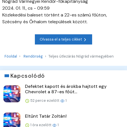
Nógrád Vármegyei Rendőr-főkapitányság
2024. 01. 11., cs - 09:59
Közlekedési baleset történt a 22-es számú főúton,
Szécsény és Őrhalom települések között.
Olvassa el a teljes cikket
Főoldal
Rendőrség
Teljes útlezárás Nógrád vármegyében
Kapcsolódó
Defektet kapott és árokba hajtott egy
Chevrolet a 87-es főút...
52 perce ezelőtt
1
Eltűnt Tatár Zoltán!
1 óra ezelőtt
1