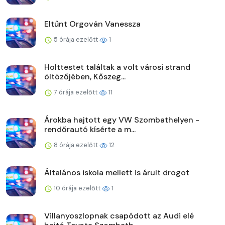
Eltűnt Orgován Vanessza
5 órája ezelőtt
1
Holttestet találtak a volt városi strand
öltözőjében, Kőszeg...
7 órája ezelőtt
11
Árokba hajtott egy VW Szombathelyen -
rendőrautó kísérte a m...
8 órája ezelőtt
12
Általános iskola mellett is árult drogot
10 órája ezelőtt
1
Villanyoszlopnak csapódott az Audi elé