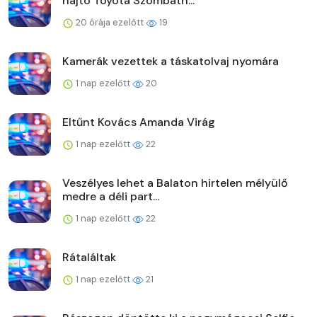
hajtó Toyota Szombath...
20 órája ezelőtt
19
Kamerák vezettek a táskatolvaj nyomára
1 nap ezelőtt
20
Eltűnt Kovács Amanda Virág
1 nap ezelőtt
22
Veszélyes lehet a Balaton hirtelen mélyülő
medre a déli part...
1 nap ezelőtt
22
Rátaláltak
1 nap ezelőtt
21