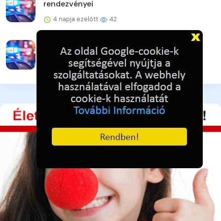
rendezvényei
4 napja ezelőtt
42
Karcagi mérleg
4 napja ezelőtt
37