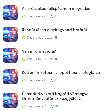
Az erőszakos fellépés nem megoldás
3 napja ezelőtt
32
Rendőrkézen a nyíregyházi betörők
3 napja ezelőtt
31
Van információja?
3 napja ezelőtt
31
Ketten őrizetben, a lopott pénz lefoglalva
3 napja ezelőtt
33
Új rendőri vezető Nógrád Vármegye
Önkormányzatának Közgyűlés...
3 napja ezelőtt
36