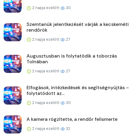
2 napja ezelőtt
30
Szemtanúk jelentkezését várják a kecskeméti
rendőrök
2 napja ezelőtt
27
Augusztusban is folytatódik a toborzás
Tolnában
2 napja ezelőtt
27
Elfogások, intézkedések és segítségnyújtás –
folytatódott az...
2 napja ezelőtt
30
A kamera rögzítette, a rendőr felismerte
2 napja ezelőtt
32