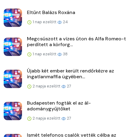
Eltűnt Balázs Roxána
1 nap ezelőtt
24
Megcsúszott a vizes úton és Alfa Romeo-t
perdített a körforg...
1 nap ezelőtt
38
Újabb két ember került rendőrkézre az
ingatlanmaffia ügyében...
2 napja ezelőtt
27
Budapesten fogták el az ál-
adománygyűjtőket
2 napja ezelőtt
27
Ismét telefonos csalók vették célba az