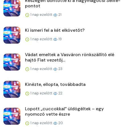
Részegen döntötte ki a nagymágocsi Selfie-
pontot
1 nap ezelőtt
21
Ki ismeri fel a két elkövetőt?
1 nap ezelőtt
19
Vádat emeltek a Vasváron rönkszállító elé
hajtó Fiat vezetőj...
1 nap ezelőtt
23
Kinézte, ellopta, továbbadta
1 nap ezelőtt
22
Lopott „cuccokkal” üldögéltek – egy
nyomozó vette észre
1 nap ezelőtt
20