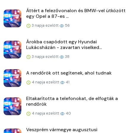
Áttért a felezővonalon és BMW-vel ütközött
egy Opel a 87-es ...
3 napja ezelőtt
56
Árokba csapódott egy Hyundai
Lukácsházán - zavartan viselked...
3 napja ezelőtt
38
A rendőrök ott segítenek, ahol tudnak
4 napja ezelőtt
41
Eltakarította a telefonokat, de elfogták a
rendőrök
4 napja ezelőtt
40
Veszprém vármegye augusztusi