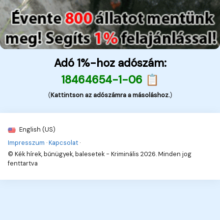
Adó 1%-hoz adószám:
18464654-1-06 📋
(
Kattintson az adószámra a másoláshoz.
)
English (US)
Impresszum
·
Kapcsolat
·
© Kék hírek, bűnügyek, balesetek - Kriminális 2026. Minden jog
fenttartva