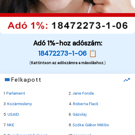
Adó 1%-hoz adószám:
18472273-1-06 📋
(
Kattintson az adószámra a másoláshoz.
)
Felkapott
1.
Parlament
2.
Jane Fonda
3.
Kozármisleny
4.
Roberta Flack
5.
USAID
6.
Gázolaj
7.
NKE
8.
Szőke Gábor Miklós