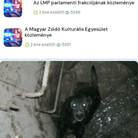
Az LMP parlamenti frakciójának közleménye
2 éve ezelőtt
5346
A Magyar Zsidó Kulturális Egyesület
közleménye
2 éve ezelőtt
5301