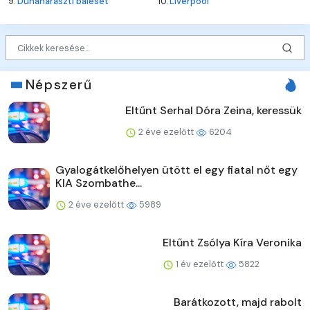
9.
Dunaharaszti baleset
10.
Liverpool
Népszerű
Eltűnt Serhal Dóra Zeina, keressük
2 éve ezelőtt
6204
Gyalogátkelőhelyen ütött el egy fiatal nőt egy
KIA Szombathe...
2 éve ezelőtt
5989
Eltűnt Zsólya Kíra Veronika
1 év ezelőtt
5822
Barátkozott, majd rabolt