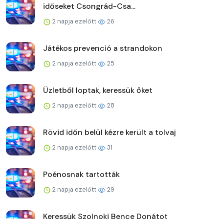
időseket Csongrád-Csa...
2 napja ezelőtt
26
Játékos prevenció a strandokon
2 napja ezelőtt
25
Üzletből loptak, keressük őket
2 napja ezelőtt
28
Rövid időn belül kézre került a tolvaj
2 napja ezelőtt
31
Poénosnak tartották
2 napja ezelőtt
29
Keressük Szolnoki Bence Donátot