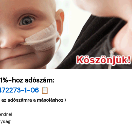
 1%-hoz adószám:
472273-1-06 📋
 az adószámra a másoláshoz.
)
erdnél
nyság