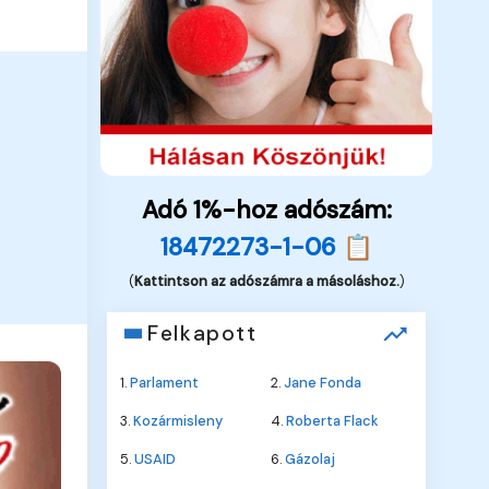
Adó 1%-hoz adószám:
18472273-1-06 📋
(
Kattintson az adószámra a másoláshoz.
)
Felkapott
1.
Parlament
2.
Jane Fonda
3.
Kozármisleny
4.
Roberta Flack
5.
USAID
6.
Gázolaj