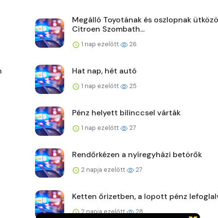
Megálló Toyotának és oszlopnak ütközö
Citroen Szombath...
1 nap ezelőtt
26
n
Hat nap, hét autó
1 nap ezelőtt
25
Pénz helyett bilinccsel várták
1 nap ezelőtt
27
Rendőrkézen a nyíregyházi betörők
2 napja ezelőtt
27
Ketten őrizetben, a lopott pénz lefoglal
2 napja ezelőtt
28