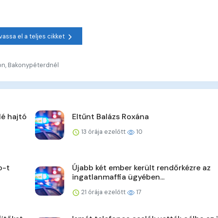
vassa el a teljes cikket
ton, Bakonypéterdnél
lé hajtó
Eltűnt Balázs Roxána
13 órája ezelőtt
10
o-t
Újabb két ember került rendőrkézre az
ingatlanmaffia ügyében...
21 órája ezelőtt
17