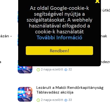
Áttért a felezővonalon és BMW-vel ütk
egy Opel a 87-es ...
2 napja ezelőtt
43
ázán -
A rendőrök ott segítenek, ahol tudnak
2 napja ezelőtt
32
a
Veszprém vármegye augusztusi rendez
2 napja ezelőtt
32
Lezárult a Makói Rendőrkapitányság
Táblavadász akciója
2 napja ezelőtt
33