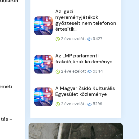
időseket
Az igazi
nyereményjátékok
győzteseit nem telefonon
értesítik...
2 éve ezelőtt
5427
Az LMP parlamenti
frakciójának közleménye
2 éve ezelőtt
5344
eméti
A Magyar Zsidó Kulturális
Egyesület közleménye
2 éve ezelőtt
5299
jtás –