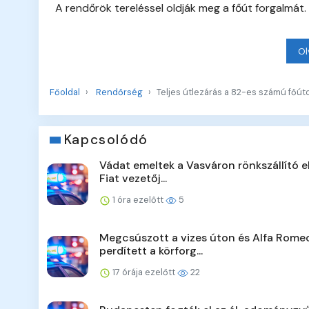
A rendőrök tereléssel oldják meg a főút forgalmát.
Ol
Főoldal
Rendőrség
Teljes útlezárás a 82-es számú főú
Kapcsolódó
Vádat emeltek a Vasváron rönkszállító e
Fiat vezetőj...
1 óra ezelőtt
5
Megcsúszott a vizes úton és Alfa Rome
perdített a körforg...
17 órája ezelőtt
22