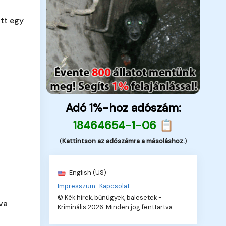
tt egy
Adó 1%-hoz adószám:
18464654-1-06 📋
(
Kattintson az adószámra a másoláshoz.
)
English (US)
Impresszum
·
Kapcsolat
·
© Kék hírek, bűnügyek, balesetek -
va
Kriminális 2026. Minden jog fenttartva