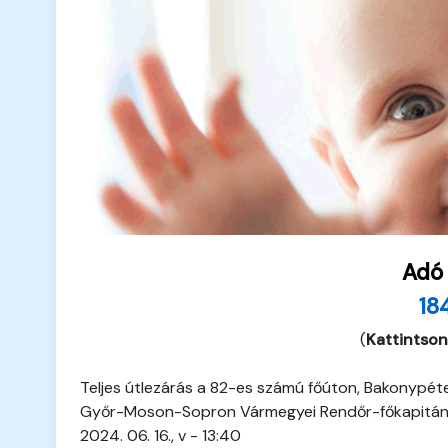
Adó
18
(
Kattintson
Teljes útlezárás a 82-es számú főúton, Bakonypét
Győr-Moson-Sopron Vármegyei Rendőr-főkapitá
2024. 06. 16., v - 13:40