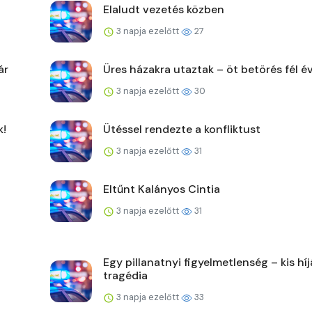
Elaludt vezetés közben
3 napja ezelőtt
27
ár
Üres házakra utaztak – öt betörés fél év
3 napja ezelőtt
30
k!
Ütéssel rendezte a konfliktust
3 napja ezelőtt
31
Eltűnt Kalányos Cintia
3 napja ezelőtt
31
Egy pillanatnyi figyelmetlenség – kis hí
tragédia
3 napja ezelőtt
33