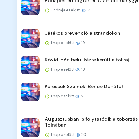
Budapesten fogták el az ál-adománygyű
22 órája ezelőtt
17
Játékos prevenció a strandokon
1 nap ezelőtt
19
Rövid időn belül kézre került a tolvaj
1 nap ezelőtt
18
Keressük Szolnoki Bence Donátot
1 nap ezelőtt
21
Augusztusban is folytatódik a toborzás
Tolnában
1 nap ezelőtt
20