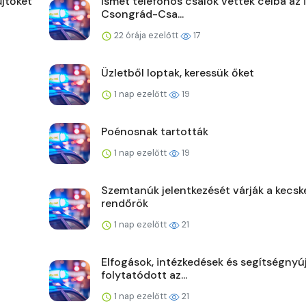
jtőket
Ismét telefonos csalók vették célba az 
Csongrád-Csa...
22 órája ezelőtt
17
Üzletből loptak, keressük őket
1 nap ezelőtt
19
Poénosnak tartották
1 nap ezelőtt
19
Szemtanúk jelentkezését várják a kecsk
rendőrök
1 nap ezelőtt
21
Elfogások, intézkedések és segítségnyú
folytatódott az...
1 nap ezelőtt
21