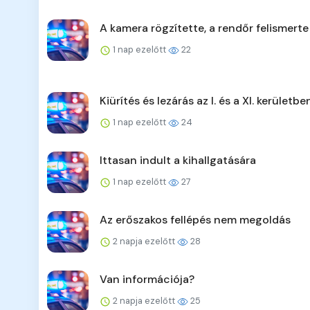
A kamera rögzítette, a rendőr felismerte
1 nap ezelőtt
22
Kiürítés és lezárás az I. és a XI. kerületbe
1 nap ezelőtt
24
Ittasan indult a kihallgatására
1 nap ezelőtt
27
Az erőszakos fellépés nem megoldás
2 napja ezelőtt
28
Van információja?
2 napja ezelőtt
25