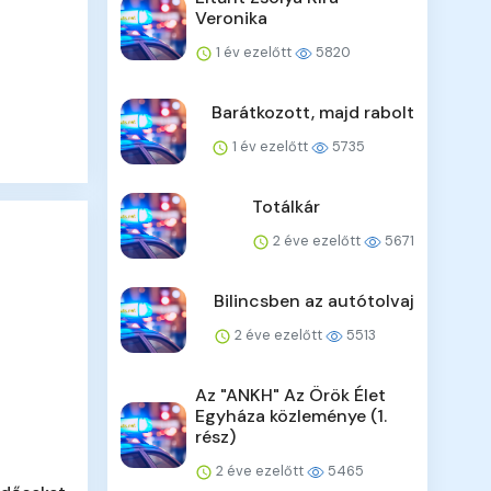
Veronika
1 év ezelőtt
5820
Barátkozott, majd rabolt
1 év ezelőtt
5735
Totálkár
2 éve ezelőtt
5671
Bilincsben az autótolvaj
2 éve ezelőtt
5513
Az "ANKH" Az Örök Élet
Egyháza közleménye (1.
rész)
2 éve ezelőtt
5465