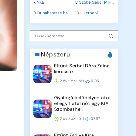
7.
NKE
8.
Szőke Gábor Miklós
9.
Dunaharaszti baleset
10.
Liverpool
Népszerű
Eltűnt Serhal Dóra Zeina,
keressük
2 éve ezelőtt
6193
Gyalogátkelőhelyen ütött
el egy fiatal nőt egy KIA
Szombathe...
2 éve ezelőtt
5987
Eltűnt Zsólya Kíra