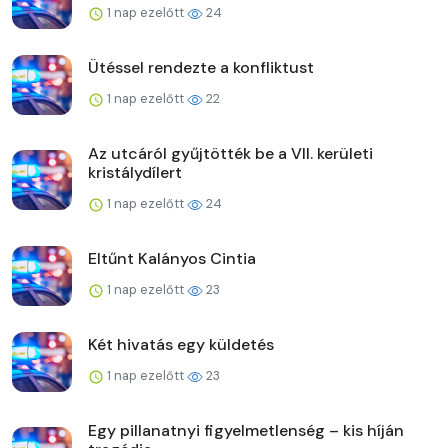
1 nap ezelőtt
24
Ütéssel rendezte a konfliktust
1 nap ezelőtt
22
Az utcáról gyűjtötték be a VII. kerületi
kristálydílert
1 nap ezelőtt
24
Eltűnt Kalányos Cintia
1 nap ezelőtt
23
Két hivatás egy küldetés
1 nap ezelőtt
23
Egy pillanatnyi figyelmetlenség – kis híján