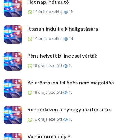
Hat nap, hét autó
14 órája ezelőtt
15
Ittasan indult a kihallgatására
14 órája ezelőtt
14
Pénz helyett bilinccsel várták
16 órája ezelőtt
15
Az erőszakos fellépés nem megoldás
16 órája ezelőtt
15
Rendőrkézen a nyíregyházi betörők
16 órája ezelőtt
13
Van információja?