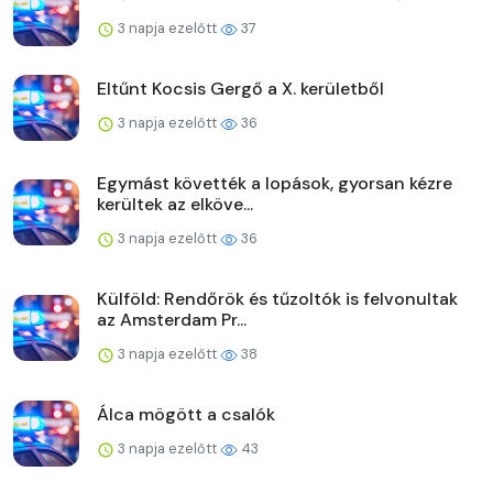
3 napja ezelőtt
37
Eltűnt Kocsis Gergő a X. kerületből
3 napja ezelőtt
36
Egymást követték a lopások, gyorsan kézre
kerültek az elköve...
3 napja ezelőtt
36
Külföld: Rendőrök és tűzoltók is felvonultak
az Amsterdam Pr...
3 napja ezelőtt
38
Álca mögött a csalók
3 napja ezelőtt
43