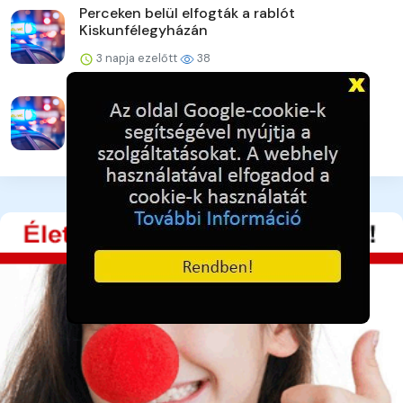
Perceken belül elfogták a rablót
Kiskunfélegyházán
3 napja ezelőtt
38
A lakat nem állta útját
3 napja ezelőtt
40