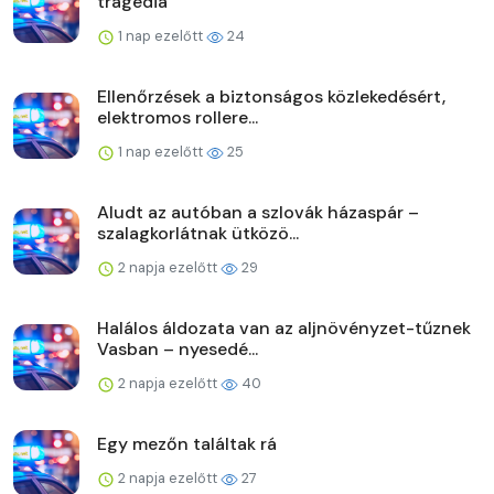
tragédia
1 nap ezelőtt
24
Ellenőrzések a biztonságos közlekedésért,
elektromos rollere...
1 nap ezelőtt
25
Aludt az autóban a szlovák házaspár –
szalagkorlátnak ütközö...
2 napja ezelőtt
29
Halálos áldozata van az aljnövényzet-tűznek
Vasban – nyesedé...
2 napja ezelőtt
40
Egy mezőn találtak rá
2 napja ezelőtt
27