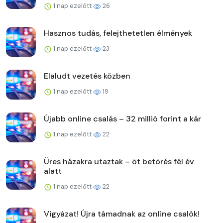
1 nap ezelőtt
26
Hasznos tudás, felejthetetlen élmények
1 nap ezelőtt
23
Elaludt vezetés közben
1 nap ezelőtt
19
Újabb online csalás – 32 millió forint a kár
1 nap ezelőtt
22
Üres házakra utaztak – öt betörés fél év
alatt
1 nap ezelőtt
22
Vigyázat! Újra támadnak az online csalók!