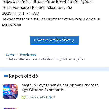
Teljes útlezárás a 6-os főúton Bonyhád térségében
Tolna Vármegyei Rendőr-főkapitányság
2025. 11. 17., h - 14:00
Baleset történt a 158-as kilométerszelvényben a vasúti
felüljárónál.
Olvassa el a teljes cikket
Főoldal
Rendőrség
Teljes útlezárás a 6-os főúton Bonyhád térségében
Kapcsolódó
Megálló Toyotának és oszlopnak ütközött
egy Citroen Szombath...
7 órája ezelőtt
12