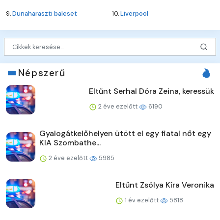
9.
Dunaharaszti baleset
10.
Liverpool
Népszerű
Eltűnt Serhal Dóra Zeina, keressük
2 éve ezelőtt
6190
Gyalogátkelőhelyen ütött el egy fiatal nőt egy
KIA Szombathe...
2 éve ezelőtt
5985
Eltűnt Zsólya Kíra Veronika
1 év ezelőtt
5818