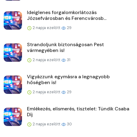
Ideiglenes forgalomkorlátozás
Józsefvárosban és Ferencvárosb...
2 napja ezelőtt
29
Strandoljunk biztonságosan Pest
vármegyében is!
2 napja ezelőtt
31
Vigyázzunk egymásra a legnagyobb
hőségben is!
2 napja ezelőtt
29
Emlékezés, elismerés, tisztelet: Tündik Csaba
Díj
2 napja ezelőtt
30