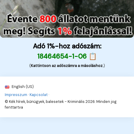
Adó 1%-hoz adószám:
18464654-1-06 📋
(
Kattintson az adószámra a másoláshoz.
)
English (US)
Impresszum
·
Kapcsolat
·
© Kék hírek, bűnügyek, balesetek - Kriminális 2026. Minden jog
fenttartva