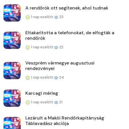
A rendőrök ott segítenek, ahol tudnak
1 nap ezelőtt
23
Eltakarította a telefonokat, de elfogták a
rendőrök
1 nap ezelőtt
22
Veszprém vármegye augusztusi
rendezvényei
1 nap ezelőtt
24
Karcagi mérleg
1 nap ezelőtt
21
Lezárult a Makói Rendőrkapitányság
Táblavadász akciója