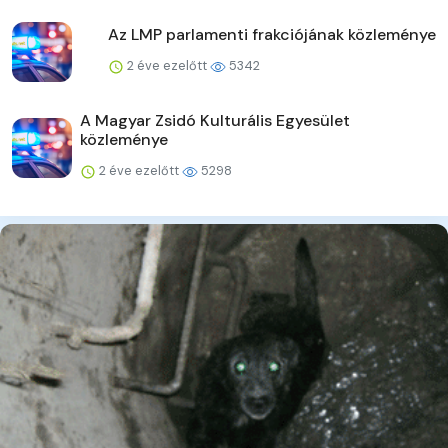
Az LMP parlamenti frakciójának közleménye
2 éve ezelőtt
5342
A Magyar Zsidó Kulturális Egyesület
közleménye
2 éve ezelőtt
5298