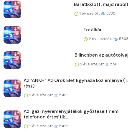
Barátkozott, majd rabolt
1 év ezelőtt
5730
Totálkár
2 éve ezelőtt
5668
Bilincsben az autótolvaj
2 éve ezelőtt
5511
Az "ANKH" Az Örök Élet Egyháza közleménye (1.
rész)
2 éve ezelőtt
5463
Az igazi nyereményjátékok győzteseit nem
telefonon értesítik...
2 éve ezelőtt
5426