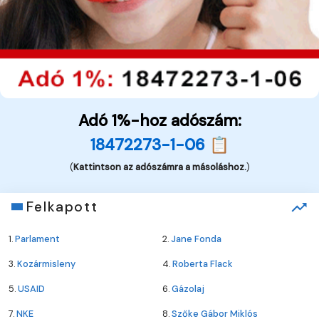
Adó 1%-hoz adószám:
18472273-1-06 📋
(
Kattintson az adószámra a másoláshoz.
)
Felkapott
1.
Parlament
2.
Jane Fonda
3.
Kozármisleny
4.
Roberta Flack
5.
USAID
6.
Gázolaj
7.
NKE
8.
Szőke Gábor Miklós