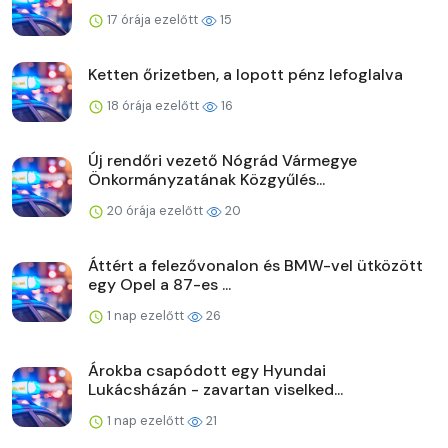
17 órája ezelőtt
15
Ketten őrizetben, a lopott pénz lefoglalva
18 órája ezelőtt
16
Új rendőri vezető Nógrád Vármegye
Önkormányzatának Közgyűlés...
20 órája ezelőtt
20
Áttért a felezővonalon és BMW-vel ütközött
egy Opel a 87-es ...
1 nap ezelőtt
26
Árokba csapódott egy Hyundai
Lukácsházán - zavartan viselked...
1 nap ezelőtt
21