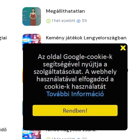
Megállíthatatlan
1 hét ezelőtt
59
iai
Kemény játékok Lengyelországban
1 hét ezelőtt
61
Új fővárosi szélrekord (2026.07.27.)
1 hét ezelőtt
60
A kemence előtt
1 hét ezelőtt
68
idő
Nincs nagyobb zsaru!