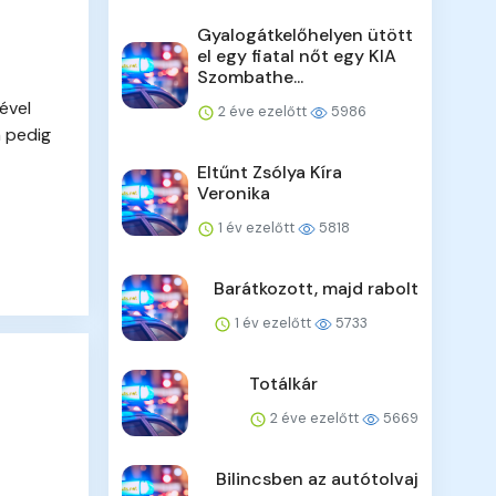
Gyalogátkelőhelyen ütött
el egy fiatal nőt egy KIA
Szombathe...
ével
2 éve ezelőtt
5986
n pedig
Eltűnt Zsólya Kíra
Veronika
1 év ezelőtt
5818
Barátkozott, majd rabolt
1 év ezelőtt
5733
Totálkár
2 éve ezelőtt
5669
Bilincsben az autótolvaj