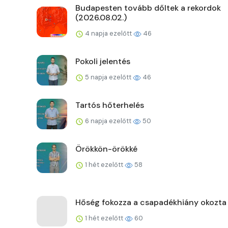
Budapesten tovább dőltek a rekordok
(2026.08.02.)
4 napja ezelőtt
46
Pokoli jelentés
5 napja ezelőtt
46
Tartós hőterhelés
6 napja ezelőtt
50
Örökkön-örökké
1 hét ezelőtt
58
Hőség fokozza a csapadékhiány okozta
1 hét ezelőtt
60