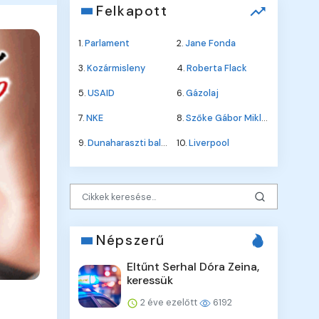
Felkapott
1.
Parlament
2.
Jane Fonda
3.
Kozármisleny
4.
Roberta Flack
5.
USAID
6.
Gázolaj
7.
NKE
8.
Szőke Gábor Miklós
9.
Dunaharaszti baleset
10.
Liverpool
Népszerű
Eltűnt Serhal Dóra Zeina,
keressük
2 éve ezelőtt
6192