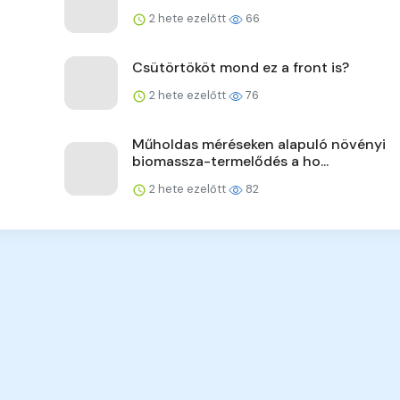
2 hete ezelőtt
66
Csütörtököt mond ez a front is?
2 hete ezelőtt
76
Műholdas méréseken alapuló növényi
biomassza-termelődés a ho...
2 hete ezelőtt
82
7
rek, információk, naprakészen!
Hírek, érdekességek, Nek