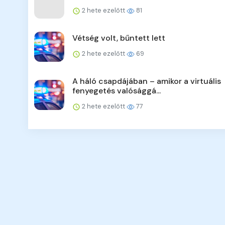
2 hete ezelőtt
81
Vétség volt, bűntett lett
2 hete ezelőtt
69
A háló csapdájában – amikor a virtuális
fenyegetés valósággá...
2 hete ezelőtt
77
Hí