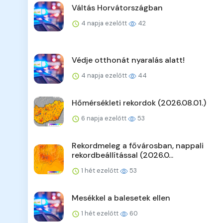
Váltás Horvátországban
4 napja ezelőtt
42
Védje otthonát nyaralás alatt!
4 napja ezelőtt
44
Hőmérsékleti rekordok (2026.08.01.)
6 napja ezelőtt
53
Rekordmeleg a fővárosban, nappali
rekordbeállítással (2026.0...
1 hét ezelőtt
53
Mesékkel a balesetek ellen
1 hét ezelőtt
60