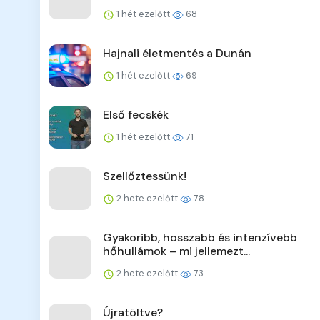
1 hét ezelőtt
68
Hajnali életmentés a Dunán
1 hét ezelőtt
69
Első fecskék
1 hét ezelőtt
71
Szellőztessünk!
2 hete ezelőtt
78
Gyakoribb, hosszabb és intenzívebb
hőhullámok – mi jellemezt...
2 hete ezelőtt
73
Újratöltve?