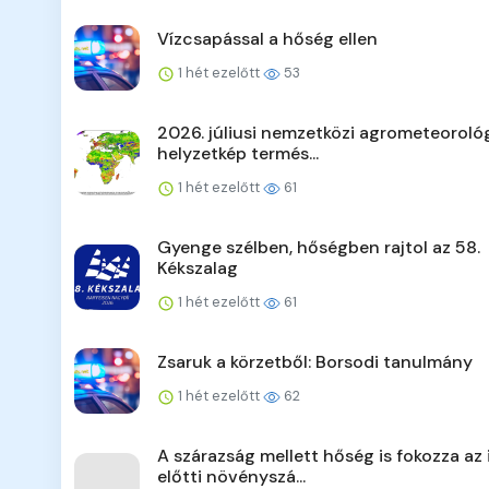
Vízcsapással a hőség ellen
1 hét ezelőtt
53
2026. júliusi nemzetközi agrometeorológ
helyzetkép termés...
1 hét ezelőtt
61
Gyenge szélben, hőségben rajtol az 58.
Kékszalag
1 hét ezelőtt
61
Zsaruk a körzetből: Borsodi tanulmány
1 hét ezelőtt
62
A szárazság mellett hőség is fokozza az 
előtti növényszá...