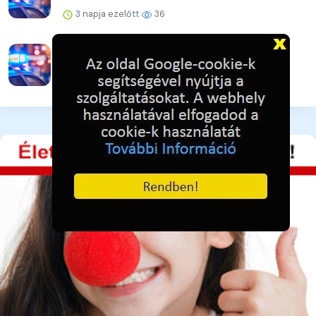
3 napja ezelőtt
36
A lakat nem állta útját
3 napja ezelőtt
39