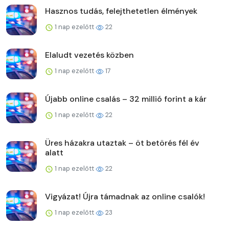
Hasznos tudás, felejthetetlen élmények
1 nap ezelőtt
22
Elaludt vezetés közben
1 nap ezelőtt
17
Újabb online csalás – 32 millió forint a kár
1 nap ezelőtt
22
Üres házakra utaztak – öt betörés fél év
alatt
1 nap ezelőtt
22
Vigyázat! Újra támadnak az online csalók!
1 nap ezelőtt
23