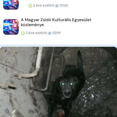
2 éve ezelőtt
5342
A Magyar Zsidó Kulturális Egyesület
közleménye
2 éve ezelőtt
5298