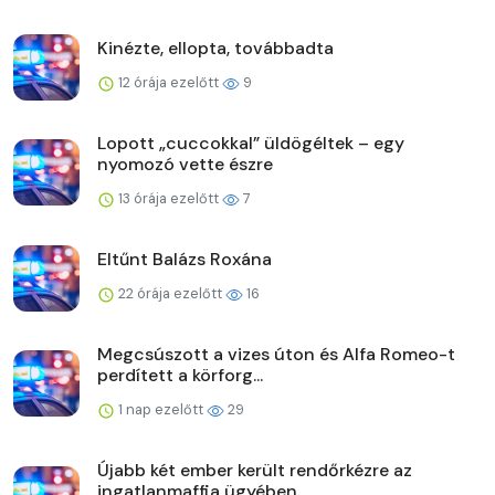
Kinézte, ellopta, továbbadta
12 órája ezelőtt
9
Lopott „cuccokkal” üldögéltek – egy
nyomozó vette észre
13 órája ezelőtt
7
Eltűnt Balázs Roxána
22 órája ezelőtt
16
Megcsúszott a vizes úton és Alfa Romeo-t
perdített a körforg...
1 nap ezelőtt
29
Újabb két ember került rendőrkézre az
ingatlanmaffia ügyében...