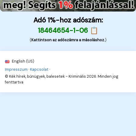
Adó 1%-hoz adószám:
18464654-1-06 📋
(
Kattintson az adószámra a másoláshoz.
)
English (US)
Impresszum
·
Kapcsolat
·
© Kék hírek, bűnügyek, balesetek - Kriminális 2026. Minden jog
fenttartva