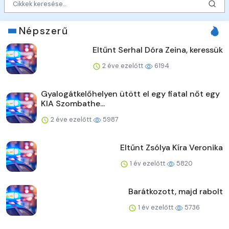
Népszerű
Eltűnt Serhal Dóra Zeina, keressük
2 éve ezelőtt
6194
Gyalogátkelőhelyen ütött el egy fiatal nőt egy
KIA Szombathe...
2 éve ezelőtt
5987
Eltűnt Zsólya Kíra Veronika
1 év ezelőtt
5820
Barátkozott, majd rabolt
1 év ezelőtt
5736