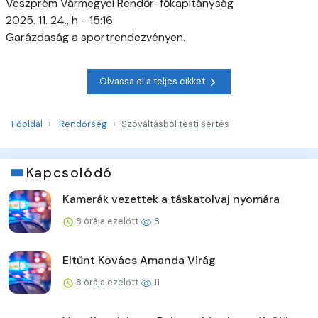
Veszprém Vármegyei Rendőr-főkapitányság
2025. 11. 24., h - 15:16
Garázdaság a sportrendezvényen.
Olvassa el a teljes cikket
Főoldal
Rendőrség
Szóváltásból testi sértés
Kapcsolódó
Kamerák vezettek a táskatolvaj nyomára
8 órája ezelőtt
8
Eltűnt Kovács Amanda Virág
8 órája ezelőtt
11