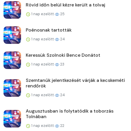
Rövid időn belül kézre került a tolvaj
1 nap ezelőtt
25
Poénosnak tartották
1 nap ezelőtt
24
Keressük Szolnoki Bence Donátot
1 nap ezelőtt
23
Szemtanúk jelentkezését várják a kecskeméti
rendőrök
1 nap ezelőtt
24
Augusztusban is folytatódik a toborzás
Tolnában
1 nap ezelőtt
22