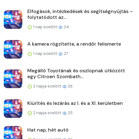
Elfogások, intézkedések és segítségnyújtás –
folytatódott az...
1 nap ezelőtt
24
A kamera rögzítette, a rendőr felismerte
1 nap ezelőtt
27
Megálló Toyotának és oszlopnak ütközött
egy Citroen Szombath...
2 napja ezelőtt
26
Kiürítés és lezárás az I. és a XI. kerületben
2 napja ezelőtt
25
Hat nap, hét autó