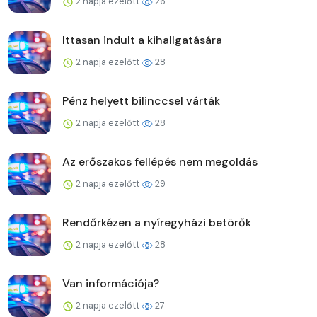
2 napja ezelőtt
26
Ittasan indult a kihallgatására
2 napja ezelőtt
28
Pénz helyett bilinccsel várták
2 napja ezelőtt
28
Az erőszakos fellépés nem megoldás
2 napja ezelőtt
29
Rendőrkézen a nyíregyházi betörők
2 napja ezelőtt
28
Van információja?
2 napja ezelőtt
27