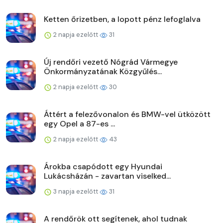
Ketten őrizetben, a lopott pénz lefoglalva
2 napja ezelőtt
31
Új rendőri vezető Nógrád Vármegye
Önkormányzatának Közgyűlés...
2 napja ezelőtt
30
Áttért a felezővonalon és BMW-vel ütközött
egy Opel a 87-es ...
2 napja ezelőtt
43
Árokba csapódott egy Hyundai
Lukácsházán - zavartan viselked...
3 napja ezelőtt
31
A rendőrök ott segítenek, ahol tudnak