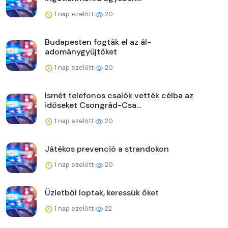
1 nap ezelőtt
20
Budapesten fogták el az ál-
adománygyűjtőket
1 nap ezelőtt
20
Ismét telefonos csalók vették célba az
időseket Csongrád-Csa...
1 nap ezelőtt
20
Játékos prevenció a strandokon
1 nap ezelőtt
20
Üzletből loptak, keressük őket
1 nap ezelőtt
22