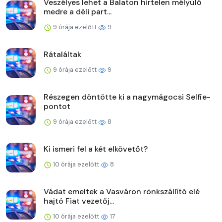
Veszélyes lehet a Balaton hirtelen mélyülő
medre a déli part...
9 órája ezelőtt
9
Rátaláltak
9 órája ezelőtt
9
Részegen döntötte ki a nagymágocsi Selfie-
pontot
9 órája ezelőtt
8
Ki ismeri fel a két elkövetőt?
10 órája ezelőtt
8
Vádat emeltek a Vasváron rönkszállító elé
hajtó Fiat vezetőj...
10 órája ezelőtt
17