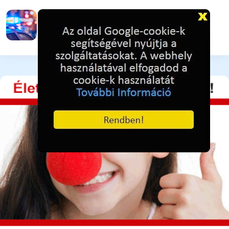
Ütéssel rendezte a konfliktust
3 napja ezelőtt
35