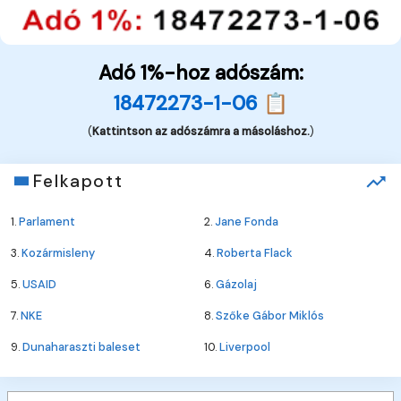
Adó 1%-hoz adószám:
18472273-1-06 📋
(
Kattintson az adószámra a másoláshoz.
)
Felkapott
1.
Parlament
2.
Jane Fonda
3.
Kozármisleny
4.
Roberta Flack
5.
USAID
6.
Gázolaj
7.
NKE
8.
Szőke Gábor Miklós
9.
Dunaharaszti baleset
10.
Liverpool