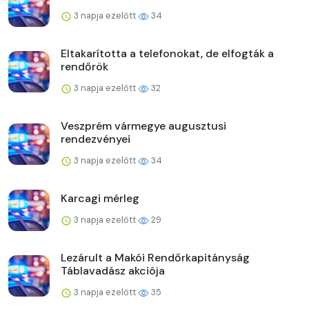
3 napja ezelőtt
34
Eltakarította a telefonokat, de elfogták a
rendőrök
3 napja ezelőtt
32
Veszprém vármegye augusztusi
rendezvényei
3 napja ezelőtt
34
Karcagi mérleg
3 napja ezelőtt
29
Lezárult a Makói Rendőrkapitányság
Táblavadász akciója
3 napja ezelőtt
35