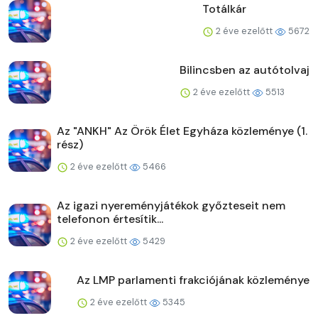
Totálkár
2 éve ezelőtt
5672
Bilincsben az autótolvaj
2 éve ezelőtt
5513
Az "ANKH" Az Örök Élet Egyháza közleménye (1.
rész)
2 éve ezelőtt
5466
Az igazi nyereményjátékok győzteseit nem
telefonon értesítik...
2 éve ezelőtt
5429
Az LMP parlamenti frakciójának közleménye
2 éve ezelőtt
5345