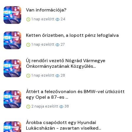
Van információja?
1 nap ezelőtt
24
Ketten őrizetben, a lopott pénz lefoglalva
1 nap ezelőtt
27
Új rendőri vezető Nógrád Vármegye
Önkormányzatának Közgyűlés...
1 nap ezelőtt
28
Áttért a felezővonalon és BMW-vel ütközött
egy Opel a 87-es ...
2 napja ezelőtt
38
Árokba csapódott egy Hyundai
Lukácsházán - zavartan viselked...