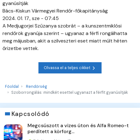
gyanúsítják
Bács-Kiskun Vármegyei Rendőr-főkapitányság
2024. 01. 17., sze - 07:45
A Medjugorjei Szűzanya szobrát – a kunszentmiklósi
rendőrök gyanúja szerint – ugyanaz a férfi rongálhatta
meg májusban, akit a szilveszteri eset miatt múlt héten
őrizetbe vettek.
Olvassa el a teljes cikket
Főoldal
Rendőrség
Szoborrongálás: mindkét esettel ugyanazt a férfit gyanúsítják
Kapcsolódó
Megcsúszott a vizes úton és Alfa Romeo-t
perdített a körforg...