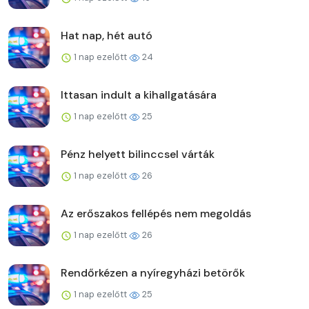
Hat nap, hét autó
1 nap ezelőtt
24
Ittasan indult a kihallgatására
1 nap ezelőtt
25
Pénz helyett bilinccsel várták
1 nap ezelőtt
26
Az erőszakos fellépés nem megoldás
1 nap ezelőtt
26
Rendőrkézen a nyíregyházi betörők
1 nap ezelőtt
25