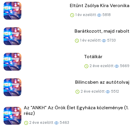
Eltűnt Zsólya Kíra Veronika
1 év ezelőtt
5818
Barátkozott, majd rabolt
1 év ezelőtt
5733
Totálkár
2 éve ezelőtt
5669
Bilincsben az autótolvaj
2 éve ezelőtt
5512
Az "ANKH" Az Örök Élet Egyháza közleménye (1.
rész)
2 éve ezelőtt
5463