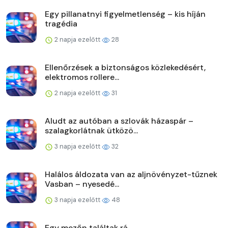
Egy pillanatnyi figyelmetlenség – kis híján
tragédia
2 napja ezelőtt
28
Ellenőrzések a biztonságos közlekedésért,
elektromos rollere...
2 napja ezelőtt
31
Aludt az autóban a szlovák házaspár –
szalagkorlátnak ütközö...
3 napja ezelőtt
32
Halálos áldozata van az aljnövényzet-tűznek
Vasban – nyesedé...
3 napja ezelőtt
48
Egy mezőn találtak rá