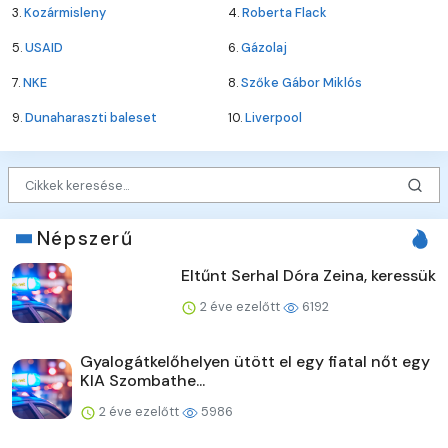
3.
Kozármisleny
4.
Roberta Flack
5.
USAID
6.
Gázolaj
7.
NKE
8.
Szőke Gábor Miklós
9.
Dunaharaszti baleset
10.
Liverpool
Népszerű
Eltűnt Serhal Dóra Zeina, keressük
2 éve ezelőtt
6192
Gyalogátkelőhelyen ütött el egy fiatal nőt egy
KIA Szombathe...
2 éve ezelőtt
5986