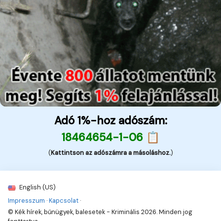
Adó 1%-hoz adószám:
18464654-1-06 📋
(
Kattintson az adószámra a másoláshoz.
)
English (US)
Impresszum
·
Kapcsolat
·
© Kék hírek, bűnügyek, balesetek - Kriminális 2026. Minden jog