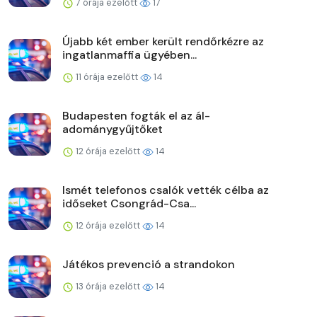
7 órája ezelőtt
17
Újabb két ember került rendőrkézre az
ingatlanmaffia ügyében...
11 órája ezelőtt
14
Budapesten fogták el az ál-
adománygyűjtőket
12 órája ezelőtt
14
Ismét telefonos csalók vették célba az
időseket Csongrád-Csa...
12 órája ezelőtt
14
Játékos prevenció a strandokon
13 órája ezelőtt
14