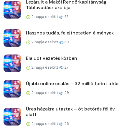
Lezárult a Makói Rendőrkapitányság
Táblavadász akciója
2 napja ezelőtt
33
Hasznos tudás, felejthetetlen élmények
2 napja ezelőtt
30
Elaludt vezetés közben
2 napja ezelőtt
27
Újabb online csalás – 32 millió forint a kár
2 napja ezelőtt
29
Üres házakra utaztak – öt betörés fél év
alatt
2 napja ezelőtt
26