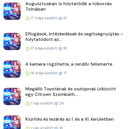
Augusztusban is folytatódik a toborzás
Tolnában
17 órája ezelőtt
15
Elfogások, intézkedések és segítségnyújtás –
folytatódott az...
17 órája ezelőtt
18
A kamera rögzítette, a rendőr felismerte
18 órája ezelőtt
17
Megálló Toyotának és oszlopnak ütközött
egy Citroen Szombath...
1 nap ezelőtt
24
Kiürítés és lezárás az I. és a XI. kerületben
1 nap ezelőtt
16