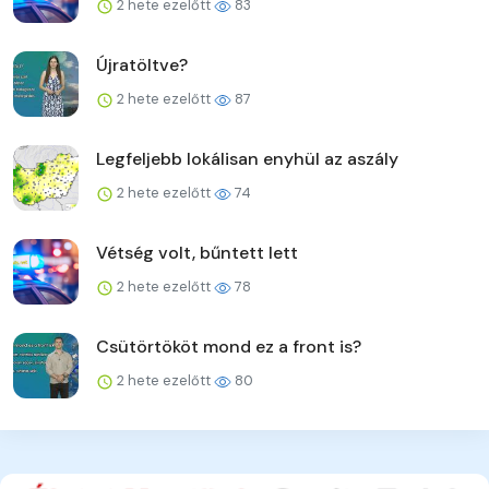
2 hete ezelőtt
83
Újratöltve?
2 hete ezelőtt
87
Legfeljebb lokálisan enyhül az aszály
2 hete ezelőtt
74
Vétség volt, bűntett lett
2 hete ezelőtt
78
Csütörtököt mond ez a front is?
2 hete ezelőtt
80