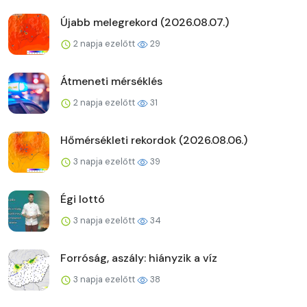
Újabb melegrekord (2026.08.07.)
2 napja ezelőtt
29
Átmeneti mérséklés
2 napja ezelőtt
31
Hőmérsékleti rekordok (2026.08.06.)
3 napja ezelőtt
39
Égi lottó
3 napja ezelőtt
34
Forróság, aszály: hiányzik a víz
3 napja ezelőtt
38