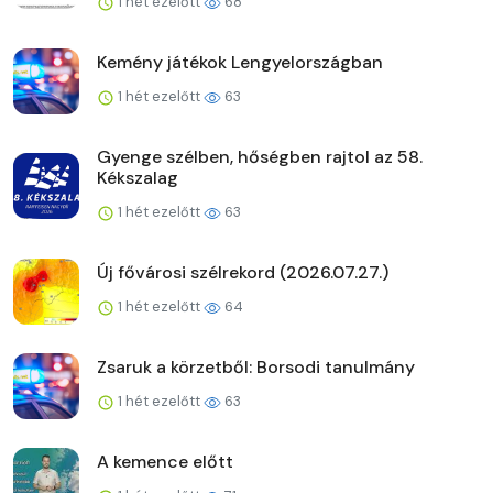
1 hét ezelőtt
68
Kemény játékok Lengyelországban
1 hét ezelőtt
63
Gyenge szélben, hőségben rajtol az 58.
Kékszalag
1 hét ezelőtt
63
Új fővárosi szélrekord (2026.07.27.)
1 hét ezelőtt
64
Zsaruk a körzetből: Borsodi tanulmány
1 hét ezelőtt
63
A kemence előtt