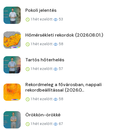
Pokoli jelentés
1 hét ezelőtt
53
Hőmérsékleti rekordok (2026.08.01.)
1 hét ezelőtt
58
Tartós hőterhelés
1 hét ezelőtt
57
Rekordmeleg a fővárosban, nappali
rekordbeállítással (2026.0...
1 hét ezelőtt
58
Örökkön-örökké
1 hét ezelőtt
67