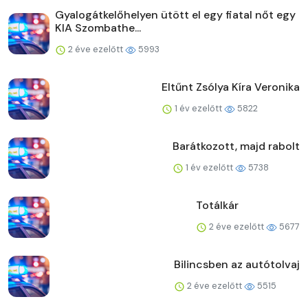
Gyalogátkelőhelyen ütött el egy fiatal nőt egy
KIA Szombathe...
2 éve ezelőtt
5993
Eltűnt Zsólya Kíra Veronika
1 év ezelőtt
5822
Barátkozott, majd rabolt
1 év ezelőtt
5738
Totálkár
2 éve ezelőtt
5677
Bilincsben az autótolvaj
2 éve ezelőtt
5515