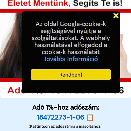
Adó 1%-hoz adószám:
18472273-1-06 📋
(
Kattintson az adószámra a másoláshoz.
)