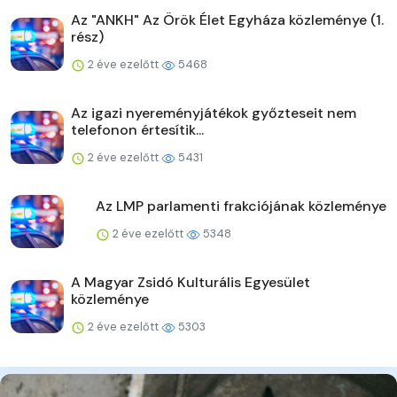
Az "ANKH" Az Örök Élet Egyháza közleménye (1.
rész)
2 éve ezelőtt
5468
Az igazi nyereményjátékok győzteseit nem
telefonon értesítik...
2 éve ezelőtt
5431
Az LMP parlamenti frakciójának közleménye
2 éve ezelőtt
5348
A Magyar Zsidó Kulturális Egyesület
közleménye
2 éve ezelőtt
5303