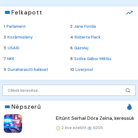
Felkapott
1.
Parlament
2.
Jane Fonda
3.
Kozármisleny
4.
Roberta Flack
5.
USAID
6.
Gázolaj
7.
NKE
8.
Szőke Gábor Miklós
9.
Dunaharaszti baleset
10.
Liverpool
Népszerű
Eltűnt Serhal Dóra Zeina, keressük
2 éve ezelőtt
6205