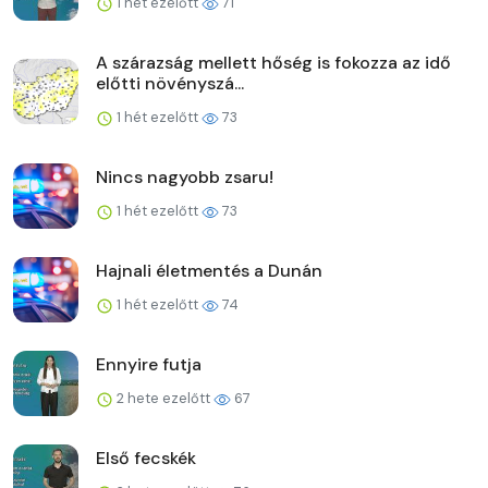
1 hét ezelőtt
71
A szárazság mellett hőség is fokozza az idő
előtti növényszá...
1 hét ezelőtt
73
Nincs nagyobb zsaru!
1 hét ezelőtt
73
Hajnali életmentés a Dunán
1 hét ezelőtt
74
Ennyire futja
2 hete ezelőtt
67
Első fecskék