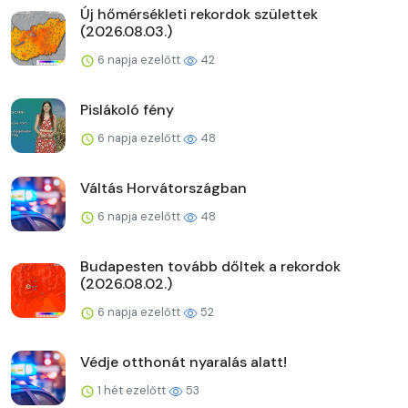
Új hőmérsékleti rekordok születtek
(2026.08.03.)
6 napja ezelőtt
42
Pislákoló fény
6 napja ezelőtt
48
Váltás Horvátországban
6 napja ezelőtt
48
Budapesten tovább dőltek a rekordok
(2026.08.02.)
6 napja ezelőtt
52
Védje otthonát nyaralás alatt!
1 hét ezelőtt
53