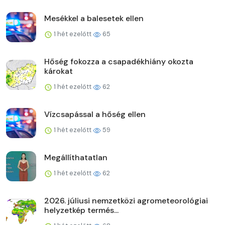
Mesékkel a balesetek ellen
1 hét ezelőtt
65
Hőség fokozza a csapadékhiány okozta
károkat
1 hét ezelőtt
62
Vízcsapással a hőség ellen
1 hét ezelőtt
59
Megállíthatatlan
1 hét ezelőtt
62
2026. júliusi nemzetközi agrometeorológiai
helyzetkép termés...