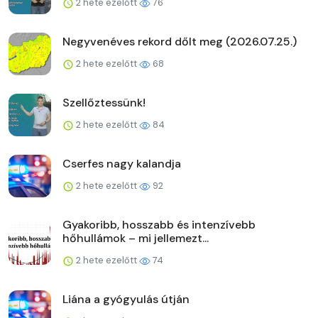
2 hete ezelőtt
76
Negyvenéves rekord dőlt meg (2026.07.25.)
2 hete ezelőtt
68
Szellőztessünk!
2 hete ezelőtt
84
Cserfes nagy kalandja
2 hete ezelőtt
92
Gyakoribb, hosszabb és intenzívebb
hőhullámok – mi jellemezt...
2 hete ezelőtt
74
Liána a gyógyulás útján