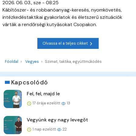
2026. 06. 03., sze - 08:25
Kábítószer- és robbanóanyag-keresés, nyomkövetés,
intézkedéstaktikai gyakorlatok és életszerű szituációk
várták a rendőrségi kutyásokat Csopakon.
Olvassa el a teljes cikket
Főoldal
Vegyes
Szimat, taktika, együttműködés
Kapcsolódó
Fel, fel, majd le
17 órája ezelőtt
13
Vegyünk egy nagy levegőt
1 nap ezelőtt
22