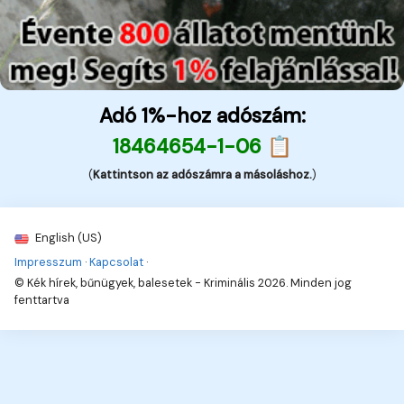
Adó 1%-hoz adószám:
18464654-1-06 📋
(
Kattintson az adószámra a másoláshoz.
)
English (US)
Impresszum
·
Kapcsolat
·
© Kék hírek, bűnügyek, balesetek - Kriminális 2026. Minden jog
fenttartva