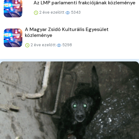
Az LMP parlamenti frakciójának közleménye
2 éve ezelőtt
5343
A Magyar Zsidó Kulturális Egyesület
közleménye
2 éve ezelőtt
5298