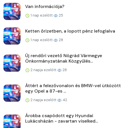
Van információja?
1 nap ezelőtt
25
Ketten őrizetben, a lopott pénz lefoglalva
1 nap ezelőtt
28
Új rendőri vezető Nógrád Vármegye
Önkormányzatának Közgyűlés...
2 napja ezelőtt
28
Áttért a felezővonalon és BMW-vel ütközött
egy Opel a 87-es ...
2 napja ezelőtt
42
Árokba csapódott egy Hyundai
Lukácsházán - zavartan viselked...