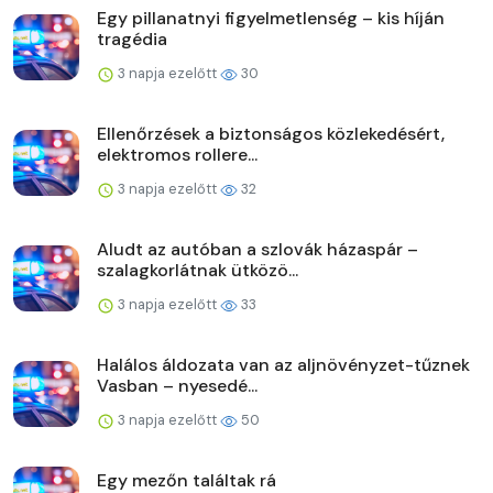
Egy pillanatnyi figyelmetlenség – kis híján
tragédia
3 napja ezelőtt
30
Ellenőrzések a biztonságos közlekedésért,
elektromos rollere...
3 napja ezelőtt
32
Aludt az autóban a szlovák házaspár –
szalagkorlátnak ütközö...
3 napja ezelőtt
33
Halálos áldozata van az aljnövényzet-tűznek
Vasban – nyesedé...
3 napja ezelőtt
50
Egy mezőn találtak rá