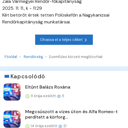
Zala Vármegyei Rendőr-főkapitányság
2025. 11. 11., k - 11:29
Két betörőt értek tetten Pölöskefőn a Nagykanizsai
Rendőrkapitányság munkatársai.
Olvassa el a teljes cikket
Főoldal
Rendőrség
Szemfüles körzeti megbízottak
Kapcsolódó
Eltűnt Balázs Roxána
11 órája ezelőtt
5
Megcsúszott a vizes úton és Alfa Romeo-t
perdített a körforg...
14 órája ezelőtt
21