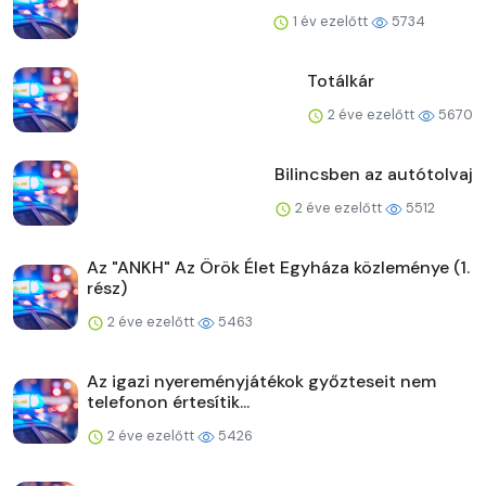
1 év ezelőtt
5734
Totálkár
2 éve ezelőtt
5670
Bilincsben az autótolvaj
2 éve ezelőtt
5512
Az "ANKH" Az Örök Élet Egyháza közleménye (1.
rész)
2 éve ezelőtt
5463
Az igazi nyereményjátékok győzteseit nem
telefonon értesítik...
2 éve ezelőtt
5426