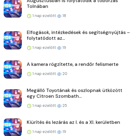
Augusztusban is folytatódik a toborzás
Tolnában
1 nap ezelőtt
18
Elfogások, intézkedések és segítségnyújtás –
folytatódott az...
1 nap ezelőtt
19
A kamera rögzítette, a rendőr felismerte
1 nap ezelőtt
20
Megálló Toyotának és oszlopnak ütközött
egy Citroen Szombath...
1 nap ezelőtt
25
Kiürítés és lezárás az I. és a XI. kerületben
1 nap ezelőtt
19