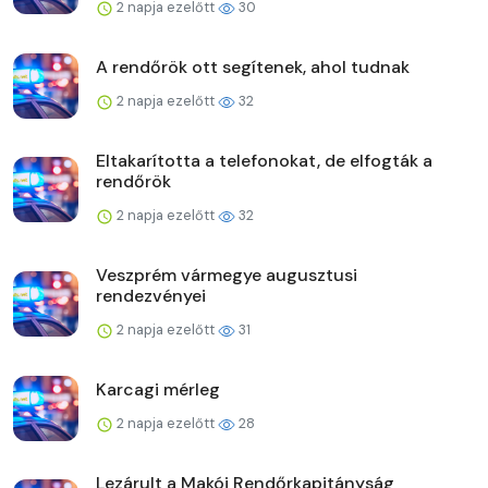
2 napja ezelőtt
30
A rendőrök ott segítenek, ahol tudnak
2 napja ezelőtt
32
Eltakarította a telefonokat, de elfogták a
rendőrök
2 napja ezelőtt
32
Veszprém vármegye augusztusi
rendezvényei
2 napja ezelőtt
31
Karcagi mérleg
2 napja ezelőtt
28
Lezárult a Makói Rendőrkapitányság