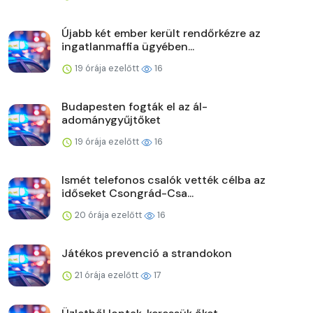
Újabb két ember került rendőrkézre az
ingatlanmaffia ügyében...
19 órája ezelőtt
16
Budapesten fogták el az ál-
adománygyűjtőket
19 órája ezelőtt
16
Ismét telefonos csalók vették célba az
időseket Csongrád-Csa...
20 órája ezelőtt
16
Játékos prevenció a strandokon
21 órája ezelőtt
17