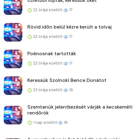
Üzletből loptak, keressük őket
22 órája ezelőtt
17
Rövid időn belül kézre került a tolvaj
22 órája ezelőtt
17
Poénosnak tartották
22 órája ezelőtt
17
Keressük Szolnoki Bence Donátot
23 órája ezelőtt
18
Szemtanúk jelentkezését várják a kecskeméti
rendőrök
1 nap ezelőtt
18