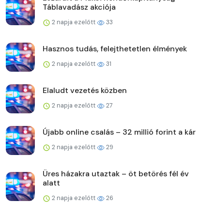
Táblavadász akciója
2 napja ezelőtt
33
Hasznos tudás, felejthetetlen élmények
2 napja ezelőtt
31
Elaludt vezetés közben
2 napja ezelőtt
27
Újabb online csalás – 32 millió forint a kár
2 napja ezelőtt
29
Üres házakra utaztak – öt betörés fél év
alatt
2 napja ezelőtt
26