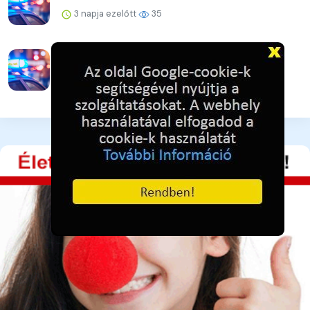
3 napja ezelőtt
35
Ideiglenes forgalomkorlátozás
Józsefvárosban és Ferencvárosb...
3 napja ezelőtt
36