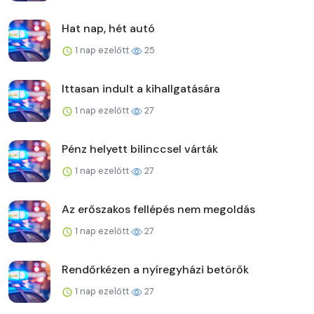
Hat nap, hét autó
1 nap ezelőtt
25
Ittasan indult a kihallgatására
1 nap ezelőtt
27
Pénz helyett bilinccsel várták
1 nap ezelőtt
27
Az erőszakos fellépés nem megoldás
1 nap ezelőtt
27
Rendőrkézen a nyíregyházi betörők
1 nap ezelőtt
27