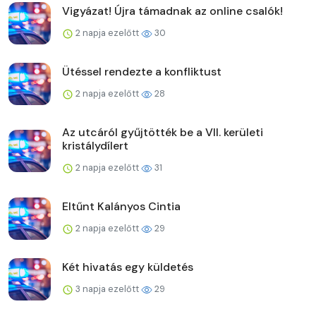
Vigyázat! Újra támadnak az online csalók!
2 napja ezelőtt
30
Ütéssel rendezte a konfliktust
2 napja ezelőtt
28
Az utcáról gyűjtötték be a VII. kerületi
kristálydílert
2 napja ezelőtt
31
Eltűnt Kalányos Cintia
2 napja ezelőtt
29
Két hivatás egy küldetés
3 napja ezelőtt
29