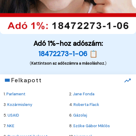
Adó 1%-hoz adószám:
18472273-1-06 📋
(
Kattintson az adószámra a másoláshoz.
)
Felkapott
1.
Parlament
2.
Jane Fonda
3.
Kozármisleny
4.
Roberta Flack
5.
USAID
6.
Gázolaj
7.
NKE
8.
Szőke Gábor Miklós