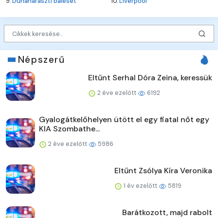
9.
Dunaharaszti baleset
10.
Liverpool
Népszerű
Eltűnt Serhal Dóra Zeina, keressük
2 éve ezelőtt
6192
Gyalogátkelőhelyen ütött el egy fiatal nőt egy
KIA Szombathe...
2 éve ezelőtt
5986
Eltűnt Zsólya Kíra Veronika
1 év ezelőtt
5819
Barátkozott, majd rabolt