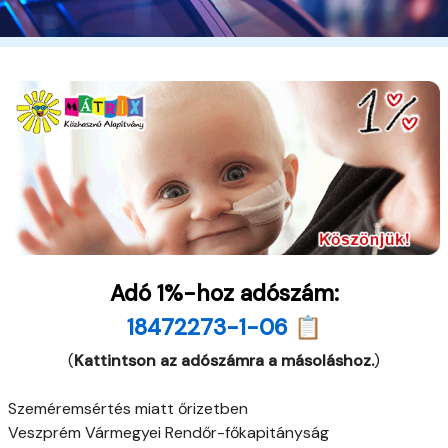
Adó 1%-hoz adószám:
18472273-1-06 📋
(
Kattintson az adószámra a másoláshoz.
)
Szeméremsértés miatt őrizetben
Veszprém Vármegyei Rendőr-főkapitányság