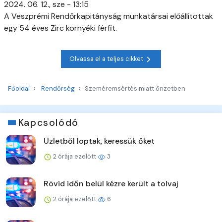
2024. 06. 12., sze - 13:15
A Veszprémi Rendőrkapitányság munkatársai előállítottak
egy 54 éves Zirc környéki férfit.
Olvassa el a teljes cikket
Főoldal
Rendőrség
Szeméremsértés miatt őrizetben
Kapcsolódó
Üzletből loptak, keressük őket
2 órája ezelőtt
3
Rövid időn belül kézre került a tolvaj
2 órája ezelőtt
6