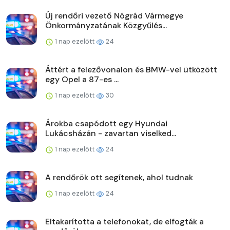
Új rendőri vezető Nógrád Vármegye
Önkormányzatának Közgyűlés...
1 nap ezelőtt
24
Áttért a felezővonalon és BMW-vel ütközött
egy Opel a 87-es ...
1 nap ezelőtt
30
Árokba csapódott egy Hyundai
Lukácsházán - zavartan viselked...
1 nap ezelőtt
24
A rendőrök ott segítenek, ahol tudnak
1 nap ezelőtt
24
Eltakarította a telefonokat, de elfogták a