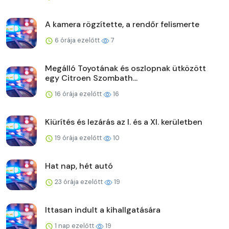
A kamera rögzítette, a rendőr felismerte
6 órája ezelőtt
7
Megálló Toyotának és oszlopnak ütközött
egy Citroen Szombath...
16 órája ezelőtt
16
Kiürítés és lezárás az I. és a XI. kerületben
19 órája ezelőtt
10
Hat nap, hét autó
23 órája ezelőtt
19
Ittasan indult a kihallgatására
1 nap ezelőtt
19