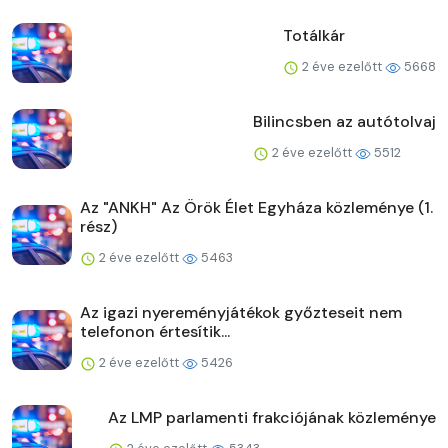
Totálkár
2 éve ezelőtt
5668
Bilincsben az autótolvaj
2 éve ezelőtt
5512
Az "ANKH" Az Örök Élet Egyháza közleménye (1.
rész)
2 éve ezelőtt
5463
Az igazi nyereményjátékok győzteseit nem
telefonon értesítik...
2 éve ezelőtt
5426
Az LMP parlamenti frakciójának közleménye