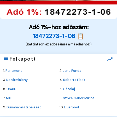
Adó 1%-hoz adószám:
18472273-1-06 📋
(
Kattintson az adószámra a másoláshoz.
)
Felkapott
1.
Parlament
2.
Jane Fonda
3.
Kozármisleny
4.
Roberta Flack
5.
USAID
6.
Gázolaj
7.
NKE
8.
Szőke Gábor Miklós
9.
Dunaharaszti baleset
10.
Liverpool