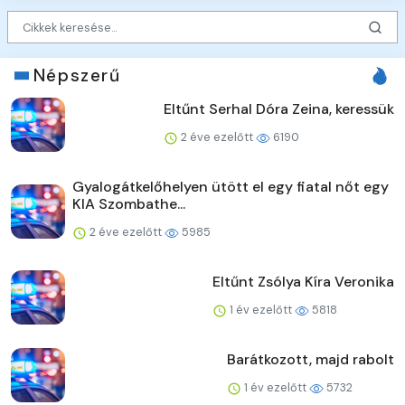
Népszerű
Eltűnt Serhal Dóra Zeina, keressük
2 éve ezelőtt
6190
Gyalogátkelőhelyen ütött el egy fiatal nőt egy
KIA Szombathe...
2 éve ezelőtt
5985
Eltűnt Zsólya Kíra Veronika
1 év ezelőtt
5818
Barátkozott, majd rabolt
1 év ezelőtt
5732