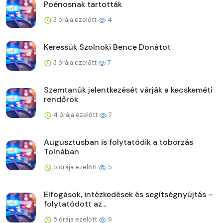
Poénosnak tartották
3 órája ezelőtt
4
Keressük Szolnoki Bence Donátot
3 órája ezelőtt
7
Szemtanúk jelentkezését várják a kecskeméti
rendőrök
4 órája ezelőtt
7
Augusztusban is folytatódik a toborzás
Tolnában
5 órája ezelőtt
5
Elfogások, intézkedések és segítségnyújtás –
folytatódott az...
5 órája ezelőtt
9