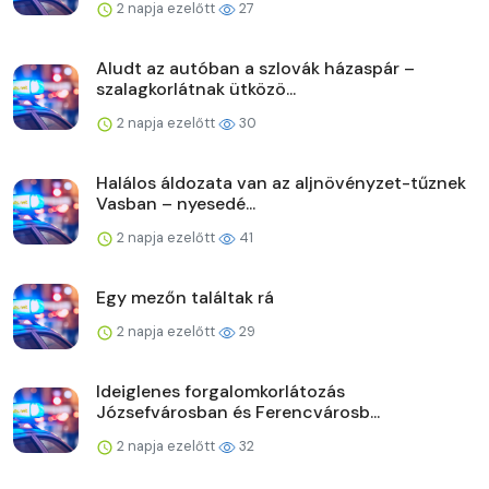
2 napja ezelőtt
27
Aludt az autóban a szlovák házaspár –
szalagkorlátnak ütközö...
2 napja ezelőtt
30
Halálos áldozata van az aljnövényzet-tűznek
Vasban – nyesedé...
2 napja ezelőtt
41
Egy mezőn találtak rá
2 napja ezelőtt
29
Ideiglenes forgalomkorlátozás
Józsefvárosban és Ferencvárosb...
2 napja ezelőtt
32