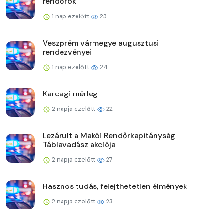
rendőrök
1 nap ezelőtt
23
Veszprém vármegye augusztusi
rendezvényei
1 nap ezelőtt
24
Karcagi mérleg
2 napja ezelőtt
22
Lezárult a Makói Rendőrkapitányság
Táblavadász akciója
2 napja ezelőtt
27
Hasznos tudás, felejthetetlen élmények
2 napja ezelőtt
23