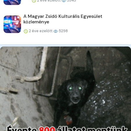
2 éve ezelőtt
5343
A Magyar Zsidó Kulturális Egyesület
közleménye
2 éve ezelőtt
5298