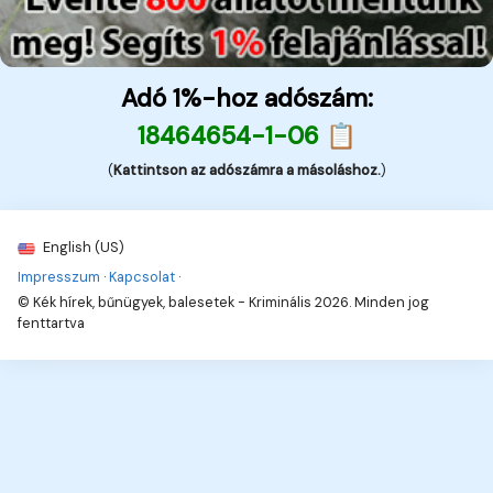
Adó 1%-hoz adószám:
18464654-1-06 📋
(
Kattintson az adószámra a másoláshoz.
)
English (US)
Impresszum
·
Kapcsolat
·
© Kék hírek, bűnügyek, balesetek - Kriminális 2026. Minden jog
fenttartva