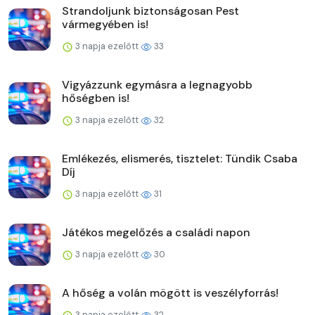
Strandoljunk biztonságosan Pest
vármegyében is!
3 napja ezelőtt
33
Vigyázzunk egymásra a legnagyobb
hőségben is!
3 napja ezelőtt
32
Emlékezés, elismerés, tisztelet: Tündik Csaba
Díj
3 napja ezelőtt
31
Játékos megelőzés a családi napon
3 napja ezelőtt
30
A hőség a volán mögött is veszélyforrás!
3 napja ezelőtt
32