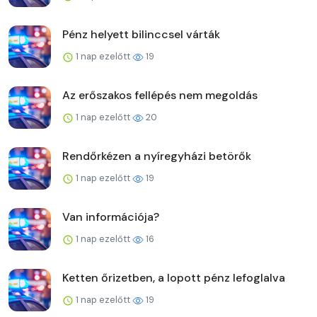
Pénz helyett bilinccsel várták
1 nap ezelőtt
19
Az erőszakos fellépés nem megoldás
1 nap ezelőtt
20
Rendőrkézen a nyíregyházi betörők
1 nap ezelőtt
19
Van információja?
1 nap ezelőtt
16
Ketten őrizetben, a lopott pénz lefoglalva
1 nap ezelőtt
19