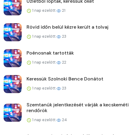
Üzletből loptak, keressük őket
1 nap ezelőtt
21
Rövid időn belül kézre került a tolvaj
1 nap ezelőtt
23
Poénosnak tartották
1 nap ezelőtt
22
Keressük Szolnoki Bence Donátot
1 nap ezelőtt
23
Szemtanúk jelentkezését várják a kecskeméti
rendőrök
1 nap ezelőtt
24