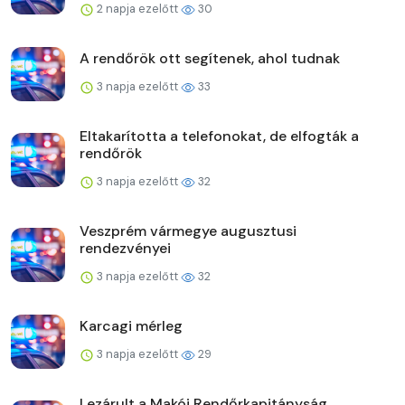
2 napja ezelőtt
30
A rendőrök ott segítenek, ahol tudnak
3 napja ezelőtt
33
Eltakarította a telefonokat, de elfogták a
rendőrök
3 napja ezelőtt
32
Veszprém vármegye augusztusi
rendezvényei
3 napja ezelőtt
32
Karcagi mérleg
3 napja ezelőtt
29
Lezárult a Makói Rendőrkapitányság