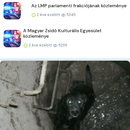
Az LMP parlamenti frakciójának közleménye
2 éve ezelőtt
5345
A Magyar Zsidó Kulturális Egyesület
közleménye
2 éve ezelőtt
5299