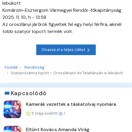
lebukott
Komárom-Esztergom Vármegyei Rendőr-főkapitányság
2025. 11. 10., h - 13:58
Az oroszlányi járőrök figyeltek fel egy helyi férfira, akinél
több szatyor lopott termék volt.
Olvassa el a teljes cikket
Főoldal
Rendőrség
Szatyorszámra lopott – Oroszlányon és Tatabányán is lebukott
Kapcsolódó
Kamerák vezettek a táskatolvaj nyomára
5 órája ezelőtt
1
Eltűnt Kovács Amanda Virág