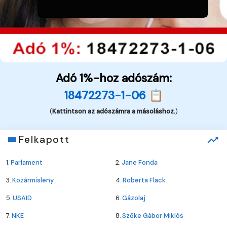
Adó 1%-hoz adószám:
18472273-1-06 📋
(
Kattintson az adószámra a másoláshoz.
)
Felkapott
1.
Parlament
2.
Jane Fonda
3.
Kozármisleny
4.
Roberta Flack
5.
USAID
6.
Gázolaj
7.
NKE
8.
Szőke Gábor Miklós