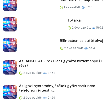
1 év ezelőtt
5736
Totálkár
2 éve ezelőtt
5672
Bilincsben az autótolvaj
2 éve ezelőtt
5513
Az "ANKH" Az Örök Élet Egyháza közleménye (1.
rész)
2 éve ezelőtt
5465
Az igazi nyereményjátékok győzteseit nem
telefonon értesítik...
2 éve ezelőtt
5429