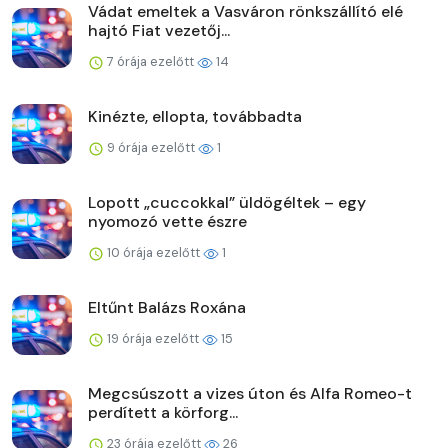
Vádat emeltek a Vasváron rönkszállító elé
hajtó Fiat vezetőj...
7 órája ezelőtt
14
Kinézte, ellopta, továbbadta
9 órája ezelőtt
1
Lopott „cuccokkal” üldögéltek – egy
nyomozó vette észre
10 órája ezelőtt
1
Eltűnt Balázs Roxána
19 órája ezelőtt
15
Megcsúszott a vizes úton és Alfa Romeo-t
perdített a körforg...
23 órája ezelőtt
26