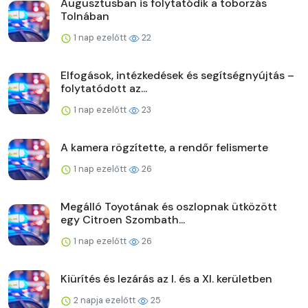
Augusztusban is folytatódik a toborzás
Tolnában
1 nap ezelőtt
22
Elfogások, intézkedések és segítségnyújtás –
folytatódott az...
1 nap ezelőtt
23
A kamera rögzítette, a rendőr felismerte
1 nap ezelőtt
26
Megálló Toyotának és oszlopnak ütközött
egy Citroen Szombath...
1 nap ezelőtt
26
Kiürítés és lezárás az I. és a XI. kerületben
2 napja ezelőtt
25