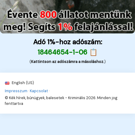
Adó 1%-hoz adószám:
18464654-1-06 📋
(
Kattintson az adószámra a másoláshoz.
)
English (US)
Impresszum
·
Kapcsolat
·
© Kék hírek, bűnügyek, balesetek - Kriminális 2026. Minden jog
fenttartva