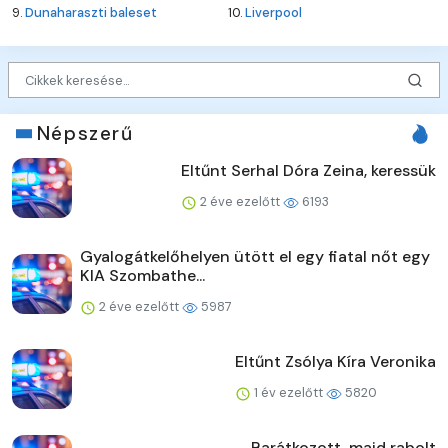
9.
Dunaharaszti baleset
10.
Liverpool
Népszerű
Eltűnt Serhal Dóra Zeina, keressük
2 éve ezelőtt
6193
Gyalogátkelőhelyen ütött el egy fiatal nőt egy
KIA Szombathe...
2 éve ezelőtt
5987
Eltűnt Zsólya Kíra Veronika
1 év ezelőtt
5820
Barátkozott, majd rabolt