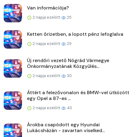
Van információja?
2 napja ezelőtt
25
Ketten őrizetben, a lopott pénz lefoglalva
2 napja ezelőtt
29
Új rendőri vezető Nógrád Vármegye
Önkormányzatának Közgyűlés...
2 napja ezelőtt
30
Áttért a felezővonalon és BMW-vel ütközött
egy Opel a 87-es ...
2 napja ezelőtt
43
Árokba csapódott egy Hyundai
Lukácsházán - zavartan viselked...