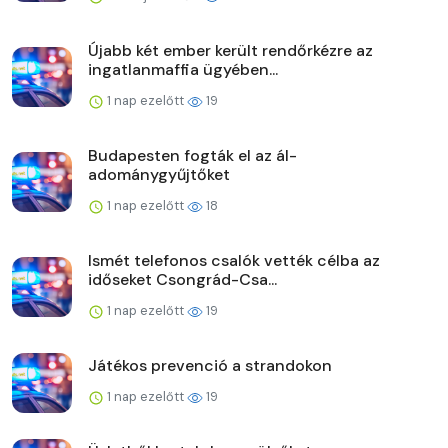
Újabb két ember került rendőrkézre az
ingatlanmaffia ügyében...
1 nap ezelőtt
19
Budapesten fogták el az ál-
adománygyűjtőket
1 nap ezelőtt
18
Ismét telefonos csalók vették célba az
időseket Csongrád-Csa...
1 nap ezelőtt
19
Játékos prevenció a strandokon
1 nap ezelőtt
19