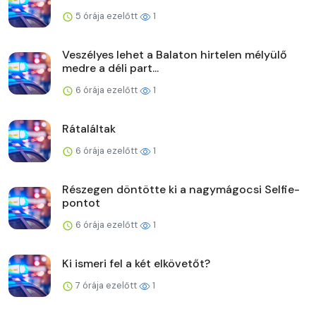
5 órája ezelőtt
1
Veszélyes lehet a Balaton hirtelen mélyülő
medre a déli part...
6 órája ezelőtt
1
Rátaláltak
6 órája ezelőtt
1
Részegen döntötte ki a nagymágocsi Selfie-
pontot
6 órája ezelőtt
1
Ki ismeri fel a két elkövetőt?
7 órája ezelőtt
1