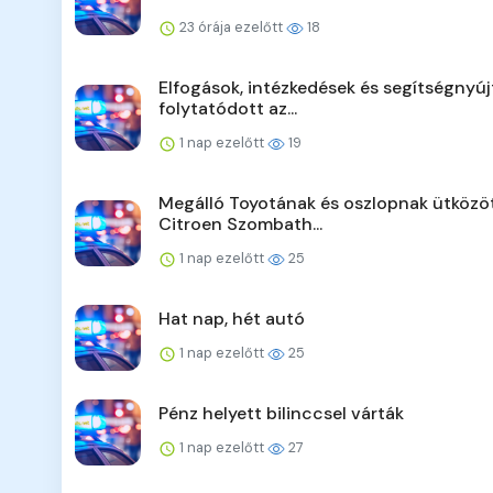
23 órája ezelőtt
18
Elfogások, intézkedések és segítségnyúj
folytatódott az...
1 nap ezelőtt
19
Megálló Toyotának és oszlopnak ütközö
Citroen Szombath...
1 nap ezelőtt
25
Hat nap, hét autó
1 nap ezelőtt
25
Pénz helyett bilinccsel várták
1 nap ezelőtt
27