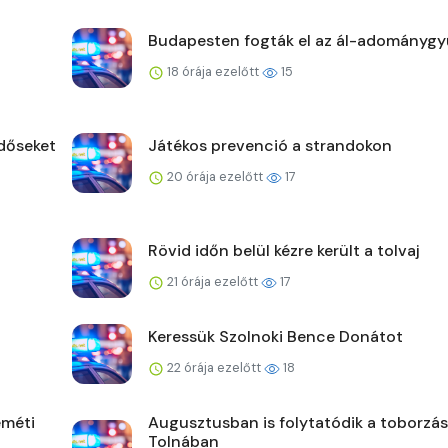
Budapesten fogták el az ál-adománygy
18 órája ezelőtt
15
időseket
Játékos prevenció a strandokon
20 órája ezelőtt
17
Rövid időn belül kézre került a tolvaj
21 órája ezelőtt
17
Keressük Szolnoki Bence Donátot
22 órája ezelőtt
18
eméti
Augusztusban is folytatódik a toborzás
Tolnában