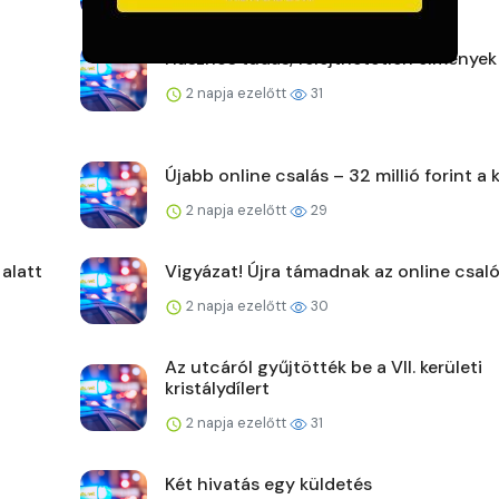
Hasznos tudás, felejthetetlen élmények
2 napja ezelőtt
31
Újabb online csalás – 32 millió forint a 
2 napja ezelőtt
29
 alatt
Vigyázat! Újra támadnak az online csaló
2 napja ezelőtt
30
Az utcáról gyűjtötték be a VII. kerületi
kristálydílert
2 napja ezelőtt
31
Két hivatás egy küldetés