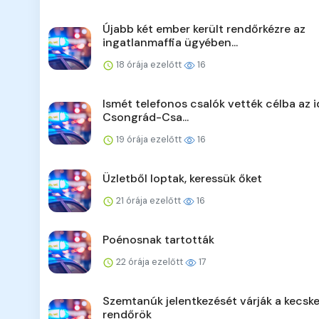
Újabb két ember került rendőrkézre az
ingatlanmaffia ügyében...
18 órája ezelőtt
16
Ismét telefonos csalók vették célba az 
Csongrád-Csa...
19 órája ezelőtt
16
Üzletből loptak, keressük őket
21 órája ezelőtt
16
Poénosnak tartották
22 órája ezelőtt
17
Szemtanúk jelentkezését várják a kecsk
rendőrök