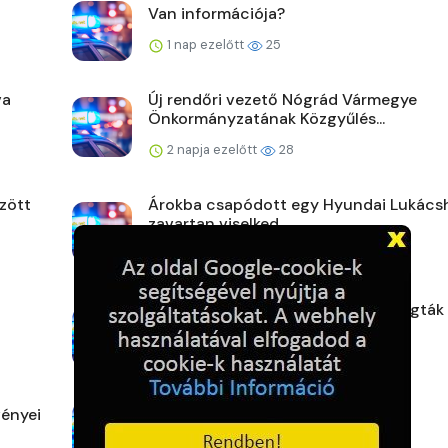
Van információja?
1 nap ezelőtt
25
va
Új rendőri vezető Nógrád Vármegye
Önkormányzatának Közgyűlés...
2 napja ezelőtt
28
zött
Árokba csapódott egy Hyundai Lukács
zavartan viselked...
2 napja ezelőtt
30
Eltakarította a telefonokat, de elfogták
rendőrök
2 napja ezelőtt
32
ényei
Karcagi mérleg
2 napja ezelőtt
28