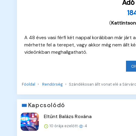
Adó
18
(
Kattintson
A 48 éves vasi férfi két nappal korábban már járt 
mérhette fel a terepet, vagy akkor még nem állt kés
videónkban meghallgatható.
Ol
Főoldal
Rendőrség
Szándékosan állt vonat elé a Sárváron
Kapcsolódó
Eltűnt Balázs Roxána
10 órája ezelőtt
4