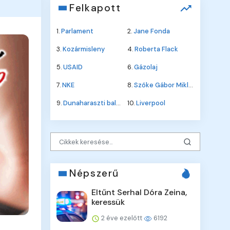
Felkapott
1.
Parlament
2.
Jane Fonda
3.
Kozármisleny
4.
Roberta Flack
5.
USAID
6.
Gázolaj
7.
NKE
8.
Szőke Gábor Miklós
9.
Dunaharaszti baleset
10.
Liverpool
Népszerű
Eltűnt Serhal Dóra Zeina,
keressük
2 éve ezelőtt
6192