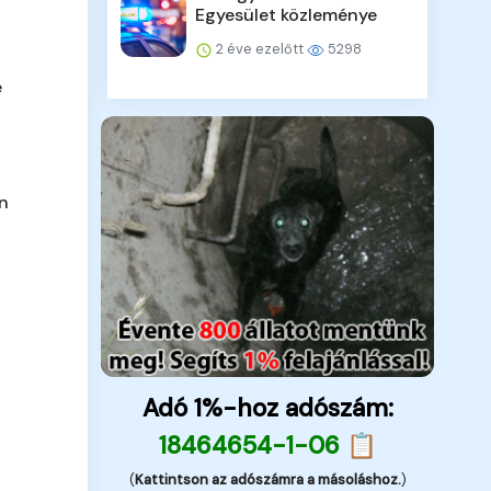
Egyesület közleménye
2 éve ezelőtt
5298
e
en
Adó 1%-hoz adószám:
18464654-1-06 📋
(
Kattintson az adószámra a másoláshoz.
)