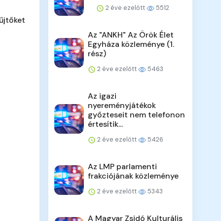
2 éve ezelőtt
5512
űjtőket
Az "ANKH" Az Örök Élet
Egyháza közleménye (1.
rész)
2 éve ezelőtt
5463
Az igazi
nyereményjátékok
győzteseit nem telefonon
értesítik...
2 éve ezelőtt
5426
Az LMP parlamenti
frakciójának közleménye
2 éve ezelőtt
5343
A Magyar Zsidó Kulturális