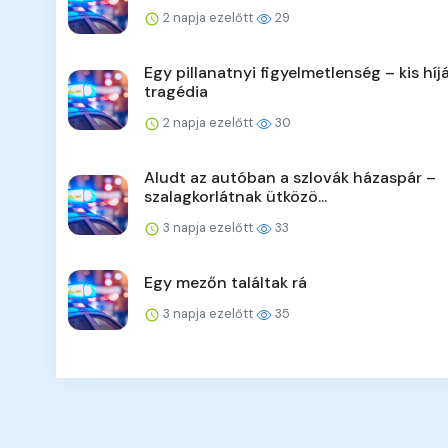
2 napja ezelőtt
29
Egy pillanatnyi figyelmetlenség – kis híj
tragédia
2 napja ezelőtt
30
Aludt az autóban a szlovák házaspár –
szalagkorlátnak ütközö...
3 napja ezelőtt
33
Egy mezőn találtak rá
3 napja ezelőtt
35