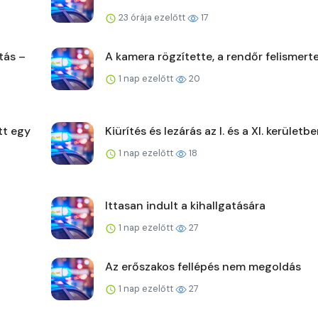
23 órája ezelőtt
17
tás –
A kamera rögzítette, a rendőr felismert
1 nap ezelőtt
20
tt egy
Kiürítés és lezárás az I. és a XI. kerületb
1 nap ezelőtt
18
Ittasan indult a kihallgatására
1 nap ezelőtt
27
Az erőszakos fellépés nem megoldás
1 nap ezelőtt
27