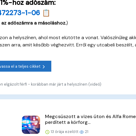
 1%-hoz adószám:
472273-1-06 📋
 az adószámra a másoláshoz.
)
azon a helyszínen, ahol most elütötte a vonat. Valószínűleg ak
zen arra, amit később véghezvitt. Erről egy utcabeli beszélt, 
vassa el a teljes cikket
 elgázolt férfi - korábban már járt a helyszínen (videó)
Megcsúszott a vizes úton és Alfa Rome
perdített a körforg...
13 órája ezelőtt
21