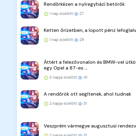
Rendőrkézen a nyíregyházi betörők
1 nap ezelőtt
27
Ketten őrizetben, a lopott pénz lefoglal
1 nap ezelőtt
28
Áttért a felezővonalon és BMW-vel ütkö
egy Opel a 87-es ...
2 napja ezelőtt
41
A rendőrök ott segítenek, ahol tudnak
2 napja ezelőtt
31
Veszprém vármegye augusztusi rendezv
2 napja ezelőtt
31