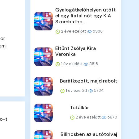
Gyalogátkelőhelyen ütött
el egy fiatal nőt egy KIA
Szombathe...
2 éve ezelőtt
5986
kor
ami
Eltűnt Zsólya Kíra
Veronika
1 év ezelőtt
5818
Barátkozott, majd rabolt
1 év ezelőtt
5734
Totálkár
2 éve ezelőtt
5670
o-t
Bilincsben az autótolvaj