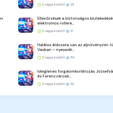
2 napja ezelőtt
29
án
Ellenőrzések a biztonságos közlekedésé
elektromos rollere...
2 napja ezelőtt
31
Halálos áldozata van az aljnövényzet-t
Vasban – nyesedé...
3 napja ezelőtt
50
Ideiglenes forgalomkorlátozás Józsefv
és Ferencvárosb...
3 napja ezelőtt
36