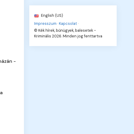
English (US)
Impresszum
·
Kapcsolat
·
© Kék hírek, bűnügyek, balesetek -
Kriminális 2026. Minden jog fenttartva
házán -
 a