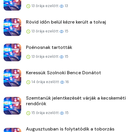
13 órája ezelőtt
13
Rövid időn belül kézre került a tolvaj
13 órája ezelőtt
15
Poénosnak tartották
13 órája ezelőtt
15
Keressük Szolnoki Bence Donátot
14 órája ezelőtt
16
Szemtanúk jelentkezését várják a kecskeméti
rendőrök
15 órája ezelőtt
15
Augusztusban is folytatódik a toborzás