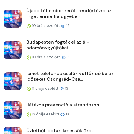
Újabb két ember került rendőrkézre az
ingatlanmaffia ügyében...
10 órája ezelőtt
13
Budapesten fogták el az ál-
adománygyűjtőket
10 órája ezelőtt
13
Ismét telefonos csalók vették célba az
időseket Csongrád-Csa...
11 órája ezelőtt
13
Játékos prevenció a strandokon
12 órája ezelőtt
13
Üzletből loptak, keressük őket