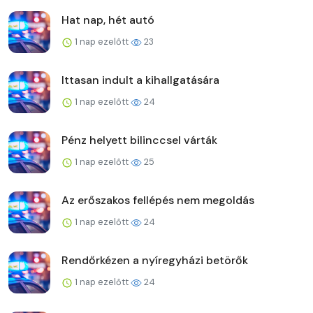
Hat nap, hét autó
1 nap ezelőtt
23
Ittasan indult a kihallgatására
1 nap ezelőtt
24
Pénz helyett bilinccsel várták
1 nap ezelőtt
25
Az erőszakos fellépés nem megoldás
1 nap ezelőtt
24
Rendőrkézen a nyíregyházi betörők
1 nap ezelőtt
24