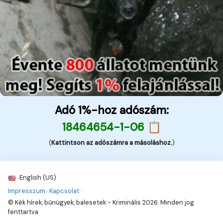
Adó 1%-hoz adószám:
18464654-1-06 📋
(
Kattintson az adószámra a másoláshoz.
)
English (US)
Impresszum
·
Kapcsolat
·
© Kék hírek, bűnügyek, balesetek - Kriminális 2026. Minden jog
fenttartva