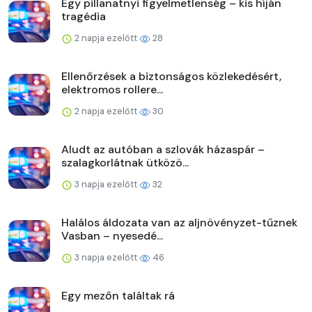
Egy pillanatnyi figyelmetlenség – kis híján
tragédia
2 napja ezelőtt
28
Ellenőrzések a biztonságos közlekedésért,
elektromos rollere...
2 napja ezelőtt
30
Aludt az autóban a szlovák házaspár –
szalagkorlátnak ütközö...
3 napja ezelőtt
32
Halálos áldozata van az aljnövényzet-tűznek
Vasban – nyesedé...
3 napja ezelőtt
46
Egy mezőn találtak rá