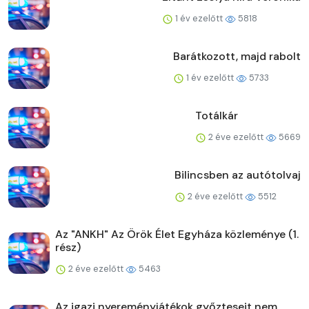
1 év ezelőtt
5818
Barátkozott, majd rabolt
1 év ezelőtt
5733
Totálkár
2 éve ezelőtt
5669
Bilincsben az autótolvaj
2 éve ezelőtt
5512
Az "ANKH" Az Örök Élet Egyháza közleménye (1.
rész)
2 éve ezelőtt
5463
Az igazi nyereményjátékok győzteseit nem