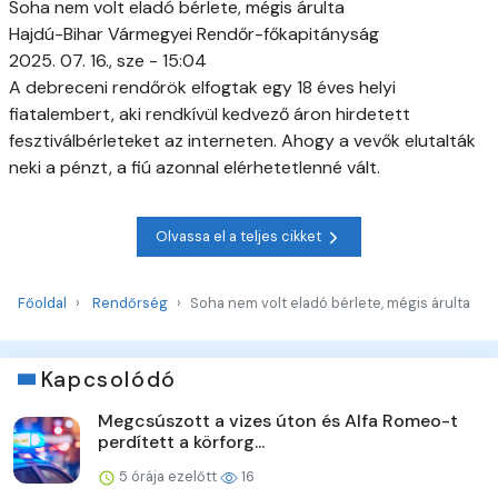
Soha nem volt eladó bérlete, mégis árulta
Hajdú-Bihar Vármegyei Rendőr-főkapitányság
2025. 07. 16., sze - 15:04
A debreceni rendőrök elfogtak egy 18 éves helyi
fiatalembert, aki rendkívül kedvező áron hirdetett
fesztiválbérleteket az interneten. Ahogy a vevők elutalták
neki a pénzt, a fiú azonnal elérhetetlenné vált.
Olvassa el a teljes cikket
Főoldal
Rendőrség
Soha nem volt eladó bérlete, mégis árulta
Kapcsolódó
Megcsúszott a vizes úton és Alfa Romeo-t
perdített a körforg...
5 órája ezelőtt
16