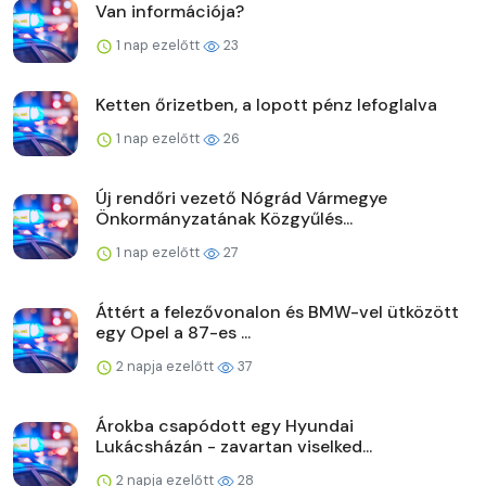
Van információja?
1 nap ezelőtt
23
Ketten őrizetben, a lopott pénz lefoglalva
1 nap ezelőtt
26
Új rendőri vezető Nógrád Vármegye
Önkormányzatának Közgyűlés...
1 nap ezelőtt
27
Áttért a felezővonalon és BMW-vel ütközött
egy Opel a 87-es ...
2 napja ezelőtt
37
Árokba csapódott egy Hyundai
Lukácsházán - zavartan viselked...
2 napja ezelőtt
28