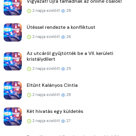
Vigyázat! Újra támadnak az online csalók!
2 napja ezelőtt
28
Ütéssel rendezte a konfliktust
2 napja ezelőtt
26
Az utcáról gyűjtötték be a VII. kerületi
kristálydílert
2 napja ezelőtt
29
Eltűnt Kalányos Cintia
2 napja ezelőtt
28
Két hivatás egy küldetés
2 napja ezelőtt
27