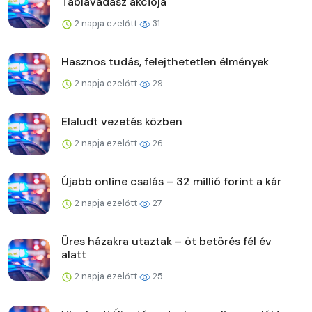
Táblavadász akciója
2 napja ezelőtt
31
Hasznos tudás, felejthetetlen élmények
2 napja ezelőtt
29
Elaludt vezetés közben
2 napja ezelőtt
26
Újabb online csalás – 32 millió forint a kár
2 napja ezelőtt
27
Üres házakra utaztak – öt betörés fél év
alatt
2 napja ezelőtt
25