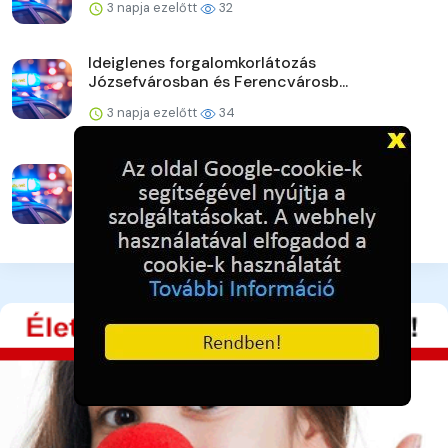
3 napja ezelőtt
32
Ideiglenes forgalomkorlátozás
Józsefvárosban és Ferencvárosb...
3 napja ezelőtt
34
Strandoljunk biztonságosan Pest
vármegyében is!
3 napja ezelőtt
36