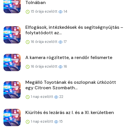
Tolnában
15 órája ezelőtt
14
Elfogások, intézkedések és segítségnyújtás –
folytatódott az...
16 órája ezelőtt
17
A kamera rögzítette, a rendőr felismerte
16 órája ezelőtt
16
Megálló Toyotának és oszlopnak ütközött
egy Citroen Szombath...
1 nap ezelőtt
22
Kiürítés és lezárás az I. és a XI. kerületben
1 nap ezelőtt
15