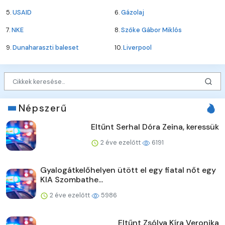
5.
USAID
6.
Gázolaj
7.
NKE
8.
Szőke Gábor Miklós
9.
Dunaharaszti baleset
10.
Liverpool
Népszerű
Eltűnt Serhal Dóra Zeina, keressük
2 éve ezelőtt
6191
Gyalogátkelőhelyen ütött el egy fiatal nőt egy
KIA Szombathe...
2 éve ezelőtt
5986
Eltűnt Zsólya Kíra Veronika