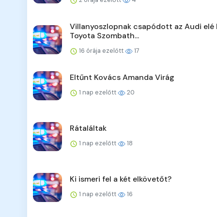
Villanyoszlopnak csapódott az Audi elé 
Toyota Szombath...
16 órája ezelőtt
17
Eltűnt Kovács Amanda Virág
1 nap ezelőtt
20
Rátaláltak
1 nap ezelőtt
18
Ki ismeri fel a két elkövetőt?
1 nap ezelőtt
16