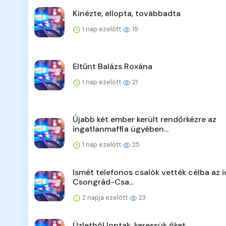
Kinézte, ellopta, továbbadta
1 nap ezelőtt
19
Eltűnt Balázs Roxána
1 nap ezelőtt
21
Újabb két ember került rendőrkézre az
ingatlanmaffia ügyében...
1 nap ezelőtt
25
Ismét telefonos csalók vették célba az 
Csongrád-Csa...
2 napja ezelőtt
23
Üzletből loptak, keressük őket