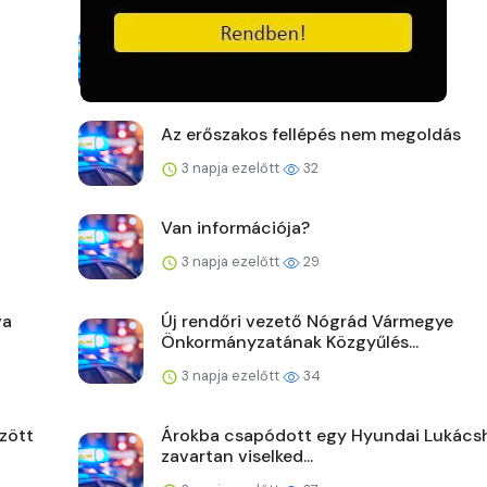
Ittasan indult a kihallgatására
3 napja ezelőtt
31
Az erőszakos fellépés nem megoldás
3 napja ezelőtt
32
Van információja?
3 napja ezelőtt
29
va
Új rendőri vezető Nógrád Vármegye
Önkormányzatának Közgyűlés...
3 napja ezelőtt
34
zött
Árokba csapódott egy Hyundai Lukács
zavartan viselked...