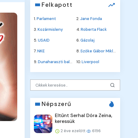
Felkapott
1.
Parlament
2.
Jane Fonda
3.
Kozármisleny
4.
Roberta Flack
5.
USAID
6.
Gázolaj
7.
NKE
8.
Szőke Gábor Miklós
9.
Dunaharaszti baleset
10.
Liverpool
Népszerű
Eltűnt Serhal Dóra Zeina,
keressük
2 éve ezelőtt
6196