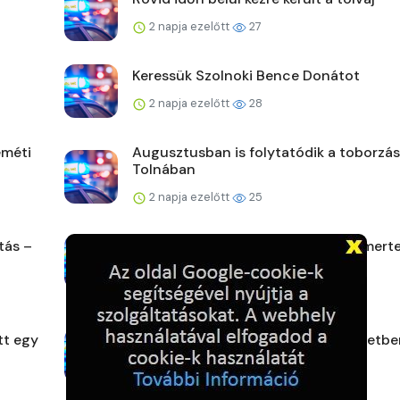
2 napja ezelőtt
27
Keressük Szolnoki Bence Donátot
2 napja ezelőtt
28
eméti
Augusztusban is folytatódik a toborzás
Tolnában
2 napja ezelőtt
25
tás –
A kamera rögzítette, a rendőr felismert
2 napja ezelőtt
30
tt egy
Kiürítés és lezárás az I. és a XI. kerületb
2 napja ezelőtt
30