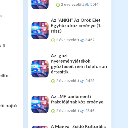
2 éve ezelőtt
5514
a
Az "ANKH" Az Örök Élet
Egyháza közleménye (1.
rész)
2 éve ezelőtt
5467
ülő
Az igazi
nyereményjátékok
győzteseit nem telefonon
értesítik...
lfie-
2 éve ezelőtt
5429
Az LMP parlamenti
frakciójának közleménye
lé hajtó
2 éve ezelőtt
5346
A Magyar Zsidó Kulturális