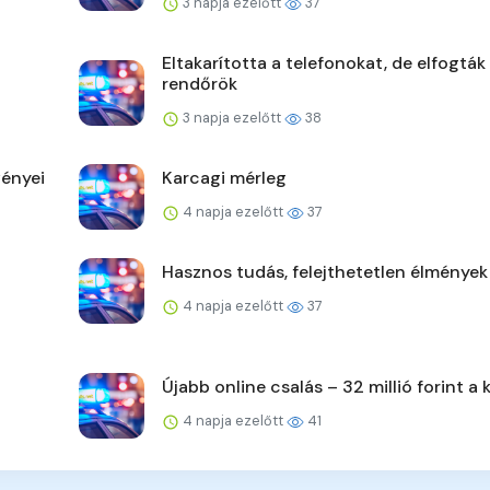
3 napja ezelőtt
37
Eltakarította a telefonokat, de elfogták
rendőrök
3 napja ezelőtt
38
ényei
Karcagi mérleg
4 napja ezelőtt
37
Hasznos tudás, felejthetetlen élmények
4 napja ezelőtt
37
Újabb online csalás – 32 millió forint a 
4 napja ezelőtt
41