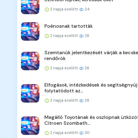
2 napja ezelőtt
24
Poénosnak tartották
2 napja ezelőtt
26
Szemtanúk jelentkezését várják a kecsk
rendőrök
2 napja ezelőtt
26
Elfogások, intézkedések és segítségnyúj
folytatódott az...
2 napja ezelőtt
28
Megálló Toyotának és oszlopnak ütközö
Citroen Szombath...
2 napja ezelőtt
30