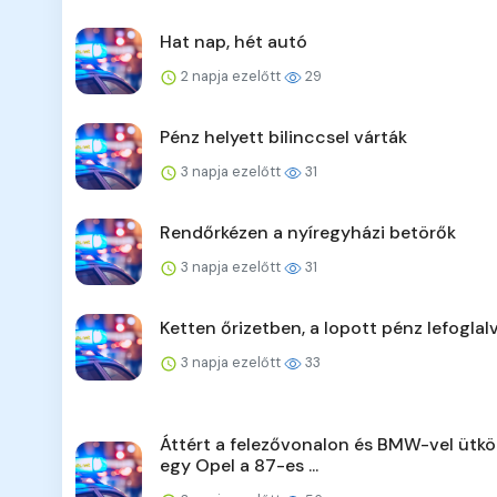
Hat nap, hét autó
2 napja ezelőtt
29
Pénz helyett bilinccsel várták
3 napja ezelőtt
31
Rendőrkézen a nyíregyházi betörők
3 napja ezelőtt
31
Ketten őrizetben, a lopott pénz lefoglal
3 napja ezelőtt
33
Áttért a felezővonalon és BMW-vel ütkö
egy Opel a 87-es ...