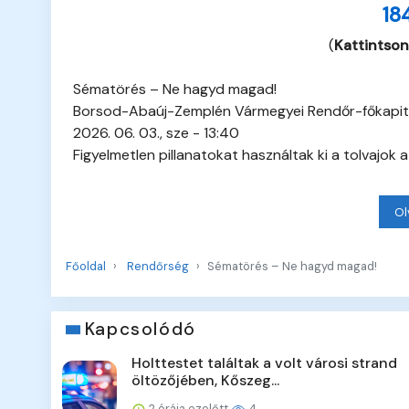
18
(
Kattintson
Sématörés – Ne hagyd magad!
Borsod-Abaúj-Zemplén Vármegyei Rendőr-főkapi
2026. 06. 03., sze - 13:40
Figyelmetlen pillanatokat használtak ki a tolvajok
Ol
Főoldal
Rendőrség
Sématörés – Ne hagyd magad!
Kapcsolódó
Holttestet találtak a volt városi strand
öltözőjében, Kőszeg...
2 órája ezelőtt
4