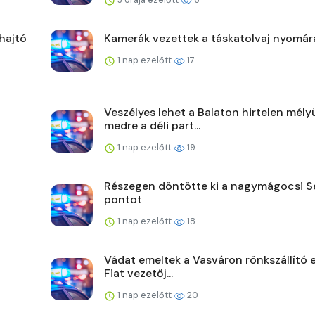
hajtó
Kamerák vezettek a táskatolvaj nyomár
1 nap ezelőtt
17
Veszélyes lehet a Balaton hirtelen mély
medre a déli part...
1 nap ezelőtt
19
Részegen döntötte ki a nagymágocsi Se
pontot
1 nap ezelőtt
18
Vádat emeltek a Vasváron rönkszállító e
Fiat vezetőj...
1 nap ezelőtt
20