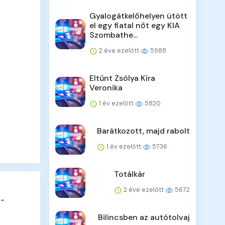
Gyalogátkelőhelyen ütött
el egy fiatal nőt egy KIA
Szombathe...
2 éve ezelőtt
5988
Eltűnt Zsólya Kíra
Veronika
1 év ezelőtt
5820
Barátkozott, majd rabolt
1 év ezelőtt
5736
Totálkár
2 éve ezelőtt
5672
 -
Bilincsben az autótolvaj