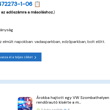
472273-1-06 📋
 az adószámra a másoláshoz.
)
tányság
 az elmúlt napokban: vadasparkban, edzőparkban, bolt előtt.
vassa el a teljes cikket
Árokba hajtott egy VW Szombathelyen
rendőrautó kísérte a m...
3 órája ezelőtt
6