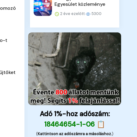
Egyesület közleménye
nyomozó
2 éve ezelőtt
5300
o-t
űjtőket
Adó 1%-hoz adószám:
18464654-1-06 📋
(
Kattintson az adószámra a másoláshoz.
)