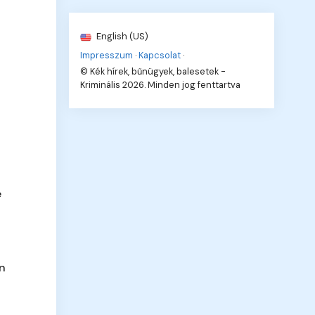
English (US)
Impresszum
·
Kapcsolat
·
© Kék hírek, bűnügyek, balesetek -
Kriminális 2026. Minden jog fenttartva
e
en