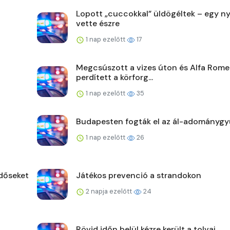
Lopott „cuccokkal” üldögéltek – egy 
vette észre
1 nap ezelőtt
17
Megcsúszott a vizes úton és Alfa Rome
perdített a körforg...
1 nap ezelőtt
35
Budapesten fogták el az ál-adománygy
1 nap ezelőtt
26
időseket
Játékos prevenció a strandokon
2 napja ezelőtt
24
Rövid időn belül kézre került a tolvaj