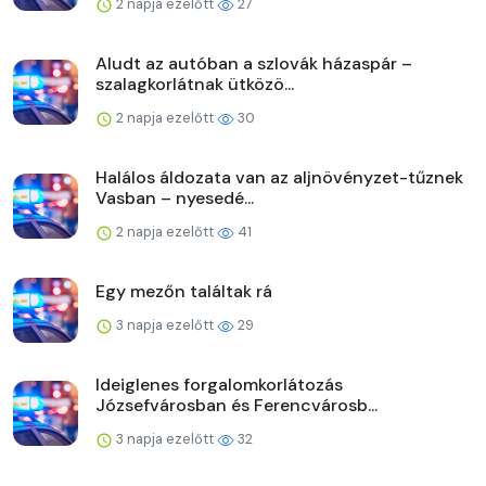
2 napja ezelőtt
27
Aludt az autóban a szlovák házaspár –
szalagkorlátnak ütközö...
2 napja ezelőtt
30
Halálos áldozata van az aljnövényzet-tűznek
Vasban – nyesedé...
2 napja ezelőtt
41
Egy mezőn találtak rá
3 napja ezelőtt
29
Ideiglenes forgalomkorlátozás
Józsefvárosban és Ferencvárosb...
3 napja ezelőtt
32