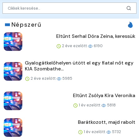
Népszerű
Eltűnt Serhal Dóra Zeina, keressük
2 éve ezelőtt
6190
Gyalogátkelőhelyen ütött el egy fiatal nőt egy
KIA Szombathe...
2 éve ezelőtt
5985
Eltűnt Zsólya Kíra Veronika
1 év ezelőtt
5818
Barátkozott, majd rabolt
1 év ezelőtt
5732