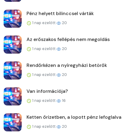
Pénz helyett bilinccsel várták
1 nap ezelőtt
20
Az erőszakos fellépés nem megoldás
1 nap ezelőtt
20
Rendőrkézen a nyíregyházi betörők
1 nap ezelőtt
20
Van információja?
1 nap ezelőtt
16
Ketten őrizetben, a lopott pénz lefoglalva
1 nap ezelőtt
20