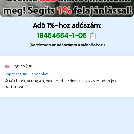
Adó 1%-hoz adószám:
18464654-1-06 📋
(
Kattintson az adószámra a másoláshoz.
)
English (US)
Impresszum
·
Kapcsolat
·
© Kék hírek, bűnügyek, balesetek - Kriminális 2026. Minden jog
fenttartva