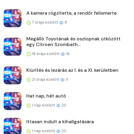
A kamera rögzítette, a rendőr felismerte
7 órája ezelőtt
8
Megálló Toyotának és oszlopnak ütközött
egy Citroen Szombath...
18 órája ezelőtt
16
Kiürítés és lezárás az I. és a XI. kerületben
21 órája ezelőtt
11
Hat nap, hét autó
1 nap ezelőtt
20
Ittasan indult a kihallgatására
1 nap ezelőtt
20