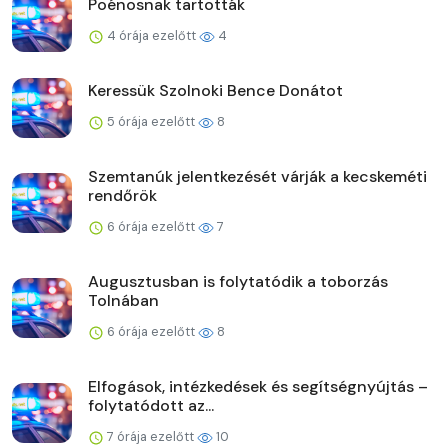
Poénosnak tartották
4 órája ezelőtt
4
Keressük Szolnoki Bence Donátot
5 órája ezelőtt
8
Szemtanúk jelentkezését várják a kecskeméti
rendőrök
6 órája ezelőtt
7
Augusztusban is folytatódik a toborzás
Tolnában
6 órája ezelőtt
8
Elfogások, intézkedések és segítségnyújtás –
folytatódott az...
7 órája ezelőtt
10