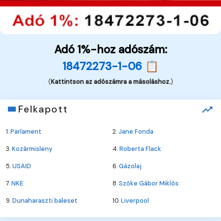
Adó 1%-hoz adószám:
18472273-1-06 📋
(
Kattintson az adószámra a másoláshoz.
)
Felkapott
1.
Parlament
2.
Jane Fonda
3.
Kozármisleny
4.
Roberta Flack
5.
USAID
6.
Gázolaj
7.
NKE
8.
Szőke Gábor Miklós
9.
Dunaharaszti baleset
10.
Liverpool