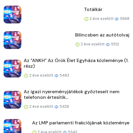
Totálkár
2 éve ezelőtt
5668
Bilincsben az autótolvaj
2 éve ezelőtt
5512
Az "ANKH" Az Örök Élet Egyháza közleménye (1.
rész)
2 éve ezelőtt
5463
Az igazi nyereményjátékok győzteseit nem
telefonon értesítik...
2 éve ezelőtt
5426
Az LMP parlamenti frakciójának közleménye
2 éve ezelőtt
5343