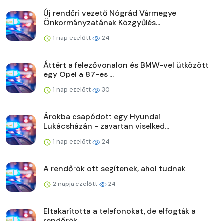
Új rendőri vezető Nógrád Vármegye
Önkormányzatának Közgyűlés...
1 nap ezelőtt
24
Áttért a felezővonalon és BMW-vel ütközött
egy Opel a 87-es ...
1 nap ezelőtt
30
Árokba csapódott egy Hyundai
Lukácsházán - zavartan viselked...
1 nap ezelőtt
24
A rendőrök ott segítenek, ahol tudnak
2 napja ezelőtt
24
Eltakarította a telefonokat, de elfogták a
rendőrök