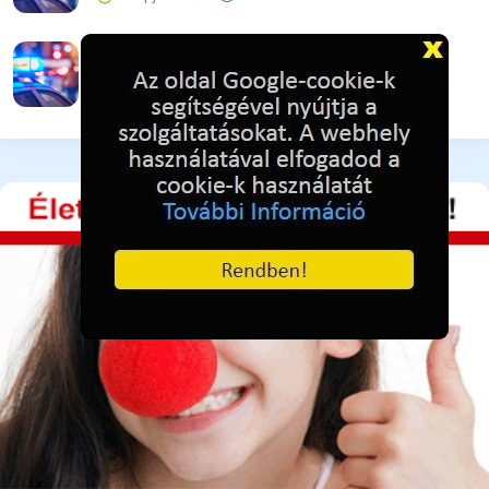
Drogügyek egy hét alatt
3 napja ezelőtt
31