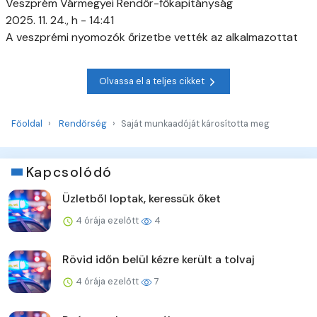
Veszprém Vármegyei Rendőr-főkapitányság
2025. 11. 24., h - 14:41
A veszprémi nyomozók őrizetbe vették az alkalmazottat
Olvassa el a teljes cikket
Főoldal
Rendőrség
Saját munkaadóját károsította meg
Kapcsolódó
Üzletből loptak, keressük őket
4 órája ezelőtt
4
Rövid időn belül kézre került a tolvaj
4 órája ezelőtt
7