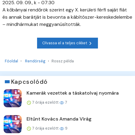
2025. 09. 09., k - 07:30
A kőbányai rendőrök szerint egy X. kerületi férfi saját fiát
és annak barátját is bevonta a kábítószer-kereskedelembe
– mindhármukat meggyanúsították.
Olvassa el a teljes cikket
Főoldal
Rendőrség
Rossz példa
Kapcsolódó
Kamerák vezettek a táskatolvaj nyomára
7 órája ezelőtt
7
Eltűnt Kovács Amanda Virág
7 órája ezelőtt
9