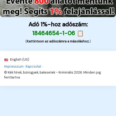
Adó 1%-hoz adószám:
18464654-1-06 📋
(
Kattintson az adószámra a másoláshoz.
)
English (US)
Impresszum
·
Kapcsolat
·
© Kék hírek, bűnügyek, balesetek - Kriminális 2026. Minden jog
fenttartva