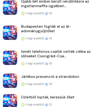
Újabb két ember került rendőrkézre az
ingatlanmaffia ügyében...
1 nap ezelőtt
19
Budapesten fogták el az ál-
adománygyűjtőket
1 nap ezelőtt
19
Ismét telefonos csalók vették célba az
időseket Csongrád-Csa...
1 nap ezelőtt
19
Játékos prevenció a strandokon
1 nap ezelőtt
19
Üzletből loptak, keressük őket
1 nap ezelőtt
21