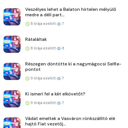
Veszélyes lehet a Balaton hirtelen mélyülő
medre a déli part...
8 órája ezelőtt
7
Rátaláltak
8 órája ezelőtt
8
Részegen döntötte ki a nagymágocsi Selfie-
pontot
9 órája ezelőtt
7
Ki ismeri fel a két elkövetőt?
9 órája ezelőtt
7
Vádat emeltek a Vasváron rönkszállító elé
hajtó Fiat vezetőj...