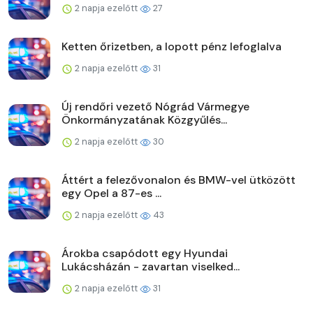
2 napja ezelőtt
27
Ketten őrizetben, a lopott pénz lefoglalva
2 napja ezelőtt
31
Új rendőri vezető Nógrád Vármegye
Önkormányzatának Közgyűlés...
2 napja ezelőtt
30
Áttért a felezővonalon és BMW-vel ütközött
egy Opel a 87-es ...
2 napja ezelőtt
43
Árokba csapódott egy Hyundai
Lukácsházán - zavartan viselked...
2 napja ezelőtt
31