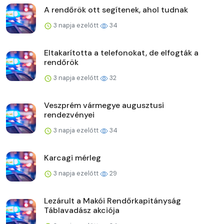
A rendőrök ott segítenek, ahol tudnak
3 napja ezelőtt
34
Eltakarította a telefonokat, de elfogták a
rendőrök
3 napja ezelőtt
32
Veszprém vármegye augusztusi
rendezvényei
3 napja ezelőtt
34
Karcagi mérleg
3 napja ezelőtt
29
Lezárult a Makói Rendőrkapitányság
Táblavadász akciója