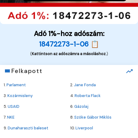
Adó 1%-hoz adószám:
18472273-1-06 📋
(
Kattintson az adószámra a másoláshoz.
)
Felkapott
1.
Parlament
2.
Jane Fonda
3.
Kozármisleny
4.
Roberta Flack
5.
USAID
6.
Gázolaj
7.
NKE
8.
Szőke Gábor Miklós
9.
Dunaharaszti baleset
10.
Liverpool