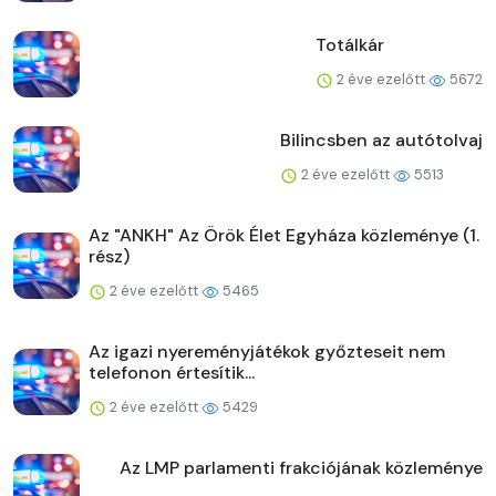
Totálkár
2 éve ezelőtt
5672
Bilincsben az autótolvaj
2 éve ezelőtt
5513
Az "ANKH" Az Örök Élet Egyháza közleménye (1.
rész)
2 éve ezelőtt
5465
Az igazi nyereményjátékok győzteseit nem
telefonon értesítik...
2 éve ezelőtt
5429
Az LMP parlamenti frakciójának közleménye