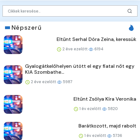
Népszerű
Eltűnt Serhal Dóra Zeina, keressük
2 éve ezelőtt
6194
Gyalogátkelőhelyen ütött el egy fiatal nőt egy
KIA Szombathe...
2 éve ezelőtt
5987
Eltűnt Zsólya Kíra Veronika
1 év ezelőtt
5820
Barátkozott, majd rabolt
1 év ezelőtt
5736