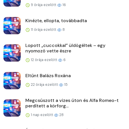
9 órája ezelőtt
16
Kinézte, ellopta, továbbadta
11 órája ezelőtt
8
Lopott „cuccokkal” üldögéltek – egy
nyomozó vette észre
12 órája ezelőtt
6
Eltűnt Balázs Roxána
22 órája ezelőtt
15
Megcsúszott a vizes úton és Alfa Romeo-t
perdített a körforg...
1 nap ezelőtt
28