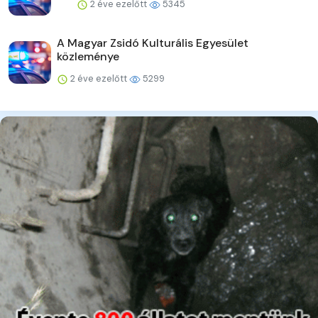
2 éve ezelőtt
5345
A Magyar Zsidó Kulturális Egyesület
közleménye
2 éve ezelőtt
5299