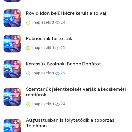
Rövid időn belül kézre került a tolvaj
1 nap ezelőtt
24
Poénosnak tartották
1 nap ezelőtt
23
Keressük Szolnoki Bence Donátot
1 nap ezelőtt
23
Szemtanúk jelentkezését várják a kecskeméti
rendőrök
1 nap ezelőtt
24
Augusztusban is folytatódik a toborzás
Tolnában