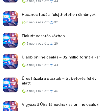
3 napja ezelőtt
34
Hasznos tudás, felejthetetlen élmények
3 napja ezelőtt
32
Elaludt vezetés közben
3 napja ezelőtt
29
Újabb online csalás – 32 millió forint a kár
3 napja ezelőtt
34
Üres házakra utaztak – öt betörés fél év
alatt
3 napja ezelőtt
33
Vigyázat! Újra támadnak az online csalók!