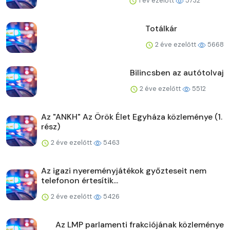
1 év ezelőtt
5732
Totálkár
2 éve ezelőtt
5668
Bilincsben az autótolvaj
2 éve ezelőtt
5512
Az "ANKH" Az Örök Élet Egyháza közleménye (1.
rész)
2 éve ezelőtt
5463
Az igazi nyereményjátékok győzteseit nem
telefonon értesítik...
2 éve ezelőtt
5426
Az LMP parlamenti frakciójának közleménye