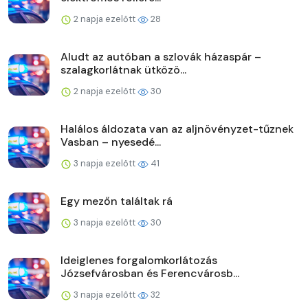
2 napja ezelőtt
28
Aludt az autóban a szlovák házaspár –
szalagkorlátnak ütközö...
2 napja ezelőtt
30
Halálos áldozata van az aljnövényzet-tűznek
Vasban – nyesedé...
3 napja ezelőtt
41
Egy mezőn találtak rá
3 napja ezelőtt
30
Ideiglenes forgalomkorlátozás
Józsefvárosban és Ferencvárosb...
3 napja ezelőtt
32