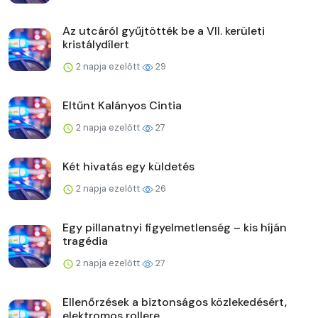
Az utcáról gyűjtötték be a VII. kerületi
kristálydílert
2 napja ezelőtt
29
Eltűnt Kalányos Cintia
2 napja ezelőtt
27
Két hivatás egy küldetés
2 napja ezelőtt
26
Egy pillanatnyi figyelmetlenség – kis híján
tragédia
2 napja ezelőtt
27
Ellenőrzések a biztonságos közlekedésért,
elektromos rollere...