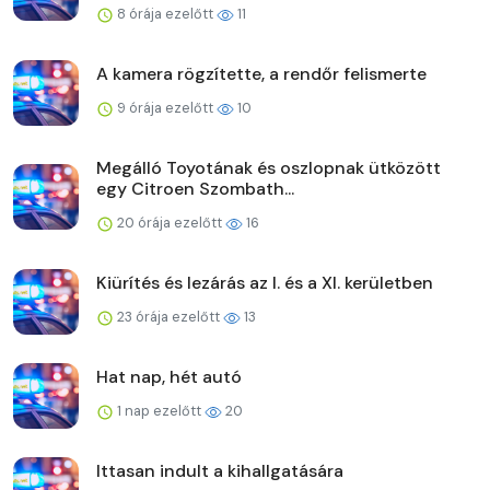
8 órája ezelőtt
11
A kamera rögzítette, a rendőr felismerte
9 órája ezelőtt
10
Megálló Toyotának és oszlopnak ütközött
egy Citroen Szombath...
20 órája ezelőtt
16
Kiürítés és lezárás az I. és a XI. kerületben
23 órája ezelőtt
13
Hat nap, hét autó
1 nap ezelőtt
20
Ittasan indult a kihallgatására