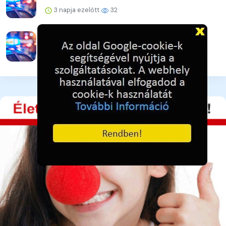
3 napja ezelőtt
32
Drogügyek egy hét alatt
3 napja ezelőtt
31