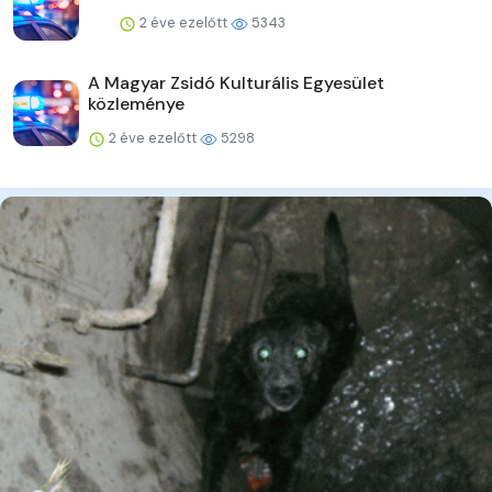
2 éve ezelőtt
5343
A Magyar Zsidó Kulturális Egyesület
közleménye
2 éve ezelőtt
5298