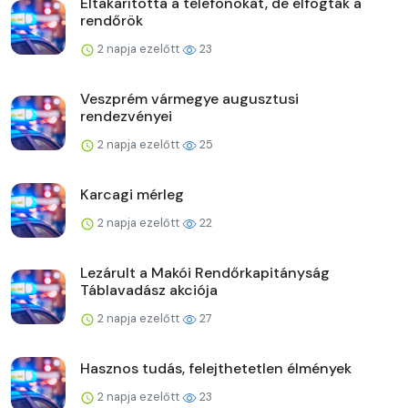
Eltakarította a telefonokat, de elfogták a
rendőrök
2 napja ezelőtt
23
Veszprém vármegye augusztusi
rendezvényei
2 napja ezelőtt
25
Karcagi mérleg
2 napja ezelőtt
22
Lezárult a Makói Rendőrkapitányság
Táblavadász akciója
2 napja ezelőtt
27
Hasznos tudás, felejthetetlen élmények
2 napja ezelőtt
23