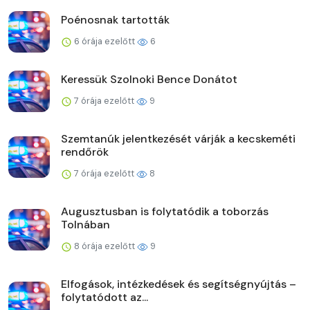
Poénosnak tartották
6 órája ezelőtt
6
Keressük Szolnoki Bence Donátot
7 órája ezelőtt
9
Szemtanúk jelentkezését várják a kecskeméti
rendőrök
7 órája ezelőtt
8
Augusztusban is folytatódik a toborzás
Tolnában
8 órája ezelőtt
9
Elfogások, intézkedések és segítségnyújtás –
folytatódott az...