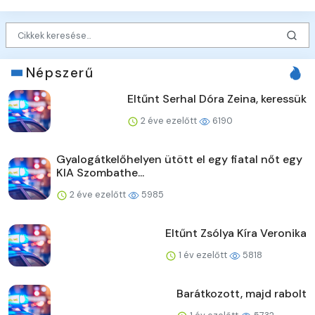
Népszerű
Eltűnt Serhal Dóra Zeina, keressük
2 éve ezelőtt
6190
Gyalogátkelőhelyen ütött el egy fiatal nőt egy
KIA Szombathe...
2 éve ezelőtt
5985
Eltűnt Zsólya Kíra Veronika
1 év ezelőtt
5818
Barátkozott, majd rabolt