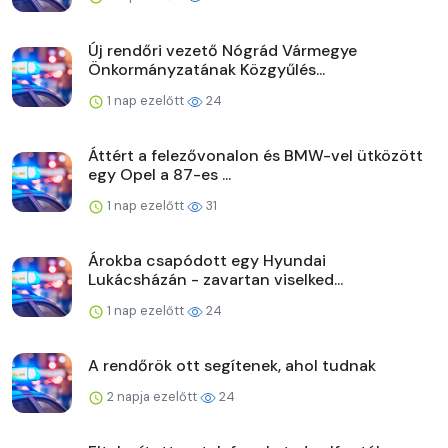
Új rendőri vezető Nógrád Vármegye
Önkormányzatának Közgyűlés...
1 nap ezelőtt
24
Áttért a felezővonalon és BMW-vel ütközött
egy Opel a 87-es ...
1 nap ezelőtt
31
Árokba csapódott egy Hyundai
Lukácsházán - zavartan viselked...
1 nap ezelőtt
24
A rendőrök ott segítenek, ahol tudnak
2 napja ezelőtt
24