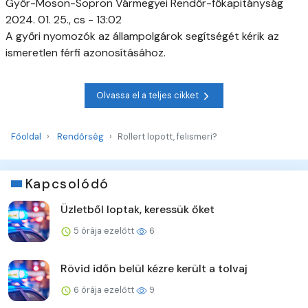
Győr-Moson-Sopron Vármegyei Rendőr-főkapitányság
2024. 01. 25., cs - 13:02
A győri nyomozók az állampolgárok segítségét kérik az
ismeretlen férfi azonosításához.
Olvassa el a teljes cikket
Főoldal
Rendőrség
Rollert lopott, felismeri?
Kapcsolódó
Üzletből loptak, keressük őket
5 órája ezelőtt
6
Rövid időn belül kézre került a tolvaj
6 órája ezelőtt
9