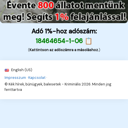
Adó 1%-hoz adószám:
18464654-1-06 📋
(
Kattintson az adószámra a másoláshoz.
)
English (US)
Impresszum
·
Kapcsolat
·
© Kék hírek, bűnügyek, balesetek - Kriminális 2026. Minden jog
fenttartva