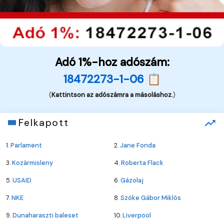
Adó 1%-hoz adószám:
18472273-1-06 📋
(
Kattintson az adószámra a másoláshoz.
)
Felkapott
1.
Parlament
2.
Jane Fonda
3.
Kozármisleny
4.
Roberta Flack
5.
USAID
6.
Gázolaj
7.
NKE
8.
Szőke Gábor Miklós
9.
Dunaharaszti baleset
10.
Liverpool