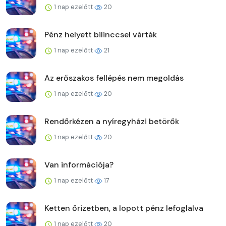
1 nap ezelőtt
20
Pénz helyett bilinccsel várták
1 nap ezelőtt
21
Az erőszakos fellépés nem megoldás
1 nap ezelőtt
20
Rendőrkézen a nyíregyházi betörők
1 nap ezelőtt
20
Van információja?
1 nap ezelőtt
17
Ketten őrizetben, a lopott pénz lefoglalva
1 nap ezelőtt
20