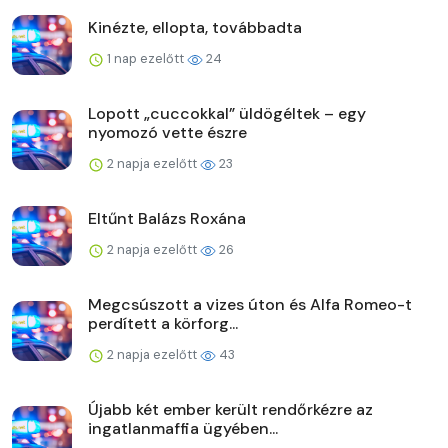
Kinézte, ellopta, továbbadta
1 nap ezelőtt
24
Lopott „cuccokkal” üldögéltek – egy
nyomozó vette észre
2 napja ezelőtt
23
Eltűnt Balázs Roxána
2 napja ezelőtt
26
Megcsúszott a vizes úton és Alfa Romeo-t
perdített a körforg...
2 napja ezelőtt
43
Újabb két ember került rendőrkézre az
ingatlanmaffia ügyében...