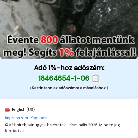
Adó 1%-hoz adószám:
18464654-1-06 📋
(
Kattintson az adószámra a másoláshoz.
)
English (US)
Impresszum
·
Kapcsolat
·
© Kék hírek, bűnügyek, balesetek - Kriminális 2026. Minden jog
fenttartva