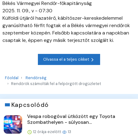
Békés Vármegyei Rendőr-főkapitányság
2025. 11. 09., v - 07:30
Külföldi útjáról hazatérő, kábítószer-kereskedelemmel
gyanúsítható férfit fogtak el a Békés vármegyei rendőrök
szeptember közepén. Felsőbb kapcsolatára a napokban
csaptak le, éppen egy másik terjesztőt szolgált ki.
Olvassa el a teljes cikket
Főoldal
Rendőrség
Rendőrök számolták fel a felpörgött drogüzletet
Kapcsolódó
Vespa robogóval ütközött egy Toyota
Szombathelyen - súlyosan...
12 órája ezelőtt
13