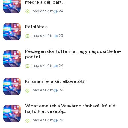
medre a déli part...
1 nap ezelőtt
24
Rátaláltak
1 nap ezelőtt
25
Részegen döntötte ki a nagymágocsi Selfie-
pontot
1 nap ezelőtt
24
Ki ismeri fel a két elkövetőt?
1 nap ezelőtt
24
Vádat emeltek a Vasváron rönkszállító elé
hajtó Fiat vezetőj...
1 nap ezelőtt
26