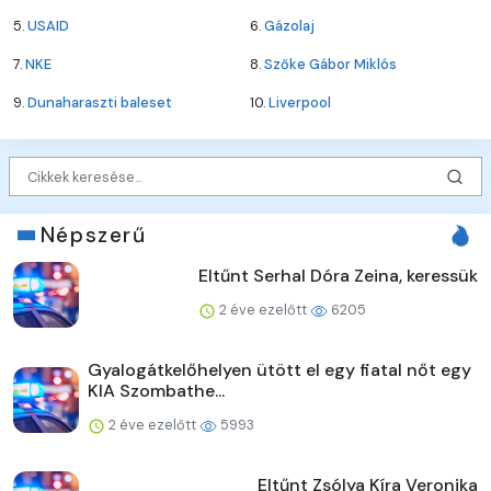
5.
USAID
6.
Gázolaj
7.
NKE
8.
Szőke Gábor Miklós
9.
Dunaharaszti baleset
10.
Liverpool
Népszerű
Eltűnt Serhal Dóra Zeina, keressük
2 éve ezelőtt
6205
Gyalogátkelőhelyen ütött el egy fiatal nőt egy
KIA Szombathe...
2 éve ezelőtt
5993
Eltűnt Zsólya Kíra Veronika