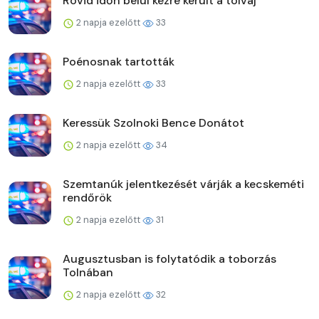
Rövid időn belül kézre került a tolvaj
2 napja ezelőtt
33
Poénosnak tartották
2 napja ezelőtt
33
Keressük Szolnoki Bence Donátot
2 napja ezelőtt
34
Szemtanúk jelentkezését várják a kecskeméti
rendőrök
2 napja ezelőtt
31
Augusztusban is folytatódik a toborzás
Tolnában
2 napja ezelőtt
32