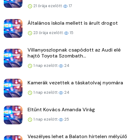
21 órája ezelőtt
17
Általános iskola mellett is árult drogot
23 órája ezelőtt
15
Villanyoszlopnak csapódott az Audi elé
hajtó Toyota Szombath...
1 nap ezelőtt
24
Kamerák vezettek a táskatolvaj nyomára
1 nap ezelőtt
24
Eltűnt Kovács Amanda Virág
1 nap ezelőtt
25
Veszélyes lehet a Balaton hirtelen mélyülő