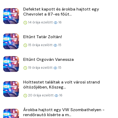
Defektet kapott és árokba hajtott egy
Chevrolet a 87-es főút...
14 órája ezelőtt
16
Eltűnt Tatár Zoltán!
15 órája ezelőtt
15
Eltűnt Orgován Vanessza
19 órája ezelőtt
15
Holttestet találtak a volt városi strand
öltözőjében, Kőszeg...
20 órája ezelőtt
16
Árokba hajtott egy VW Szombathelyen -
rendőrautó kísérte a m...