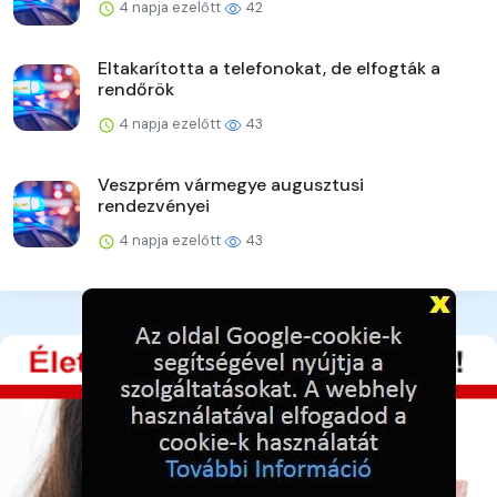
4 napja ezelőtt
42
Eltakarította a telefonokat, de elfogták a
rendőrök
4 napja ezelőtt
43
Veszprém vármegye augusztusi
rendezvényei
4 napja ezelőtt
43