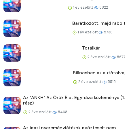
1 év ezelőtt
5822
Barátkozott, majd rabolt
1 év ezelőtt
5738
Totálkár
2 éve ezelőtt
5677
Bilincsben az autótolvaj
2 éve ezelőtt
5515
Az "ANKH" Az Örök Élet Egyháza közleménye (1.
rész)
2 éve ezelőtt
5468
Az igazi nyereményjátékok győzteseit nem