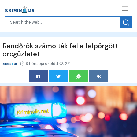
Rendőrök számolták fel a felpörgött
drogüzletet
9 hónapja ezelőtt
271